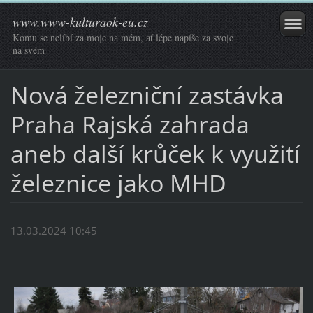
www.www-kulturaok-eu.cz
Komu se nelíbí za moje na mém, ať lépe napíše za svoje
na svém
Nová železniční zastávka
Praha Rajská zahrada
aneb další krůček k využití
železnice jako MHD
13.03.2024 10:45