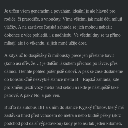
Je určen všem generacím a povahám, ideální je ale hlavně pro
rodiče, či prarodiče, s vnoučaty. Víme všichni jak malé děti milují
vláčky. A na zastávce Rajská zahrada se jich mohou nabažit
dokonce z více pohledů, i z nadhledu. Ve všední dny se tu přímo
míhají, ale i o víkendu, si jich mrně užije dost.
A když už to dospěláky či mrňousky přece jen přestane bavit
(koho asi dřív, že…) je dalším lákadlem přechod po lávce, přes
dálnici. I tenhle pohled potěr jistě osloví. A pak se zase dostaneme
do konstrukčně nezvyklé stanice metra B – Rajská zahrada, kde
pro změnu jezdí vozy metra nad sebou a i kde je nástupiště také
patrové. A pak? No, a pak ven.
Buďto na autobus 181 a s ním do stanice Kyjský hřbitov, který má
zastávku hned před vchodem do metra a nebo klidně pěšky (skrz
podchod pod další výpadovkou) kudy je to asi tak jeden kilometr,