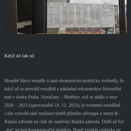
Když už tak už
Moudré hlavy moudře a také ekonomicko-prakticky rozhodly, že
když už se provádí rozsáhlá a nákladná
rekonstrukce železniční
trati v úseku Praha -Vysočany – Mstětice, což se událo v roce
2020 – 2023 (zprovoznění 10. 12. 2023), je rozumné souběžně
s tím vytvořit také možnost téměř přímého přestupu z metra B -
Rajská zahrada na vlak do zastávky Rajská zahrada. Další už byl
„jen“ technickoorganizační problém. Nově vzniklá zastávka na