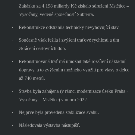
·
Zakázku za 4,198 miliardy Kč získalo sdružení Mstětice –
Vysočany, vedené společností Subterra.
·
Rekonstrukce odstranila technicky nevyhovující stav.
·
Současně však řešila i zvýšení traťové rychlosti a tím
zkrácení cestovních dob.
·
Rekonstruovaná trať má umožnit také rozšíření nákladní
dopravy, a to zvýšením možného využití pro vlasy o délce
až 740 metrů.
·
Stavba byla zahájena (v rámci modernizace úseku Praha -
Vysočany – Mstětice) v únoru 2022.
·
Nejprve byla provedena stabilizace svahu.
·
Následovala výstavba nástupišť.