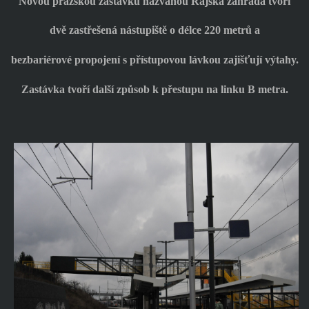
Novou pražskou zastávku nazvanou Rajská zahrada tvoří
dvě zastřešená nástupiště o délce 220 metrů a
bezbariérové propojení s přístupovou lávkou zajišťují výtahy.
Zastávka tvoří další způsob k přestupu na linku B metra.