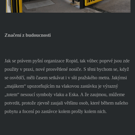
Značení z budoucnosti
Jak se právem pyšní organizace Ropid, tak vůbec poprvé jsou zde
použity v praxi, nové prosvětlené nosiče. S těmi bychom se, když
se osvědčí, měli časem setkávat i v síti pražského metra. Jakýmsi
„majákem“ upozorňujícím na vlakovou zastávku je výrazný
„totem“ nesoucí symboly vlaku a Eska. A že zaujmou, můžeme
potvrdit, protože zjevně zaujali většinu osob, které během našeho
pobytu a focení po zastávce kolem prošly kolem nich.