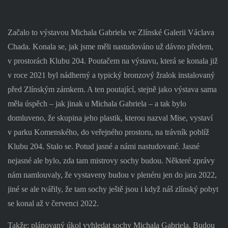
Začalo to výstavou Michala Gabriela ve Zlínské Galerii Václava
Chada. Konala se, jak jsme měli nastudováno už dávno předem,
v prostorách Klubu 204. Poutačem na výstavu, která se konala již
v roce 2021 byl nádherný a typický bronzový žralok instalovaný
před Zlínským zámkem. A ten poutající, stejně jako výstava sama
měla úspěch – jak jinak u Michala Gabriela – a tak bylo
domluveno, že skupina jeho plastik, kterou nazval Mise, vystaví
v parku Komenského, do veřejného prostoru, na trávník poblíž
Klubu 204. Stalo se. Potud jasné a námi nastudované. Jasné
nejasné ale bylo, zda tam mistrovy sochy budou. Některé zprávy
nám namlouvaly, že vystaveny budou v plenéru jen do jara 2022,
jiné se ale tvářily, že tam sochy ještě jsou i když náš zlínský pobyt
se konal až v červenci 2022.
Takže: plánovaný úkol vyhledat sochy Michala Gabriela. Budou