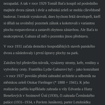
nezapadal. A tak v roce 1929 Tomáš Baťa koupil od posledního
majitele dvora zámek i dvůr a městská zeleň se mohla cílevědomě
budovat. I tenkrát vyrukovali, dnes bychom řekli developeři, kteří
si dělali na uvolněný pozemek zálusk a koketovali s variantou
plochu rozparcelovat a zastavět obytnou zástavbou. Ale Baťa to
neakceptoval, Gahura už měl o pozemku jinou představu.
V roce 1931 začala demolice hospodářských staveb panského
dvora a následovaly i první úpravy plochy na park.
Založen byl především trávník, vysázeny stromy, keře, rostliny a
vytvořeny cesty. Františku Lydie Gahurovi byl – jako konzultant
– v roce 1937 povolán přední zahradní architekt a odborník na
městskou zeleň Otokar Fierlinger (* 1888 + 1941). K jeho
realizacím patřila kupříkladu zahrada u vily Edvarda a Hany
Benešových v Sezimově Ústí (1930), či zahrada Černínského
paláce (1931–1934, s Pavlem Janákem), parter Letohrádku