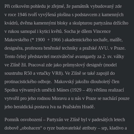
Při celkovém pohledu je zřejmé, že památník vybudovaný zde
v roce 1946 tvoří vyvýšená plošina s podstavcem z kamenných
kvádrů, dvěma kamennými bloky a skulpturou partyzána držícího
v rukou samopal i kytici květů. Socha je dílem Vincence
Makovského (* 1900
+ 1966 ) akademického sochaře, malíře,
designéra, profesora brněnské techniky a pražské AVU. v Praze.
Tento čelný představitel meziválečné avantgardy za 2. sv. války
ve Zlíně žil. Pracoval zde jako průmyslový designér (model
soustruhu R50 a vrtačky VR8). Ve Zlíně se také zapojil do
protinacistického odboje.
Makovský jakožto dlouholetý člen
Spolku výtvarných umělců Mánes (1929 – 49) většinu realizací
vytvořil pro jeho rodnou Moravu a u nás v Praze se nachází pouze
jeho heraldická postava lva na Pražském Hradě.
Pomník osvobození – Partyzán ve Zlíně byl v padesátých letech
dobově „obohacen“ o ryze budovatelské atributy – srp, kladivo a