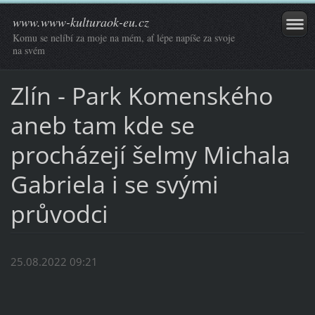
www.www-kulturaok-eu.cz
Komu se nelíbí za moje na mém, ať lépe napíše za svoje
na svém
Zlín - Park Komenského
aneb tam kde se
procházejí šelmy Michala
Gabriela i se svými
průvodci
25.08.2022 09:21