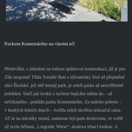
Parkem Komenského na vlastní oči
Především, s ohledem na rušnou spádovou komunikaci, jíž je pro
Zlín nesporně Třída Tomáše Bati a uživatelsky živé až přeplněné
ulici Školské, jež obě lemují park, je zeleň parku až neuvěřitelně
poklidná. Stačí pár kroků z ruchem bujícího města do – až
nečekaného - poklidu parku Komenského. Za našeho pobytu –
v horkých letních dnech – tvořila zeleň skvělou relaxační oázu.
Ač se na trávníky nesmí, namnoze byl park doslovnou, ve světě
už zcela běžnou „Liegende Wiese“, doslova lehací loukou. A