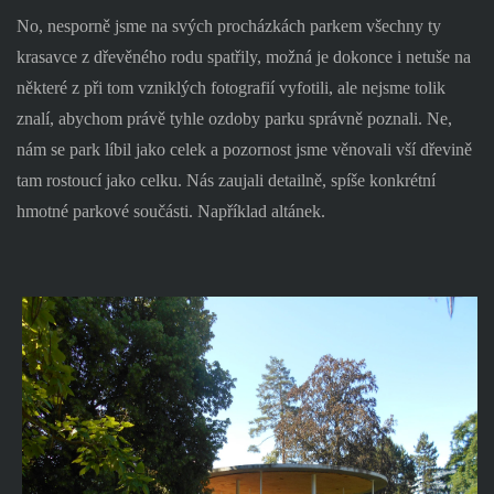
No, nesporně jsme na svých procházkách parkem všechny ty
krasavce z dřevěného rodu spatřily, možná je dokonce i netuše na
některé z při tom vzniklých fotografií vyfotili, ale nejsme tolik
znalí, abychom právě tyhle ozdoby parku správně poznali. Ne,
nám se park líbil jako celek a pozornost jsme věnovali vší dřevině
tam rostoucí jako celku. Nás zaujali detailně, spíše konkrétní
hmotné parkové součásti. Například altánek.