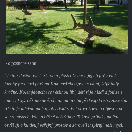
No posuďte sami:
"Je to zvláštní pocit. Skupina plastik šelem a jejich průvodců
jakoby prochází parkem Komenského spolu s vámi, když tudy
kráčíte. Kolemjdoucím se většinou líbí, děti si je hladí a fotí se s
nimi. I když někoho možná mohou trochu překvapit nebo zaskočit.
Ale to je údělem umění, aby dokázalo i provokovat a objevovalo
se na místech, kde to běžně nečekáme. Takové průniky umění
osvěžují a kultivují veřejný prostor a zároveň inspirují naši mysl.