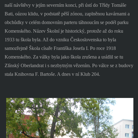
naší návštěvy v jejím severním konci, při ústí do Třídy Tomáše
Bati, oázou klidu, v podstatě pěší zónou, zaplněnou kavárnami a
obchůdky v celém domovním parteru táhnoucím se podél parku
Komenského. Název Školní je historický, protože až do roku
1933 tu škola byla. Až do vzniku Československa to byla
samozřejmě Škola císaře Františka Josefa I. Po roce 1918
Komenského. Za války byla jako škola zrušena a usídlil se tu
Zlínský Oberlandrat i s nezbytným vězením. Po válce se z budovy
stala Knihovna F. Bartoše. A dnes v ní Klub 204.