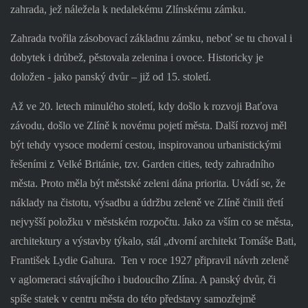
zahrada, jež náležela k nedalekému Zlínskému zámku.
Zahrada tvořila zásobovací základnu zámku, neboť se tu choval i
dobytek i drůbež, pěstovala zelenina i ovoce. Historicky je
doložen - jako panský dvůr – již od 15. století.
Až ve 20. letech minulého století, kdy došlo k rozvoji Baťova
závodu, došlo ve Zlíně k novému pojetí města. Další rozvoj měl
být tehdy vysoce moderní cestou, inspirovanou urbanistickými
řešeními z Velké Británie, tzv. Garden cities, tedy zahradního
města. Proto měla být městské zeleni dána priorita. Uvádí se, že
náklady na čistotu, výsadbu a údržbu zeleně ve Zlíně činili třetí
nejvyšší položku v městském rozpočtu. Jako za vším co se města,
architektury a výstavby týkalo, stál „dvorní architekt Tomáše Bati,
František Lydie Gahura.
Ten v roce 1927 připravil návrh zeleně
v aglomeraci stávajícího i budoucího Zlína. A panský dvůr, či
spíše statek v centru města do této představy samozřejmě