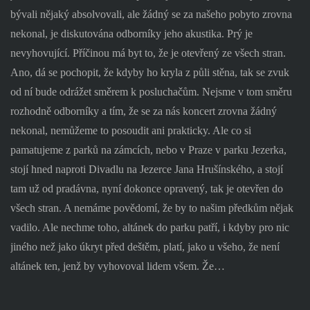
bývali nějaký absolvovali, ale žádný se za našeho pobyto zrovna
nekonal, je diskutována odborníky jeho akustika. Prý je
nevyhovující. Příčinou má byt to, že je otevřený ze všech stran.
Ano, dá se pochopit, že kdyby ho kryla z půli stěna, tak se zvuk
od ní bude odrážet směrem k posluchačům. Nejsme v tom směru
rozhodně odborníky a tím, že se za nás koncert zrovna žádný
nekonal, nemůžeme to posoudit ani prakticky. Ale co si
pamatujeme z parků na zámcích, nebo v Praze v parku Jezerka,
stojí hned naproti Divadlu na Jezerce Jana Hrušínského, a stojí
tam už od pradávna, nyní dokonce opravený, tak je otevřen do
všech stran. A nemáme povědomí, že by to našim předkům nějak
vadilo. Ale nechme toho, altánek do parku patří, i kdyby pro nic
jiného než jako úkryt před deštěm, platí, jako u všeho, že není
altánek ten, jenž by vyhovoval lidem všem. Že…