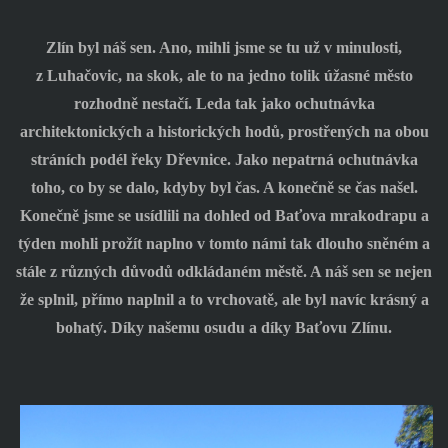
Zlín byl náš sen. Ano, mihli jsme se tu už v minulosti,
z Luhačovic, na skok, ale to na jedno tolik úžasné město
rozhodně nestačí. Leda tak jako ochutnávka
architektonických a historických hodů, prostřených na obou
stráních podél řeky Dřevnice. Jako nepatrná ochutnávka
toho, co by se dalo, kdyby byl čas. A konečně se čas našel.
Konečně jsme se usídlili na dohled od Baťova mrakodrapu a
týden mohli prožít naplno v tomto námi tak dlouho sněném a
stále z různých důvodů odkládaném městě. A náš sen se nejen
že splnil, přímo naplnil a to vrchovatě, ale byl navíc krásný a
bohatý. Díky našemu osudu a díky Baťovu Zlínu.