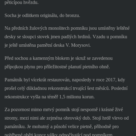
pěticípou hvězdu.
Socha je odlitkem originálu, do bronzu.
Na předních žulových monolitech pomníku jsou umístěny leštěné
desky se sloupci stovek jmen padlých hrdinů. Vzadu u pomníku
je ještě umístěna pamětní deska V. Morysovi.
Před sochou a kamenným blokem je skruž se zavedenou
přípojkou plynu pro příležitostné planutí pietního ohně.
Památník byl vícekrát restaurován, naposledy v roce 2017, kdy
prošel celý důkladnou rekonstrukcí trvající šest měsíců. Poslední
rekonstrukce vyšla na téměř 1,5 milionu korun.
Za pozornost mimo mrtvý pomník stojí nesporně i krásné živé
stromy, mezi nimi ale zejména obrovský dub. Stojí hrdě vlevo od
památníku. Je mohutný a působí velice pietně, příhodně pro
pohřbené oběti konce války odpočívající pod pomníkem.