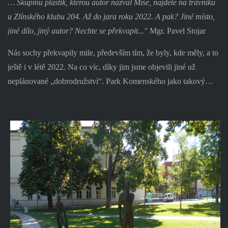
… Skupinu plastik, kterou autor nazval Mise, najdete na trávníku
u Zlínského klubu 204. Až do jara roku 2022. A pak? Jiné místo,
jiné dílo, jiný autor? Nechte se překvapit..."
Mgr. Pavel Stojar
Nás sochy překvapily mile, především tím, že byly, kde měly, a to
ještě i v létě 2022. Na co víc, díky jim jsme objevili jiné už
neplánované „dobrodružství“. Park Komenského jako takový…