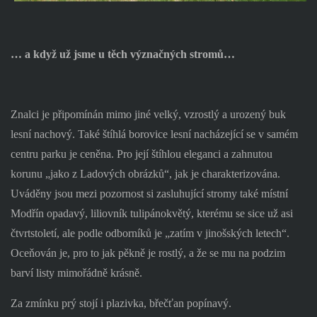
… a když už jsme u těch význačných stromů…
Znalci je připomínán mimo jiné velký, vzrostlý a urozený buk
lesní nachový. Také štíhlá borovice lesní nacházející se v samém
centru parku je ceněna. Pro její štíhlou eleganci a zahnutou
korunu „jako z Ladových obrázků“, jak je charakterizována.
Uváděny jsou mezi pozornost si zasluhující stromy také místní
Modřín opadavý, liliovník tulipánokvětý, kterému se sice už asi
čtvrtstoletí, ale podle odborníků je „zatím v jinošských letech“.
Oceňován je, pro to jak pěkně je rostlý, a že se mu na podzim
barví listy mimořádně krásně.
Za zmínku prý stojí i plazivka, břečťan popínavý.