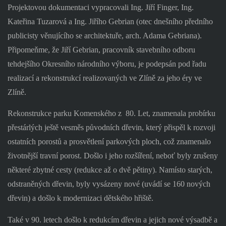
Projektovou dokumentaci vypracovali Ing. Jiří Finger, Ing.
Kateřina Tuzarová a Ing. Jiřího Gebrian (otec dnešního předního
publicisty věnujícího se architektuře, arch. Adama Gebriana).
Připomeňme, že Jiří Gebrian, pracovník stavebního odboru
tehdejšího Okresního národního výboru, je podepsán pod řadu
realizací a rekonstrukcí realizovaných ve Zlíně za jeho éry ve
Zlíně.
Rekonstrukce parku Komenského z 80. Let, znamenala probírku
přestárlých ještě vesměs původních dřevin, který přispěl k rozvoji
ostatních porostů a prosvětlení parkových ploch, což znamenalo
životnější travní porost. Došlo i jeho rozšíření, neboť byly zrušeny
některé zbytné cesty (redukce až o dvě pětiny). Namísto starých,
odstraněných dřevin, byly vysázeny nové (uvádí se 160 nových
dřevin) a došlo k modernizaci dětského hřiště.
Také v 90. letech došlo k redukcím dřevin a jejich nové výsadbě a