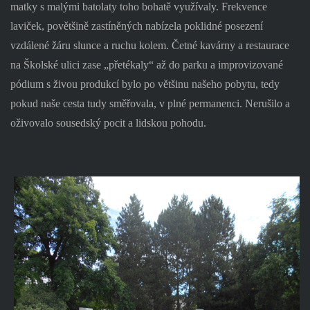
matky s malými batolaty toho bohatě využívaly. Frekvence
laviček, povětšině zastíněných nabízela poklidné posezení
vzdálené žáru slunce a ruchu kolem. Četné kavárny a restaurace
na Školské ulici zase „přetékaly“ až do parku a improvizované
pódium s živou produkcí bylo po většinu našeho pobytu, tedy
pokud naše cesta tudy směřovala, v plné permanenci. Nerušilo a
oživovalo sousedský pocit a lidskou pohodu.