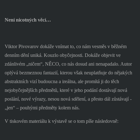
Není nicotných věcí…
Viktor Pivovarov dokáže vnímat to, co nám vesměs v běžném
denním dění uniká. Kouzlo obyčejnosti. Dokáže objevit ve
zdánlivém „ničem“, NĚCO, co nás dosud ani nenapadalo. Autor
oplývá bezmeznou fantazií, kterou však neuplatňuje do nějakých
abstraktních vizí budoucna a ireálna, ale promítá ji do těch
nejobyčejnějších předmětů, které v jeho podání dostávají nová
poslání, nové výrazy, nesou nová sdělení, a přesto dál zůstávají -
„jen“ – pouhými předměty kolem nás.
V tiskovém materiálu k výstavě se o tom píše následovně: