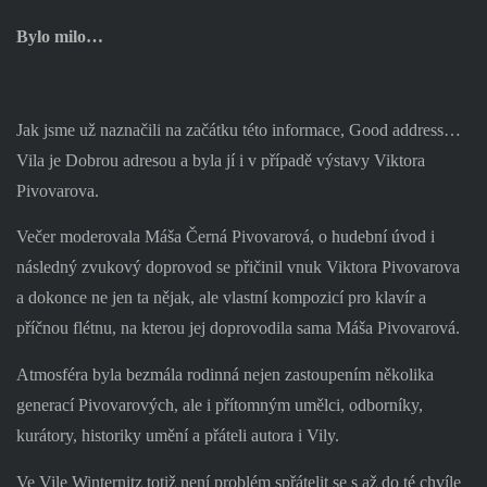
Bylo milo…
Jak jsme už naznačili na začátku této informace, Good address…
Vila je Dobrou adresou a byla jí i v případě výstavy Viktora
Pivovarova.
Večer moderovala Máša Černá Pivovarová, o hudební úvod i
následný zvukový doprovod se přičinil vnuk Viktora Pivovarova
a dokonce ne jen ta nějak, ale vlastní kompozicí pro klavír a
příčnou flétnu, na kterou jej doprovodila sama Máša Pivovarová.
Atmosféra byla bezmála rodinná nejen zastoupením několika
generací Pivovarových, ale i přítomným umělci, odborníky,
kurátory, historiky umění a přáteli autora i Vily.
Ve Vile Winternitz totiž není problém spřátelit se s až do té chvíle