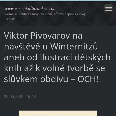
www.www-kulturaok-eu.cz
Komu se nelíbí za moje na mém, ať lépe napíše za svoje
na svém
Viktor Pivovarov na
návštěvě u Winternitzů
aneb od ilustrací dětských
knih až k volné tvorbě se
slůvkem obdivu – OCH!
20.05.2026 16:43