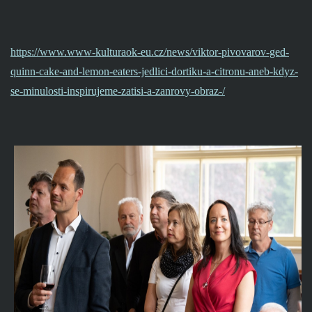
https://www.www-kulturaok-eu.cz/news/viktor-pivovarov-ged-
quinn-cake-and-lemon-eaters-jedlici-dortiku-a-citronu-aneb-kdyz-
se-minulosti-inspirujeme-zatisi-a-zanrovy-obraz-/