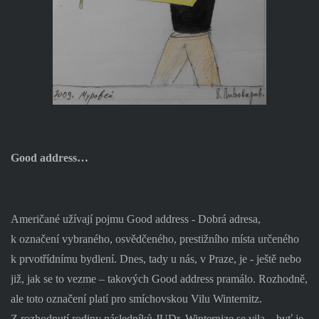
Good address…
Američané užívají pojmu Good address - Dobrá adresa,
k označení vybraného, osvědčeného, prestižního místa určeného
k prvotřídnímu bydlení. Dnes, tady u nás, v Praze, je - ještě nebo
již, jak se to vezme – takových Good address pramálo. Rozhodně,
ale toto označení platí pro smíchovskou Vilu Winternitz.
Z rozhodnutí rodiny následníků JUDr. Winternize se vila – byť je