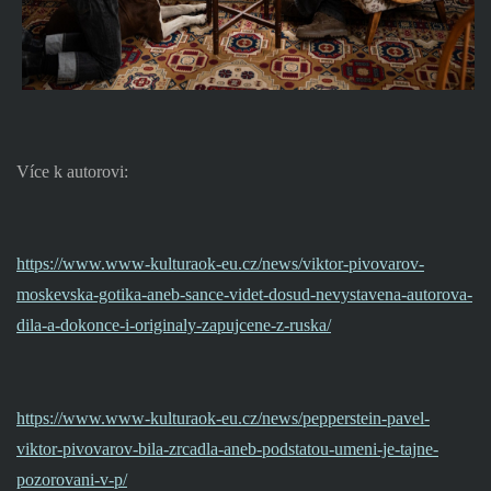
Více k autorovi:
https://www.www-kulturaok-eu.cz/news/viktor-pivovarov-
moskevska-gotika-aneb-sance-videt-dosud-nevystavena-autorova-
dila-a-dokonce-i-originaly-zapujcene-z-ruska/
https://www.www-kulturaok-eu.cz/news/pepperstein-pavel-
viktor-pivovarov-bila-zrcadla-aneb-podstatou-umeni-je-tajne-
pozorovani-v-p/