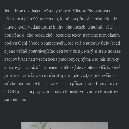
Jednalo se o zahájení výstavy obrazů Viktora Pivovarova u
příležitosti jeho 90. narozenin, které mu přinesl letošní rok, ale
hlavně kvůli vydání druhé knihy jeho kreseb, tentokrát ještě
doplněné o jeho prozaické i poetické texty, nazvané provoláním
obdivu Och! Nejde o samochválu, jde spíš o autorův údiv (snad
z jeho věčně přetrvávajícího dětství v duši), který si stále dokáže
zachovávat i nad věcmi zcela prachobyčejnými. Pro nás diváky
autorových obrázků - a nejen na této výstavě, ale i dalších, které
jsme měli za náš web možnost spatřit, jde vždy a především o
slůvko obdivu. Och.
Takže v našem případě, ono Pivovarovo
OCH! je naším projevem obdivu k mistrově tvorbě i k mistrovi
samotnému.