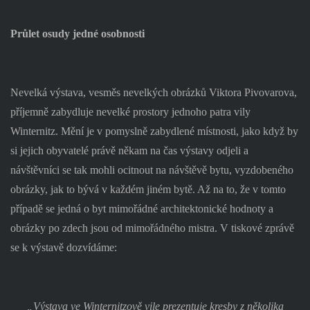
Průlet osudy jedné osobnosti
Nevelká výstava, vesměs nevelkých obrázků Viktora Pivovarova,
příjemně zabydluje nevelké prostory jednoho patra vily
Winternitz. Mění je v pomyslně zabydlené místnosti, jako když by
si jejich obyvatelé právě někam na čas výstavy odjeli a
návštěvníci se tak mohli ocitnout na návštěvě bytu, vyzdobeného
obrázky, jak to bývá v každém jiném bytě. Až na to, že v tomto
případě se jedná o byt mimořádné architektonické hodnoty a
obrázky po zdech jsou od mimořádného mistra. V tiskové zprávě
se k výstavě dozvídáme:
„Výstava ve Winternitzově vile prezentuje kresby z několika