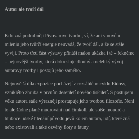
Autor ale tvoří dál
Kdo zná podrobněji Pivovarovu tvorbu, ví, že ani v novém
mileniu jeho tvůrčí energie neuvadá, že tvoří dál, a že se stále
vyvíjí. Proto třetí část výstavy přináší malou ukázka i té – řekněme
– nejnovější tvorby, která dokresluje dlouhý a nelehký vývoj
autorovy tvorby i postojů jeho samého.
Nejnovější díla expozice pocházejí z rozsáhlého cyklu Eidosy,
vzniklého zhruba v prvním desetiletí nového tisíciletí. S postupem
věku autora stále výrazněji prostupuje jeho tvorbou filozofie. Není
to ale žádné plané mudrování nad čímkoli, ale spíše moudré a
hluboce lidské hledání původu jevů kolem autora, lidí, které zná
nebo existovali a také ozvěny flory a fauny.