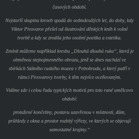
časových období.
Nejstarší skupina kreseb spadá do sedmdesátých let, do doby, kdy
Viktor Pivovarov přešel od ilustrování dětských knih k volné
tvorbě a kdy se zrodila jeho osobní poetika a estetika.
Zmínit můžeme například kresbu „Dlouhá dlouhá ruka“, která je
obměnou stejnojmenného obrazu, jenž se dnes nachází ve
sbírkách Státního ruského muzea v Petrohradu, a který patří v
rámci Pivovarovy tvorby, k těm nejvíce oceňovaným.
Vidíme zde i celou řadu typických motivů pro toto rané umělcovo
období:
protažené končetiny, postavu uzavřenou v místnosti, dům,
průhledy z okna a prostor rozbitý výřezy, ve kterých se objevují
samostatné krajiny.“