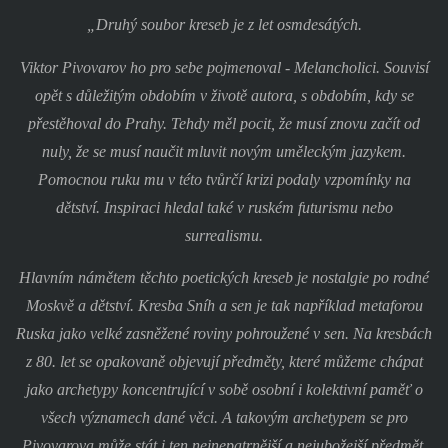
„Druhý soubor kreseb je z let osmdesátých.
Viktor Pivovarov ho pro sebe pojmenoval - Melancholici. Souvisí
opět s důležitým obdobím v životě autora, s obdobím, kdy se
přestěhoval do Prahy. Tehdy měl pocit, že musí znovu začít od
nuly, že se musí naučit mluvit novým uměleckým jazykem.
Pomocnou ruku mu v této tvůrčí krizi podaly vzpomínky na
dětství. Inspiraci hledal také v ruském futurismu nebo
surrealismu.
Hlavním námětem těchto poetických kreseb je nostalgie po rodné
Moskvě a dětství. Kresba Sníh a sen je tak například metaforou
Ruska jako velké zasněžené roviny pohroužené v sen. Na kresbách
z 80. let se opakovaně objevují předměty, které můžeme chápat
jako archetypy koncentrující v sobě osobní i kolektivní paměť o
všech významech dané věci. A takovým archetypem se pro
Pivovarova může stát i ten nejnepatrnější a nejubožejší předmět,