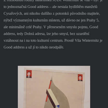
to jednoznačná Good address – ale nestala bydlištěm manželů
Cysařových, ani nikoho dalšího z potomků původního majitele,
nýbrž významným kulturním místem, už dávno ne jen Prahy 5,
ale minimálně celé Prahy. V přeneseném smyslu pojmu, Good
address, tedy Dobrá adresa, lze jeho smysl, bez uzardění
vztáhnout na i na toto kulturní centrum. Prostě Vila Winterrnitz je
Good address a už jí to nikdo neodpáře.