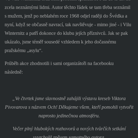
zcela neznámými lidmi. Autor těchto řádek se tam třeba seznámil
s mužem, jenž po neblahém roce 1968 odjel raději do Švédka a
nyní, když se občasně navrací, tak navštěvuje - mimo jiné - i Vilu
Winternitz a patří dokonce do klubu jejích příznivců. Jak se pak
ukázalo, jsme téměř sousedé vzhledem k jeho dočasnému
pražskému „asylu“.
Průběh akce zhodnotili i sami organizátoři na facebooku
následně:
„Ve čtvrtek jsme slavnostně zahájili výstavu kreseb Viktora
Pivovarova s názvem Och! Děkujeme všem, kteří pomohli vytvořit
naprosto jedinečnou atmosféru.
Večer plný hlubokých rozhovorů a nových tvůrčích setkání
vyvrcholil zpěvem samotného autora.