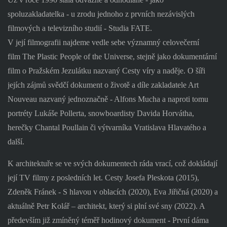
spoluzakladatelka - u zrodu jednoho z prvních nezávislých
filmových a televizního studií - Studia FATE.
V její filmografii najdeme vedle sebe významný celovečerní
film The Plastic People of the Universe, stejně jako dokumentární
film o Pražském Jezulátku nazvaný Cesty víry a naděje. O šíři
jejích zájmů svědčí dokument o životě a díle zakladatele Art
Nouveau nazvaný jednoznačně - Alfons Mucha a naproti tomu
portréty Lukáše Pollerta, snowboardisty Davida Horvátha,
herečky Chantal Poullain či výtvarníka Vratislava Hlavatého a
další.
K architektuře se ve svých dokumentech ráda vrací, což dokládají
její TV filmy z posledních let. Cesty Josefa Pleskota (2015),
Zdeněk Fránek - S hlavou v oblacích (2020), Eva Jiřičná (2020) a
aktuálně Petr Kolář – architekt, který si plní své sny (2022). A
především již zmíněný téměř hodinový dokument - První dáma