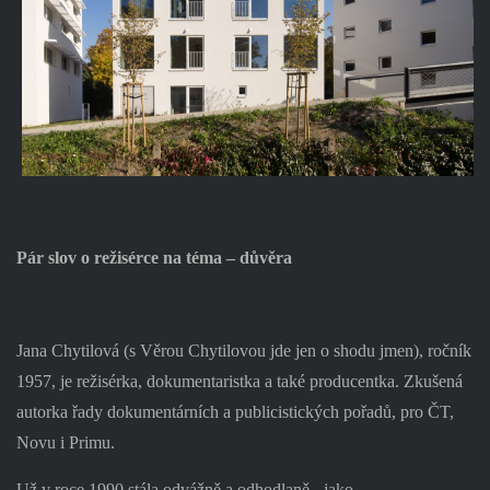
Pár slov o režisérce na téma – důvěra
Jana Chytilová (s Věrou Chytilovou jde jen o shodu jmen), ročník
1957, je režisérka, dokumentaristka a také producentka. Zkušená
autorka řady dokumentárních a publicistických pořadů, pro ČT,
Novu i Primu.
Už v roce 1990 stála odvážně a odhodlaně - jako