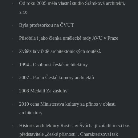
·
Od roku 2005 měla vlastní studio Šrámková architekti,
s.r.o.
·
Byla profesorkou na ČVUT
·
Působila i jako členka umělecké rady AVU v Praze
·
Zvítězila v řadě architektonických soutěží.
·
1994 - Osobnost české architektury
·
2007 - Poctu České komory architektů
·
2008 Medaili Za zásluhy
·
2010 cena Ministerstva kultury za přínos v oblasti
architektury
·
Historik architektury Rostislav Švácha ji zařadil mezi tzv.
představitele „české přísnosti". Charakterizoval tak