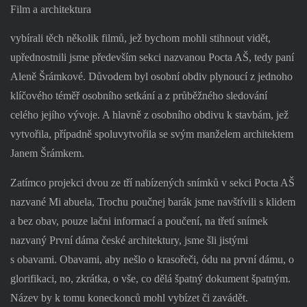
Film a architektura
vybírali těch několik filmů, jež bychom mohli stihnout vidět,
upřednostnili jsme především sekci nazvanou Pocta AŠ, tedy paní
Aleně Šrámkové. Důvodem byl osobní obdiv plynoucí z jednoho
klíčového téměř osobního setkání a z průběžného sledování
celého jejího vývoje. A hlavně z osobního obdivu k stavbám, jež
vytvořila, případně spoluvytvořila se svým manželem architektem
Janem Šrámkem.
Zatímco projekci dvou ze tří nabízených snímků v sekci Pocta AŠ
nazvané Mi abuela, Trochu poučnej barák jsme navštívili s klidem
a bez obav, pouze lačni informací a poučení, na třetí snímek
nazvaný První dáma české architektury, jsme šli jistými
s obavami. Obavami, aby nešlo o krasořeči, ódu na první dámu, o
glorifikaci, no, zkrátka, o vše, co dělá špatný dokument špatným.
Název by k tomu koneckonců mohl vybízet či zavádět.