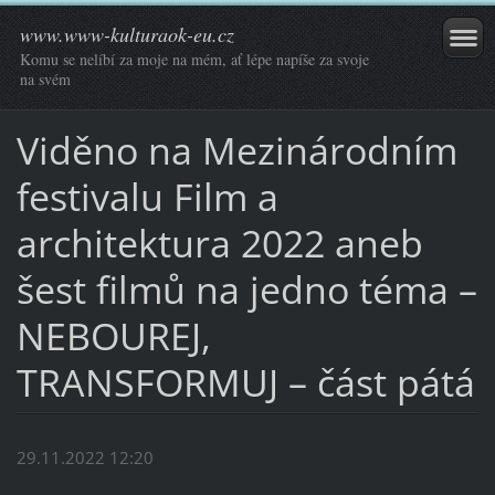
www.www-kulturaok-eu.cz
Komu se nelíbí za moje na mém, ať lépe napíše za svoje
na svém
Viděno na Mezinárodním
festivalu Film a
architektura 2022 aneb
šest filmů na jedno téma –
NEBOUREJ,
TRANSFORMUJ – část pátá
29.11.2022 12:20