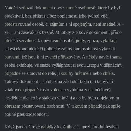
Natočit seriozní dokument o významné osobnosti, který by byl
objektivní, bez příkras a bez poplatnosti jeho tvůrců vůči
představované osobě, či zájmům s ní spojeným, není snadné. A –
žel – ani zase až tak běžné. Mnohdy z takové dokumentu přímo
přetéká servilnost k opěvované osobě, jindy, zpoza, vykukují
jakési ekonomické či politické zájmy onu osobnost vykreslit
barvami, jež jsou k ní zvenčí přiřazovány. A někdy navíc i sama
osoba exhibuje, ve snaze vyšlápnout si svou „stopu v dějinách“,
případně se situovat do role, jakou by hrát měla nebo chtěla.
Takový dokument – snad až na základní fakta (a i ta bývají
v takovém případě často volena a vybírána zcela účelově)
nesděluje nic, co by stálo za vnímání a co by bylo objektivním
obrazem přestavované osobnosti. V takovém případě pak spíše
pouhé pseudoosobnosti.
Když jsme z široké nabídky letošního 11. mezinárodní festival