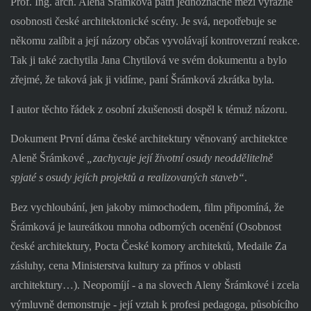
Prof. Ing. arch. Alena Šrámková patří jednoznačně mezi výrazné
osobnosti české architektonické scény. Je svá, nepotřebuje se
někomu zalíbit a její názory občas vyvolávají kontroverzní reakce.
Tak ji také zachytila Jana Chytilová ve svém dokumentu a bylo
zřejmé, že taková jak ji vidíme, paní Šrámková zkrátka byla.
I autor těchto řádek z osobní zkušenosti dospěl k témuž názoru.
Dokument První dáma české architektury věnovaný architektce
Aleně Šrámkové
„zachycuje její životní osudy neoddělitelně
spjaté s osudy jejích projektů a realizovaných staveb“
.
Bez vychloubání, jen jakoby mimochodem, film připomíná, že
Šrámková je laureátkou mnoha odborných ocenění (Osobnost
české architektury, Pocta České komory architektů, Medaile Za
zásluhy, cena Ministerstva kultury za přínos v oblasti
architektury…). Neopomíjí - a na slovech Aleny Šrámkové i zcela
výmluvně demonstruje - její vztah k profesi pedagoga, působícího