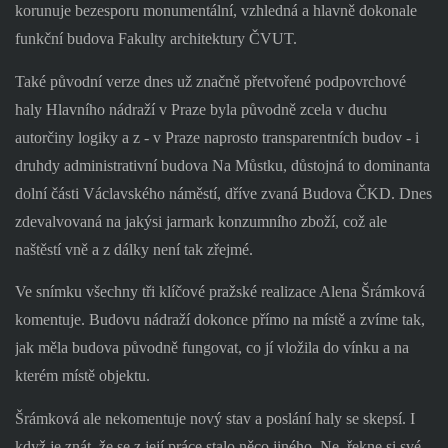
korunuje bezesporu monumentální, vzhledná a hlavně dokonale
funkční budova Fakulty architektury ČVUT.
Také původní verze dnes už značně přetvořené podpovrchové
haly Hlavního nádraží v Praze byla původně zcela v duchu
autorčiny logiky a z - v Praze naprosto transparentních budov - i
druhdy administrativní budova Na Můstku, důstojná to dominanta
dolní části Václavského náměstí, dříve zvaná Budova ČKD. Dnes
zdevalvovaná na jakýsi jarmark konzumního zboží, což ale
naštěstí vně a z dálky není tak zřejmé.
Ve snímku všechny tři klíčové pražské realizace Alena Šrámková
komentuje. Budovu nádraží dokonce přímo na místě a zvíme tak,
jak měla budova původně fungovat, co jí vložila do vínku a na
kterém místě objektu.
Šrámková ale nekomentuje nový stav a poslání haly se skepsí. I
když je znát, že se z její práce stalo něco jiného. Ne, řekne si své,