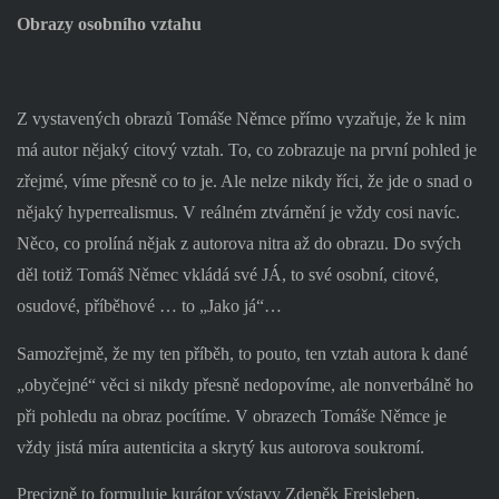
Obrazy osobního vztahu
Z vystavených obrazů Tomáše Němce přímo vyzařuje, že k nim
má autor nějaký citový vztah. To, co zobrazuje na první pohled je
zřejmé, víme přesně co to je. Ale nelze nikdy říci, že jde o snad o
nějaký hyperrealismus. V reálném ztvárnění je vždy cosi navíc.
Něco, co prolíná nějak z autorova nitra až do obrazu. Do svých
děl totiž Tomáš Němec vkládá své JÁ, to své osobní, citové,
osudové, příběhové … to „Jako já“…
Samozřejmě, že my ten příběh, to pouto, ten vztah autora k dané
„obyčejné“ věci si nikdy přesně nedopovíme, ale nonverbálně ho
při pohledu na obraz pocítíme. V obrazech Tomáše Němce je
vždy jistá míra autenticita a skrytý kus autorova soukromí.
Precizně to formuluje kurátor výstavy Zdeněk Freisleben.