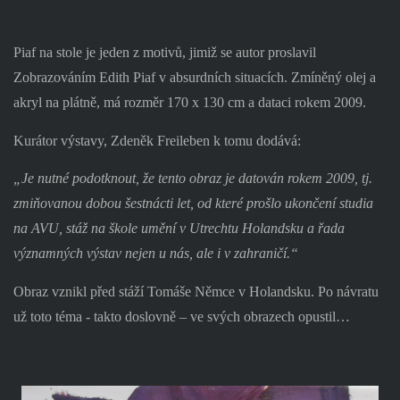
Piaf na stole je jeden z motivů, jimiž se autor proslavil
Zobrazováním Edith Piaf v absurdních situacích. Zmíněný olej a
akryl na plátně, má rozměr 170 x 130 cm a dataci rokem 2009.
Kurátor výstavy, Zdeněk Freileben k tomu dodává:
„Je nutné podotknout, že tento obraz je datován rokem 2009, tj.
zmiňovanou dobou šestnácti let, od které prošlo ukončení studia
na AVU, stáž na škole umění v Utrechtu Holandsku a řada
významných výstav nejen u nás, ale i v zahraničí.“
Obraz vznikl před stáží Tomáše Němce v Holandsku. Po návratu
už toto téma - takto doslovně – ve svých obrazech opustil…