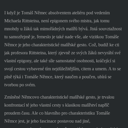
I když je Tomáš Němec absolventem ateliéru pod vedením
Michaela Rittsteina, není epigonem svého mistra, jak tomu
mnohdy u žáků tak mimořádných malířů bývá. Jistá souvztažnost
tu samozřejmě je, řemeslo je také nade vše, ale vizitkou Tomáše
Němce je jeho charakteristické malířské gesto. Což, budiž ke cti
jak profesora Rittsteina, který zjevně ze svých žáků nevyrábí své
vlastní epigony, ale také síle samostatné osobnosti, kráčející si
svojí cestou vybavené tím nejdůležitějším, citem a umem. A to se
plně týká i Tomáše Němce, který naučen a poučen, ubírá se
tvorbou po svém.
Zmíněné Němcovo charakteristické malířské gesto, je trvalou
konfrontací té jeho vlastní cesty s klasikou malířství napříč
proudem času. Ale co hlavního pro charakteristiku Tomáše
Němce jest, je jeho fascinace postavou nad jiné,