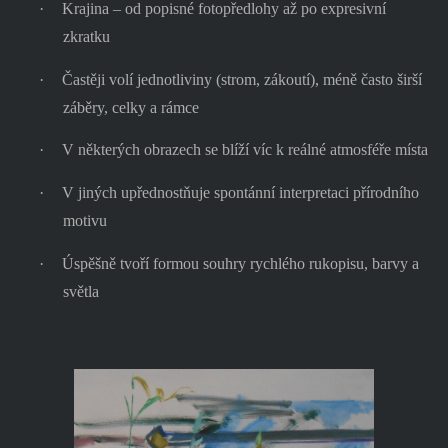
·
Krajina – od popisné fotopředlohy až po expresivní
zkratku
·
Častěji volí jednotliviny (strom, zákoutí), méně často širší
záběry, celky a rámce
·
V některých obrazech se blíží víc k reálné atmosféře místa
·
V jiných upřednostňuje spontánní interpretaci přírodního
motivu
·
Úspěšně tvoří formou souhry rychlého rukopisu, barvy a
světla