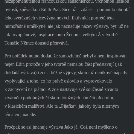
nezapomenutelnou francouzskou šansoniérkou, vrcholnou lidskou
bytostí, zpěvačkou Edith Piaf. Sice už – zdá se – pominulo období
jeho svérázných vícevýznamových fiktivních portrétů této
mimořádné umělkyně, ale jak naznačuje název výstavy, byť už ne
tak prvoplánově, inspirace touto Ženou s velkým Ž v tvorbě
Tomáše Němce dousud přetrvává.
Pro pořádek nutno dodat, že samozřejmě nebyl a není inspirován
nejen Edit, protože v jeho tvorbě nemalou část představují (jak
dokládá výstava) i zcela běžné výjevy, skoro až deníkové nápady
vyplývající z toho, co ho právě oslovilo a vyprovokovalo
k zachycení na plátno. A zde nastavuje své současné zrcadlo
ztvárnění podobných či skoro totožných námětů před ním,
v klasickém malířství. Ale ta „Pijafka“, jakoby byla niterným
tématem, nadále.
Pročpak se asi jmenuje výstava Jako já. Což není myšleno o