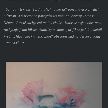
„Samotný text písně Edith Piaf „Jako já“ pojednává o chvílích
blízkosti. A v podobné parafrázi lez vnímat i obrazy Tomáše
Němce. Prosté zachycení reality chvíle. Autor ve svých obrazech
zachycuje jemu blízké okamžiky a situace, ať již se jedná o detail
květiny, hlavu kočky, nebo „jen“ obyčejný sud na dešťovu vodu
v zahradě…“