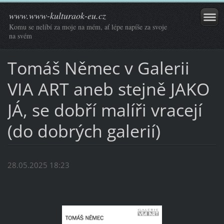
www.www-kulturaok-eu.cz
Komu se nelíbí za moje na mém, ať lépe napíše za svoje
na svém
Tomáš Němec v Galerii
VIA ART aneb stejně JAKO
JÁ, se dobří malíři vracejí
(do dobrých galerií)
28.05.2025 18:23