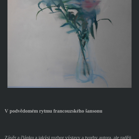
V podvědomém rytmu francouzského šansonu
Závěr a článku a jakýsi rozbor výstavy a tvorby autora, ale raději