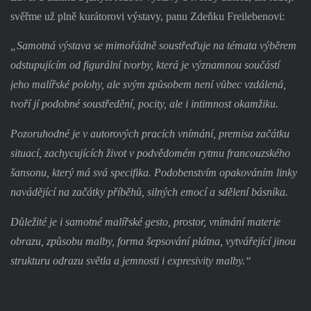
svěřme už plně kurátorovi výstavy, panu Zdeňku Freilebenovi:
„Samotná výstava se mimořádně soustřeďuje na témata výběrem
odstupujícím od figurální tvorby, která je významnou součástí
jeho malířské polohy, ale svým způsobem není vůbec vzdálená,
tvoří jí podobné soustředění, pocity, ale i intimnost okamžiku.
Pozoruhodné je v autorových pracích vnímání, premisa začátku
situací, zachycujících život v podvědomém rytmu francouzského
šansonu, který má svá specifika. Podobenstvím opakováním linky
navádějící na začátky příběhů, silných emocí a sdělení básníka.
Důležité je i samotné malířské gesto, prostor, vnímání materie
obrazu, způsobu malby, forma šepsování plátna, vytvářející jinou
strukturu odrazu světla a jemnosti i expresivity malby.“