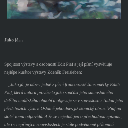
Jako já…
Spojitost výstavy s osobností Edit Piaf a její písní vysvětluje
nejlépe kurátor výstavy Zdeněk Freisleben:
„Jako já, je název jedné z písní francouzské šansoniérky Edith
Piaf, která autora provázela jako součást jeho samostatného
delšího malířského období a objevuje se v souvislosti s řadou jeho
předchozích výstav. Ostatně jeho dnes již ikonický obraz ´Piaf na
stole´ tomu odpovídá. A že se nejedná jen o přechodnou epizodu,
ale i v nepřímých souvislostech je stále podvědomě přítomná