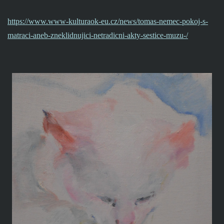
https://www.www-kulturaok-eu.cz/news/tomas-nemec-pokoj-s-
matraci-aneb-zneklidnujici-netradicni-akty-sestice-muzu-/