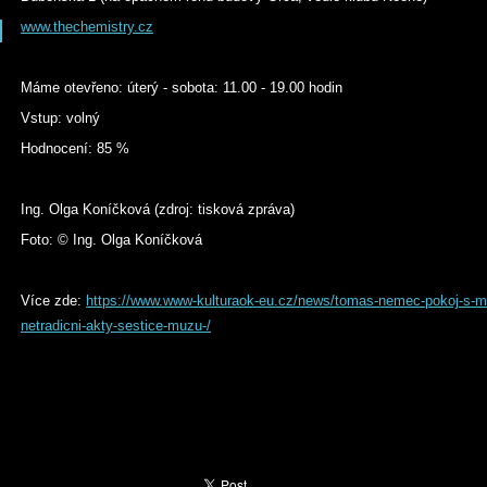
www.thechemistry.cz
Máme otevřeno: úterý - sobota: 11.00 - 19.00 hodin
Vstup: volný
Hodnocení: 85 %
Ing. Olga Koníčková (zdroj: tisková zpráva)
Foto: © Ing. Olga Koníčková
Více zde:
https://www.www-kulturaok-eu.cz/news/tomas-nemec-pokoj-s-mat
netradicni-akty-sestice-muzu-/