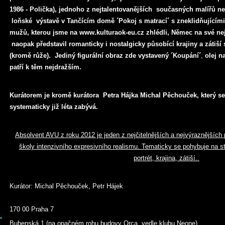
1986 - Polička), jednoho z nejtalentovanějších současných malířů n
loňské výstavě v Tančícím domě ´Pokoj s matrací´ s zneklidňujícími 
mužů, kterou jsme na www.kulturaok-eu.cz
zhlédli, Němec na své ne
naopak představil romanticky i nostalgicky půso
bící krajiny a zátiš
(kromě růže). Jediný figurální obraz zde vystavený ´Koupání´
,
olej na
patří k těm nejdražším.
Kurátorem je kromě kurátora
Petra Hájka Michal Pěchouček, který 
systematicky již léta zabývá.
Absolvent AVU z roku 2012 je jeden z nejčitelnějších a nejvýraznějších p
školy intenzivního expresivního realismu. Tematicky se pohybuje na ste
portrét, krajina, zátiší..
Kurátor: Michal Pěchouček, Petr Hájek
170 00 Praha 7
Bubenská 1 (na opačném rohu budovy Orca, vedle klubu Neone)