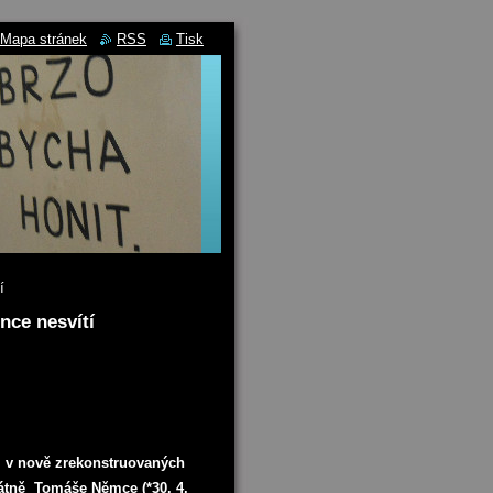
Mapa stránek
RSS
Tisk
í
nce nesvítí
la v nově zrekonstruovaných
látně Tomáše Němce (*30. 4.