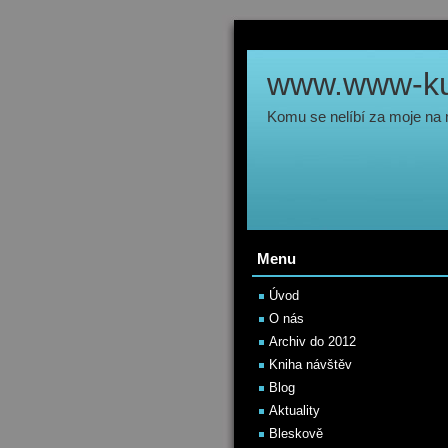
www.www-kul
Komu se nelíbí za moje na
Menu
Úvod
O nás
Archiv do 2012
Kniha návštěv
Blog
Aktuality
Bleskově