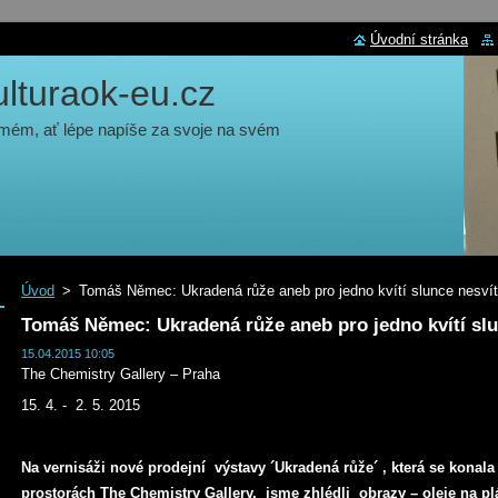
Úvodní stránka
turaok-eu.cz
 mém, ať lépe napíše za svoje na svém
Úvod
>
Tomáš Němec: Ukradená růže aneb pro jedno kvítí slunce nesvít
Tomáš Němec: Ukradená růže aneb pro jedno kvítí slu
15.04.2015 10:05
The Chemistry Gallery – Praha
15. 4. - 2. 5. 2015
Na vernisáži nové prodejní výstavy ´Ukradená růže´ , která se kona
prostorách The Chemistry Gallery, jsme zhlédli obrazy – oleje na p