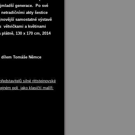
ejmladší generace. Po své
netradičními akty šestice
jnovější samostatné výstavě
í s větvičkami a květinami
 plátně, 130 x 170 cm, 2014
se dílem Tomáše Němce
ředstavitelů silné rittsteinovské
jném poli jako klasičtí malíři: