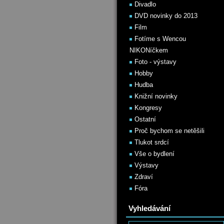
Divadlo
DVD novinky do 2013
Film
Fotíme s Wencou
NIKONíčkem
Foto - výstavy
Hobby
Hudba
Knižní novinky
Kongresy
Ostatní
Proč bychom se netěšili
Tlukot srdcí
Vše o bydlení
Výstavy
Zdraví
Fóra
Vyhledávání