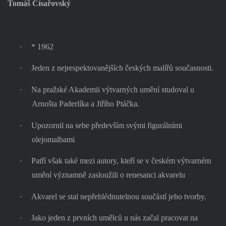
Tomáš Císařovský
·
* 1962
·
Jeden z nejrespektovanějších českých malířů současnosti.
·
Na pražské Akademii výtvarných umění studoval u
Arnošta Paderlíka a Jiřího Ptáčka.
·
Upozornil na sebe především svými figurálními
olejomalbami
·
Patří však také mezi autory, kteří se v českém výtvarném
umění významně zasloužili o renesanci akvarelu
·
Akvarel se stal nepřehlédnutelnou součástí jeho tvorby.
·
Jako jeden z prvních umělců u nás začal pracovat na