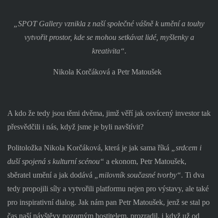
„SPOT Gallery vznikla z naší společné vášně k umění a touhy
vytvořit prostor, kde se mohou setkávat lidé, myšlenky a
kreativita“.
Nikola Korčáková a Petr Matoušek
A kdo že tedy jsou těmi dvěma, jimž věří jak osvícený investor tak
přesvědčili i nás, když jsme je byli navštívit?
Politoložka Nikola Korčáková, která je jak sama říká
„srdcem i
duší spojená s kulturní scénou“
a ekonom, Petr Matoušek,
sběratel umění a jak dodává
„milovník současné tvorby“
. Ti dva
tedy propojili síly a vytvořili platformu nejen pro výstavy, ale také
pro inspirativní dialog. Jak nám pan Petr Matoušek, jenž se stal po
čas naší návštěvy pozorným hostitelem, prozradil, i když už od