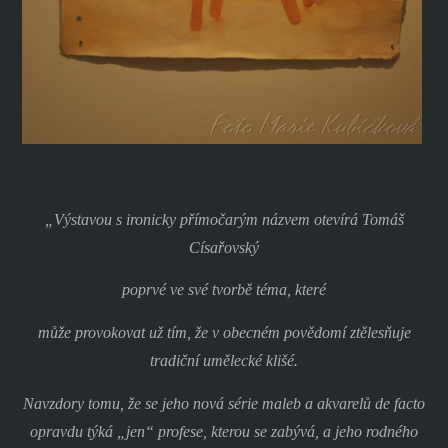
„Výstavou s ironicky přímočarým názvem otevírá Tomáš
Císařovský
poprvé ve své tvorbě téma, které
může provokovat už tím, že v obecném povědomí ztělesňuje
tradiční umělecké klišé.
Navzdory tomu, že se jeho nová série maleb a akvarelů de facto
opravdu týká „jen“ profese, kterou se zabývá, a jeho rodného