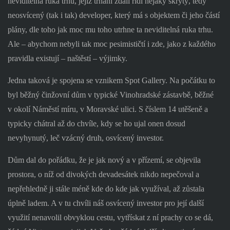
neviditelná ruka trhu, jejíž trhání zdáli řídí nějaký skrytý, tedy
neosvícený (tak i tak) developer, který má s objektem či jeho částí
plány, dle toho jak moc mu toho utrhne ta neviditelná ruka trhu.
Ale – abychom nebyli tak moc pesimističtí i zde, jako z každého
pravidla existují – naštěstí – výjimky.
Jedna taková je spojena se vznikem Spot Gallery. Na počátku to
byl běžný činžovní dům v typické Vinohradské zástavbě, běžné
v okolí Náměstí míru, v Moravské ulici. S číslem 14 utěšeně a
typicky chátral až do chvíle, kdy se ho ujal onen dosud
nevyhynutý, leč vzácný druh, osvícený investor.
Dům dal do pořádku, že je jak nový a v přízemí, se objevila
prostora, o níž od divokých devadesátek nikdo nepečoval a
nepřehledně ji stále méně kde do kde jak využíval, až zůstala
úplně ladem. A v tu chvíli náš osvícený investor pro její další
využití nenavolil obvyklou cestu, vytřískat z ní prachy co se dá,