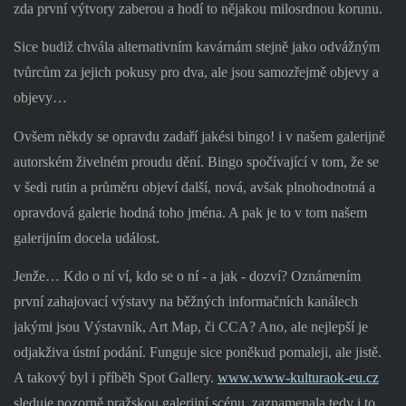
zda první výtvory zaberou a hodí to nějakou milosrdnou korunu.
Sice budiž chvála alternativním kavárnám stejně jako odvážným
tvůrcům za jejich pokusy pro dva, ale jsou samozřejmě objevy a
objevy…
Ovšem někdy se opravdu zadaří jakési bingo! i v našem galerijně
autorském živelném proudu dění. Bingo spočívající v tom, že se
v šedi rutin a průměru objeví další, nová, avšak plnohodnotná a
opravdová galerie hodná toho jména. A pak je to v tom našem
galerijním docela událost.
Jenže… Kdo o ní ví, kdo se o ní - a jak - dozví? Oznámením
první zahajovací výstavy na běžných informačních kanálech
jakými jsou Výstavník, Art Map, či CCA? Ano, ale nejlepší je
odjakživa ústní podání. Funguje sice poněkud pomaleji, ale jistě.
A takový byl i příběh Spot Gallery.
www.www-kulturaok-eu.cz
sleduje pozorně pražskou galerijní scénu, zaznamenala tedy i to,