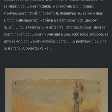
že jakási Spot Gallery vznikla. Nevěnovala této informaci
v přívalu jiných zvláštní pozornost, domnívaje se, že jde o další
z mnoha alternativních kaváren a s nimi spojených „jakoby“
galerií. Omyl s velkým O. A až teprve „informační šum“ šířící se
kolem nové Spot Gallery v galerijní a umělecké scéně způsobil, že
jsme se do Spot Gallery konečně vypravili. A překvapení bylo na
naší straně. A opravdu velké…