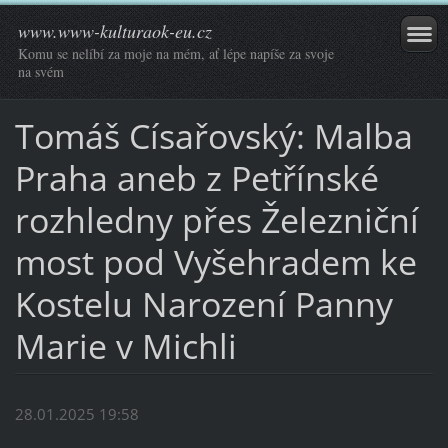
www.www-kulturaok-eu.cz
Komu se nelíbí za moje na mém, ať lépe napíše za svoje
na svém
Tomáš Císařovský: Malba
Praha aneb z Petřínské
rozhledny přes Železniční
most pod Vyšehradem ke
Kostelu Narození Panny
Marie v Michli
28.01.2025 19:58