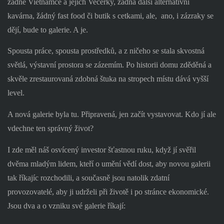
žádné Vietnamce a jejich Večerky, žádná další alternativní
kavárna, žádný fast food či butik s cetkami, ale,
ano, i zázraky se
dějí, bude to galerie. A je.
Spousta práce, spousta prostředků, a z ničeho se stala skvostná
světlá, výstavní prostora se zázemím. Po historii domu zděděná a
skvěle zrestaurovaná zdobná štuka na stropech místu dává vyšší
level.
A nová galerie byla tu. Připravená, jen začít vystavovat. Kdo jí ale
vdechne ten správný život?
I zde měl náš osvícený investor šťastnou ruku, když jí svěřil
dvěma mladým lidem, kteří o umění vědí dost, aby novou galerii
tak říkajíc rozchodili, a současně jsou natolik zdatní
provozovatelé, aby ji udrželi při životě i po stránce ekonomické.
Jsou dva a o vzniku své galerie říkají: