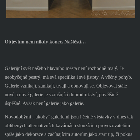
Objevům není nikdy konec. Naštěstí…
Galerijní svět našeho hlavního města není rozhodně malý. Je
neobyčejně pestrý, má svá specifika i své jistoty. A věčný pohyb.
Galerie vznikají, zanikají, trvají a obnovují se. Objevovat stále
nové a nové galerie je vzrušující dobrodružství, povětšině
úspěšné. Avšak není galerie jako galerie.
Novodobými „jakoby“ galeriemi jsou i četné výstavky v dnes tak
oblíbených alternativních kavárnách sloužících provozovatelům
spíše jako dekorace a začínajícím autorům jako start-up, či pokus