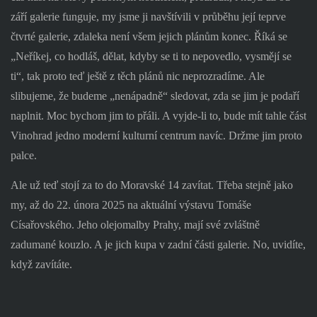
září galerie funguje, my jsme ji navštívili v průběhu její teprve
čtvrté galerie, zdaleka není všem jejich plánům konec. Říká se
„Neříkej, co hodláš, dělat, kdyby se ti to nepovedlo, vysmějí se
ti“, tak proto teď ještě z těch plánů nic neprozradíme. Ale
slibujeme, že budeme „nenápadně“ sledovat, zda se jim je podaří
naplnit. Moc bychom jim to přáli. A vyjde-li to, bude mít tahle část
Vinohrad jedno moderní kulturní centrum navíc. Držme jim proto
palce.
Ale už teď stojí za to do Moravské 14 zavítat. Třeba stejně jako
my, až do 22. února 2025 na aktuální výstavu Tomáše
Císařovského. Jeho olejomalby Prahy, mají své zvláštně
zadumané kouzlo. A je jich kupa v zadní části galerie. No, uvidíte,
když zavítáte.