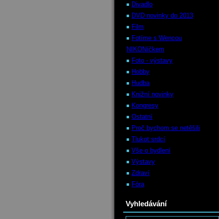
Divadlo
DVD novinky do 2013
Film
Fotíme s Wencou
NIKONíčkem
Foto - výstavy
Hobby
Hudba
Knižní novinky
Kongresy
Ostatní
Proč bychom se netěšili
Tlukot srdcí
Vše o bydlení
Výstavy
Zdraví
Fóra
Vyhledávání