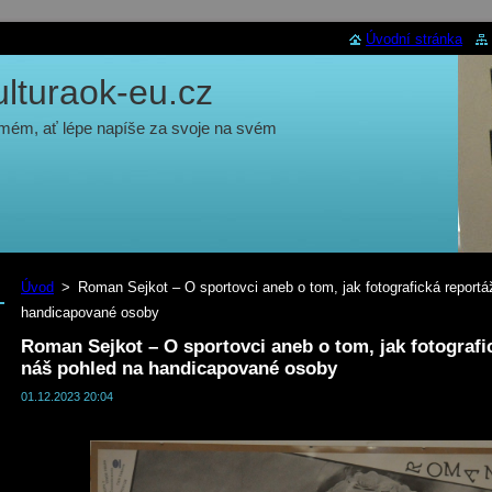
Úvodní stránka
turaok-eu.cz
 mém, ať lépe napíše za svoje na svém
Úvod
>
Roman Sejkot – O sportovci aneb o tom, jak fotografická report
handicapované osoby
Roman Sejkot – O sportovci aneb o tom, jak fotograf
náš pohled na handicapované osoby
01.12.2023 20:04