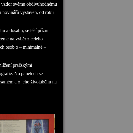
otiž vzdor svému obdivuhodnému
u novinářů vystaven, od roku
u a dosahu, se těší přízni
ůžeme na výběr z celého
ých osob o – minimálně –
hlížení pražskými
ografie. Na panelech se
m samém a o jeho životaběhu na