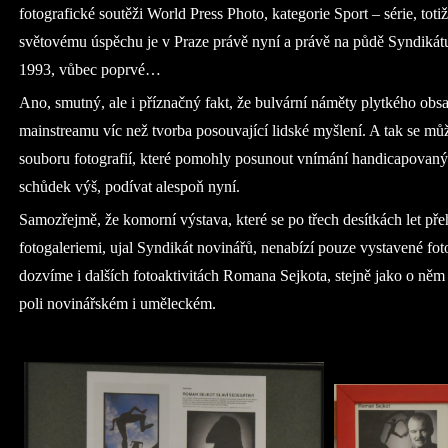
fotografické soutěži World Press Photo, kategorie Sport – série, t
světovému úspěchu je v Praze právě nyní a právě na půdě Syndikát
1993, vůbec poprvé…
Ano, smutný, ale i příznačný fakt, že bulvární náměty plytkého obsah
mainstreamu víc než tvorba posouvající lidské myšlení. A tak se m
souboru fotografií, které pomohly posunout vnímání handicapovan
schůdek výš, podívat alespoň nyní.
Samozřejmě, že komorní výstava, které se po třech desítkách let pře
fotogaleriemi, ujal Syndikát novinářů, nenabízí pouze vystavené fot
dozvíme i dalších fotoaktivitách Romana Sejkota, stejně jako o ně
poli novinářském i uměleckém.