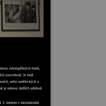
uboru veleúspěšných fotek,
ch souvislostí. Je totiž
rních, nebo uměleckých a
ak je nánosy dalších událostí
ý 3. místem v mezinárodní