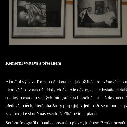
Komorní výstava s přesahem
Aktuální výstava Romana Sejkota je – jak už řečeno – věnována so
které většina z nás už někdy viděla. Ale dávno, a s nedostatkem další
smutným osudem velkých fotografických počinů – ať už dokumentá
především těch, které oba žánry propojují v jedno, že se mihnou a p
zavanou, ke škodě nás všech. Neříkáme to naplano.
Soubor fotografií o handicapovaném plavci, jménem Broňa, oceněn