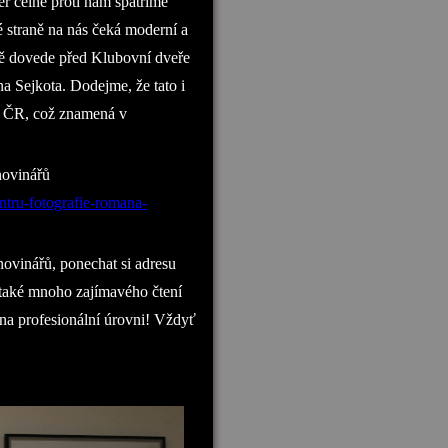
ěř čelně proti nám spatříme
 straně na nás čeká moderní a
ně dovede před Klubovní dveře
a Sejkota. Dodejme, že tato i
SN ČR, což znamená v
novinářů
ntru-fotografie-romana-
ovinářů, ponechat si adresu
 také mnoho zajímavého čtení
 na profesionální úrovni! Vždyť