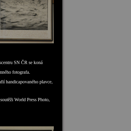
sscentru SN ČR se koná
amného fotografa.
afií handicapovaného plavce,
 soutěži World Press Photo,