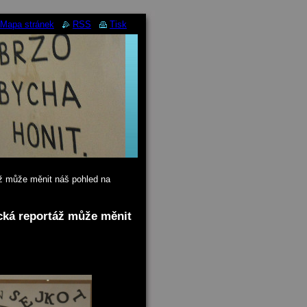
Mapa stránek
RSS
Tisk
áž může měnit náš pohled na
ická reportáž může měnit