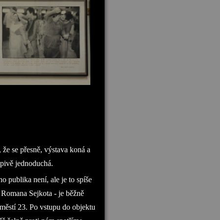
 že se přesně, výstava koná a
apivě jednoduchá.
 publika není, ale je to spíše
í Romana Sejkota - je běžně
městí 23. Po vstupu do objektu