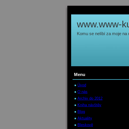
www.www-kul
Komu se nelíbí za moje na
Menu
Úvod
O nás
Archiv do 2012
Kniha návštěv
Blog
Aktuality
Bleskově