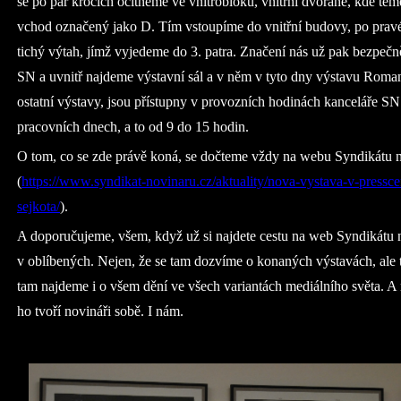
se po pár krocích ocitneme ve vnitrobloku, vnitřní dvoraně, kde tém
vchod označený jako D. Tím vstoupíme do vnitřní budovy, po pravé
tichý výtah, jímž vyjedeme do 3. patra. Značení nás už pak bezpeč
SN a uvnitř najdeme výstavní sál a v něm v tyto dny výstavu Roman
ostatní výstavy, jsou přístupny v provozních hodinách kanceláře 
pracovních dnech, a to od 9 do 15 hodin.
O tom, co se zde právě koná, se dočteme vždy na webu Syndikátu 
(
https://www.syndikat-novinaru.cz/aktuality/nova-vystava-v-pressce
sejkota/
).
A doporučujeme, všem, když už si najdete cestu na web Syndikátu n
v oblíbených. Nejen, že se tam dozvíme o konaných výstavách, ale
tam najdeme i o všem dění ve všech variantách mediálního světa. A
ho tvoří novináři sobě. I nám.