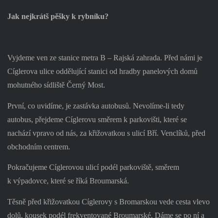
Jak nejkrátš pěšky k rybníku?
Vyjdeme ven ze stanice metra B – Rajská zahrada. Před námi je
Cíglerova ulice oddělující stanici od hradby panelových domů
mohutného sídliště Černý Most.
První, co uvidíme, je zastávka autobusů. Nevolíme-li tedy
autobus, přejdeme Cíglerovu směrem k parkovišti, které se
nachází vpravo od nás, za křižovatkou s ulicí Bří. Venclíků, před
obchodním centrem.
Pokračujeme Cíglerovou ulicí podél parkoviště, směrem
k výpadovce, které se říká Broumarská.
Těsně před křižovatkou Cíglerovy s Bromarskou vede cesta vlevo
dolů, kousek podél frekventované Broumarské. Dáme se po ní a