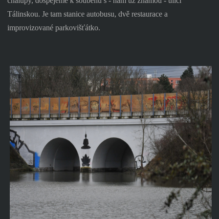
chalupy, dospějeme k souběhu s - nám už známou - ulicí
Tálinskou. Je tam stanice autobusu, dvě restaurace a
improvizované parkovišťátko.