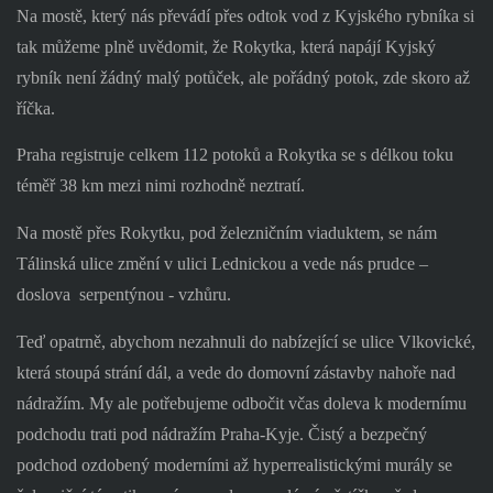
Na mostě, který nás převádí přes odtok vod z Kyjského rybníka si
tak můžeme plně uvědomit, že Rokytka, která napájí Kyjský
rybník není žádný malý potůček, ale pořádný potok, zde skoro až
říčka.
Praha registruje celkem 112 potoků a Rokytka se s délkou toku
téměř 38 km mezi nimi rozhodně neztratí.
Na mostě přes Rokytku, pod železničním viaduktem, se nám
Tálinská ulice změní v ulici Lednickou a vede nás prudce –
doslova
serpentýnou - vzhůru.
Teď opatrně, abychom nezahnuli do nabízející se ulice Vlkovické,
která stoupá strání dál, a vede do domovní zástavby nahoře nad
nádražím. My ale potřebujeme odbočit včas doleva k modernímu
podchodu trati pod nádražím Praha-Kyje. Čistý a bezpečný
podchod ozdobený moderními až hyperrealistickými murály se