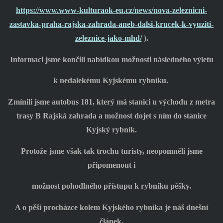
https://www.www-kulturaok-eu.cz/news/nova-zeleznicni-
zastavka-praha-rajska-zahrada-aneb-dalsi-krucek-k-vyuziti-
zeleznice-jako-mhd/
).
Informaci jsme končili nabídkou možnosti následného výletu
k nedalekému Kyjskému rybníku.
Zmínili jsme autobus 181, který má stanici u východu z metra
trasy B Rajská zahrada a možnost dojet s ním do stanice
Kyjský rybník.
Protože jsme však tak trochu turisty, neopomněli jsme
připomenout i
možnost pohodlného přístupu k rybníku pěšky.
A o pěší procházce kolem Kyjského rybníka je náš dnešní
článek.