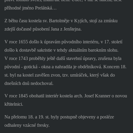
příhodné jméno Prelátská…
Z běhu času kostela sv. Bartolměje v Kyjích, stojí za zmínku
zdejší dočasné působení Jana z Jenštejna.
V roce 1655 došlo k úpravám původního interiéru, v 17. století
došlo k dostavbě sakristie v tehdy aktuálním barokním slohu.
V roce 1743 proběhly ještě další stavební úpravy, zrušena byla
původní - gotická - okna a nahradila je obdélníková. Koncem 18.
st. byl na kostel zavěšen zvon, tzv. umíráček, který však do
dnešních dnů nedochoval.
V roce 1845 obohatil interiér kostela arch. Josef Kranner o novou
křtitelnici.
Na přelomu 18. a 19. st. byly postupně objeveny a posléze
odhaleny vzácné fresky.