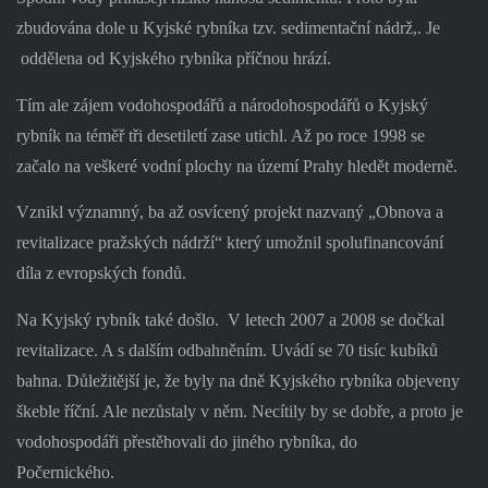
zbudována dole u Kyjské rybníka tzv. sedimentační nádrž,. Je
oddělena od Kyjského rybníka příčnou hrází.
Tím ale zájem vodohospodářů a národohospodářů o Kyjský
rybník na téměř tři desetiletí zase utichl. Až po roce 1998 se
začalo na veškeré vodní plochy na území Prahy hledět moderně.
Vznikl významný, ba až osvícený projekt nazvaný „Obnova a
revitalizace pražských nádrží“ který umožnil spolufinancování
díla z evropských fondů.
Na Kyjský rybník také došlo.
V letech 2007 a 2008 se dočkal
revitalizace. A s dalším odbahněním. Uvádí se 70 tisíc kubíků
bahna. Důležitější je, že byly na dně Kyjského rybníka objeveny
škeble říční. Ale nezůstaly v něm. Necítily by se dobře, a proto je
vodohospodáři přestěhovali do jiného rybníka, do
Počernického.