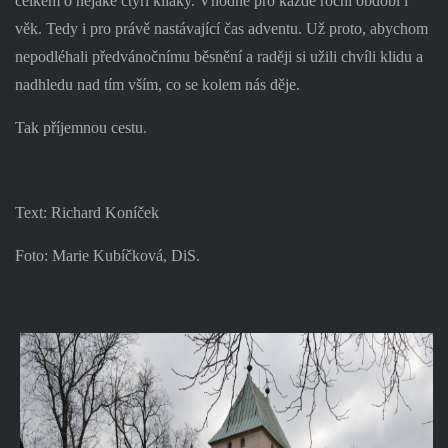
celkem o nějaké čtyři kiláky. Vhodné pro každé roční období i
věk. Tedy i pro právě nastávající čas adventu. Už proto, abychom
nepodléhali předvánočnímu běsnění a raději si užili chvíli klidu a
nadhledu nad tím vším, co se kolem nás děje.
Tak příjemnou cestu.
Text: Richard Koníček
Foto: Marie Kubíčková, DiS.