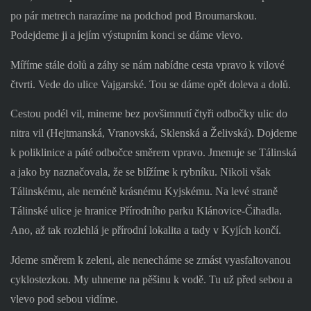
po pár metrech narazíme na podchod pod Broumarskou.
Podejdeme ji a jejím výstupním konci se dáme vlevo.
Míříme stále dolů a záhy se nám nabídne cesta vpravo k vilové
čtvrti. Vede do ulice Vajgarské. Tou se dáme opět doleva a dolů.
Cestou podél vil, mineme bez povšimnutí čtyři odbočky ulic do
nitra vil (Hejtmanská, Vranovská, Sklenská a Želivská). Dojdeme
k poliklinice a páté odbočce směrem vpravo. Jmenuje se Tálinská
a jako by naznačovala, že se blížíme k rybníku. Nikoli však
Tálinskému, ale neméně krásnému Kyjskému. Na levé straně
Tálinské ulice je hranice Přírodního parku Klánovice-Čihadla.
Ano, až tak rozlehlá je přírodní lokalita a tady v Kyjích končí.
Jdeme směrem k zeleni, ale nenecháme se zmást vyasfaltovanou
cyklostezkou. My uhneme na pěšinu k vodě. Tu už před sebou a
vlevo pod sebou vidíme.