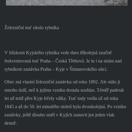
Železniční trať okolo rybníka
V blízkosti Kyjského rybníka vede dnes tříkolejná značně
frekventovaná trať Praha – Česká Třebová. Je tu i na stráni nad
rybníkem zastávka Praha – Kyje v Šimanovského ulici.
Obec má vlastní železniční zastávku od roku 1892. Ale stálo ji
mnoho úsilí, než k jejímu vzniku dostala souhlas. Téměř padesát
let už totiž přes Kyje frčely války. Trať tudy vedla už od roku
1845 a až do 50. let minulého století byla dvoukolejná. Po vzniku
zastávky, ještě dlouho směl v Kyjích zastavit jen jeden vlak
denně.