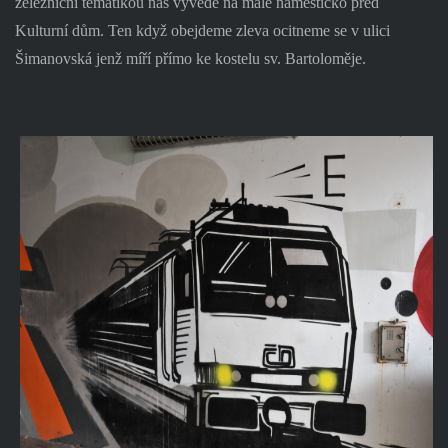
železniční tématikou nás vyvede na malé náměstíčko před
Kulturní dům. Ten když obejdeme zleva ocitneme se v ulici
Šimanovská jenž míří přímo ke kostelu sv. Bartoloměje.