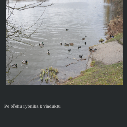
Po břehu rybníka k viaduktu