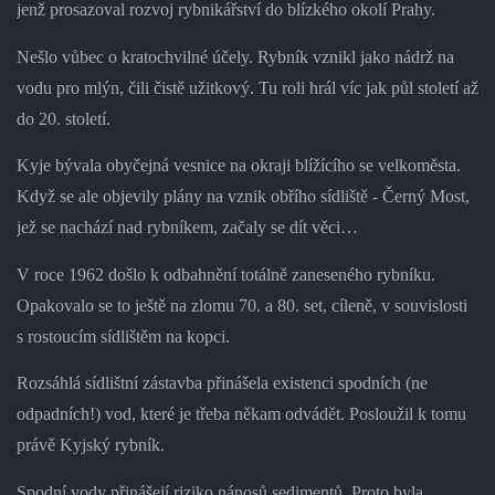
jenž prosazoval rozvoj rybnikářství do blízkého okolí Prahy.
Nešlo vůbec o kratochvilné účely. Rybník vznikl jako nádrž na
vodu pro mlýn, čili čistě užitkový. Tu roli hrál víc jak půl století až
do 20. století.
Kyje bývala obyčejná vesnice na okraji blížícího se velkoměsta.
Když se ale objevily plány na vznik obřího sídliště - Černý Most,
jež se nachází nad rybníkem, začaly se dít věci…
V roce 1962 došlo k odbahnění totálně zaneseného rybníku.
Opakovalo se to ještě na zlomu 70. a 80. set, cíleně, v souvislosti
s rostoucím sídlištěm na kopci.
Rozsáhlá sídlištní zástavba přinášela existenci spodních (ne
odpadních!) vod, které je třeba někam odvádět. Posloužil k tomu
právě Kyjský rybník.
Spodní vody přinášejí riziko nánosů sedimentů. Proto byla