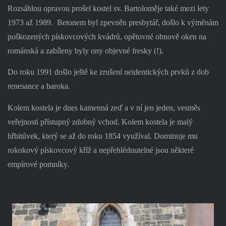
Rozsáhlou opravou prošel kostel sv. Bartoloměje také mezi lety
1973 až 1989.
Betonem byl zpevněn presbytář, došlo k výměnám
poškozených pískovcových kvádrů, opětovné obnově oken na
románská a zabíleny byly ony objevné fresky (!).
Do roku 1991 došlo ještě ke zrušení neidentických prvků z dob
renesance a baroka.
Kolem kostela je dnes kamenná zeď a v ní jen jeden, vesměs
veřejnosti přístupný zdobný vchod. Kolem kostela je malý
hřbitůvek, který se až do roku 1854 využíval. Dominuje mu
rokokový pískovcový kříž a nepřehlédnutelné jsou některé
empírové pomníky.