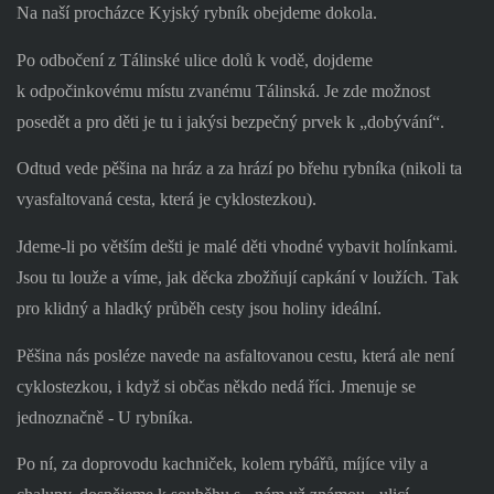
Na naší procházce Kyjský rybník obejdeme dokola.
Po odbočení z Tálinské ulice dolů k vodě, dojdeme
k odpočinkovému místu zvanému Tálinská. Je zde možnost
posedět a pro děti je tu i jakýsi bezpečný prvek k „dobývání“.
Odtud vede pěšina na hráz a za hrází po břehu rybníka (nikoli ta
vyasfaltovaná cesta, která je cyklostezkou).
Jdeme-li po větším dešti je malé děti vhodné vybavit holínkami.
Jsou tu louže a víme, jak děcka zbožňují capkání v loužích. Tak
pro klidný a hladký průběh cesty jsou holiny ideální.
Pěšina nás posléze navede na asfaltovanou cestu, která ale není
cyklostezkou, i když si občas někdo nedá říci. Jmenuje se
jednoznačně - U rybníka.
Po ní, za doprovodu kachniček, kolem rybářů, míjíce vily a