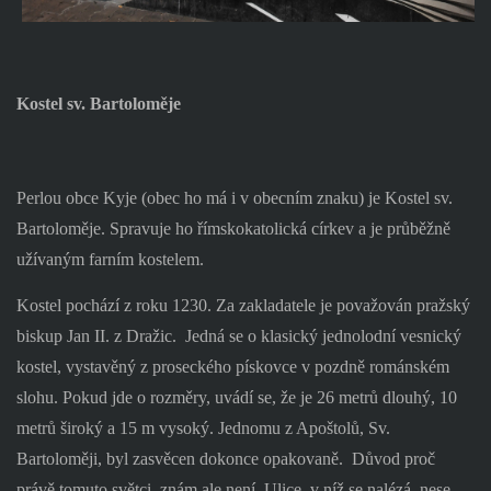
Kostel sv. Bartoloměje
Perlou obce Kyje (obec ho má i v obecním znaku) je Kostel sv.
Bartoloměje. Spravuje ho římskokatolická církev a je průběžně
užívaným farním kostelem.
Kostel pochází z roku 1230. Za zakladatele je považován pražský
biskup Jan II. z Dražic.
Jedná se o klasický jednolodní vesnický
kostel, vystavěný z proseckého pískovce v pozdně románském
slohu. Pokud jde o rozměry, uvádí se, že je 26 metrů dlouhý, 10
metrů široký a 15 m vysoký. Jednomu z Apoštolů, Sv.
Bartoloměji, byl zasvěcen dokonce opakovaně.
Důvod proč
právě tomuto světci, znám ale není. Ulice, v níž se nalézá, nese