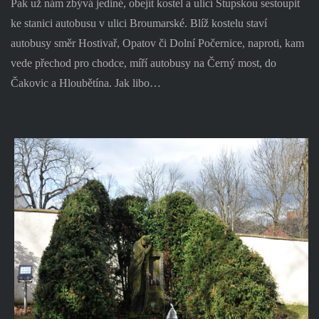
Pak už nám zbývá jediné, obejít kostel a ulicí Stupskou sestoupit
ke stanici autobusu v ulici Broumarské. Blíž kostelu staví
autobusy směr Hostivař, Opatov či Dolní Počernice, naproti, kam
vede přechod pro chodce, míří autobusy na Černý most, do
Čakovic a Hloubětína. Jak libo…