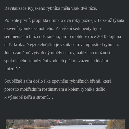
Revitalizace Kyjského rybníka měla však dvě fáze.
Po téhle první, propukla druhá o dva roky později. Ta se už týkala
oživení rybníka samotného. Zanášení sedimenty bylo
sedimentační hrází odstraněno, proto mohlo v roce 2010 dojít na
další kroky. Nejzřetelnějším je vznik ostrova uprostřed rybníka.
Jde o záměrně vytvořený umělý ostrov, nabízející možnost
spokojeného zahnízdění vodních ptáků - zázemí a ideální
hnízdiště.
Souběžně s tím došlo i ke zpevnění rybničních břehů, které
porostlo mokřadním rostlinstvem a kolem rybníka došlo
k výsadbě keřů a stromů…