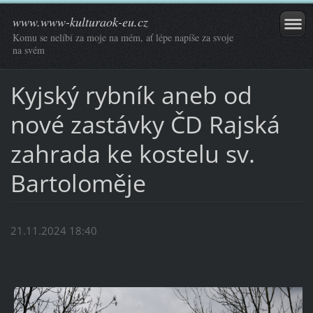
www.www-kulturaok-eu.cz
Komu se nelíbí za moje na mém, ať lépe napíše za svoje
na svém
Kyjský rybník aneb od
nové zastávky ČD Rajská
zahrada ke kostelu sv.
Bartoloměje
21.11.2024 18:40