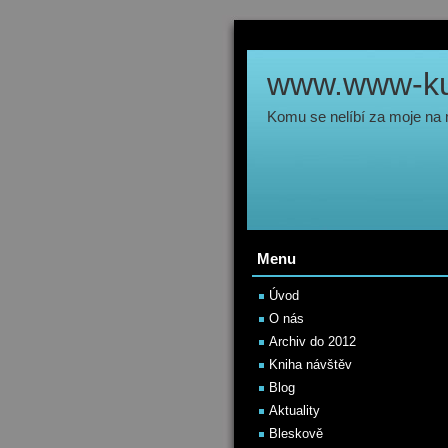
www.www-kul
Komu se nelíbí za moje na
Menu
Úvod
O nás
Archiv do 2012
Kniha návštěv
Blog
Aktuality
Bleskově