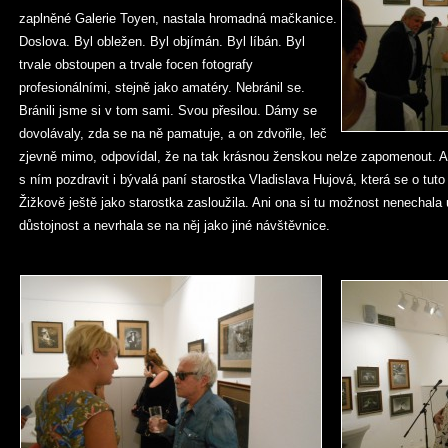
zaplněné Galerie Toyen, nastala hromadná mačkanice.
Doslova. Byl obležen. Byl objímán. Byl líbán. Byl
trvale obstoupen a trvale focen fotografy
profesionálními, stejně jako amatéry. Nebránil se.
Bránili jsme si v tom sami. Svou přesilou. Dámy se
dovolávaly, zda se na ně pamatuje, a on zdvořile, leč
zjevně mimo, odpovídal, že na tak krásnou ženskou nelze zapomenout. A u
s ním pozdravit i bývalá paní starostka Vladislava Hujová, která se o tut
Žižkově ještě jako starostka zasloužila. Ani ona si tu možnost nenechala 
důstojnost a nevrhala se na něj jako jiné návštěvnice.