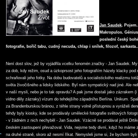
Jan Saudek
.
Pojem. 
Makropulos. Génius,
poslední český boh
fotografie, bořič tabu, cudný necuda, chlap i snílek, filozof, sarkasta
Není dost slov, jež by vyjádřila vcelku fenomén značky - Jan Saudek. M
za dob, kdy režim, osud a úzkoprsost jeho fotografiím házely klacky pod n
schraňovali jeho fotky. Na dobu budovatelů a socialistického realizmu totiž
světa živočišného a lidsky lidského. Byl nám sympatický nad jiné. Ale nebyl
v naší mysli, nebo je to tak opravdu? A pak jsme dostali jako zázrakem (i
vidno děly zázraky) vízum do tehdejšího západního Berlína. Unikum. Spa
za Brandenburskou bránou, z téhle strany volně přístupnou a vyráželi de
tehdy byly kiosky, kde se prodávaly umělecké fotografie světových fotogr
- v žádném z nich nechyběl - Jan Saudek. Vzácně se prodával ještě Drtik
českém zastoupení převažoval. Vida, nejsme tedy divní, když ho máme z
na druhé straně, skoro až nesmí říkat. Nemysleli jsme si, že bychom byli a