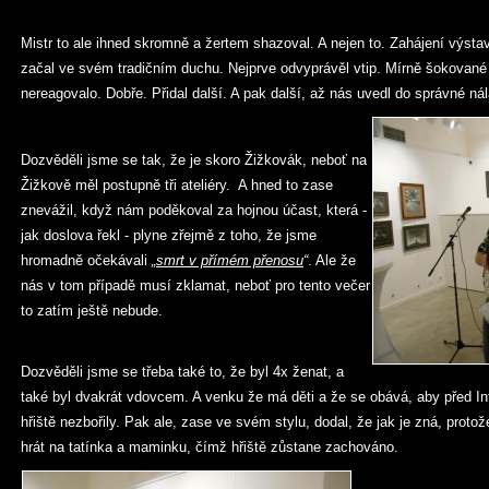
Mistr to ale ihned skromně a žertem shazoval. A nejen to. Zahájení výstav
začal ve svém tradičním duchu. Nejprve odvyprávěl vtip. Mírně šokované 
nereagovalo. Dobře. Přidal další. A pak další, až nás uvedl do správné ná
Dozvěděli jsme se tak, že je skoro Žižkovák, neboť na
Žižkově měl postupně tři ateliéry. A hned to zase
znevážil, když nám poděkoval za hojnou účast, která -
jak doslova řekl - plyne zřejmě z toho, že jsme
hromadně očekávali
„
smrt v přímém přenosu
“
. Ale že
nás v tom případě musí zklamat, neboť pro tento večer
to zatím ještě nebude.
Dozvěděli jsme se třeba také to, že byl 4x ženat, a
také byl dvakrát vdovcem. A venku že má děti a že se obává, aby před In
hřiště nezbořily. Pak ale, zase ve svém stylu, dodal, že jak je zná, proto
hrát na tatínka a maminku, čímž hřiště zůstane zachováno.