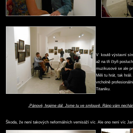
V koutě výstavní síně
až na tři čtyři poslu
muzikusové se ale pro
Měli tu hrát, tak hrál
vrcholně profesionáln
Titaniku.
„
Pánové, hrajme dál. Jsme tu ve smlouvě. Ráno vám nechám
Škoda, že není takových neformálních vernisáží víc. Ale ono není víc Jan