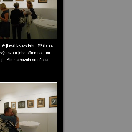
ž ji měl kolem krku. Přišla se
o výstavu a jeho přítomnost na
ujít. Ale zachovala srdečnou