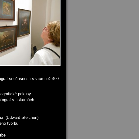
tograf současnosti s více než 400
tografické pokusy
tograf v tiskárnách
na´ (Edward Steichen)
eho tvorbu
rbě