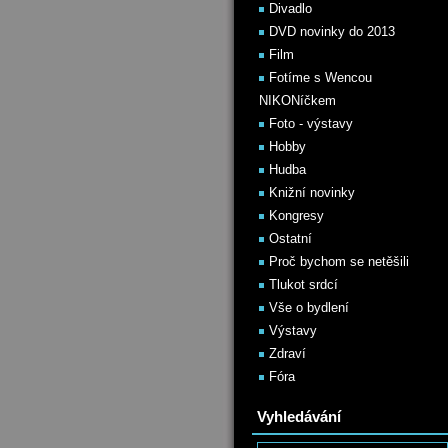
Divadlo
DVD novinky do 2013
Film
Fotíme s Wencou
NIKONíčkem
Foto - výstavy
Hobby
Hudba
Knižní novinky
Kongresy
Ostatní
Proč bychom se netěšili
Tlukot srdcí
Vše o bydlení
Výstavy
Zdraví
Fóra
Vyhledávání