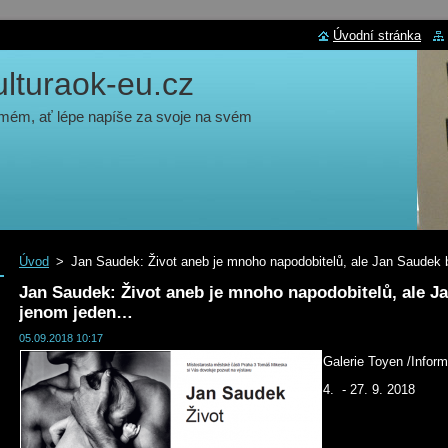
Úvodní stránka
turaok-eu.cz
 mém, ať lépe napíše za svoje na svém
Úvod
>
Jan Saudek: Život aneb je mnoho napodobitelů, ale Jan Saudek 
Jan Saudek: Život aneb je mnoho napodobitelů, ale Ja
jenom jeden…
05.09.2018 10:17
Galerie Toyen /Infor
4. - 27. 9. 2018