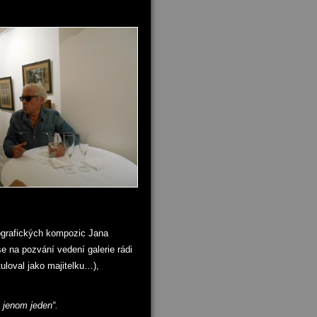
tografických kompozic Jana
se na pozvání vedení galerie rádi
ituloval jako majitelku…),
 jenom jeden“.