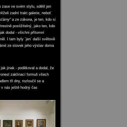
zase ve svém stylu, sdělil jen
íželi zadní trakt galerie, neboť
sťárny“
a ze zákona, je ten, kdo si
 trestně postižitelný, jako ten, kdo
jak dodal - všichni přítomní
něl. I tam byly ´jen´ další světově
námé ze stovek jeho výstav doma
jak jinak - poděkoval a dodal, že
ronesl zaklínací formuli všech
lem tři dny, rozloučil se a
 v nás ještě hodný čas