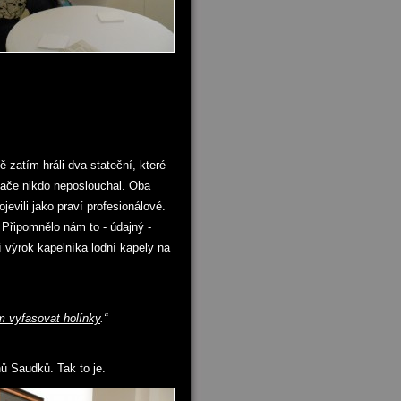
 zatím hráli dva stateční, které
chače nikdo neposlouchal. Oba
jevili jako praví profesionálové.
i. Připomnělo nám to - údajný -
í výrok kapelníka lodní kapely na
 vyfasovat holínky
.“
ů Saudků. Tak to je.