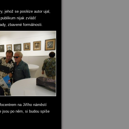
y, jehož se posléze autor ujal,
publikum nijak zvlášť
lady, zbavené formálnosti.
focentrem na Jiřího náměstí
že jsou po něm, si budou spíše