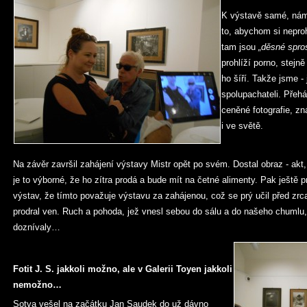
K výstavě samé, nám 
to, abychom si neprohl
tam jsou
„děsné spro
prohlíží porno, stejně
ho šíří. Takže jsme - 
spolupachateli. Přehá
ceněné fotografie, z
i ve světě.
Na závěr završil zahájení výstavy Mistr opět po svém. Dostal obraz - akt, 
je to výborné, že ho zítra prodá a bude mít na četné alimenty. Pak ještě p
výstav, že tímto považuje výstavu za zahájenou, což se prý učil před zrcad
prodral ven. Ruch a pohoda, jež vnesl sebou do sálu a do našeho chumlu,
doznívaly…
Fotit J. S. jakkoli možno, ale v Galerii Toyen jakkoli
nemožno…
Sotva vešel na začátku Jan Saudek do už dávno