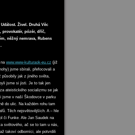
Událost. Živel. Druhá Věc
 provokatér, pózér, dříč,
ém, něžný nemrava, Rubens
…
y na
www.www-kulturaok-eu.cz
(již
ohy) jsme sbírali, přefocovali a
 působily jak z jiného světa,
i jsme si jisti. Je to tak jen
 za ateistického socializmu se jak
li jsme v naší Škodovce v parku
nně do ulic. Na každém rohu tam
afů. Těch nejsvětovějších. A – hle
ol či Funke. Ale Jan Saudek na
a světového, ač se to tam u nás,
ž takoví odborníci, ale potvrdili