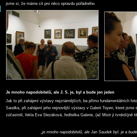
jsme si, že máme cit pro něco opravdu pořádného.
Je mnoho napodobitelů, ale J. S. je, byl a bude jen jeden
Jak to při zahájení výstavy nejznámějších, ba přímo fundamentálních fo
Saudka, při zahájení jeho nejnovější výstavy v Galerii Toyen, které jsme 
zúčastnili, řekla Eva Slezáková, ředitelka Galerie, (ač Mistr ji tvrdošíjně t
„je mnoho napodobitelů, ale Jan Saudek byl, je a bude