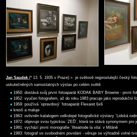
Jan Saudek
(* 13. 5. 1935 v Praze) = je světově nejproslulejší český fo
uskutečněných samostatných výstav po celém světě
1950: dostává svůj první fotoaparát KODAK BABY Brownie - první fo
1952: vyučen fotografem, až do roku 1983 pracuje jako reprodukční fo
1959: používá ´opravdový´ fotoaparát Flexaret 6x6
kreslí a maluje
1963: ovlivněn katalogem velkolepé fotografické výstavy ´Lidská rodi
1972: objevuje svou typickou ´ZEĎ´, která se stává synonymem pro j
1981: vychází první monografie ´Ilteatrode la vita´ v Miláně
1983: fotograf ve svobodném povolání - věnuje se výhradně volné tvo