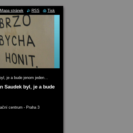
Mapa stránek
RSS
Tisk
byl, je a bude jenom jeden…
n Saudek byl, je a bude
mační centrum - Praha 3