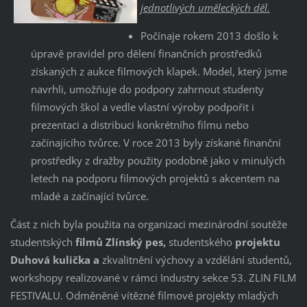
jednotlivých uměleckých děl.
Počínaje rokem 2013 došlo k
úpravě pravidel pro dělení finančních prostředků
získaných z aukce filmových klapek. Model, který jsme
navrhli, umožňuje do podpory zahrnout studenty
filmových škol a vedle vlastní výroby podpořit i
prezentaci a distribuci konkrétního filmu nebo
začínajícího tvůrce. V roce 2013 byly získané finanční
prostředky z dražby použity podobně jako v minulých
letech na podporu filmových projektů s akcentem na
mladé a začínající tvůrce.
Část z nich byla použita na organizaci mezinárodní soutěže
studentských
filmů Zlínský pes,
studentského
projektu
Duhová kulička a
zkvalitnění výchovy a vzdělání studentů,
workshopy realizované v rámci Industry sekce 53. ZLIN FILM
FESTIVALU. Odměněné vítězné filmové projekty mladých