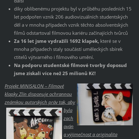
další
díky oblíbenému projektu byl v průběhu posledních 15
let podpořen vznik 206 audiovizuálních studentských
děl a v mnoha případech vznik těchto absolventských
filmů odstartoval filmovou kariéru začínajících tvůrců
Za 16 let jsme vydražili 1692 klapek,
které se v
mnoha případech staly součástí uměleckých sbírek
ctitelů výtvarného i filmového umění.
Na podporu studentské filmové tvorby doposud
jsme získali více než 25 milionů Kč!
Projekt MINISALON – Filmové
klapky Zlín disponuje ochrannou
známkou autorských práv tak, aby
byla
zach
ován
a výjimečnost a originalita