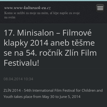
www.www-kulturaok-eu.cz
Komu se nelíbí za moje na mém, ať lépe napíše za svoje
na svém
17. Minisalon – Filmové
klapky 2014 aneb těšme
se na 54. ročník Zlín Film
Festivalu!
08.04.2014 10:34
ZLÍN 2014 - 54th International Film Festival for Children and
Youth takes place from May 30 to June 5, 2014