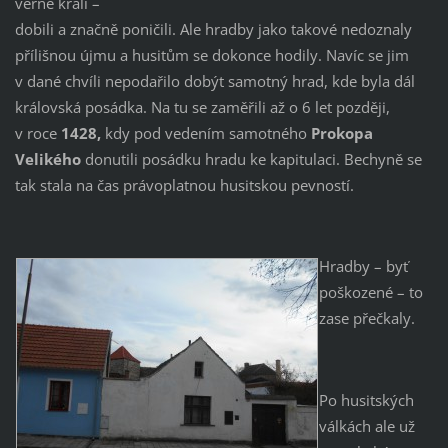
věrné králi –
dobili a značně poničili. Ale hradby jako takové nedoznaly
přílišnou újmu a husitům se dokonce hodily. Navíc se jim
v dané chvíli nepodařilo dobýt samotný hrad, kde byla dál
královská posádka. Na tu se zaměřili až o 6 let později,
v roce
1428,
kdy pod vedením samotného
Prokopa
Velikého
donutili posádku hradu ke kapitulaci. Bechyně se
tak stala na čas právoplatnou husitskou pevností.
Hradby – byť
poškozené – to
zase přečkaly.
Po husitských
válkách ale už