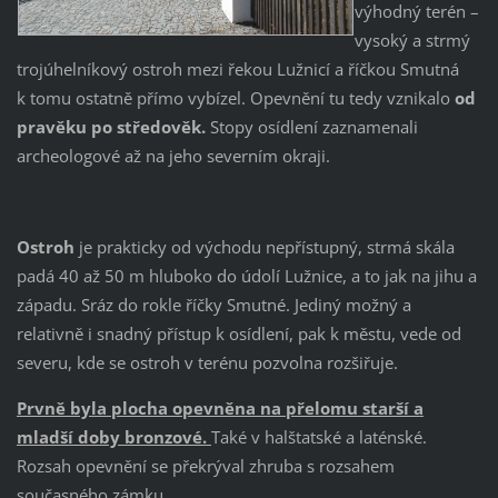
výhodný terén –
vysoký a strmý
trojúhelníkový ostroh mezi řekou Lužnicí a říčkou Smutná
k tomu ostatně přímo vybízel. Opevnění tu tedy vznikalo
od
pravěku po středověk.
Stopy osídlení zaznamenali
archeologové až na jeho severním okraji.
Ostroh
je prakticky od východu nepřístupný, strmá skála
padá 40 až 50 m hluboko do údolí Lužnice, a to jak na jihu a
západu. Sráz do rokle říčky Smutné. Jediný možný a
relativně i snadný přístup k osídlení, pak k městu, vede od
severu, kde se ostroh v terénu pozvolna rozšiřuje.
Prvně byla plocha opevněna na přelomu starší a
mladší doby bronzové.
Také v halštatské a laténské.
Rozsah opevnění se překrýval zhruba s rozsahem
současného zámku.