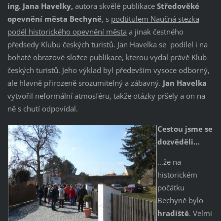
ing. Jana Havelky,
autora skvělé publikace
Středověké
opevnění města Bechyně
, s
podtitulem Naučná stezka
podél historického opevnění města
a jinak čestného
předsedy Klubu českých turistů. Jan Havelka se podílel i na
bohaté obrazové složce publikace, kterou vydal právě Klub
českých turistů. Jeho výklad byl především vysoce odborný,
ale hlavně přirozeně srozumitelný a zábavný.
Jan Havelka
vytvořil neformální atmosféru, takže otázky pršely a on na
ně s chutí odpovídal.
Cestou jsme se
dozvěděli…
…že na
historickém
počátku
Bechyně bylo
hradiště
. Velmi