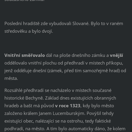
Poslední hradiště zde vybudovali Slované. Bylo to v raném
středověku a bylo dvojí.
Vnitřní směřovalo
dál na ploše dnešního zámku a
vnější
oddělovalo vnitřní plochu od předhradí v místech příkopu,
jenž odděluje dnešní (zámek, před tím samozřejmě hrad) od
města.
Rozsáhlé předhradí se nacházelo v místech současné
historické Bechyně. Základ dnes existujících obranných
hradeb a bašt má původ
v roce 1323
, kdy bylo město
založeno králem Janem Lucemburským. Povýšil tehdy
existující obec, nalézající se na ostrohu, tedy faktické
podhradí, na město. A tím bylo automaticky dáno, že kolem