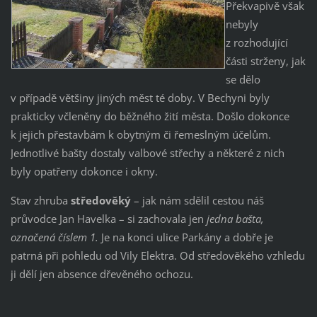
Překvapivě však
nebyly
z rozhodující
části strženy, jak
se dělo
v případě většiny jiných měst té doby. V Bechyni byly
prakticky včleněny do běžného žití města. Došlo dokonce
k jejich přestavbám k obytným či řemeslným účelům.
Jednotlivé bašty dostaly valbové střechy a některé z nich
byly opatřeny dokonce i okny.
Stav zhruba
středověký
– jak nám sdělil cestou náš
průvodce Jan Havelka – si zachovala jen
jedna bašta,
označená číslem 1.
Je na konci ulice Parkány a dobře je
patrná při pohledu od Vily Elektra. Od středověkého vzhledu
ji dělí jen absence dřevěného ochozu.