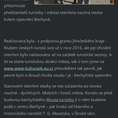
přítomnosti
představitelů turistiky i města) otevřena naučná stezka
kolem opevnění Bechyně.
Realizována byla - s podporou grantu Jihočeského kraje -
Klubem českých turistů sice už v roce 2016, ale její oficiální
otevření bylo načasováno až na začátek turistické sezony. A
že se stane turistickou atrakcí města, tak o tom jsme na
www.www-kulturaok-eu.cz
přesvědčeni tak pevně, jak
pevné bylo a dosud chvála osudu i je - bechyňské opevnění.
Slavnostní otevření stezky se nás zúčastnila asi stovka
naučně - dychtivých. Místních i hostů města. Konalo se před
budovou bechyňského
Muzea turistiky (
i o něm budeme
psát) v centru Bechyně – pár kroků od hlavního a
historického náměstí T. G. Masaryka, v Široké ulici.