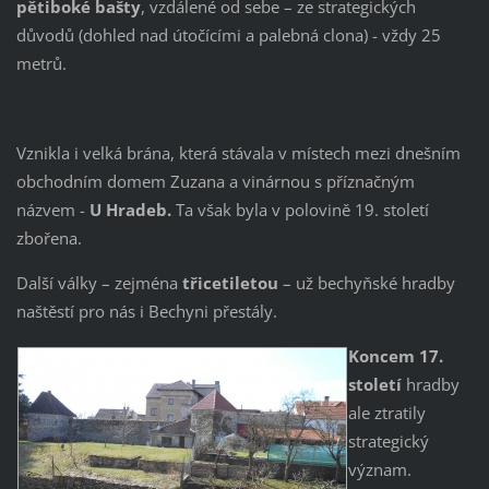
pětiboké bašty
, vzdálené od sebe – ze strategických
důvodů (dohled nad útočícími a palebná clona) - vždy 25
metrů.
Vznikla i velká brána, která stávala v místech mezi dnešním
obchodním domem Zuzana a vinárnou s příznačným
názvem -
U Hradeb.
Ta však byla v polovině 19. století
zbořena.
Další války – zejména
třicetiletou
– už bechyňské hradby
naštěstí pro nás i Bechyni přestály.
Koncem 17.
století
hradby
ale ztratily
strategický
význam.