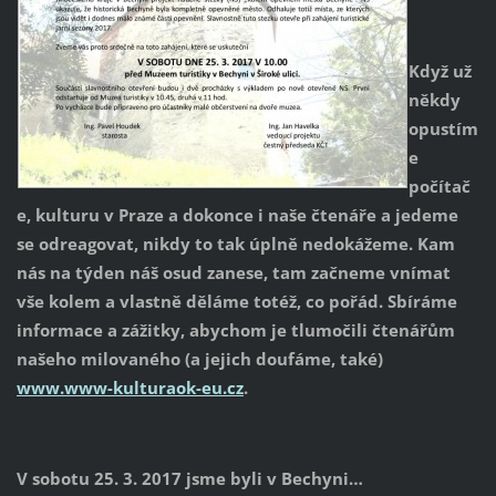
Když už
někdy
opustím
e
počítač
e, kulturu v Praze a dokonce i naše čtenáře a jedeme
se odreagovat, nikdy to tak úplně nedokážeme. Kam
nás na týden náš osud zanese, tam začneme vnímat
vše kolem a vlastně děláme totéž, co pořád. Sbíráme
informace a zážitky, abychom je tlumočili čtenářům
našeho milovaného (a jejich doufáme, také)
www.www-kulturaok-eu.cz
.
V sobotu 25. 3. 2017 jsme byli v Bechyni…