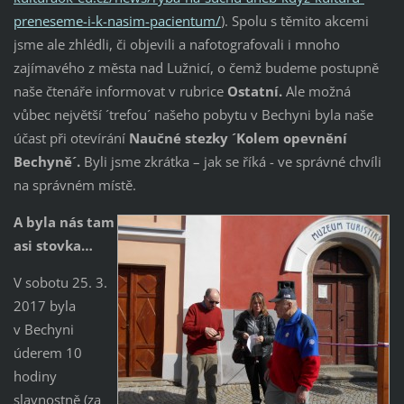
preneseme-i-k-nasim-pacientum/
). Spolu s těmito akcemi
jsme ale zhlédli, či objevili a nafotografovali i mnoho
zajímavého z města nad Lužnicí, o čemž budeme postupně
naše čtenáře informovat v rubrice
Ostatní.
Ale možná
vůbec největší ´trefou´ našeho pobytu v Bechyni byla naše
účast při otevírání
Naučné stezky
´Kolem opevnění
Bechyně´.
Byli jsme zkrátka – jak se říká - ve správné chvíli
na správném místě.
A byla nás tam
asi stovka…
V sobotu 25. 3.
2017 byla
v Bechyni
úderem 10
hodiny
slavnostně (za