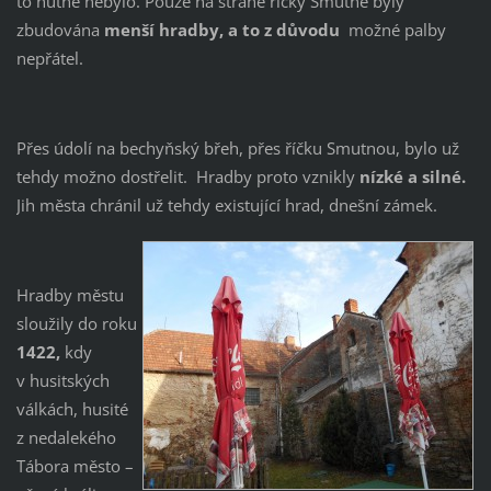
to nutné nebylo. Pouze na straně říčky Smutné byly
zbudována
menší hradby, a to z důvodu
možné palby
nepřátel.
Přes údolí na bechyňský břeh, přes říčku Smutnou, bylo už
tehdy možno dostřelit. Hradby proto vznikly
nízké a silné.
Jih města chránil už tehdy existující hrad, dnešní zámek.
Hradby městu
sloužily do roku
1422,
kdy
v husitských
válkách, husité
z nedalekého
Tábora město –