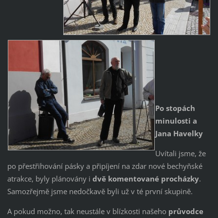
Po stopách
minulosti a
Jana Havelky
Uvítali jsme, že
po přestřihování pásky a připíjení na zdar nové bechyňské
atrakce, byly plánovány i
dvě komentované procházky
.
Samozřejmě jsme nedočkavě byli už v té první skupině.
A pokud možno, tak neustále v blízkosti našeho
průvodce