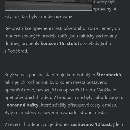
musely být
opraveny. A
když už, tak byly i modernizovány.
Rekonstrukce opevnění (části původního jsou včleněny do
modernizovaných hradeb, takže jsou fakticky zachovány
dodnes) proběhly
koncem 15. století
. za vlády Jiřího
z Poděbrad.
Když se pak panství stalo majetkem bohatých
Šternberků,
tak z jejich rozhodnutí bylo kolem města postaveno
opevnění nové, navazující na opevnění hradu. Využívalo
opět původních hradeb. V hradbách ale byly zabudovány už
i
obranné bašty,
které střežily přístupové cesty k městu.
Byly rozmístěny na severní a západní straně města.
V severní hradební zdi je dodnes
zachováno 12 bašt
. Jde o