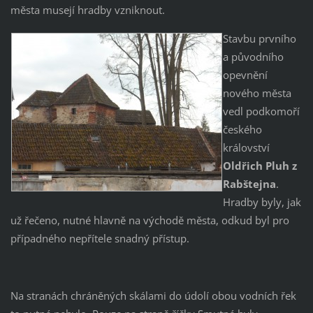
města musejí hradby vzniknout.
Stavbu prvního
a původního
opevnění
nového města
vedl podkomoří
českého
království
Oldřich Pluh z
Rabštejna
.
Hradby byly, jak
už řečeno, nutné hlavně na východě města, odkud byl pro
případného nepřítele snadný přístup.
Na stranách chráněných skálami do údolí obou vodních řek