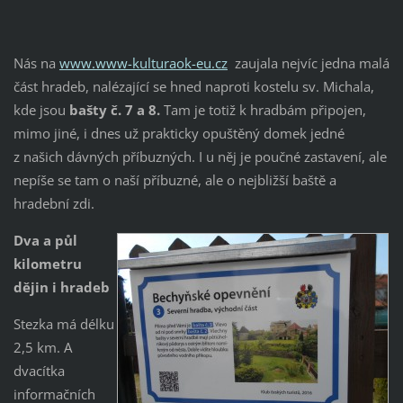
Nás na
www.www-kulturaok-eu.cz
zaujala nejvíc jedna malá
část hradeb, nalézající se hned naproti kostelu sv. Michala,
kde jsou
bašty č. 7 a 8.
Tam je totiž k hradbám připojen,
mimo jiné, i dnes už prakticky opuštěný domek jedné
z našich dávných příbuzných. I u něj je poučné zastavení, ale
nepíše se tam o naší příbuzné, ale o nejbližší baště a
hradební zdi.
Dva a půl
kilometru
dějin i hradeb
Stezka má délku
2,5 km. A
dvacítka
informačních