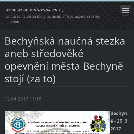
www.www-kulturaok-eu.cz
Komu se nelíbí za moje na mém, ať lépe napíše za svoje
na svém
Bechyňská naučná stezka
aneb středověké
opevnění města Bechyně
stojí (za to)
12.04.2017 11:15
Bechyn
ě - 25. 3.
2017