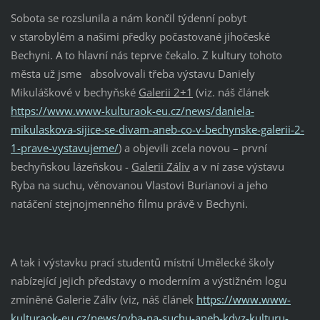
Sobota se rozslunila a nám končil týdenní pobyt
v starobylém a našimi předky počastované jihočeské
Bechyni. A to hlavní nás teprve čekalo. Z kultury tohoto
města už jsme absolvovali třeba výstavu Daniely
Mikuláškové v bechyňské
Galerii 2+1
(viz. náš článek
https://www.www-kulturaok-eu.cz/news/daniela-
mikulaskova-sijice-se-divam-aneb-co-v-bechynske-galerii-2-
1-prave-vystavujeme/
) a objevili zcela novou – první
bechyňskou lázeňskou -
Galerii Záliv
a v ní zase výstavu
Ryba na suchu, věnovanou Vlastovi Burianovi a jeho
natáčení stejnojmenného filmu právě v Bechyni.
A tak i výstavku prací studentů místní Umělecké školy
nabízející jejich představy o moderním a výstižném logu
zmíněné Galerie Záliv (viz, náš článek
https://www.www-
kulturaok-eu.cz/news/ryba-na-suchu-aneb-kdyz-kulturu-