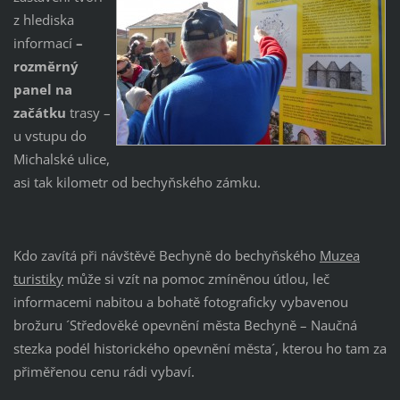
z hlediska
informací
–
rozměrný
panel na
začátku
trasy –
u vstupu do
Michalské ulice,
asi tak kilometr od bechyňského zámku.
Kdo zavítá při návštěvě Bechyně do bechyňského
Muzea
turistiky
může si vzít na pomoc zmíněnou útlou, leč
informacemi nabitou a bohatě fotograficky vybavenou
brožuru ´Středověké opevnění města Bechyně – Naučná
stezka podél historického opevnění města´, kterou ho tam za
přiměřenou cenu rádi vybaví.