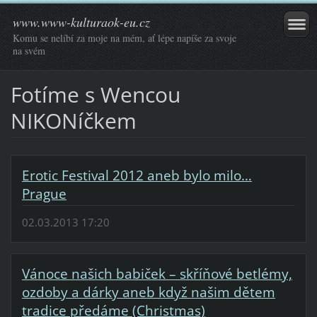
www.www-kulturaok-eu.cz
Komu se nelíbí za moje na mém, ať lépe napíše za svoje
na svém
Fotíme s Wencou
NIKONíčkem
Erotic Festival 2012 aneb bylo milo…
Prague
02.03.2013 17:20
Vánoce našich babiček – skříňové betlémy,
ozdoby a dárky aneb když našim dětem
tradice předáme (Christmas)