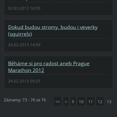
02.03.2013 16:55
Dokud budou stromy, budou i veverky
(squirrels)
24.02.2013 14:59
Běháme si pro radost aneb Prague
Marathon 2012
24.02.2013 09:25
Záznamy: 73 - 76 ze 76
<<
<
9
10
11
12
13