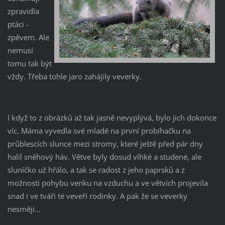
zpravidla
ptáci -
zpěvem. Ale
nemusí
tomu tak být
vždy. Třeba tohle jaro zahájily veverky.
I když to z obrázků až tak jasně nevyplývá, bylo jich dokonce
víc. Máma vyvedla své mladé na první probíhačku na
průblescích slunce mezi stromy, které ještě před pár dny
halil sněhový háv. Větve byly dosud vlhké a studené, ale
sluníčko už hřálo, a tak se radost z jeho paprsků a z
možnosti pohybu venku na vzduchu a ve větvích projevila
snad i ve tváři té veveří rodinky. A pak že se veverky
nesmějí…