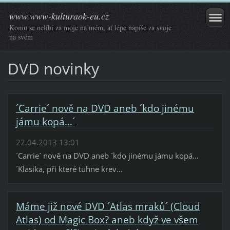
www.www-kulturaok-eu.cz
Komu se nelíbí za moje na mém, ať lépe napíše za svoje
na svém
DVD novinky
´Carrie´ nově na DVD aneb ´kdo jinému
jámu kopá…´
22.04.2013 13:01
´Carrie´ nově na DVD aneb ´kdo jinému jámu kopá…
´Klasika, při které tuhne krev...
Máme již nové DVD ´Atlas mraků´ (Cloud
Atlas) od Magic Box? aneb když ve všem