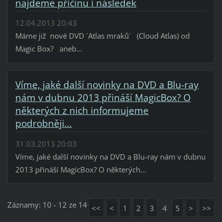
najdeme příčinu i následek
12.04.2013 20:43
Máme již nové DVD ´Atlas mraků´ (Cloud Atlas) od
Magic Box? aneb...
Víme, jaké další novinky na DVD a Blu-ray
nám v dubnu 2013 přináší MagicBox? O
některých z nich informujeme
podrobněji…
31.03.2013 20:03
Víme, jaké další novinky na DVD a Blu-ray nám v dubnu
2013 přináší MagicBox? O některých...
Záznamy: 10 - 12 ze 14
<<
<
1
2
3
4
5
>
>>