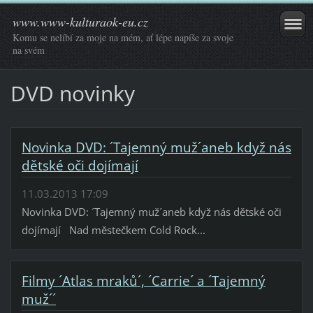
www.www-kulturaok-eu.cz
Komu se nelíbí za moje na mém, ať lépe napíše za svoje
na svém
DVD novinky
Novinka DVD: ´Tajemný muž´aneb když nás
dětské oči dojímají
11.03.2013 17:09
Novinka DVD: ´Tajemný muž´aneb když nás dětské oči
dojímají Nad městečkem Cold Rock...
Filmy ´Atlas mraků´, ´Carrie´ a ´Tajemný
muž´´