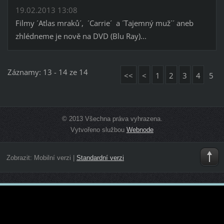
19.02.2013 13:08
Filmy ´Atlas mraků´, ´Carrie´ a ´Tajemný muž´´ aneb
zhlédneme je nově na DVD (Blu Ray)...
Záznamy: 13 - 14 ze 14
<<
<
1
2
3
4
5
© 2013 Všechna práva vyhrazena.
Vytvořeno službou
Webnode
Zobrazit:
Mobilní verzi
|
Standardní verzi