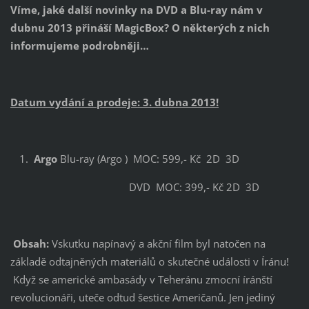
Víme, jaké další novinky na DVD a Blu-ray nám v
dubnu 2013 přináší MagicBox? O některých z nich
informujeme podrobněji…
Datum vydání a prodeje: 3. dubna 2013!
Argo
Blu-ray (Argo ) MOC: 599,- Kč 2D 3D
DVD MOC: 399,- Kč 2D 3D
Obsah:
Vskutku napínavý a akční film byl natočen na
základě odtajněných materiálů o skutečné události v Íránu!
Když se americké ambasády v Teheránu zmocní íránští
revolucionáři, uteče odtud šestice Američanů. Jen jediný