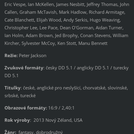
Eric Vespe, Ian McKellen, James Nesbitt, Jeffrey Thomas, John
Callen, Graham McTavish, Mark Hadlow, Richard Armitage,
Cate Blanchett, Elijah Wood, Andy Serkis, Hugo Weaving,
Christopher Lee, Lee Pace, Dean O'Gorman, Aidan Turner,
Ian Holm, Adam Brown, Jed Brophy, Conan Stevens, William
Kircher, Sylvester McCoy, Ken Stott, Manu Bennett
Režie:
Peter Jackson
Zvukové formáty
: česky DD 5.1 / anglicky DD 5.1 / turecky
DD 5.1
Titulky
: české, anglické pro neslyšící, chorvatské, slovinské,
srbské, turecké
Obrazové formáty:
16:9 / 2,40:1
Rok výroby
: 2013 Nový Zéland, USA
Žánr:
fantasy, dobrodružný