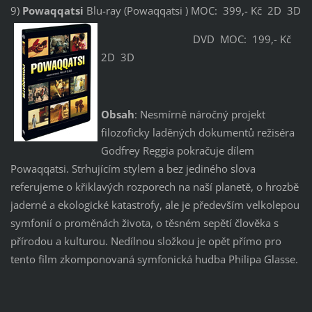
9)
Powaqqatsi
Blu-ray (Powaqqatsi ) MOC: 399,- Kč 2D 3D
DVD MOC: 199,- Kč
2D 3D
Obsah
: Nesmírně náročný projekt
filozoficky laděných dokumentů režiséra
Godfrey Reggia pokračuje dílem
Powaqqatsi. Strhujícím stylem a bez jediného slova
referujeme o křiklavých rozporech na naší planetě, o hrozbě
jaderné a ekologické katastrofy, ale je především velkolepou
symfonií o proměnách života, o těsném sepětí člověka s
přírodou a kulturou. Nedílnou složkou je opět přímo pro
tento film zkomponovaná symfonická hudba Philipa Glasse.