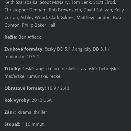
Keith Szarabajka, Scoot McNairy, Tom Lenk, Scott Elrod,
Christopher Denham, Rob Brownstein, David Sullivan, Kelly
Curran, Ashley Wood, Clark Gilmer, Matthew Landon, Bob
Gunton, Philip Baker Hall
Režie:
Ben Affleck
Zvukové formáty:
česky DD 5.1 / anglicky DD 5.1 /
maďarsky DD 5.1
Titulky:
české, anglické pro neslyšící, arabské, hebrejské,
maďarské, rumunské, řecké
Obrazové formáty
: 16:9 / 2,40:1
Rok výroby:
2012 USA
Žánr:
drama, thriller
Stopáž:
116 minut