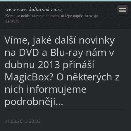
www.www-kulturaok-eu.cz
Komu se nelíbí za moje na mém, ať lépe napíše za svoje
na svém
Víme, jaké další novinky
na DVD a Blu-ray nám v
dubnu 2013 přináší
MagicBox? O některých z
nich informujeme
podrobněji…
31.03.2013 20:03