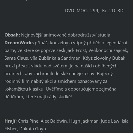
DVD MOC: 299,- Kč 2D 3D
Obsah:
Nejnovější animované dobrodružství studia
DreamWorks
přináší kouzelný a vtipný příběh o legendární
partě, ve které se poprvé sešli Jack Frost, Velikonoční zajíček,
Santa Claus, víla Zuběnka a Sandman. Když zlovolný Bubák
hrozí převzít vládu nad světem, je na našich oblíbených
hrdinech, aby zachránili dětské naděje a sny. Báječný
rodinný film nabitý akcí a smíchem označovaný za
„okamžitou klasiku. Uvěříme a doporučujeme zejména
dětičkám, které mají rády sladké!
Hrají:
Chris Pine, Alec Baldwin, Hugh Jackman, Jude Law, Isla
Fisher, Dakota Goyo