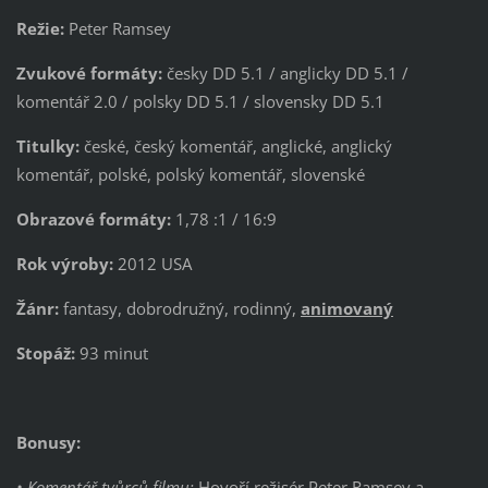
Režie:
Peter Ramsey
Zvukové formáty:
česky DD 5.1 / anglicky DD 5.1 /
komentář 2.0 / polsky DD 5.1 / slovensky DD 5.1
Titulky:
české, český komentář, anglické, anglický
komentář, polské, polský komentář, slovenské
Obrazové formáty:
1,78 :1 / 16:9
Rok výroby:
2012 USA
Žánr:
fantasy, dobrodružný, rodinný,
animovaný
Stopáž:
93 minut
Bonusy:
• Komentář tvůrců filmu:
Hovoří režisér Peter Ramsey a