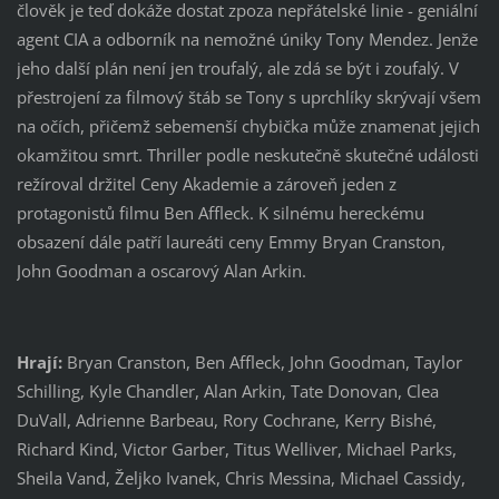
člověk je teď dokáže dostat zpoza nepřátelské linie - geniální
agent CIA a odborník na nemožné úniky Tony Mendez. Jenže
jeho další plán není jen troufalý, ale zdá se být i zoufalý. V
přestrojení za filmový štáb se Tony s uprchlíky skrývají všem
na očích, přičemž sebemenší chybička může znamenat jejich
okamžitou smrt. Thriller podle neskutečně skutečné události
režíroval držitel Ceny Akademie a zároveň jeden z
protagonistů filmu Ben Affleck. K silnému hereckému
obsazení dále patří laureáti ceny Emmy Bryan Cranston,
John Goodman a oscarový Alan Arkin.
Hrají:
Bryan Cranston, Ben Affleck, John Goodman, Taylor
Schilling, Kyle Chandler, Alan Arkin, Tate Donovan, Clea
DuVall, Adrienne Barbeau, Rory Cochrane, Kerry Bishé,
Richard Kind, Victor Garber, Titus Welliver, Michael Parks,
Sheila Vand, Željko Ivanek, Chris Messina, Michael Cassidy,