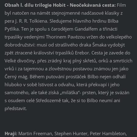
Obsah l. dílu trilogie Hobit -
Neočekávaná cesta:
Film
byl natočen na námět stejnojmenné nadčasové klasiky z
pera J. R. R. Tolkiena. Sledujeme hlavního hrdinu Bilba
Pytlíka. Ten je spolu s čarodějem Gandalfem a třinácti
trpaslíky vedenými Thorinem Pavézou vržen do velkolepého
dobrodružství: musí od strašlivého draka Šmaka vydobýt
zpět ztracené království trpaslíků Erebor. Cesta je zavede do
Velké divočiny, přes zrádný kraj plný skřetů, orků a smrtících
vrků i za tajemnou a zlověstnou postavou známou jen jako
Černý mág. Během putování prosťáček Bilbo nejen odhalí
hluboko v sobě lstivost a odvahu, která překvapí i jeho
samotného, ale také získá „miláška“- prsten, který je svázán
s osudem celé Středozemě tak, že si to Bilbo neumí ani
představit.
Hrají:
Martin Freeman, Stephen Hunter, Peter Hambleton,