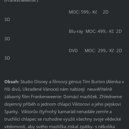
(Frankenweenie )
MOC: 599,- Kč 2D
3D
Blu-ray MOC: 499,- Kč 2D
3D
DVD MOC: 299,- Kč 2D
3D
Obsah:
Studio Disney a filmový génius Tim Burton (Alenka v
říši divů, Ukradené Vánoce) nám nabízejí neuvěřitelně
zábavný film Frankenweenie: Domácí mazlíček. Zhlédneme
dojemný příběh o jednom chlapci Viktorovi a jeho pejskovi
Sparky. Viktorův čtyřnohý kamarád nenadále zemře a
truchlící chlapec se rozhodne využít všechny svoje vědecké
vědomosti, aby svého mazlíčka získal zpátky- s několika