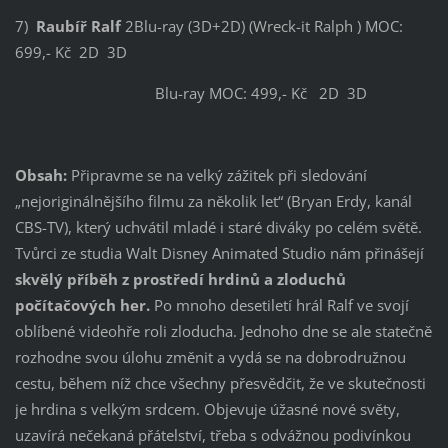
7)
Raubíř Ralf
2Blu-ray (3D+2D) (Wreck-it Ralph ) MOC:
699,- Kč 2D 3D
Blu-ray MOC: 499,- Kč 2D 3D
Obsah:
Připravme se na velký zážitek při sledování
„nejoriginálnějšího filmu za několik let“ (Bryan Erdy, kanál
CBS-TV), který uchvátil mladé i staré diváky po celém světě.
Tvůrci ze studia Walt Disney Animated Studio nám přinášejí
skvělý příběh z prostředí hrdinů a zloduchů
počítačových her.
Po mnoho desetiletí hrál Ralf ve svojí
oblíbené videohře roli zloducha. Jednoho dne se ale statečně
rozhodne svou úlohu změnit a vydá se na dobrodružnou
cestu, během níž chce všechny přesvědčit, že ve skutečnosti
je hrdina s velkým srdcem. Objevuje úžasné nové světy,
uzavírá nečekaná přátelství, třeba s odvážnou podivínkou