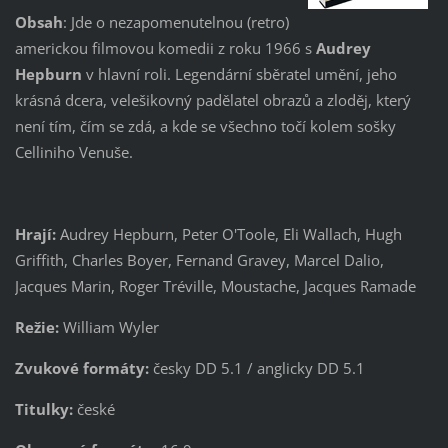
Obsah
: Jde o nezapomenutelnou (retro)
americkou filmovou komedii z roku 1966 s
Audrey
Hepburn
v hlavní roli. Legendární sběratel umění, jeho
krásná dcera, velešikovný padělatel obrazů a zloděj, který
není tím, čím se zdá, a kde se všechno točí kolem sošky
Celliniho Venuše.
Hrají:
Audrey Hepburn, Peter O'Toole, Eli Wallach, Hugh
Griffith, Charles Boyer, Fernand Gravey, Marcel Dalio,
Jacques Marin, Roger Tréville, Moustache, Jacques Ramade
Režie:
William Wyler
Zvukové formáty:
česky DD 5.1 / anglicky DD 5.1
Titulky:
české