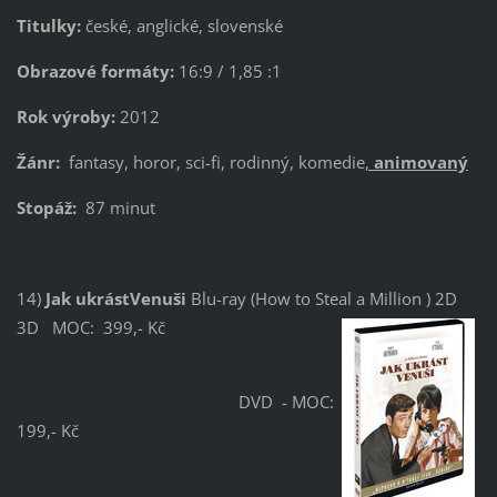
Titulky:
české, anglické, slovenské
Obrazové formáty:
16:9 / 1,85 :1
Rok výroby:
2012
Žánr:
fantasy, horor, sci-fi, rodinný, komedie
,
animovaný
Stopáž:
87 minut
14)
Jak ukrástVenuši
Blu-ray (How to Steal a Million ) 2D
3D MOC: 399,- Kč
DVD - MOC:
199,- Kč