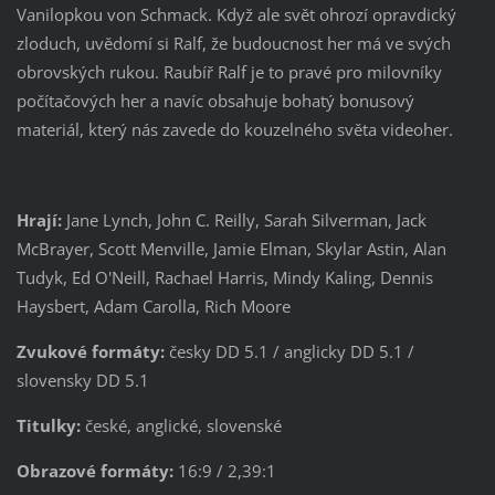
Vanilopkou von Schmack. Když ale svět ohrozí opravdický
zloduch, uvědomí si Ralf, že budoucnost her má ve svých
obrovských rukou. Raubíř Ralf je to pravé pro milovníky
počítačových her a navíc obsahuje bohatý bonusový
materiál, který nás zavede do kouzelného světa videoher.
Hrají:
Jane Lynch, John C. Reilly, Sarah Silverman, Jack
McBrayer, Scott Menville, Jamie Elman, Skylar Astin, Alan
Tudyk, Ed O'Neill, Rachael Harris, Mindy Kaling, Dennis
Haysbert, Adam Carolla, Rich Moore
Zvukové formáty:
česky DD 5.1 / anglicky DD 5.1 /
slovensky DD 5.1
Titulky:
české, anglické, slovenské
Obrazové formáty:
16:9 / 2,39:1