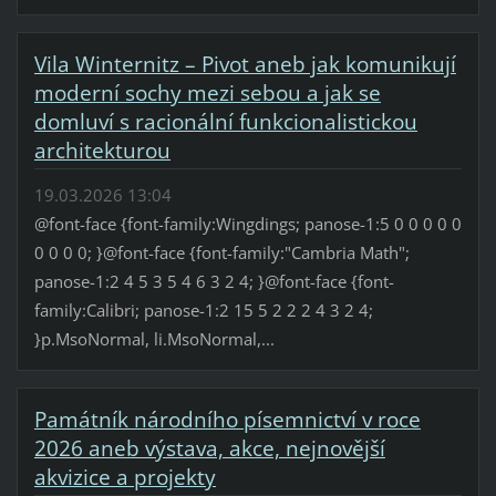
Vila Winternitz – Pivot aneb jak komunikují
moderní sochy mezi sebou a jak se
domluví s racionální funkcionalistickou
architekturou
19.03.2026 13:04
@font-face {font-family:Wingdings; panose-1:5 0 0 0 0 0
0 0 0 0; }@font-face {font-family:"Cambria Math";
panose-1:2 4 5 3 5 4 6 3 2 4; }@font-face {font-
family:Calibri; panose-1:2 15 5 2 2 2 4 3 2 4;
}p.MsoNormal, li.MsoNormal,...
Památník národního písemnictví v roce
2026 aneb výstava, akce, nejnovější
akvizice a projekty