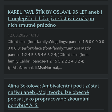
KAREL PAVLIŠTÍK BY OSLAVIL 95 LET aneb i
ti nejlepší odcházejí a zůstává v nás po
nich smutné prázdno
12.03.2026 16:18
@font-face {font-family:Wingdings; panose-1:5 0 0 0 0 0
0 0 0 0; }@font-face {font-family:"Cambria Math";
panose-1:2 4 5 3 5 4 6 3 2 4; }@font-face {font-
family:Calibri; panose-1:2 15 5 2 2 2 4 3 2 4;
}p.MsoNormal, li.MsoNormal,...
Alina Sokolova: Ambivalentní pocit zůstat
naživu aneb „Moji tvorbu lze obecně
popsat jako propracované zkoumání
pohybu.“ A. S.