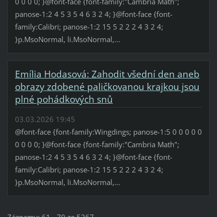
0 0 0 0; }@font-face {font-family:"Cambria Math";
panose-1:2 4 5 3 5 4 6 3 2 4; }@font-face {font-
family:Calibri; panose-1:2 15 5 2 2 2 4 3 2 4;
}p.MsoNormal, li.MsoNormal,...
Emília Hodasová: Zahodit všední den aneb
obrazy zdobené paličkovanou krajkou jsou
plné pohádkových snů
03.03.2026 19:45
@font-face {font-family:Wingdings; panose-1:5 0 0 0 0 0
0 0 0 0; }@font-face {font-family:"Cambria Math";
panose-1:2 4 5 3 5 4 6 3 2 4; }@font-face {font-
family:Calibri; panose-1:2 15 5 2 2 2 4 3 2 4;
}p.MsoNormal, li.MsoNormal,...
Záznamy: 61 - 70 ze 5267