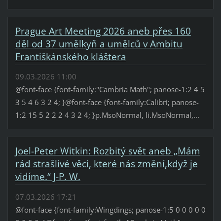
Prague Art Meeting 2026 aneb přes 160
děl od 37 umělkyň a umělců v Ambitu
Františkánského kláštera
09.03.2026 11:00
@font-face {font-family:"Cambria Math"; panose-1:2 4 5
3 5 4 6 3 2 4; }@font-face {font-family:Calibri; panose-
1:2 15 5 2 2 2 4 3 2 4; }p.MsoNormal, li.MsoNormal,...
Joel-Peter Witkin: Rozbitý svět aneb „Mám
rád strašlivé věci, které nás změní,když je
vidíme.“ J-P. W.
07.03.2026 17:21
@font-face {font-family:Wingdings; panose-1:5 0 0 0 0 0