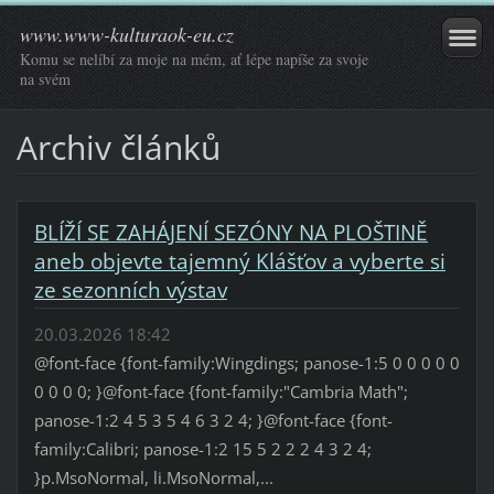
www.www-kulturaok-eu.cz
Komu se nelíbí za moje na mém, ať lépe napíše za svoje
na svém
Archiv článků
BLÍŽÍ SE ZAHÁJENÍ SEZÓNY NA PLOŠTINĚ
aneb objevte tajemný Klášťov a vyberte si
ze sezonních výstav
20.03.2026 18:42
@font-face {font-family:Wingdings; panose-1:5 0 0 0 0 0
0 0 0 0; }@font-face {font-family:"Cambria Math";
panose-1:2 4 5 3 5 4 6 3 2 4; }@font-face {font-
family:Calibri; panose-1:2 15 5 2 2 2 4 3 2 4;
}p.MsoNormal, li.MsoNormal,...