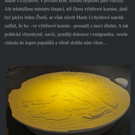
Marie Uchytilové, v prvním kole, komisí neprošel jako vítězný.
Ale tehdejšímu ministru financí, též členu výběrové komise, jímž
byl jakýsi Julius Ďuriš, se však návrh Marie Uchytilové natolik
zalíbil, že ho - ve výběrové komisi - prosadil z moci úřední. A tak
politická vězenkyně, navíc, později dokonce i emigrantka, vesele
cinkala do kapes papalášů a věrně složila nám všem…