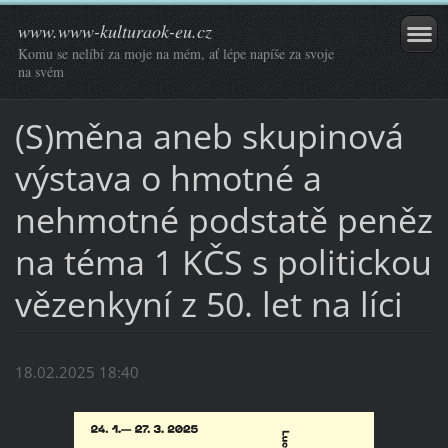
www.www-kulturaok-eu.cz
Komu se nelíbí za moje na mém, ať lépe napíše za svoje
na svém
(S)měna aneb skupinová
výstava o hmotné a
nehmotné podstatě peněz
na téma 1 KČS s politickou
vězenkyní z 50. let na líci
18.02.2025 18:40