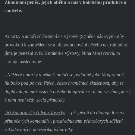
Zkoumání peněz, jejich oběhu a nás v koloběhu produkce a
spotřeby
Autorky a autoři zúčastnění na výstavě (S)měna nás svými díly
provokují k zamýšlení se a přehodnocování něčeho tak rutinního,
jímž je peněžní svět. Kurátorka výstavy, Nina Moravcová, to
shrnuje následovně:
„Některé autorky a někteří autoři se podobně jako Magrot noří
hluboko pod povrch žitých, často hraničních zkušeností, aby se
doptávali po možnostech našeho fungování v rácmi systému, který
k nám není vždy zcela přátelský.
Jiří Zahoranský či Ivan Vosecký
... přispívají do dialogu formou
přímočarých komentářů, prostřednictvím přímočarých sdělení
zakódovaných do všeříkající zkratky.