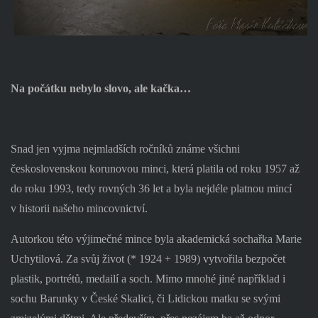
Na počátku nebylo slovo, ale kačka…
Snad jen vyjma nejmladších ročníků známe všichni
československou korunovou minci, která platila od roku 1957 až
do roku 1993, tedy rovných 36 let a byla nejdéle platnou mincí
v historii našeho mincovnictví.
Autorkou této výjimečné mince byla akademická sochařka Marie
Uchytilová. Za svůj život (* 1924 + 1989) vytvořila bezpočet
plastik, portrétů, medailí a soch. Mimo mnohé jiné například i
sochu Barunky v České Skalici, či Lidickou matku se svými