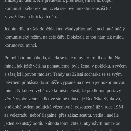
zmizelými dětmi. Ale především, přes nezájem ba až odpor
komunistického režimu, zcela světově unikátní sousoší 82
zavražděných lidických dětí.
Jedním dílem však doběhla i ten všudypřítomný a nechutně bdělý
komunistický režim, na celé čáře. Dokázala to tou nám tak milou
korunovou mincí.
Pomohla tomu náhoda, ale dá se také mluvit o ironii osudu. Na
minci, jak ještě většina pamatujeme, byla žena, v pokleku, s rýčem
a sázející lipovou ratolest. Tehdy asi 32letá sochařka se se svým
návrhem přihlásila do soutěže vypsané na novou jednokorunovou
minci. Nikdo ve výběrové komisi netušil, že předlohou postavy
věrně vyobrazené na lícové straně mince, je Bedřiška Synková,
v té době ovšem politická vězenkyně, odsouzená již v roce 1954
za velezradu, neboť ilegálně, přes zákaz scautu, vedla i nadále
jeden skautský oddíl. Náhoda tomu chtěla, aby návrh mince od