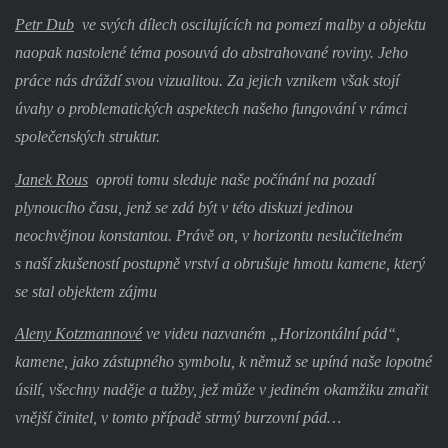
Petr Dub
ve svých dílech oscilujících na pomezí malby a objektu
naopak nastolené téma posouvá do abstrahované roviny. Jeho
práce nás dráždí svou vizualitou. Za jejich vznikem však stojí
úvahy o problematických aspektech našeho fungování v rámci
společenských struktur.
Janek Rous
oproti tomu sleduje naše počínání na pozadí
plynoucího času, jenž se zdá být v této diskuzi jedinou
neochvějnou konstantou. Právě on, v horizontu neslučitelném
s naší zkušeností postupně vrství a obrušuje hmotu kamene, který
se stal objektem zájmu
Aleny Kotzmannové
ve videu nazvaném „Horizontální pád“,
kamene, jako zástupného symbolu, k němuž se upíná naše lopotné
úsilí, všechny naděje a tužby, jež může v jediném okamžiku zmařit
vnější činitel, v tomto případě strmý burzovní pád…