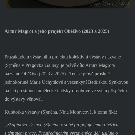
Artur Magrot a jeho projekt Oběživo (2023 a 2025)
Prazákladem výstavního projektu kolektivní výstavy nazvané
(S)měna v Pragovka Gallery, je právě dílo Artura Magrota
nazvané Oběživo (2023 a 2025).
Ten se právě proslulé
jednokoruně Marie Uchytilové s vezenkyní Bedřiškou Synkovou
na líci po stránce umělecké i lidsky obsahové ve svém příspěvku
do výstavy věnoval.
Kurátorka výstavy (S)měna, Nina Moravcová, k tomu říká:
„Skupinová výstava (S)měna v sobě propojuje téma oběživa
s tématem práce. Prostřednictvím vystavených děl, usiluje o