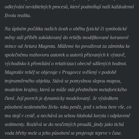
odkrývání neviditelných procesů, které podmiňují naši každodenní
životu realitu.
Na úplném počátku našich úvah o oběhu fyzické či symbolické
měny stál příběh zakódovaný do reliéfu modifikované korunové
mince od Artura Magrota. Můžeme ho považovat za záminku ke
společnému rozhovoru autorek a autorů přizvaných k výstavě,
východisko k přemítání o relativizaci obecně sdílených hodnot.
Magrotův reliéf se objevuje v Pragovce svěšený v podobě
trojrozměrného objektu. Stává se pomyslnou slepou mapou,
modelem krajiny, která se může stát předmětem metaforického
čtení. Její povrch je dynamicky modelovaný. Je výsledkem
působení nezkrotného živlu- toku peněz, jenž s sebou bere vše, co
mu stojí v cestě, a nechává za sebou hluboká koryta i odplavené
sedimenty. Rozlévá se do nesčetných proudů, jindy jako tichá
voda břehy mele a jeho působení se projevuje teprve v čase.