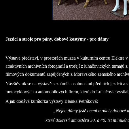
Jezdci a stroje pro pány, dobové kostýmy - pro dámy
Výstava představí, v prostorách muzea v kulturním centru Elektra v
atraktivních archivních fotografií a trofejí z luhačovických turnajů 
filmových dokumentů zapůjčených z Moravského zemského archív
Návštěvník se na výstavě seznámí s osobnostmi předních jezdců a s
motocyklových a automobilových firem, které do Luhačovic vysílal
A jak dodává kurátorka výstavy Blanka Petráková:
„Nejen dámy jistě ocení modely dobové 
které dokreslí atmosféru 30. a 40. let minulého