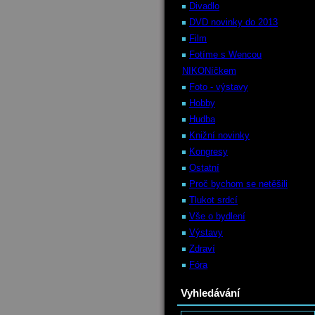
Divadlo
DVD novinky do 2013
Film
Fotíme s Wencou
NIKONíčkem
Foto - výstavy
Hobby
Hudba
Knižní novinky
Kongresy
Ostatní
Proč bychom se netěšili
Tlukot srdcí
Vše o bydlení
Výstavy
Zdraví
Fóra
Vyhledávání