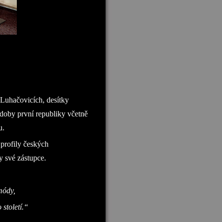
 Luhačovicích, desítky
z doby první republiky včetně
u.
 profily českých
y své zástupce.
módy,
 století.“