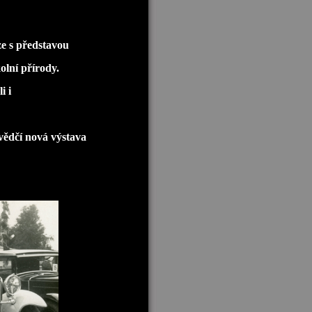
e s představou
olní přírody.
i i
vědčí nová výstava