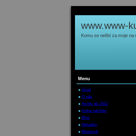
www.www-kul
Komu se nelíbí za moje na
Menu
Úvod
O nás
Archiv do 2012
Kniha návštěv
Blog
Aktuality
Bleskově