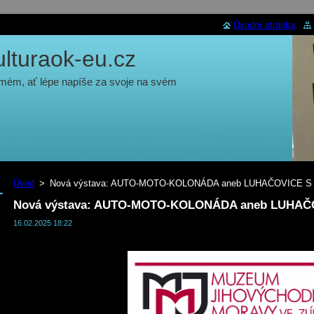
Úvodní stránka
turaok-eu.cz
 mém, ať lépe napíše za svoje na svém
Úvod
>
Nová výstava: AUTO-MOTO-KOLONÁDA aneb LUHAČOVICE S
Nová výstava: AUTO-MOTO-KOLONÁDA aneb LUHAČ
16.02.2025 18:22