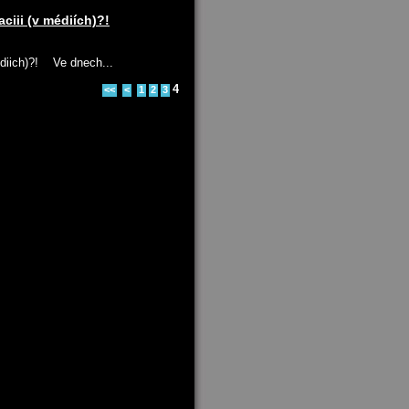
ciii (v médiích)?!
diich)?! Ve dnech...
4
<<
<
1
2
3