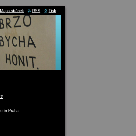
Mapa stránek
RSS
Tisk
í?
ofín Praha...