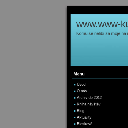
www.www-kul
Komu se nelíbí za moje na
Menu
Úvod
O nás
Archiv do 2012
Kniha návštěv
Blog
Aktuality
Bleskově