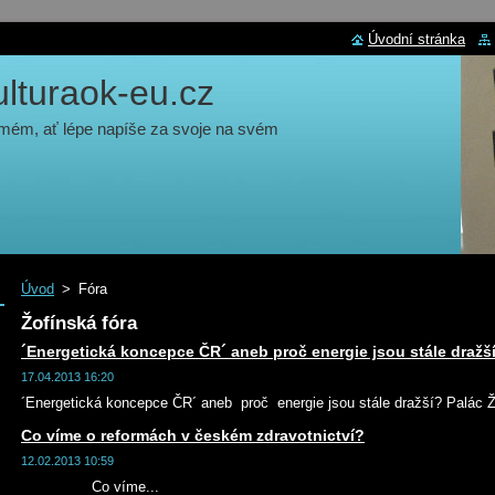
Úvodní stránka
turaok-eu.cz
 mém, ať lépe napíše za svoje na svém
Úvod
>
Fóra
Žofínská fóra
´Energetická koncepce ČR´ aneb proč energie jsou stále dražš
17.04.2013 16:20
´Energetická koncepce ČR´ aneb proč energie jsou stále dražší? Palác Ž
Co víme o reformách v českém zdravotnictví?
12.02.2013 10:59
Co víme...