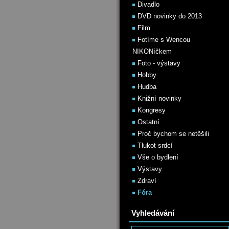
Divadlo
DVD novinky do 2013
Film
Fotíme s Wencou
NIKONíčkem
Foto - výstavy
Hobby
Hudba
Knižní novinky
Kongresy
Ostatní
Proč bychom se netěšili
Tlukot srdcí
Vše o bydlení
Výstavy
Zdraví
Fóra
Vyhledávání