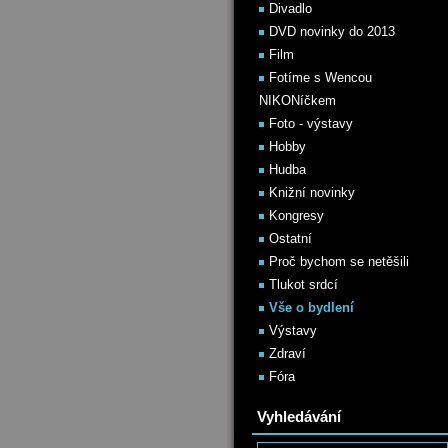
Divadlo
DVD novinky do 2013
Film
Fotíme s Wencou
NIKONíčkem
Foto - výstavy
Hobby
Hudba
Knižní novinky
Kongresy
Ostatní
Proč bychom se netěšili
Tlukot srdcí
Vše o bydlení
Výstavy
Zdraví
Fóra
Vyhledávání