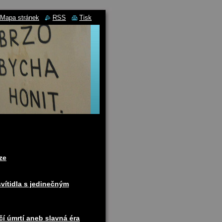
Mapa stránek
RSS
Tisk
ze
svítidla s jedinečným
í úmrtí aneb slavná éra