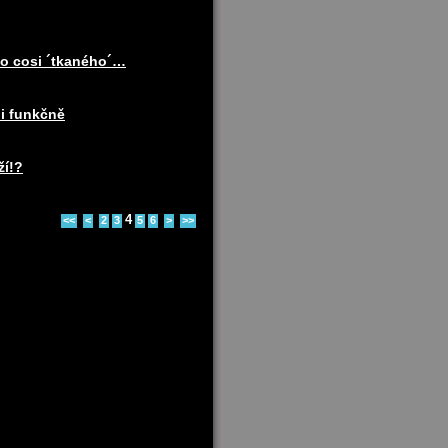
do cosi ´tkaného´…
i funkčně
ží!?
4
<<
<
2
3
5
6
>
>>