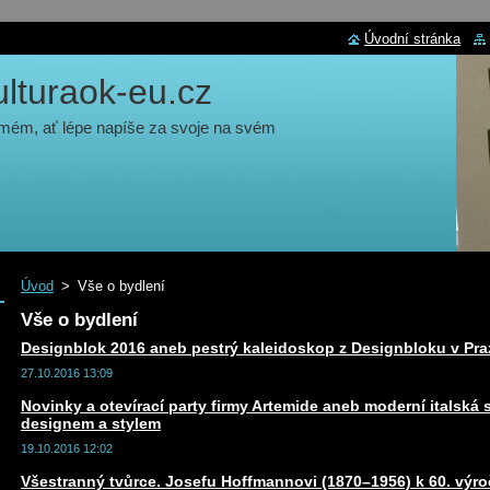
Úvodní stránka
turaok-eu.cz
 mém, ať lépe napíše za svoje na svém
Úvod
>
Vše o bydlení
Vše o bydlení
Designblok 2016 aneb pestrý kaleidoskop z Designbloku v Pra
27.10.2016 13:09
Novinky a otevírací party firmy Artemide aneb moderní italská 
designem a stylem
19.10.2016 12:02
Všestranný tvůrce. Josefu Hoffmannovi (1870–1956) k 60. výroč