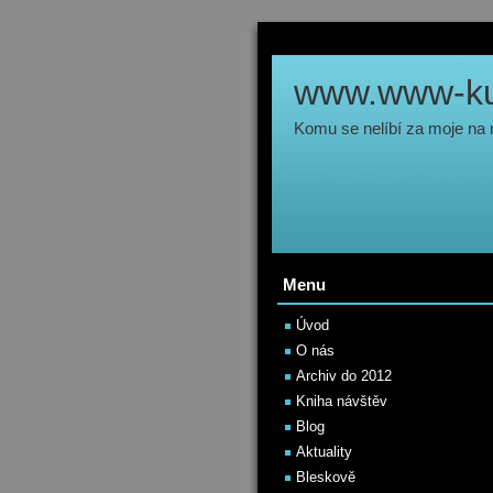
www.www-kul
Komu se nelíbí za moje na
Menu
Úvod
O nás
Archiv do 2012
Kniha návštěv
Blog
Aktuality
Bleskově