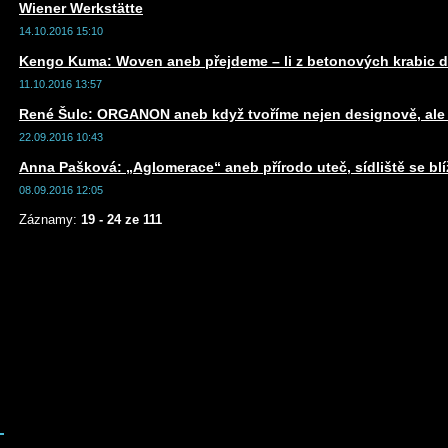
Wiener Werkstätte
14.10.2016 15:10
Kengo Kuma: Woven aneb přejdeme – li z betonových krabic 
11.10.2016 13:57
René Šulc: ORGANON aneb když tvoříme nejen designově, ale 
22.09.2016 10:43
Anna Pašková: „Aglomerace“ aneb přírodo uteč, sídliště se blí
08.09.2016 12:05
Záznamy:
19 - 24 ze 111