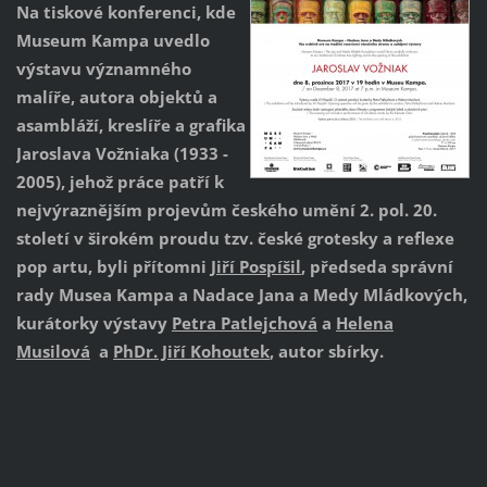
Na tiskové konferenci, kde
Museum Kampa uvedlo
výstavu významného
malíře, autora objektů a
asambláží, kreslíře a grafika
Jaroslava Vožniaka (1933 -
2005), jehož práce patří k
nejvýraznějším projevům českého umění 2. pol. 20.
století v širokém proudu tzv. české grotesky a reflexe
pop artu, byli přítomni
Jiří Pospíšil
, předseda správní
rady Musea Kampa a Nadace Jana a Medy Mládkových,
kurátorky výstavy
Petra Patlejchová
a
Helena
Musilová
a
PhDr. Jiří Kohoutek
, autor sbírky.