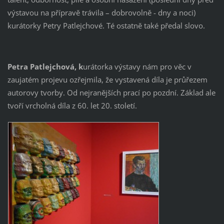
výstavou na přípravě trávila – dobrovolně - dny a noci)
kurátorky Petry Patlejchové. Té ostatně také předal slovo.
Petra Patlejchová, k
urátorka výstavy nám pro věc v
zaujatém projevu ozřejmila, že vystavená díla je průřezem
autorovy tvorby. Od nejranějších prací po pozdní. Základ ale
tvoří vrcholná díla z 60. let 20. století.