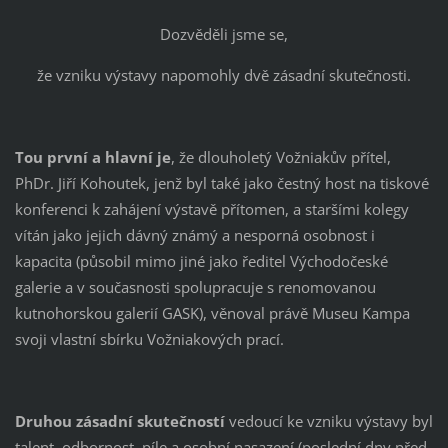
Dozvěděli jsme se,
že vzniku výstavy napomohly dvě zásadní skutečnosti.
Tou první a hlavní je
, že dlouholetý Vožniakův přítel,
PhDr. Jiří Kohoutek, jenž byl také jako čestný host na tiskové
konferenci k zahájení výstavě přítomen, a staršími kolegy
vítán jako jejich dávný známý a nesporná osobnost i
kapacita (působil mimo jiné jako ředitel Východočeské
galerie a v současnosti spolupracuje s renomovanou
kutnohorskou galerií GASK), věnoval právě Museu Kampa
svoji vlastní sbírku Vožniakových prací.
Druhou zásadní skutečností
vedoucí ke vzniku výstavy byl
talent, odbornost, píle a osobní nasazení (poslední dny před