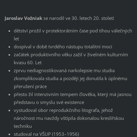
Jaroslav Vožniak
se narodil ve 30. letech 20. století
dětství prožil v protektorátním čase pod tíhou válečných
let
dospíval v době tvrdého nástupu totalitní moci
začátek produktivního věku zažil v živelném kulturním
kvasu 60. Let
zprvu nediagnostikovaná narkolepsie mu studia
zkomplikovala studia a později jej donutila k úplnému
přerušení práce
přesto žil intenzivním tempem člověka, který má jasnou
představu o smyslu své existence
vystudoval obor reprodukčního litografa, jehož
náročnost mu navždy vštípila dokonalou kreslířskou
techniku
studoval na VŠUP (1953–1956)