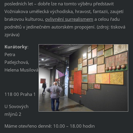
posledních let – dobře lze na tomto výběru představit
Vožniakova umělecká východiska, hravost, fantazii, zaujetí
brakovou kulturou,
ovlivnění surrealismem
a celou řadu
podnětů v jedinečném autorském propojení. (zdroj: tisková
zpráva)
Kurátorky
:
Petra
Patlejchová,
Helena Musilová
118 00 Praha 1
U Sovových
mlýnů 2
Máme otevřeno denně: 10.00 – 18.00 hodin