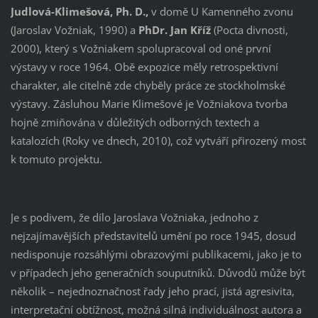
Judlová-Klimešová, Ph. D.,
v domě U Kamenného zvonu
(Jaroslav Vožniak, 1990) a
PhDr. Jan Kříž
(Pocta divnosti,
2000), který s Vožniakem spolupracoval od oné první
výstavy v roce 1964. Obě expozice měly retrospektivní
charakter, ale citelně zde chyběly práce ze stockholmské
výstavy. Zásluhou Marie Klimešové je Vožniakova tvorba
hojně zmiňována v důležitých odborných textech a
katalozích (Roky ve dnech, 2010), což vytváří přirozený most
k tomuto projektu.
Je s podivem, že dílo Jaroslava Vožniaka, jednoho z
nejzajímavějších představitelů umění po roce 1945, dosud
nedisponuje rozsáhlými obrazovými publikacemi, jako je to
v případech jeho generačních souputníků. Důvodů může být
několik – nejednoznačnost řady jeho prací, jistá agresivita,
interpretační obtížnost, možná silná individuálnost autora a