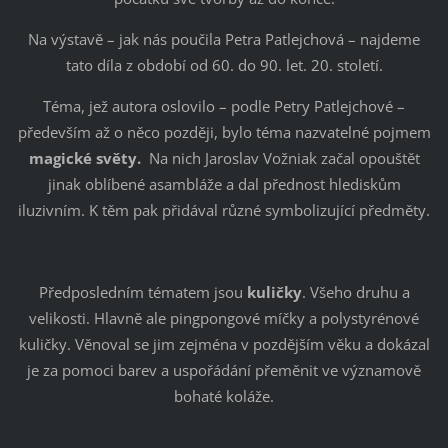
Na výstavě – jak nás poučila Petra Patlejchová – najdeme
tato díla z období od 60. do 90. let. 20. století.
Téma, jež autora oslovilo – podle Petry Patlejchové –
především až o něco později, bylo téma nazvatelné pojmem
magické světy.
Na nich Jaroslav Vožniak začal opouštět
jinak oblíbené asambláže a dal přednost hlediskům
iluzivním. K těm pak přidával různé symbolizující předměty.
Předposledním tématem jsou
kuličky
. Všeho druhu a
velikosti. Hlavně ale pingpongové míčky a polystyrénové
kuličky. Věnoval se jim zejména v pozdějším věku a dokázal
je za pomoci barev a uspořádání přeměnit ve významově
bohaté koláže.