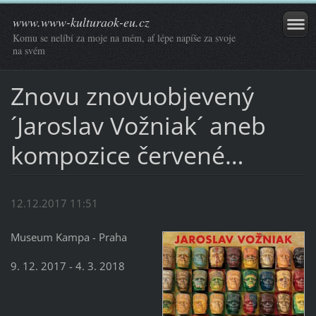
www.www-kulturaok-eu.cz
Komu se nelíbí za moje na mém, ať lépe napíše za svoje
na svém
Znovu znovuobjevený
´Jaroslav Vožniak´ aneb
kompozice červené…
12.12.2017 11:51
Museum Kampa - Praha
9. 12. 2017 - 4. 3. 2018