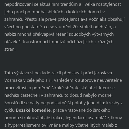
nepodřizování se aktuálním trendům a i velká rozptýlenost
jeho prací po mnoha sbírkách a kolekcích doma i v
zahraničí. Přesto ale právě práce Jaroslava Vožniaka obsahují
všechno podstatné, co se v umění 20. století odehrálo, a
nabízí mnohá překvapivá řešení soudobých výtvarných
otázek či transformaci impulzů přicházejících z různých
stran.
Tato výstava si neklade za cíl představit práci Jaroslava
Vožniaka v celé jeho šíři. Vzhledem k autorově neuvěřitelné
pracovitosti a poměrně široké sběratelské obci, která se
nachází částečně i v zahraničí, to dosud nebylo možné.
Soustředí se na ty nejpodstatnější polohy jeho díla: kresby z
cyklu
Božské komedie
, práce vřazované do širokého
proudu strukturální abstrakce, legendární asambláže, ikony
a hyperrealismem ovlivněné malby včetně litých maleb z