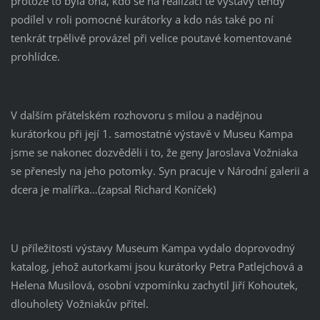
protože to byla ona, kdo se na realizaci té výstavy tehdy
podílel v roli pomocné kurátorky a kdo nás také po ní
tenkrát trpělivě provázel při velice poutavé komentované
prohlídce.
V dalším přátelském rozhovoru s milou a nadějnou
kurátorkou při její 1. samostatné výstavě v Museu Kampa
jsme se nakonec dozvěděli i to, že geny Jaroslava Vožniaka
se přenesly na jeho potomky. Syn pracuje v Národní galerii a
dcera je malířka…(zapsal Richard Koníček)
U příležitosti výstavy Museum Kampa vydalo doprovodný
katalog, jehož autorkami jsou kurátorky Petra Patlejchová a
Helena Musilová, osobní vzpomínku zachytil Jiří Kohoutek,
dlouholetý Vožniakův přítel.