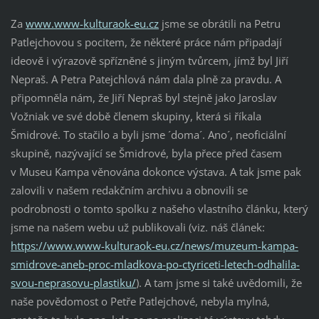
Za
www.www-kulturaok-eu.cz
jsme se obrátili na Petru
Patlejchovou s pocitem, že některé práce nám připadají
ideově i výrazově spřízněné s jiným tvůrcem, jímž byl Jiří
Nepraš. A Petra Patejchlová nám dala plně za pravdu. A
připomněla nám, že Jiří Nepraš byl stejně jako Jaroslav
Vožniak ve své době členem skupiny, která si říkala
Šmidrové. To stačilo a byli jsme ´doma´. Ano´, neoficiální
skupině, nazývající se Šmidrové, byla přece před časem
v Museu Kampa věnována dokonce výstava. A tak jsme pak
zalovili v našem redakčním archivu a obnovili se
podrobnosti o tomto spolku z našeho vlastního článku, který
jsme na našem webu už publikovali (viz. náš článek:
https://www.www-kulturaok-eu.cz/news/muzeum-kampa-
smidrove-aneb-proc-mladkova-po-ctyriceti-letech-odhalila-
svou-neprasovu-plastiku/
). A tam jsme si také uvědomili, že
naše povědomost o Petře Patlejchové, nebyla mylná,