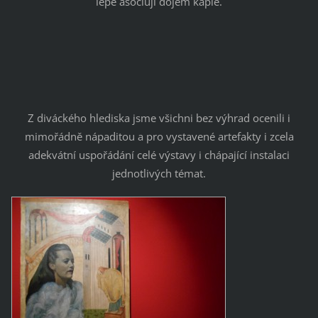
lépe asociují dojem kaple.
Z diváckého hlediska jsme všichni bez výhrad ocenili i
mimořádně nápaditou a pro vystavené artefakty i zcela
adekvátní uspořádání celé výstavy i chápající instalaci
jednotlivých témat.