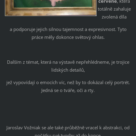
červeně
, která
totálně zahaluje
zvolená díla
a podporuje jejich silnou tajemnost a expresivnost. Tyto
práce měly dokonce světový ohlas.
Dalším z témat, která na výstavě nepřehlédneme, je trojice
lidských detailů,
jež vypovídají o emocích víc, než by to dokázal celý portrét.
Jedná se o tváře, oči a rty.
Jaroslav Vožniak se ale také průběžně vracel k abstrakci, od
počátku své tvorby až do konce.