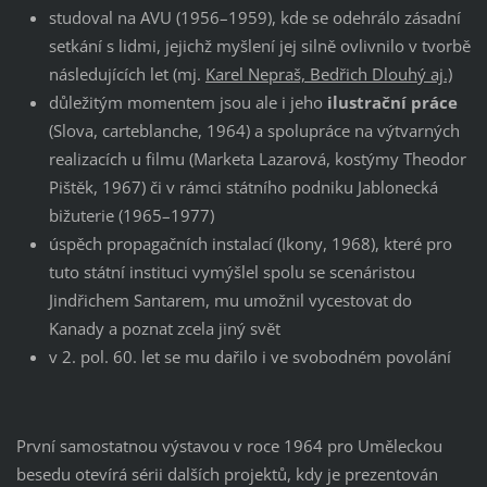
studoval na AVU (1956–1959), kde se odehrálo zásadní
setkání s lidmi, jejichž myšlení jej silně ovlivnilo v tvorbě
následujících let (mj.
Karel Nepraš, Bedřich Dlouhý aj.)
důležitým momentem jsou ale i jeho
ilustrační práce
(Slova, carteblanche, 1964) a spolupráce na výtvarných
realizacích u filmu (Marketa Lazarová, kostýmy Theodor
Pištěk, 1967) či v rámci státního podniku Jablonecká
bižuterie (1965–1977)
úspěch propagačních instalací (Ikony, 1968), které pro
tuto státní instituci vymýšlel spolu se scenáristou
Jindřichem Santarem, mu umožnil vycestovat do
Kanady a poznat zcela jiný svět
v 2. pol. 60. let se mu dařilo i ve svobodném povolání
První samostatnou výstavou v roce 1964 pro Uměleckou
besedu otevírá sérii dalších projektů, kdy je prezentován