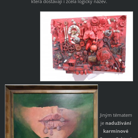
která dostávají i zcela logický název.
Jiným tématem
je
nadužívání
karmínové