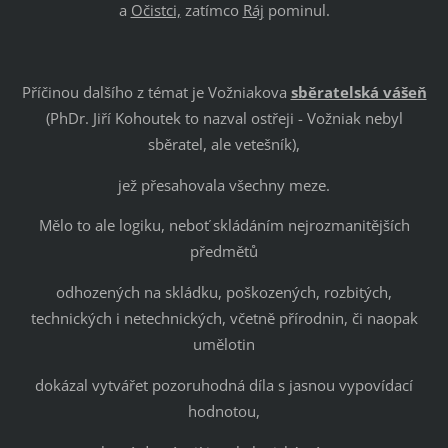
a
Očistci,
zatímco
Ráj
pominul.
Příčinou dalšího z témat je Vožniakova
sběratelská vášeň
(PhDr. Jiří Kohoutek to nazval ostřeji - Vožniak nebyl
sběratel, ale vetešník),
jež přesahovala všechny meze.
Mělo to ale logiku, neboť skládáním nejrozmanitějších
předmětů
odhozených na skládku, poškozených, rozbitých,
technických i netechnických, včetně přírodnin, či naopak
umělotin
dokázal vytvářet pozoruhodná díla s jasnou vypovídací
hodnotou,