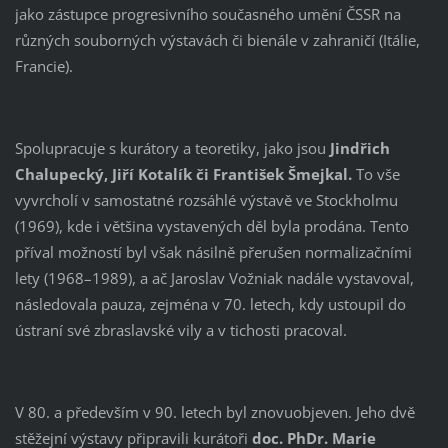
jako zástupce progresivního současného umění ČSSR na
různých souborných výstavách či bienále v zahraničí (Itálie,
Francie).
Spolupracuje s kurátory a teoretiky, jako jsou
Jindřich
Chalupecký, Jiří Kotalík či František Šmejkal.
To vše
vyvrcholí v samostatné rozsáhlé výstavě ve Stockholmu
(1969), kde i většina vystavených děl byla prodána. Tento
příval možností byl však násilně přerušen normalizačními
lety (1968–1989), a ač Jaroslav Vožniak nadále vystavoval,
následovala pauza, zejména v 70. letech, kdy ustoupil do
ústraní své zbraslavské vily a v tichosti pracoval.
V 80. a především v 90. letech byl znovuobjeven. Jeho dvě
stěžejní výstavy připravili kurátoři
doc. PhDr. Marie