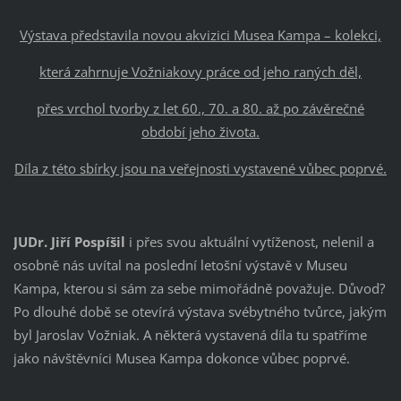
Výstava představila novou akvizici Musea Kampa – kolekci,
která zahrnuje Vožniakovy práce od jeho raných děl,
přes vrchol tvorby z let 60., 70. a 80. až po závěrečné
období jeho života.
Díla z této sbírky jsou na veřejnosti vystavené vůbec poprvé.
JUDr. Jiří Pospíšil
i přes svou aktuální vytíženost, nelenil a
osobně nás uvítal na poslední letošní výstavě v Museu
Kampa, kterou si sám za sebe mimořádně považuje. Důvod?
Po dlouhé době se otevírá výstava svébytného tvůrce, jakým
byl Jaroslav Vožniak. A některá vystavená díla tu spatříme
jako návštěvníci Musea Kampa dokonce vůbec poprvé.