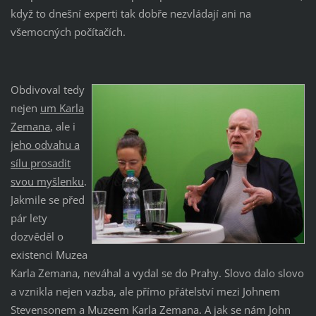
když to dnešní experti tak dobře nezvládají ani na
všemocných počítačích.
Obdivoval tedy
nejen
um Karla
Zemana
, ale i
jeho odvahu a
sílu prosadit
svou myšlenku
.
Jakmile se před
pár lety
dozvěděl o
existenci Muzea
Karla Zemana, neváhal a vydal se do Prahy. Slovo dalo slovo
a vznikla nejen vazba, ale přímo přátelství mezi Johnem
Stevensonem a Muzeem Karla Zemana. A jak se nám John