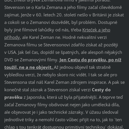
Stevenson se o Karla Zemana a jeho filmy začal cílevědomě
zajímat. Jenže v 60. letech 20. století nešlo v Británii je získat
a cokoli se o Zemanovi dozvědět, byl problém. Dostupné
byly jiné filmové lahůdky od nás, třeba
Krteček a jeho
příhody
, ale Karel Zeman ne. Hodně nekvalitní verzi
Zemanova filmu se Stevensonovi zdařilo získat až později
v USA. Jak šel čas, dopídil se špatných, ale alespoň nějakých
DVD se Zemanovými filmy.
Jen Cestu do pravěku, po níž
toužil, ne a ne objevit.
Až jednou objevil tak strašně
vybledlou verzi, že nebylo skoro nic vidět. I tak se ale pro
Stevensona stal náš Karel Zeman zdrojem inspirace. A pak se
konečně stal zázrak a Stevenson získal verzi
Cesty do
pravěku
z Japonska, která už byla přijatelnější. A teprve teď
začal Zemanovy filmy obdivovat nejen jako umělecká díla,
ale objevovat je i jako technické zázraky. V úžasu sledoval
jednotlivé triky a nemohl často vůbec přijít na to, jak to ´ten
chlap s tou tenkrát dostupnou primitivní technikou´ dokázal,