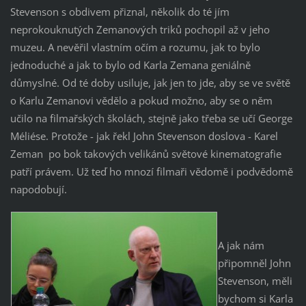
Stevenson s obdivem přiznal, několik do té jím
neprokouknutých Zemanových triků pochopil až v jeho
muzeu. A nevěřil vlastním očím a rozumu, jak to bylo
jednoduché a jak to bylo od Karla Zemana geniálně
důmyslné. Od té doby usiluje, jak jen to jde, aby se ve světě
o Karlu Zemanovi vědělo a pokud možno, aby se o něm
učilo na filmařských školách, stejně jako třeba se učí George
Méliése. Protože - jak řekl John Stevenson doslova - Karel
Zeman po bok takových velikánů světové kinematografie
patří právem. Už teď ho mnozí filmaři vědomě i podvědomě
napodobují.
A jak nám
připomněl John
Stevenson, měli
bychom si Karla