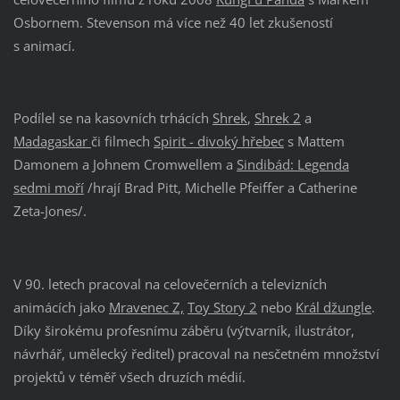
Osbornem. Stevenson má více než 40 let zkušeností
s animací.
Podílel se na kasovních trhácích
Shrek
,
Shrek 2
a
Madagaskar
či filmech
Spirit - divoký hřebec
s Mattem
Damonem a Johnem Cromwellem a
Sindibád: Legenda
sedmi moří
/hrají Brad Pitt, Michelle Pfeiffer a Catherine
Zeta-Jones/.
V 90. letech pracoval na celovečerních a televizních
animácích jako
Mravenec Z,
Toy Story 2
nebo
Král džungle
.
Díky širokému profesnímu záběru (výtvarník, ilustrátor,
návrhář, umělecký ředitel) pracoval na nesčetném množství
projektů v téměř všech druzích médií.