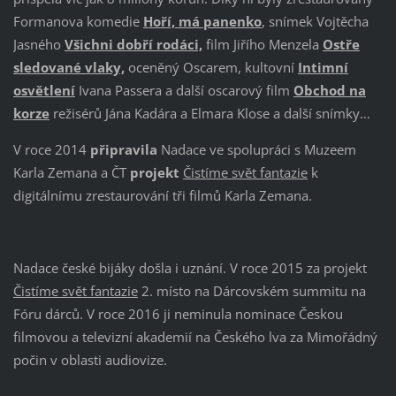
Formanova komedie
Hoří, má panenko
, snímek Vojtěcha
Jasného
Všichni dobří rodáci,
film Jiřího Menzela
Ostře
sledované vlaky,
oceněný Oscarem, kultovní
Intimní
osvětlení
Ivana Passera a další oscarový film
Obchod na
korze
režisérů Jána Kadára a Elmara Klose a další snímky…
V roce 2014
připravila
Nadace ve spolupráci s Muzeem
Karla Zemana a ČT
projekt
Čistíme svět fantazie
k
digitálnímu zrestaurování tři filmů Karla Zemana.
Nadace české bijáky došla i uznání. V roce 2015 za projekt
Čistíme svět fantazie
2. místo na Dárcovském summitu na
Fóru dárců. V roce 2016 ji neminula nominace Českou
filmovou a televizní akademií na Českého lva za Mimořádný
počin v oblasti audiovize.