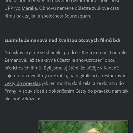
pod osobním vedením hlavního restaurátora společnosti
UPP
Ivo Maráka.
Obnovu neméně důležité zvukové části
filmu pak zajistila společnost Soundsquare.
Ludmila Zemanová nad kvalitou otcových filmů bdí
Na tiskovce jsme se sháněli i po dceři Karla Zeman, Ludmile
Zemanové, jež se aktivně účastnila znovuzrození obou
předchozích filmů. Byli jsme ujištěni, že ač žije v Kanadě,
zájem o otcovy filmy neztratila, na digitalizaci a restaurování
Cesty do pravěku
, jak jen mohla, dohlížela, a že dorazí i do
Prahy. V souvislosti s dokončením
Cesty do pravěku
nám tak
alespoň vzkázala: