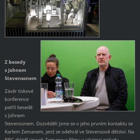
Z besedy
s Johnem
Stevensonem
Závěr tiskové
konference
patřil besedě
s Johnem
Stevensonem. Dozvěděli jsme se o jeho prvním kontaktu se
Karlem Zemanem, jenž se odehrál ve Stevensově dětství. Na
BBC zhlédl úryvek Zemanova filmu v jakémsi pořadu.