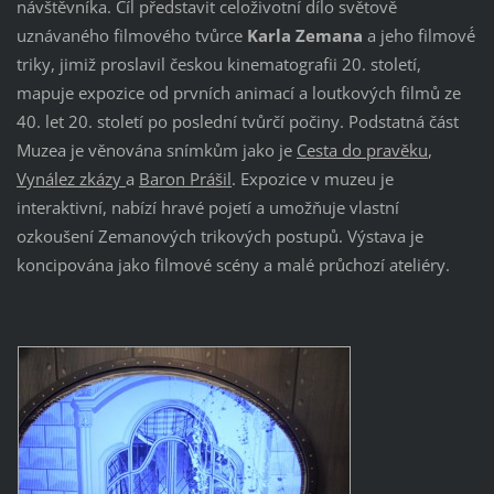
návštěvníka. Cíl představit celoživotní dílo světově
uznávaného filmového tvůrce
Karla Zemana
a jeho filmové́
triky, jimiž proslavil českou kinematografii 20. století,
mapuje expozice od prvních animací a loutkových filmů ze
40. let 20. století po poslední tvůrčí počiny. Podstatná část
Muzea je věnována snímkům jako je
Cesta do pravěku
,
Vynález zkázy
a
Baron Prášil
. Expozice v muzeu je
interaktivní, nabízí hravé pojetí a umožňuje vlastní
ozkoušení Zemanových trikových postupů. Výstava je
koncipována jako filmové scény a malé průchozí ateliéry.