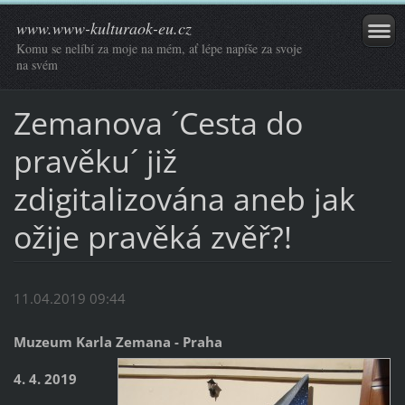
www.www-kulturaok-eu.cz
Komu se nelíbí za moje na mém, ať lépe napíše za svoje
na svém
Zemanova ´Cesta do
pravěku´ již
zdigitalizována aneb jak
ožije pravěká zvěř?!
11.04.2019 09:44
Muzeum Karla Zemana - Praha
4. 4. 2019