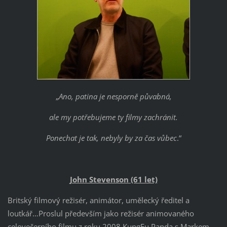
„
Ano, patina je nesporně půvabná,
ale my potřebujeme ty filmy zachránit.
Ponechat je tak, nebyly by za čas vůbec
.“
John Stevenson (61 let)
Britský filmový režisér, animátor, umělecký ředitel a
loutkář…Proslul především jako režisér animovaného
celovečerního filmu z roku 2008
KungFu Panda
s Markem