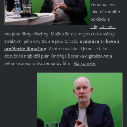
Zemana cenit
jako národního
pokladu a
zdigitalizovat
mu jeho filmy
všechny
. Možná že sice nejsou tak divácky
atraktivní jako ony tři, ale jsou to vždy
učebnice trikové a
umělecké filmařiny
. V toto souvislosti jsme se také
dozvěděli nejbližší plán Ondřeje Beránka digitalizovat a
rekonstruovat další Zemanův film -
Na kometě.