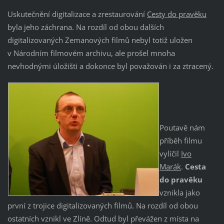
Uskutečnění digitalizace a zrestaurování
Cesty do pravěku
byla jeho záchrana. Na rozdíl od obou dalších
digitalizovaných Zemanových filmů nebyl totiž uložen
v Národním filmovém archivu, ale prošel mnoha
nevhodnými úložišti a dokonce byl považován i za ztracený.
Poutavě nám
příběh filmu
vylíčil
Ivo
Marák
.
Cesta
do pravěku
vznikla jako
první z trojice digitalizovaných filmů. Na rozdíl od obou
ostatních vznikl ve Zlíně. Odtud byl převážen z místa na