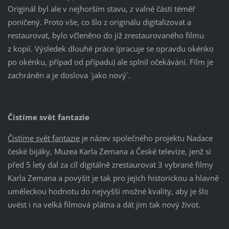
Originál byl ale v nejhorším stavu, z valné části téměř
poničený. Proto vše, co šlo z originálu digitalizovat a
restaurovat, bylo včleněno do již zrestaurovaného filmu
z kopií. Výsledek dlouhé práce (pracuje se opravdu okénko
po okénku, případ od případu) ale splnil očekávání. Film je
zachráněn a je doslova ´jako nový´.
Čistíme svět fantazie
Čistíme svět fantazie
je název společného projektu Nadace
české bijáky, Muzea Karla Zemana a České televize, jenž si
před 5 lety dal za cíl digitálně zrestaurovat 3 vybrané filmy
Karla Zemana a povýšit je tak pro jejich historickou a hlavně
uměleckou hodnotu do nejvyšší možné kvality, aby je šlo
uvést i na velká filmová plátna a dát jim tak nový život.