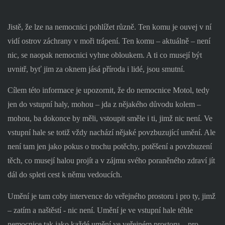
Jistě, že lze na nemocnici pohlížet různě. Ten komu je ouvej v ní
vidí ostrov záchrany v moři trápení. Ten komu – aktuálně – není
nic, se naopak nemocnici vyhne obloukem. A ti co musejí být
uvnitř, byť jim za oknem jásá příroda i lidé, jsou smutní.
Cílem této informace je upozornit, že do nemocnice Motol, tedy
jen do vstupní haly, mohou – jda z nějakého důvodu kolem –
mohou, ba dokonce by měli, vstoupit směle i ti, jimž nic není. Ve
vstupní hale se totiž vždy nachází nějaké povzbuzující umění. Ale
není tam jen jako pokus o trochu potěchy, potěšení a povzbuzení
těch, co musejí halou projít a v zájmu svého poraněného zdraví jít
dál do spleti cest k němu vedoucích.
Umění je tam coby intervence do veřejného prostoru i pro ty, jimž
– zatím a naštěstí - nic není. Umění je ve vstupní hale téhle
nemocnice tak jako každé umění ve veřejném prostoru – pro