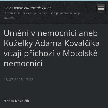
www.www-kulturaok-eu.cz
Komu se nelíbí za moje na mém, ať lépe napíše za svoje
na svém
Umění v nemocnici aneb
Kuželky Adama Kovalčíka
vítají příchozí v Motolské
nemocnici
18.07.2025 17:38
Adam Kovalčík