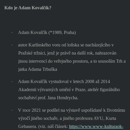
Kdo je Adam Kovalčík?
·
Adam Kovalčík (*1989, Praha)
·
autor Karlínského voru od loňska se nacházejícího v
Pražské tržnici, jenž je právě na další rok, nahrazován
jinou intervencí do veřejného prostoru, a to sousoším Trh a
jatka Adama Trbuška
·
Adam Kovalčík vystudoval v letech 2008 až 2014
Akademii výtvarných umění v Praze, ateliér figurálního
sochařství prof. Jana Hendrycha.
·
V roce 2021 se podílel na výstavě uspořádané k životnímu
výročí jiného sochaře, a jiného profesora AVU, Kurta
Gebauera. (viz. náš článek:
https://www.www-kulturaok-