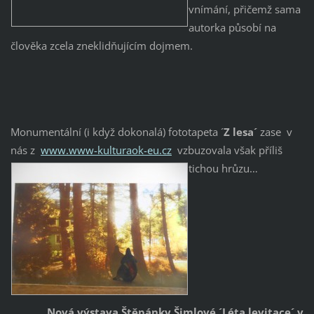
vnímání, přičemž sama
autorka působí na
člověka zcela zneklidňujícím dojmem.
Monumentální (i když dokonalá) fototapeta ´
Z lesa´
zase v
nás z
www.www-kulturaok-eu.cz
vzbuzovala však příliš
tichou hrůzu…
Nová výstava Štěpánky Šimlové ´Léta levitace´ v