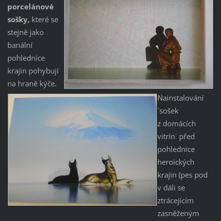
porcelánové
sošky,
které se
stejně jako
banální
pohlednice
krajin pohybují
na hraně kýče.
Nainstalování
´sošek
z domácích
vitrín´ před
pohlednice
heroických
krajin (pes pod
v dáli se
ztrácejícím
zasněženým