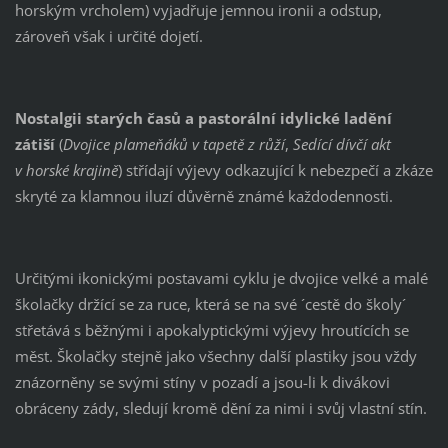
horským vrcholem) vyjadřuje jemnou ironii a odstup,
zároveň však i určité dojetí.
Nostalgii starých časů a pastorální idylické ladění
zátiší
(
Dvojice plameňáků v tapetě z růží
,
Sedící dívčí akt
v horské krajině
) střídají výjevy odkazující k nebezpečí a zkáze
skryté za klamnou iluzí důvěrně známé každodennosti.
Určitými ikonickými postavami cyklu je dvojice velké a malé
školačky držící se za ruce, která se na své ´cestě do školy´
střetává s běžnými i apokalyptickými výjevy hroutících se
měst. Školačky stejně jako všechny další plastiky jsou vždy
znázorněny se svými stíny v pozadí a jsou-li k divákovi
obráceny zády, sledují kromě dění za nimi i svůj vlastní stín.