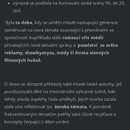
výrazně se podílela na formování české scény 90. let 20.
stol.
Byla
to doba
, kdy se umělci mladé nastupující generace
zaměřovali na nová témata související s přeměnami ve
společnosti: kupříkladu stále
rostoucí vliv médií
přinášejících nové aktuální zprávy a ´
poselství´ ze světa
reklamy, showbyznysu, módy či života slavných
filmových hvězd.
O slovo se důrazně přihlásily také mladé české autorky, jež
povzbuzovalo dění na mezinárodní výtvarné scéně, kde
tehdy slavila úspěchy řada umělkyň. Jejich tvorba začala
stále více reflektovat tzv.
ženská témata.
K poměrně
frekventovaným tématům patřily také různé recyklace a
koncepty čerpající z dějin umění.