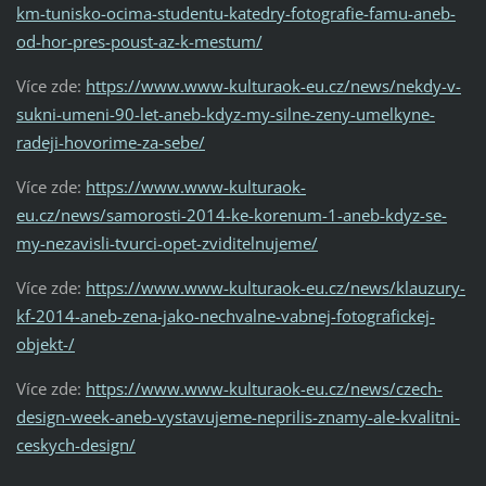
km-tunisko-ocima-studentu-katedry-fotografie-famu-aneb-
od-hor-pres-poust-az-k-mestum/
Více zde:
https://www.www-kulturaok-eu.cz/news/nekdy-v-
sukni-umeni-90-let-aneb-kdyz-my-silne-zeny-umelkyne-
radeji-hovorime-za-sebe/
Více zde:
https://www.www-kulturaok-
eu.cz/news/samorosti-2014-ke-korenum-1-aneb-kdyz-se-
my-nezavisli-tvurci-opet-zviditelnujeme/
Více zde:
https://www.www-kulturaok-eu.cz/news/klauzury-
kf-2014-aneb-zena-jako-nechvalne-vabnej-fotografickej-
objekt-/
Více zde:
https://www.www-kulturaok-eu.cz/news/czech-
design-week-aneb-vystavujeme-neprilis-znamy-ale-kvalitni-
ceskych-design/