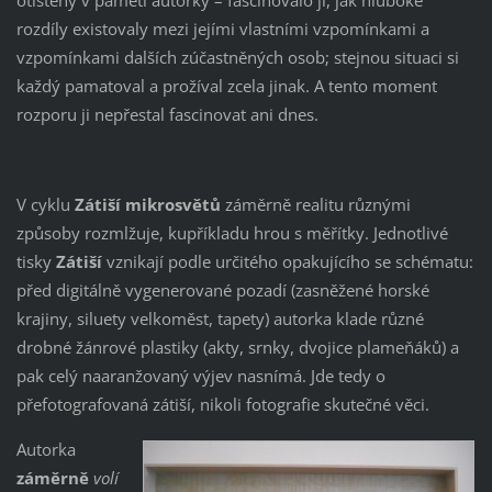
rozdíly existovaly mezi jejími vlastními vzpomínkami a
vzpomínkami dalších zúčastněných osob; stejnou situaci si
každý pamatoval a prožíval zcela jinak. A tento moment
rozporu ji nepřestal fascinovat ani dnes.
V cyklu
Zátiší mikrosvětů
záměrně realitu různými
způsoby rozmlžuje, kupříkladu hrou s měřítky. Jednotlivé
tisky
Zátiší
vznikají podle určitého opakujícího se schématu:
před digitálně vygenerované pozadí (zasněžené horské
krajiny, siluety velkoměst, tapety) autorka klade různé
drobné žánrové plastiky (akty, srnky, dvojice plameňáků) a
pak celý naaranžovaný výjev nasnímá. Jde tedy o
přefotografovaná zátiší, nikoli fotografie skutečné věci.
Autorka
záměrně
volí