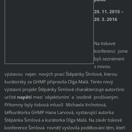
20. 11. 2015 –
20. 3. 2016
Na tiskové
konferenci jsme
byli seznámeni
s novou
výstavou nejen nových prací Štěpánky ŠImlové, kterou
kurátorsky za GHMP připravila Olga Malá. Tento nový
výstavní projekt Štěpánky Šimlové charakterizuje autorčino
určité
napětí
mezi ´objektivním´ a ´osobně´ prožívaným.
Přítomny byly tisková mluvčí Michaela Vrchotová,
šéfkurátorka GHMP Hana Larvová, vystavující autorka
Štěpánka Šimlová a kurátorka Olga Malá. Na závěr tiskové
konference Šimlová rovněž vyslovila poděkování těm, kteří