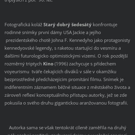
Fotografická koláž
Starý dobrý šedesátý
konfrontuje
rodinné snímky první dámy USA Jackie a jejího
prezidentského chotě Johna F. Kennedyho jako protagonisty
kennedyovské legendy, s raketou startující do vesmíru a
dalšími futurologicko optimistickými vizemi. O rok pozdější
rozměrný triptych
Kino
(1996) zachycuje s přídechem
voyeurismu tváře čekajících diváků v sále v okamžiku
bezprostředně předcházejícím promítání filmu. Snímek je
indiferentním záznamem běžné situace z městského života a
zároveň reflexí konceptuálního přístupu autorky, jež se zde
pokusila o svého druhu gigantickou aranžovanou fotografii.
Autorka sama se však tentokrát cíleně zaměřila na druhý