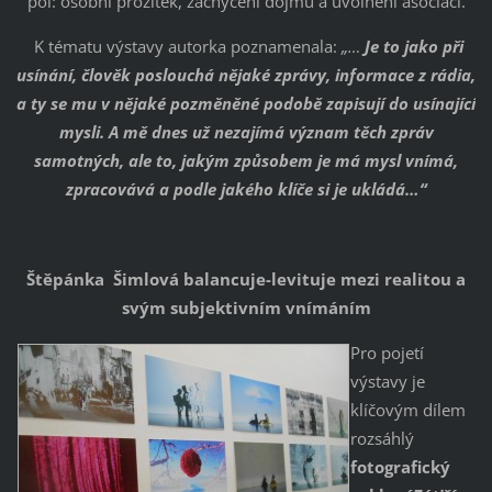
pól: osobní prožitek, zachycení dojmu a uvolnění asociací.
K tématu výstavy autorka poznamenala:
„…
Je to jako při
usínání, člověk poslouchá nějaké zprávy, informace z rádia,
a ty se mu v nějaké pozměněné podobě zapisují do usínající
mysli. A mě dnes už nezajímá význam těch zpráv
samotných, ale to, jakým způsobem je má mysl vnímá,
zpracovává a podle jakého klíče si je ukládá…“
Štěpánka Šimlová balancuje-levituje mezi realitou a
svým subjektivním vnímáním
Pro pojetí
výstavy je
klíčovým dílem
rozsáhlý
fotografický