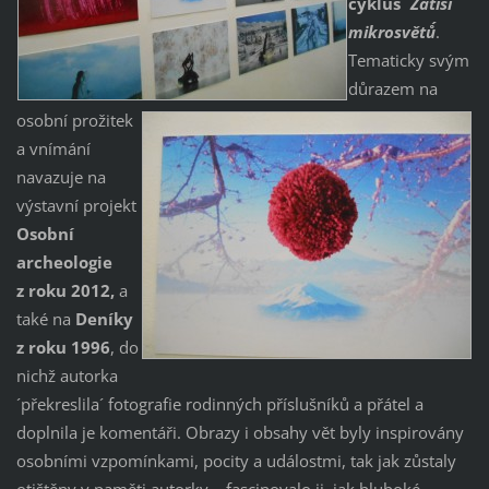
cyklus ´
Zátiší
mikrosvětů´
.
Tematicky svým
důrazem na
osobní prožitek
a vnímání
navazuje na
výstavní projekt
Osobní
archeologie
z roku 2012,
a
také na
Deníky
z roku 1996
, do
nichž autorka
´překreslila´ fotografie rodinných příslušníků a přátel a
doplnila je komentáři. Obrazy i obsahy vět byly inspirovány
osobními vzpomínkami, pocity a událostmi, tak jak zůstaly
otištěny v paměti autorky – fascinovalo ji, jak hluboké