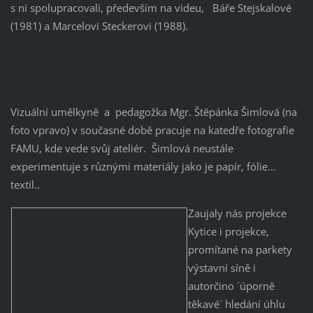
s ní spolupracovali, především na videu, Báře Stejskalové
(1981) a Marcelovi Steckerovi (1988).
Vizuální umělkyně a pedagožka Mgr. Štěpánka Šimlová (na
foto vpravo) v současné době pracuje na katedře fotografie
FAMU, kde vede svůj ateliér. Šimlová neustále
experimentuje s různými materiály jako je papír, fólie...
textil..
Zaujaly nás projekce
Kytice i projekce,
promítané na parkety
výstavní síně i
autorčino ´úporně
těkavé´ hledání úhlu