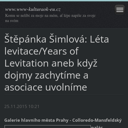
www.www-kulturaok-eu.cz
Komu se nelíbí za moje na mém, ať lépe napíše za svoje
na svém
Štěpánka Šimlová: Léta
levitace/Years of
Levitation aneb když
dojmy zachytíme a
asociace uvolníme
25.11.2015 10:21
Galerie hlavního města Prahy - Colloredo-Mansfeldský
palác