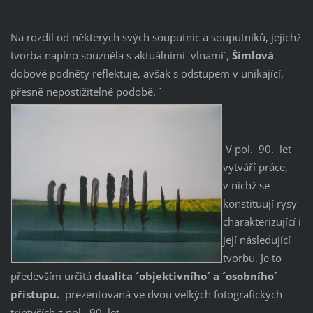
Na rozdíl od některých svých souputnic a souputníků, jejichž
tvorba naplno souzněla s aktuálními ´vlnami´,
Šimlová
dobové podněty reflektuje, avšak s odstupem v unikající,
přesně nepostižitelné podobě. ´
V pol. 90. let
vytváří práce,
v nichž se
konstituují rysy
charakterizující i
její následující
tvorbu. Je to
především určitá
dualita ´objektivního´ a ´osobního´
přístupu.
prezentovaná ve dvou velkých fotografických
triptyších z pol. 90. let.