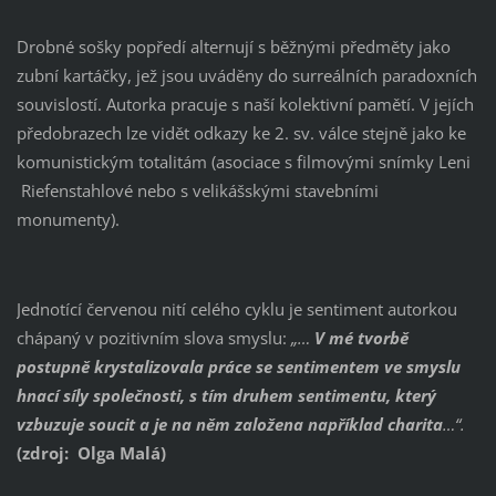
Drobné sošky popředí alternují s běžnými předměty jako
zubní kartáčky, jež jsou uváděny do surreálních paradoxních
souvislostí. Autorka pracuje s naší kolektivní pamětí. V jejích
předobrazech lze vidět odkazy ke 2. sv. válce stejně jako ke
komunistickým totalitám (asociace s filmovými snímky Leni
Riefenstahlové nebo s velikášskými stavebními
monumenty).
Jednotící červenou nití celého cyklu je sentiment autorkou
chápaný v pozitivním slova smyslu:
„…
V mé tvorbě
postupně krystalizovala práce se sentimentem ve smyslu
hnací síly společnosti, s tím druhem sentimentu, který
vzbuzuje soucit a je na něm založena například charita
…“.
(zdroj: Olga Malá)