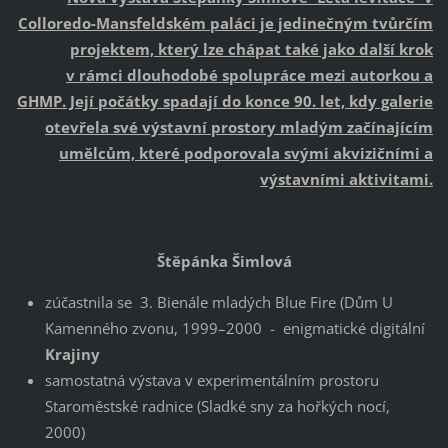
Colloredo-Mansfeldském paláci je jedinečným tvůrčím
projektem, který lze chápat také jako další krok
v rámci dlouhodobé spolupráce mezi autorkou a
GHMP. Její počátky spadají do konce 90. let, kdy galerie
otevřela své výstavní prostory mladým začínajícím
umělcům, které podporovala svými akvizičními a
výstavními aktivitami.
Štěpánka Šimlová
zúčastnila se 3. Bienále mladých Blue Fire (Dům U
Kamenného zvonu, 1999–2000 - enigmatické digitální
Krajiny
samostatná výstava v experimentálním prostoru
Staroměstské radnice (Sladké sny za hořkých nocí,
2000)