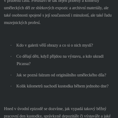
v průběhu času. Představí se tak nejen příběhy a kontexty
uměleckých děl ze sbírkových expozic a archivní materiály, ale
také osobnosti spojené s její současností i minulostí, ale také řadu
muzejnických profesí.
·
Kdo v galerii věší obrazy a co si o nich myslí?
·
Co dělají děti, když přijdou na výstavu, a kdo ukradl
Picassa?
·
Jak se pozná falzum od originálního uměleckého díla?
·
Kolik kilometrů nachodí kustodka během jednoho dne?
Hned v úvodní epizodě se dozvíme, jak vypadá takový běžný
pracovní den kustodky, správkyně depozitáře či výstaváře a jaké