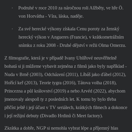
·
Podruhé v roce 2010 za náročnou roli Alžběty, ve hře Ö.
von Horvátha - Víra, láska, naděje.
·
Za své herecké výkony získala Cenu poroty za ženský
herecký výkon v Angueres (Francie), v krátkometrážním
snímku z roku 2008 - Druhé dějství v režii Olma Omerzu.
Z filmografie, která je v případě Ivany Uhlířové neuvěřitelně
bohatá si ji můžeme vybavit zejména z filmů jako byly například -
Nuda v Brně (2003), Odcházení (2011), Líbáš jako ďábel (2012),
Hořící keř (2013), Teorie tygra (2016), Tátova volha (2018),
Princezna a půl království (2019) a nebo Arvéd (2022), abychom
jmenovaly alespoň ty z posledních let. K tomu by bylo třeba
přičíst ještě i její účast v TV seriálech, krátkých filmech a dokonce
i její režijní debuty (Divadlo Hrdinů či Meet factory).
Zkrátka a dobře, NGP si nemohla vybrat lépe a příjemný hlas