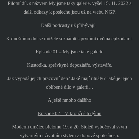
Pilotní díl, s názvem My jsme taky galerie, vyšel 15. 11. 2022 a
další odkazy k poslechu jsou už na webu NGP.
Další podcasty už přibývají.
K dnešnímu dni se můžete seznámit s prvními dvěma epizodami.
Episode 01 – My jsme také galerie
Kustodka, správkyně depozitáře, výstaváře.
Jak vypadá jejich pracovní den? Jaké mají rituály? Jaké je jejich
oblíbené dílo v galerii…
A ještě mnoho dalšího
Episode 02 – V kroužcích dýmu
Moderní umělec přelomu 19. a 20. Století vybočoval svým
výtvarným i životním stylem z dobové společnosti.