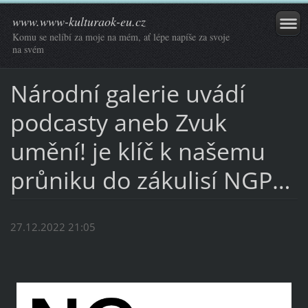
www.www-kulturaok-eu.cz
Komu se nelíbí za moje na mém, ať lépe napíše za svoje
na svém
Národní galerie uvádí
podcasty aneb Zvuk
umění! je klíč k našemu
průniku do zákulisí NGP…
27.12.2022 21:05