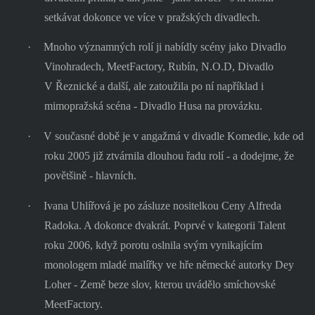
setkávat dokonce ve více v pražských divadlech.
·
Mnoho významných rolí ji nabídly scény jako Divadlo
Vinohradech, MeetFactory, Rubín, N.O.D, Divadlo
V Řeznické a další, ale zatoužila po ní například i
mimopražská scéna - Divadlo Husa na provázku.
·
V současné době je v angažmá v divadle Komedie, kde od
roku 2005 již ztvárnila dlouhou řadu rolí - a dodejme, že
povětšině - hlavních.
·
Ivana Uhlířová je po zásluze nositelkou Ceny Alfreda
Radoka. A dokonce dvakrát. Poprvé v kategorii Talent
roku 2006, když porotu oslnila svým vynikajícím
monologem mladé malířky ve hře německé autorky Dey
Loher - Země beze slov, kterou uvádělo smíchovské
MeetFactory.