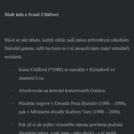
Malé info o Ivaně Uhlířové
Má-li se stát někdo, každý měsíc naší milou průvodkyní zákulisím
Národní galerie, měli bychom se s ní alespoň takto (také virtuálně)
seznámit.
·
Ivana Uhlířová (*1980) se narodila v Rýmařově ve
znamení Lva.
·
Absolvovala na herecké konzervatoři Ostrava.
·
Působila nejprve v Divadle Petra Bezruče (1996 – 1998),
pak v Městském divadle Karlovy Vary (1998 – 2000).
·
Pak už si ale jejího výrazného talentu povšimla pražská
divadelní prkna, a tak jsme - jako diváci - s ní mohli