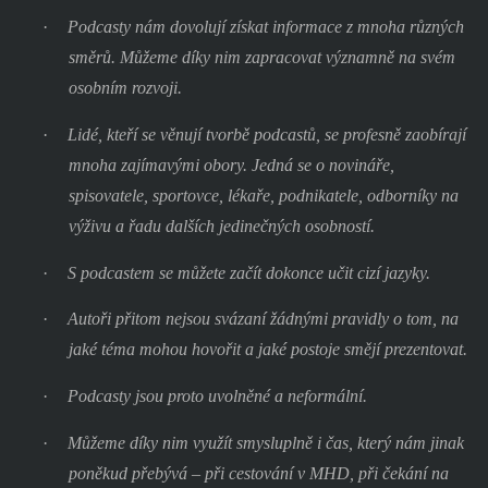
·
Podcasty nám dovolují získat informace z mnoha různých
směrů. Můžeme díky nim zapracovat významně na svém
osobním rozvoji.
·
Lidé, kteří se věnují tvorbě podcastů, se profesně zaobírají
mnoha zajímavými obory. Jedná se o novináře,
spisovatele, sportovce, lékaře, podnikatele, odborníky na
výživu a řadu dalších jedinečných osobností.
·
S podcastem se můžete začít dokonce učit cizí jazyky.
·
Autoři přitom nejsou svázaní žádnými pravidly o tom, na
jaké téma mohou hovořit a jaké postoje smějí prezentovat.
·
Podcasty jsou proto uvolněné a neformální.
·
Můžeme díky nim využít smysluplně i čas, který nám jinak
poněkud přebývá – při cestování v MHD, při čekání na