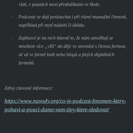
vlak, v pauzách mezi přednáškami ve škole.
·
Podcasty se dají poslouchat i při různé manuální činnosti,
například při mytí nádobí či úklidu.
·
Zajímavé je na nich hlavně to, že nám umožňují se
mnohem více „vžít“ do děje ve srovnání s čtenou formou,
ať už ve formě knih nebo blogů a jiných digitálních
formátů.
Zdroj citované informace:
https://www.navody.org/co-je-podcast-fenomen-ktery-
pobavi-a-pouci-dame-vam-tipy-ktere-sledovat/