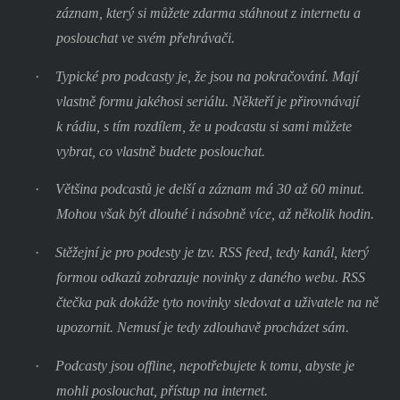
záznam, který si můžete zdarma stáhnout z internetu a
poslouchat ve svém přehrávači.
·
Typické pro podcasty je, že jsou na pokračování. Mají
vlastně formu jakéhosi seriálu. Někteří je přirovnávají
k rádiu, s tím rozdílem, že u podcastu si sami můžete
vybrat, co vlastně budete poslouchat.
·
Většina podcastů je delší a záznam má 30 až 60 minut.
Mohou však být dlouhé i násobně více, až několik hodin.
·
Stěžejní je pro podesty je tzv. RSS feed, tedy kanál, který
formou odkazů zobrazuje novinky z daného webu. RSS
čtečka pak dokáže tyto novinky sledovat a uživatele na ně
upozornit. Nemusí je tedy zdlouhavě procházet sám.
·
Podcasty jsou offline, nepotřebujete k tomu, abyste je
mohli poslouchat, přístup na internet.