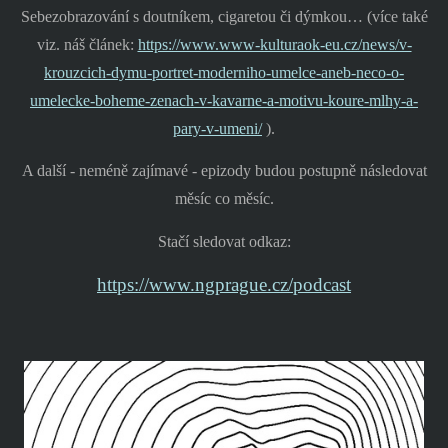
Sebezobrazování s doutníkem, cigaretou či dýmkou… (více také
viz. náš článek:
https://www.www-kulturaok-eu.cz/news/v-
krouzcich-dymu-portret-moderniho-umelce-aneb-neco-o-
umelecke-boheme-zenach-v-kavarne-a-motivu-koure-mlhy-a-
pary-v-umeni/
).
A další - neméně zajímavé - epizody budou postupně následovat
měsíc co měsíc.
Stačí sledovat odkaz:
https://www.ngprague.cz/podcast