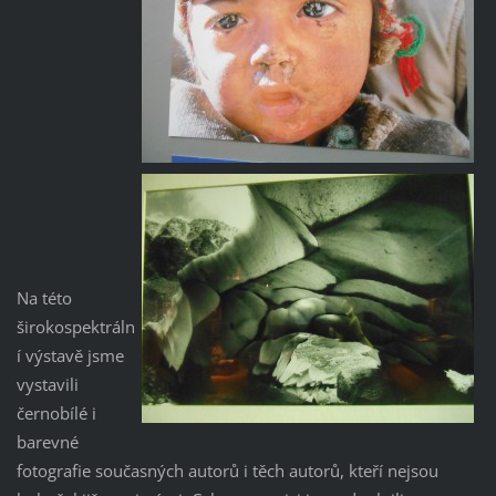
Na této
širokospektráln
í výstavě jsme
vystavili
černobílé i
barevné
fotografie současných autorů i těch autorů, kteří nejsou