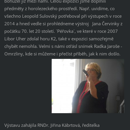
bohužel již mezi námi. Celou expozici jsme doplnili
předměty z horolezeckého prostředí. Např. uvidíme, co
všechno Leopold Sulovský potřeboval při výstupech v roce
2014 a hned vedle si prohlédneme výstroj Jana Červinky z
počátku 70. let 20 století. ´Péřovka´, ve které v roce 2007
Libor Uher zdolal horu K2, také v expozici samozřejmě
chybět nemohla. Velmi s námi otřásl snímek Radka Jaroše -
Omrzliny, kde si můžeme i přečíst příběh, jak k nim došlo.
Výstavu zahájila RNDr. Jiřina Kábrtová, ředitelka