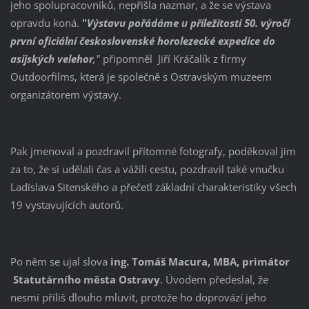
jeho spolupracovníků, nepřišla nazmar, a že se výstava
opravdu koná.
"
Výstavu pořádáme u příležitosti 50. výročí
první oficiální československé horolezecké expedice do
asijských velehor
,"
připomněl Jiří Kráčalík z firmy
Outdoorfilms, která je společně s Ostravským muzeem
organizátorem výstavy.
Pak jmenoval a pozdravil přítomné fotografy, poděkoval jim
za to, že si udělali čas a vážili cestu, pozdravil také vnučku
Ladislava Sitenského a přečetl základní charakteristiky všech
19 vystavujících autorů.
Po něm se ujal slova
ing. Tomáš Macura, MBA, primátor
Statutárního města Ostravy
. Úvodem předeslal, že
nesmí příliš dlouho mluvit, protože ho doprovází jeho