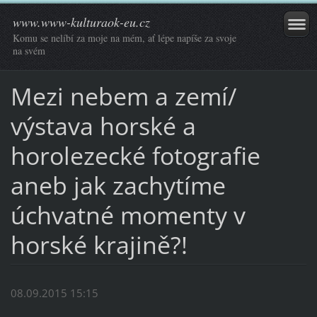
www.www-kulturaok-eu.cz
Komu se nelíbí za moje na mém, ať lépe napíše za svoje
na svém
Mezi nebem a zemí/
výstava horské a
horolezecké fotografie
aneb jak zachytíme
úchvatné momenty v
horské krajině?!
08.09.2015 15:15