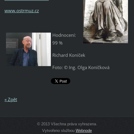
www.ostrmuz.cz
Hodnocení:
99 %
Richard Koníček
Foto: © Ing. Olga Koníčková
« Zpět
© 2013 Všechna práva vyhrazena.
Vytvořeno službou
Webnode