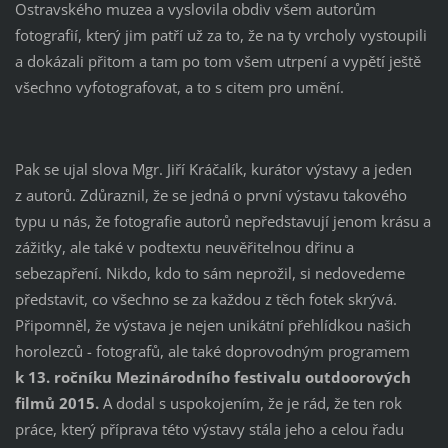
Ostravského muzea a vyslovila obdiv všem autorům
fotografií, který jim patří už za to, že na ty vrcholy vystoupili
a dokázali přitom a tam po tom všem utrpení a vypětí ještě
všechno vyfotografovat, a to s citem pro umění.
Pak se ujal slova Mgr. Jiří Kráčalík, kurátor výstavy a jeden
z autorů. Zdůraznil, že se jedná o první výstavu takového
typu u nás, že fotografie autorů nepředstavují jenom krásu a
zážitky, ale také v podtextu neuvěřitelnou dřinu a
sebezapření. Nikdo, kdo to sám neprožil, si nedovedeme
představit, co všechno se za každou z těch fotek skrývá.
Připomněl, že výstava je nejen unikátní přehlídkou našich
horolezců - fotografů, ale také doprovodným programem
k 13. ročníku Mezinárodního festivalu outdoorových
filmů 2015.
A dodal s uspokojením, že je rád, že ten rok
práce, který příprava této výstavy stála jeho a celou řadu