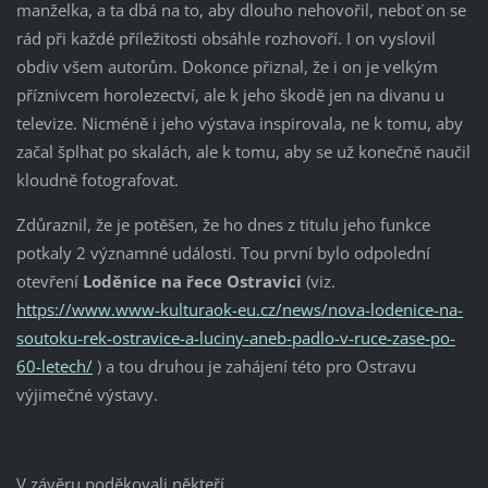
manželka, a ta dbá na to, aby dlouho nehovořil, neboť on se
rád při každé příležitosti obsáhle rozhovoří. I on vyslovil
obdiv všem autorům. Dokonce přiznal, že i on je velkým
příznivcem horolezectví, ale k jeho škodě jen na divanu u
televize. Nicméně i jeho výstava inspirovala, ne k tomu, aby
začal šplhat po skalách, ale k tomu, aby se už konečně naučil
kloudně fotografovat.
Zdůraznil, že je potěšen, že ho dnes z titulu jeho funkce
potkaly 2 významné události. Tou první bylo odpolední
otevření
Loděnice na řece Ostravici
(viz.
https://www.www-kulturaok-eu.cz/news/nova-lodenice-na-
soutoku-rek-ostravice-a-luciny-aneb-padlo-v-ruce-zase-po-
60-letech/
) a tou druhou je zahájení této pro Ostravu
výjimečné výstavy.
V závěru poděkovali někteří