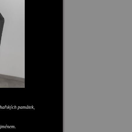
ochařských památek,
m jménem.