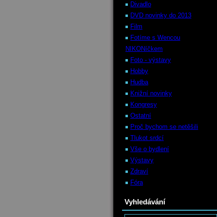
Divadlo
DVD novinky do 2013
Film
Fotíme s Wencou
NIKONíčkem
Foto - výstavy
Hobby
Hudba
Knižní novinky
Kongresy
Ostatní
Proč bychom se netěšili
Tlukot srdcí
Vše o bydlení
Výstavy
Zdraví
Fóra
Vyhledávání