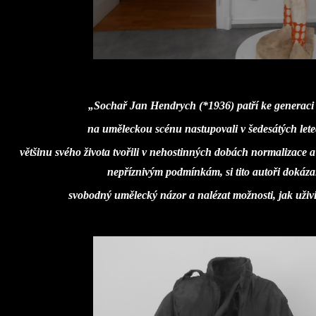
„Sochař Jan Hendrych (*1936) patří ke generaci 
na uměleckou scénu nastupovali v šedesátých letec
většinu svého života tvořili v nehostinných dobách normalizace a
nepříznivým podmínkám, si tito autoři dokáza
svobodný umělecký názor a nalézat možnosti, jak uživi