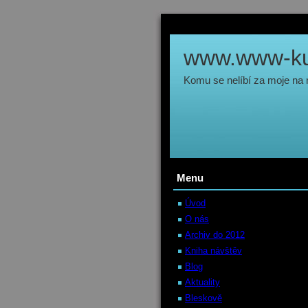
www.www-kul
Komu se nelíbí za moje na
Menu
Úvod
O nás
Archiv do 2012
Kniha návštěv
Blog
Aktuality
Bleskově