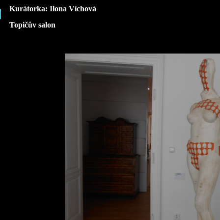
Kurátorka: Ilona Víchová
Topičův salon