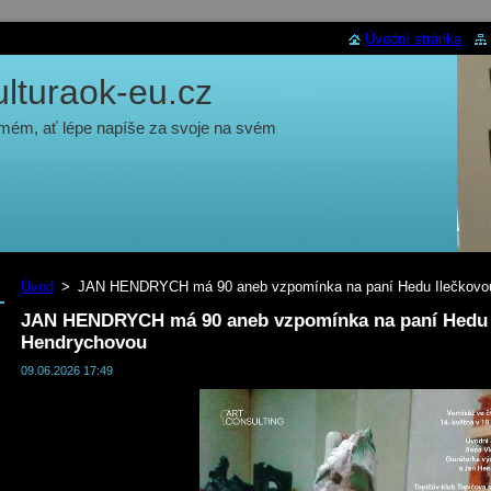
Úvodní stránka
turaok-eu.cz
 mém, ať lépe napíše za svoje na svém
Úvod
>
JAN HENDRYCH má 90 aneb vzpomínka na paní Hedu Ilečkovo
JAN HENDRYCH má 90 aneb vzpomínka na paní Hedu 
Hendrychovou
09.06.2026 17:49