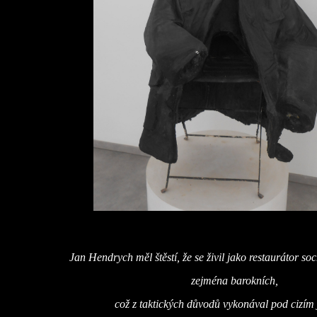
Jan Hendrych měl štěstí, že se živil jako restaurátor s
zejména barokních,
což z taktických důvodů vykonával pod cizí