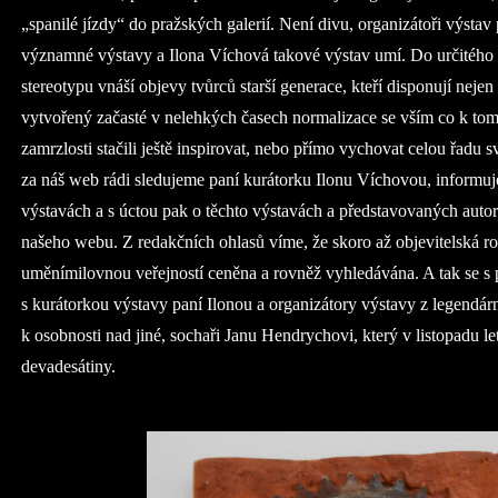
„spanilé jízdy“ do pražských galerií. Není divu, organizátoři výstav
významné výstavy a Ilona Víchová takové výstav umí. Do určitého 
stereotypu vnáší objevy tvůrců starší generace, kteří disponují nej
vytvořený začasté v nelehkých časech normalizace se vším co k tomu 
zamrzlosti stačili ještě inspirovat, nebo přímo vychovat celou řadu 
za náš web rádi sledujeme paní kurátorku Ilonu Víchovou, informuj
výstavách a s úctou pak o těchto výstavách a představovaných aut
našeho webu. Z redakčních ohlasů víme, že skoro až objevitelská ro
uměnímilovnou veřejností ceněna a rovněž vyhledávána. A tak se s 
s kurátorkou výstavy paní Ilonou a organizátory výstavy z legendá
k osobnosti nad jiné, sochaři Janu Hendrychovi, který v listopadu le
devadesátiny.