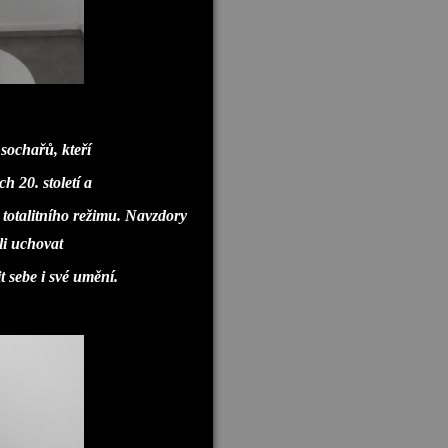
sochařů, kteří
h 20. století a
 totalitního režimu. Navzdory
li uchovat
t sebe i své umění.