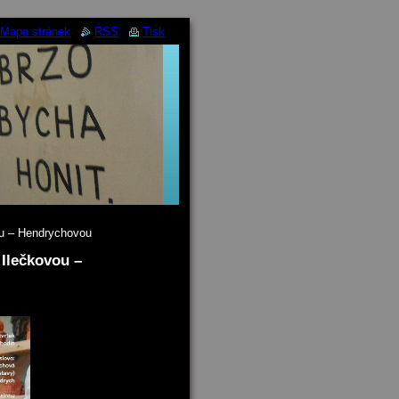
Mapa stránek
RSS
Tisk
u – Hendrychovou
Ilečkovou –