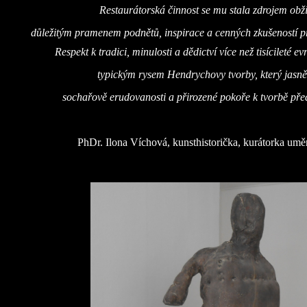
Restaurátorská činnost se mu stala zdrojem obži
důležitým pramenem podnětů, inspirace a cenných zkušeností p
Respekt k tradici, minulosti a dědictví více než tisícileté e
typickým rysem Hendrychovy tvorby, který jasně
sochařově erudovanosti a přirozené pokoře k tvorbě pře
PhDr. Ilona Víchová, kunsthistorička, kurátorka uměn