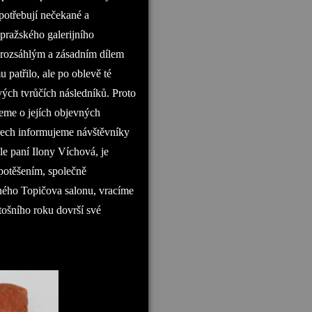
 potřebují nečekané a
pražského galerijního
en rozsáhlým a zásadním dílem
patřilo, ale po oblevě té
svých tvrůčích následníků. Proto
eme o jejích objevných
orech informujeme návštěvníky
le paní Ilony Víchová, je
potěšením, společně
rného Topičova salonu, vracíme
tošního roku dovrší své