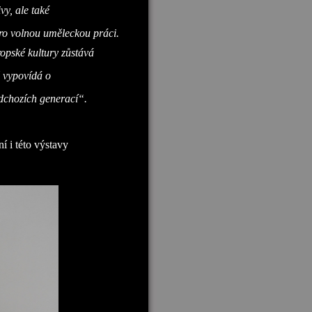
vy, ale také
ro volnou uměleckou práci.
vropské kultury zůstává
 vypovídá o
dchozích generací“.
í i této výstavy