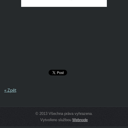
« Zpět
© 2013 Všechna práva vyhrazena.
Vytvořeno službou
Webnode