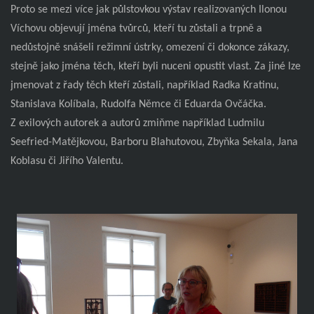
Proto se mezi více jak půlstovkou výstav realizovaných Ilonou
Víchovu objevují jména tvůrců, kteří tu zůstali a trpně a
nedůstojně snášeli režimní ústrky, omezení či dokonce zákazy,
stejně jako jména těch, kteří byli nuceni opustit vlast. Za jiné lze
jmenovat z řady těch kteří zůstali, například Radka Kratinu,
Stanislava Kolíbala, Rudolfa Němce či Eduarda Ovčáčka.
Z exilových autorek a autorů zmiňme například Ludmilu
Seefried-Matějkovou, Barboru Blahutovou, Zbyňka Sekala, Jana
Koblasu či Jiřího Valentu.