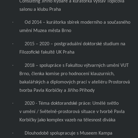
Consulting Jiřího Rybáře a kurátorka výstav Topičova
salonu a klubu Praha
·
Od 2014 – kurátorka sbírek moderního a současného
umění Muzea města Brno
·
2015 – 2020 – postgraduální doktorské studium na
Filozofické fakultě UK Praha
·
2018 – spolupráce s Fakultou výtvarných umění VUT
Brno, členka komise pro hodnocení klauzurních,
bakalářských a diplomových prací v ateliéru Prostorová
tvorba Pavla Korbičky a Jiřího Příhody
·
2020 - Téma doktorandské práce: Umělé světlo
v umění / Světelně-prostorová situace v tvorbě Pavla
Korbičky jako komplex vazeb na tělesnost diváka
·
Dlouhodobě spolupracuje s Museem Kampa