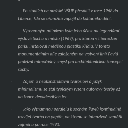
·
Po studiích na pražské VŠUP přesídlil v roce 1968 do
Liberce, kde se okamžitě zapojil do kulturního dění.
·
Významným milníkem byla jeho účast na legendární
výstavě Socha a město (1969), pro kterou v libereckém
parku instaloval měděnou plastiku Křídla. V tomto
monumentálním díle založeném na vrstvení linií Pavlů
prokázal mimořádný smysl pro architektonickou koncepci
sochy.
·
Zájem o neokonstruktivní tvarosloví a jazyk
minimalismu se stal typickým rysem autorovy tvorby až
do konce devadesátých let.
·
Jako významnou paralelu k sochám Pavlů kontinuálně
rozvíjel tvorbu na papíře, na kterou se intenzivně zaměřil
zejména po roce 1990.