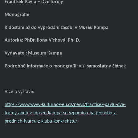
František Pavlů – Dvě formy
Monografie
K dostání až do vyprodání zásob: v Museu Kampa
Autorka: PhDr. Ilona Víchová, Ph. D.
Vydavatel: Museum Kampa
Podrobné informace o monografii: viz. samostatný článek
Více o výstavě:
https://www.www-kulturaok-eu.cz/news/frantisek-pavlu-dve-
formy-aneb-v-museu-kampa-se-vzpomina-na-jednoho-z-
prednich-tvurcu-z-klubu-konkretistu/