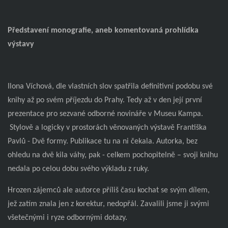
Představení monografie, aneb komentovaná prohlídka
výstavy
Ilona Víchová, dle vlastních slov spatřila definitivní podobu své
knihy až po svém příjezdu do Prahy. Tedy až v den její první
prezentace pro sezvané odborné novináře v Museu Kampa.
Stylově a logicky v prostorách věnovaných výstavě Františka
Pavlů - Dvě formy. Publikace tu na ni čekala. Autorka, bez
ohledu na dvě kila váhy, pak - celkem pochopitelně – svoji knihu
nedala po celou dobu svého výkladu z ruky.
Hrozen zájemců ale autorce příliš času kochat se svým dílem,
jež zatím znala jen z korektur, nedopřál. Zavalili jsme ji svými
všetečnými i ryze odbornými dotazy.