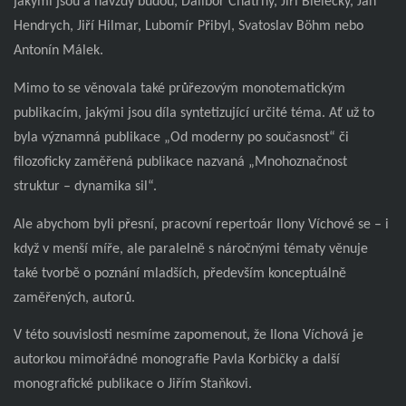
jakými jsou a navždy budou, Dalibor Chatrný, Jiří Bielecký, Jan
Hendrych, Jiří Hilmar, Lubomír Přibyl, Svatoslav Böhm nebo
Antonín Málek.
Mimo to se věnovala také průřezovým monotematickým
publikacím, jakými jsou díla syntetizující určité téma. Ať už to
byla významná publikace „Od moderny po současnost“ či
filozoficky zaměřená publikace nazvaná „Mnohoznačnost
struktur – dynamika sil“.
Ale abychom byli přesní, pracovní repertoár Ilony Víchové se – i
když v menší míře, ale paralelně s náročnými tématy věnuje
také tvorbě o poznání mladších, především konceptuálně
zaměřených, autorů.
V této souvislosti nesmíme zapomenout, že Ilona Víchová je
autorkou mimořádné monografie Pavla Korbičky a další
monografické publikace o Jiřím Staňkovi.