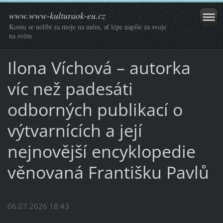
www.www-kulturaok-eu.cz
Komu se nelíbí za moje na mém, ať lépe napíše za svoje
na svém
Ilona Víchová – autorka
víc než padesáti
odborných publikací o
výtvarnících a její
nejnovější encyklopedie
věnovaná Františku Pavlů
06.07.2026 18:43