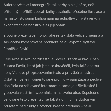
Autorce výstavy i monografie tak nezbylo nic jiného, než
přítomným přiblížit obsah knihy obsahující přečetné ilustrace a
namísto listováním knihou nám na jednotlivých vystavených
exponátech demonstrovalas její obsah.
Z pouhé prezentace monografie se tak stala velice příjemná a
zasvěcená komentovaná prohlídka celou expozicí výstavy
Františka Pavlů.
Celé akce se aktivně zúčastnila i dcera Františka Pavlů, paní
Zuzana Pavlů, která jak jsme se dozvěděli, byla také oporou
Ilony Víchové při zpracováním textu a při výběru ilustrací.
Ostatně i během komentované prohlídky paní Zuzana pečlivě
dohlížela na sdělované informace a sama je příležitostně i
glosovala vlastními vzpomínkami na svého otce. Dopoledne
věnované této prezentaci se tak stalo milým a důstojným
průletem nad osudy a tvorbou našeho předního – ne-li