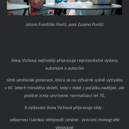
(dcera Františka Pavlů, paní Zuzana Pavlů)
Ilona Víchová nejčastěji připravuje reprezentační výstavy
autorkám a autorům
silné umělecké generace, která se na výtvarné scéně vytryskla
v 60. letech minulého století, tedy v době z počátku nadějné, ale
posléze zcela umrtvené, normalizací let 70.
K výstavám Ilona Víchová připravuje vždy -
odbornou i laickou veřejností ceněné - precizní monografie
věnované