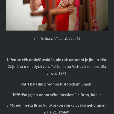
(PhDr. Ilona Víchová, Ph. D.)
U žen se věk nesluší uvádět, ale rok narození je jimi trpěn.
Zejména u mladých žen. Takže, Ilona Víchová se narodila
v roce 1976.
Patří k našim předním historičkám umění.
Těžištěm jejího odborného působení je Brno, kde je
v Muzeu města Brno kurátorkou sbírky výtvarného umění
20. a 21. století.