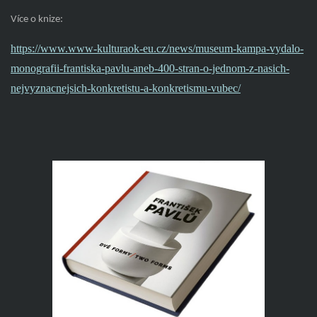
Více o knize:
https://www.www-kulturaok-eu.cz/news/museum-kampa-vydalo-
monografii-frantiska-pavlu-aneb-400-stran-o-jednom-z-nasich-
nejvyznacnejsich-konkretistu-a-konkretismu-vubec/