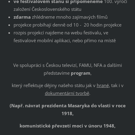
ve festivalovém stanu si připomeneme
100. výročí
založení Československého státu
zdarma
zhlédneme mnoho zajímavých filmů
projekce probíhají denně od 10 - 20 hodin projekce
rozpis projekcí najdeme na webu festivalu, ve
festivalové mobilní aplikaci, nebo přímo na místě
Ve spolupráci s Českou televizí, FAMU, NFA a dalšími
představíme
program
,
který reflektuje dějiny našeho státu jak v
hrané,
tak i v
dokumentární tvorbě
.
(Např. návrat prezidenta Masaryka do vlasti v roce
1918,
komunistické převzetí moci v únoru 1948,