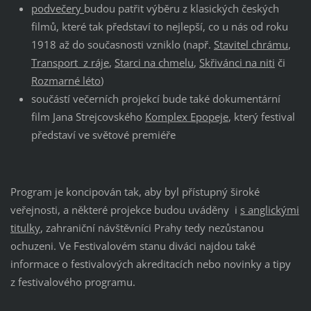
podvečery
budou patřit výběru z klasických českých
filmů, které tak představí to nejlepší, co u nás od roku
1918 až do současnosti vzniklo (např.
Stavitel chrámu
,
Transport z ráje
,
Starci na chmelu
,
Skřivánci na niti
či
Rozmarné léto
)
součástí večerních projekcí bude také dokumentární
film Jana Strejcovského
Komplex Epopeje
, který festival
představí ve světové premiéře
Program je koncipován tak, aby byl přístupný široké
veřejnosti, a některé projekce budou uváděny i
s anglickými
titulky
, zahraniční návštěvníci Prahy tedy nezůstanou
ochuzeni. Ve Festivalovém stanu diváci najdou také
informace o festivalových akreditacích nebo novinky a tipy
z festivalového programu.