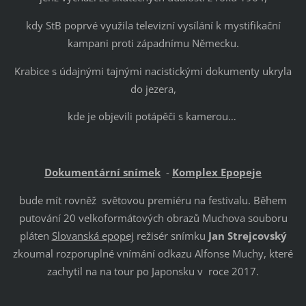
kdy StB poprvé využila televizní vysílání k mystifikační
kampani proti západnímu Německu.
Krabice s údajnými tajnými nacistickými dokumenty ukryla
do jezera,
kde je objevili potápěči s kamerou…
Dokumentární snímek
-
Komplex Epopeje
bude mít rovněž světovou premiéru na festivalu. Během
putování 20 velkoformátových obrazů Muchova souboru
pláten
Slovanská epopej
režisér snímku
Jan Strejcovsk
ý
zkoumal rozporuplné vnímání odkazu Alfonse Muchy, které
zachytil na na tour po Japonsku v roce 2017.