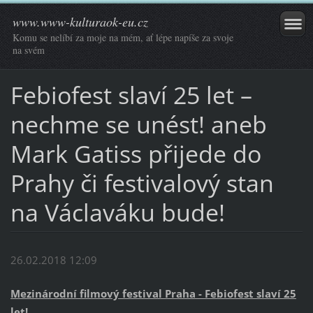
www.www-kulturaok-eu.cz
Komu se nelíbí za moje na mém, ať lépe napíše za svoje
na svém
Febiofest slaví 25 let –
nechme se unést! aneb
Mark Gatiss přijede do
Prahy či festivalový stan
na Václaváku bude!
26.02.2018 12:09
Mezinárodní filmový festival Praha - Febiofest slaví 25
let!