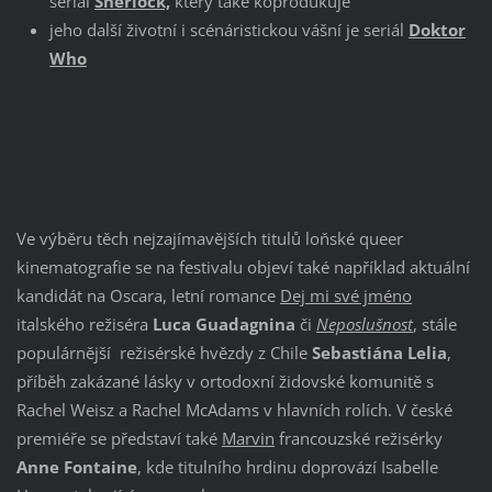
seriál
Sherlock,
který také koprodukuje
jeho další životní i scénáristickou vášní je seriál
Doktor
Who
Ve výběru těch nejzajímavějších titulů loňské queer
kinematografie se na festivalu objeví také například aktuální
kandidát na Oscara, letní romance
Dej mi své jméno
italského režiséra
Luca Guadagnina
či
Neposlušnost
, stále
populárnější režisérské hvězdy z Chile
Sebastiána Lelia
,
příběh zakázané lásky v ortodoxní židovské komunitě s
Rachel Weisz a Rachel McAdams v hlavních rolích. V české
premiéře se představí také
Marvin
francouzské režisérky
Anne Fontaine
, kde titulního hrdinu doprovází Isabelle