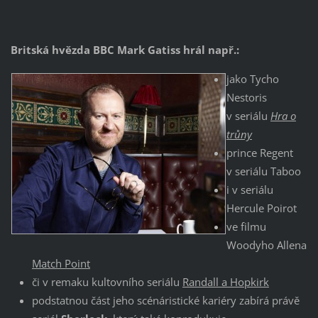
Britská hvězda BBC Mark Gatiss hrál např.:
jako Tycho
Nestoris
v seriálu
Hra o
trůny
prince Regent
v seriálu Taboo
i v seriálu
Hercule Poirot
ve filmu
Woodyho Allena
Match Point
či v remaku kultovního seriálu
Randall a Hopkirk
podstatnou část jeho scénáristické kariéry zabírá právě