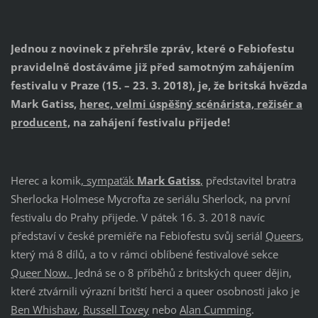
Jednou z novinek z přehršle zpráv, které o Febiofestu
pravidelně dostáváme již před samotným zahájením
festivalu v Praze (15. – 23. 3. 2018), je, že britská hvězda
Mark Gatiss,
herec, velmi úspěšný scénárista, režisér a
producent,
na zahájení festivalu přijede!
Herec a komik
, sympaťák
Mark Gatiss
,
představitel bratra
Sherlocka Holmese Mycrofta ze seriálu Sherlock, na první
festivalu do Prahy přijede. V pátek 16. 3. 2018 navíc
představí v české premiéře na Febiofestu svůj seriál
Queers
,
který má 8 dílů, a to v rámci oblíbené festivalové sekce
Queer Now
.
Jedná se o 8 příběhů z britských queer dějin,
které ztvárnili výrazní britští herci a queer osobnosti jako je
Ben Whishaw
,
Russell Tovey
nebo
Alan Cumming
.