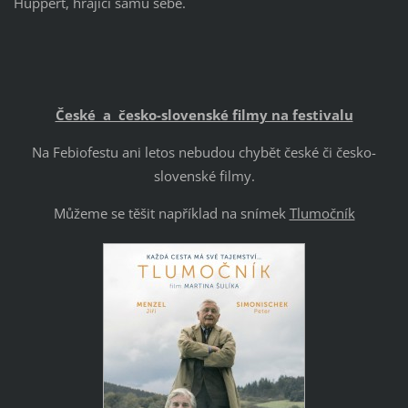
Huppert, hrající samu sebe.
České a česko-slovenské filmy na festivalu
Na Febiofestu ani letos nebudou chybět české či česko-
slovenské filmy.
Můžeme se těšit například na snímek
Tlumočník