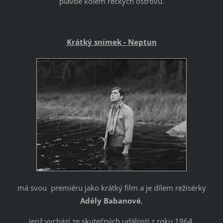
plavbě kolem řeckých ostrovů.
Krátký snímek -
Neptun
má svou premiéru jako krátký film a je dílem režisérky
Adély Babanové
,
jenž vychází ze skutečných událostí z roku 1964,