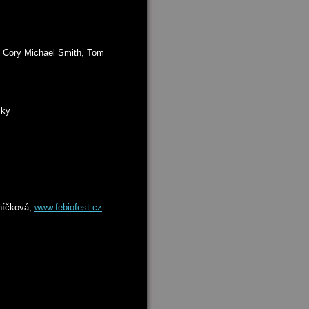
, Cory Michael Smith, Tom
cky
níčková,
www.febiofest.cz