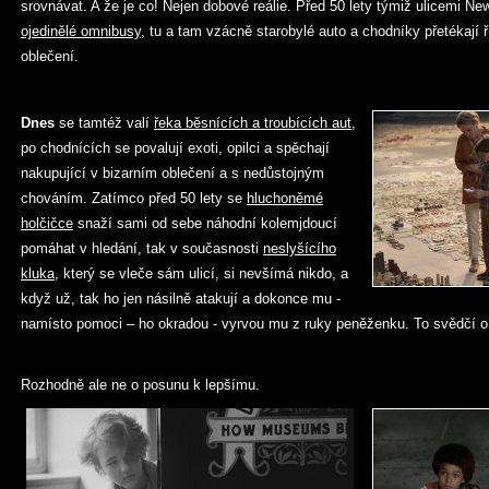
srovnávat. A že je co! Nejen dobové reálie. Před 50 lety týmiž ulicemi Ne
ojedinělé omnibusy
, tu a tam vzácně starobylé auto a chodníky přetékají ř
oblečení.
Dnes
se tamtéž valí
řeka běsnících a troubících aut
,
po chodnících se povalují exoti, opilci a spěchají
nakupující v bizarním oblečení a s nedůstojným
chováním. Zatímco před 50 lety se
hluchoněmé
holčičce
snaží sami od sebe náhodní kolemjdoucí
pomáhat v hledání, tak v současnosti
neslyšícího
kluka
, který se vleče sám ulicí, si nevšímá nikdo, a
když už, tak ho jen násilně atakují a dokonce mu -
namísto pomoci – ho okradou - vyrvou mu z ruky peněženku. To svědčí o
Rozhodně ale ne o posunu k lepšímu.