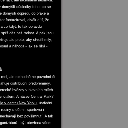
sice fajn, ale racionálně nesmysl.
or domýšlí důsledky toho, co se
le domýšlí dopředu do praxe a
tor fantazíroval, divák cítí, že –
 a co když to tak opravdu
 spíš děs než radost. A pak jsou
íruje ale proto, aby stvořil milý,
osud a náhoda - jak se říká -
k
l-mel, ale rozhodně ne povrchní či
ahuje distribuční předpremiéry,
erecké hvězdy v hlavních rolích.
otenciálem. A název
Central Park?
,
je v centru New Yorku
, ústřední
 rodiny s dětmi, sportovci i
 nechávají bez povšimnutí. A tak
rganizátorů - být otevřena všem