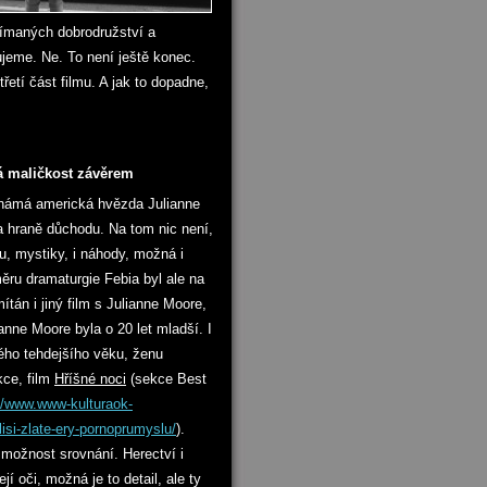
vnímaných dobrodružství a
zujeme. Ne. To není ještě konec.
třetí část filmu. A jak to dopadne,
á maličkost závěrem
 známá americká hvězda Julianne
 hraně důchodu. Na tom nic není,
du, mystiky, i náhody, možná i
ěru dramaturgie Febia byl ale na
ítán i jiný film s Julianne Moore,
ianne Moore byla o 20 let mladší. I
ého tehdejšího věku, ženu
kce, film
Hříšné noci
(sekce Best
//www.www-kulturaok-
isi-zlate-ery-pornoprumyslu/
).
 možnost srovnání. Herectví i
í oči, možná je to detail, ale ty