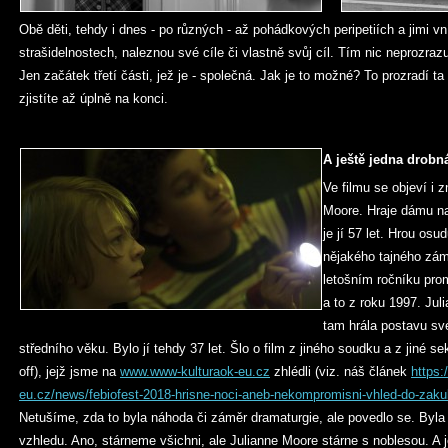
Obě děti, tehdy i dnes - po různých - až pohádkových peripetiích a jimi 
strašidelnostech, naleznou své cíle či vlastně svůj cíl. Tím nic neprozra
Jen začátek třetí části, jež je - společná. Jak je to možné? To prozradí ta 
zjistíte až úplně na konci.
A ještě jedna drobn
Ve filmu se objeví i
Moore. Hraje dámu na
je jí 57 let. Hrou osu
nějakého tajného zám
letošním ročníku prom
a to z roku 1997. Jul
tam hrála postavu sv
středního věku. Bylo jí tehdy 37 let. Šlo o film z jiného soudku a z jiné se
off), jejž jsme na
www.www-kulturaok-eu.cz
zhlédli (viz. náš článek
https:
eu.cz/news/febiofest-2018-hrisne-noci-aneb-nekompromisni-vhled-do-zakul
Netušíme, zda to byla náhoda či záměr dramaturgie, ale povedlo se. Byla
vzhledu. Ano, stárneme všichni, ale Julianne Moore stárne s noblesou. A jej