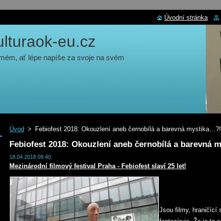
Úvodní stránka
turaok-eu.cz
 mém, ať lépe napíše za svoje na svém
Úvod
>
Febiofest 2018: Okouzlení aneb černobílá a barevná mystika…?!
Febiofest 2018: Okouzlení aneb černobílá a barevná 
18.04.2018 09:40
Mezinárodní filmový festival Praha - Febiofest slaví 25 let!
Jsou filmy, hraničící 