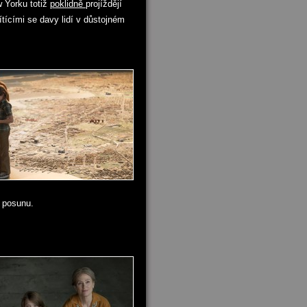
w Yorku totiž
poklidně
projíždějí
ítícími se davy lidí v důstojném
 posunu.