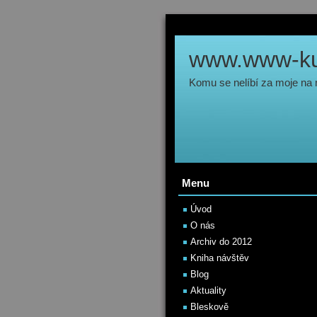
www.www-kul
Komu se nelíbí za moje na
Menu
Úvod
O nás
Archiv do 2012
Kniha návštěv
Blog
Aktuality
Bleskově