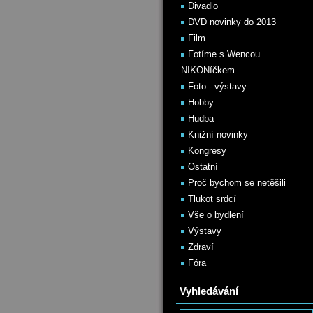
Divadlo
DVD novinky do 2013
Film
Fotíme s Wencou
NIKONíčkem
Foto - výstavy
Hobby
Hudba
Knižní novinky
Kongresy
Ostatní
Proč bychom se netěšili
Tlukot srdcí
Vše o bydlení
Výstavy
Zdraví
Fóra
Vyhledávání