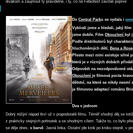
divákům a zaujmout ty pravidelné, i ty, co na Febiofest zavítali poprvé.
Do
Central Park
u se vydala i
www
Vybírali jsme a hledali, jaký film
jsme dobře. Film
Okouzlení
byl 
Podle distributorů byl charakter
hluchoněmých dětí,
Bena a Rose
Přesto mezi nimi existuje silné 
která je v různých dobách přivád
Odpovědi na nezodpovězené otáz
Okouzlení j
e filmová pocta hravo
dětství, na které se nikdy nesmí
je filmovou adaptací románu Bri
Dva v jednom
Dobrý režijní nápad tkví už v prapodstatě filmu. Téměř shodný děj se tot
z prakticky stejných pohnutek a se shodným cílem. Takže to, co bylo před
se děje dnes,
v barvě
. Jasná linka. Ostatní jde krok po kroku stejně, v 