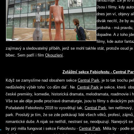
fantazíruje. Že je to 
Jsou i filmy, kdy aut
dnes jen ví, objevy a
divák necítí, že by au
proboha - má pravdu,
dopadne. A z toho jde
filmy, kde autor fantaz
zajímavý a sledovatelný příběh, jenž se mohl takhle stát, protože osud je 
blbec. Sem patří i film
Okouzlení
.
Zvláštní sekce Febiofestu - Central Par
Když se zamyslíme nad obsahem sekce
Central Park,
je to tak trochu pe
nedůsledný výběr toho ´co dům dal´. Ne.
Central Park
je sekce, která obs
české premiéry, komedie, historická dramata, melodramata, roadmovie i h
Vše se ale děje podle prozíravé dramaturgie, jsou to filmy s diváckým p
Pořadatelé Febiofestu 2018 to vysvětlují tak,
Central Park
, ten nefilmový
park. Proslulý je tím, že se zde potkávají lidé všech věků, profesí, zájmů,
romantické duše. A nijak se netřídí, nestraní se, neodpuzují. Nanejvýš se
by prý měla fungovat i sekce Febiofestu -
Central Park
. Měla by - podle o