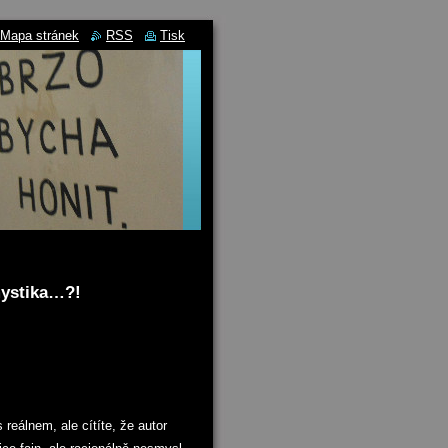
Mapa stránek
RSS
Tisk
mystika…?!
s reálnem, ale cítíte, že autor