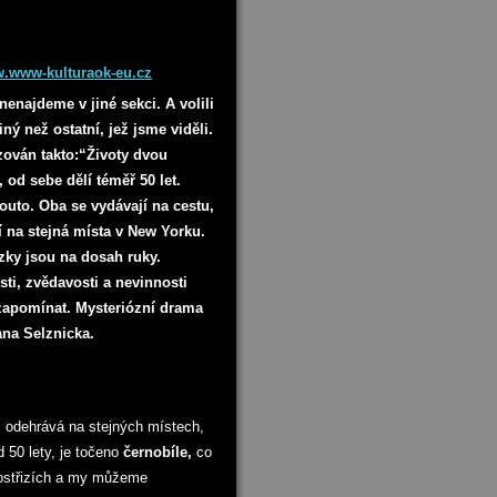
.www-kulturaok-eu.cz
 nenajdeme v jiné sekci. A volili
jiný než ostatní, jež jsme viděli.
izován takto:“Životy dvou
, od sebe dělí téměř 50 let.
pouto. Oba se vydávají na cestu,
í na stejná místa v New Yorku.
ky jsou na dosah ruky.
sti, zvědavosti a nevinnosti
 zapomínat. Mysteriózní drama
ana Selznicka.
iž odehrává na stejných místech,
 50 lety, je točeno
černobíle,
co
prostřizích a my můžeme