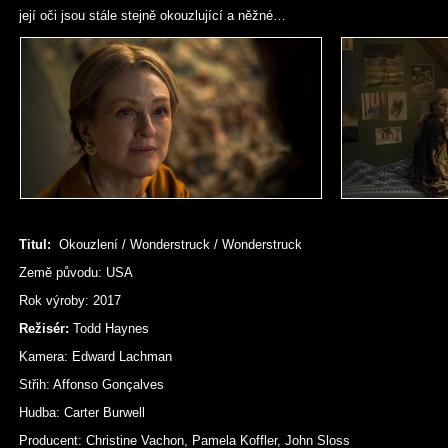
její oči jsou stále stejně okouzlující a něžné…
Titul:
Okouzlení / Wonderstruck / Wonderstruck
Země původu: USA
Rok výroby: 2017
Režisér:
Todd Haynes
Kamera: Edward Lachman
Střih: Affonso Gonçalves
Hudba: Carter Burwell
Producent: Christine Vachon, Pamela Koffler, John Sloss