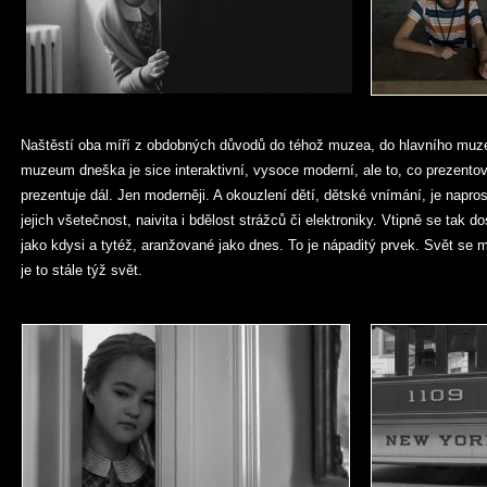
Naštěstí oba míří z obdobných důvodů do téhož muzea, do hlavního muze
muzeum dneška je sice interaktivní, vysoce moderní, ale to, co prezentova
prezentuje dál. Jen moderněji. A okouzlení dětí, dětské vnímání, je napros
jejich všetečnost, naivita i bdělost strážců či elektroniky. Vtipně se tak 
jako kdysi a tytéž, aranžované jako dnes. To je nápaditý prvek. Svět se 
je to stále týž svět.