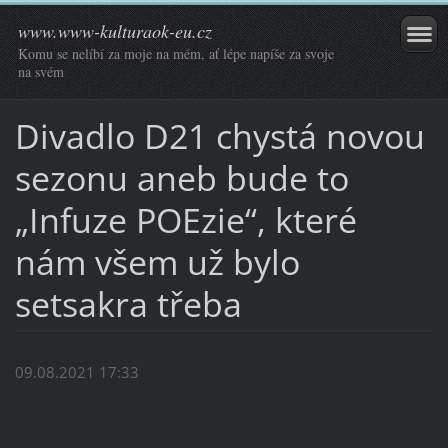
www.www-kulturaok-eu.cz
Komu se nelíbí za moje na mém, ať lépe napíše za svoje
na svém
Divadlo D21 chystá novou
sezonu aneb bude to
„Infuze POEzie“, které
nám všem už bylo
setsakra třeba
09.08.2021 17:33