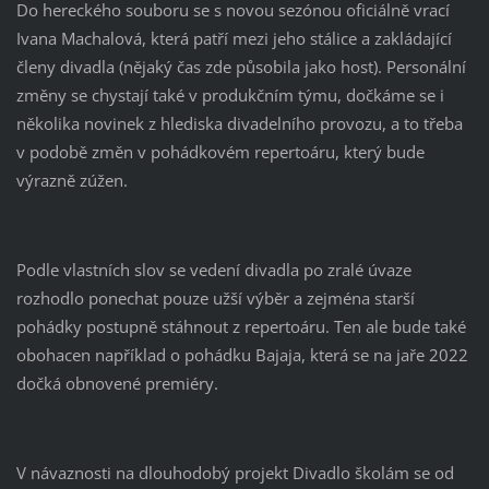
Do hereckého souboru se s novou sezónou oficiálně vrací
Ivana Machalová, která patří mezi jeho stálice a zakládající
členy divadla (nějaký čas zde působila jako host). Personální
změny se chystají také v produkčním týmu, dočkáme se i
několika novinek z hlediska divadelního provozu, a to třeba
v podobě změn v pohádkovém repertoáru, který bude
výrazně zúžen.
Podle vlastních slov se vedení divadla po zralé úvaze
rozhodlo ponechat pouze užší výběr a zejména starší
pohádky postupně stáhnout z repertoáru. Ten ale bude také
obohacen například o pohádku Bajaja, která se na jaře 2022
dočká obnovené premiéry.
V návaznosti na dlouhodobý projekt Divadlo školám se od