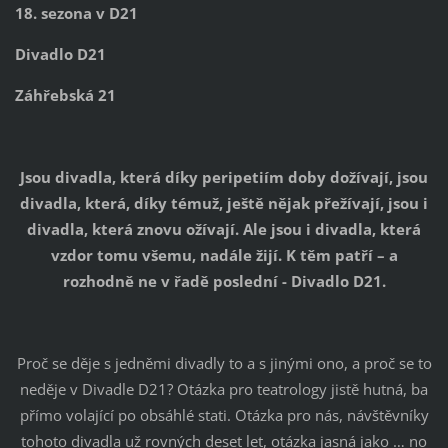
18. sezona v D21
Divadlo D21
Záhřebská 21
Jsou divadla, která díky peripetiím doby dožívají, jsou
divadla, která, díky témuž, ještě nějak přežívají, jsou i
divadla, která znovu ožívají. Ale jsou i divadla, která
vzdor tomu všemu, nadále žijí. K těm patří – a
rozhodně ne v řadě poslední - Divadlo D21.
Proč se děje s jedněmi divadly to a s jinými ono, a proč se to
neděje v Divadle D21? Otázka pro teatrology jistě hutná, ba
přímo volající po obsáhlé stati. Otázka pro nás, návštěvníky
tohoto divadla už rovných deset let, otázka jasná jako … no