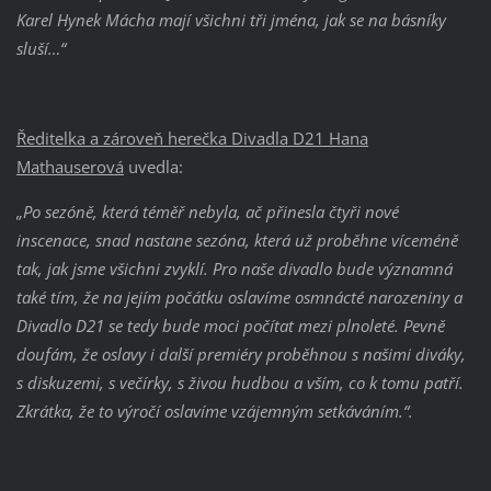
Karel Hynek Mácha mají všichni tři jména, jak se na básníky
sluší…“
Ředitelka a zároveň herečka Divadla D21 Hana
Mathauserová
uvedla:
„Po sezóně, která téměř nebyla, ač přinesla čtyři nové
inscenace, snad nastane sezóna, která už proběhne víceméně
tak, jak jsme všichni zvyklí. Pro naše divadlo bude významná
také tím, že na jejím počátku oslavíme osmnácté narozeniny a
Divadlo D21 se tedy bude moci počítat mezi plnoleté. Pevně
doufám, že oslavy i další premiéry proběhnou s našimi diváky,
s diskuzemi, s večírky, s živou hudbou a vším, co k tomu patří.
Zkrátka, že to výročí oslavíme vzájemným setkáváním.“.