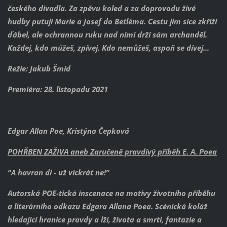
českého divadla. Za zpěvu koled a za doprovodu živé
hudby putují Marie a Josef do Betléma. Cestu jim sice zkříží
ďábel, ale ochrannou ruku nad nimi drží sám archanděl.
Každej, kdo můžeš, zpívej. Kdo nemůžeš, aspoň se dívej...
Režie: Jakub Šmíd
Premiéra: 28. listopadu 2021
Edgar Allan Poe, Kristýna Čepková
POHŘBEN ZAŽIVA aneb Zaručeně pravdivý příběh E. A. Poea
“A havran dí - už víckrát ne!”
Autorská POE-tická inscenace na motivy životního příběhu
a literárního odkazu Edgara Allana Poea. Scénická koláž
hledající hranice pravdy a lži, života a smrti, fantazie a