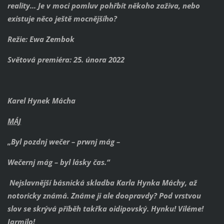
reality... Je v moci pomluv pohřbít někoho zaživa, nebo
existuje něco ještě mocnějšího?
Režie: Ewa Zembok
Světová premiéra: 25. února 2022
Karel Hynek Mácha
MÁJ
„Byl pozdnj wečer – prwnj mág –
Wečernj mág – byl lásky čas.“
Nejslavnější básnická skladba Karla Hynka Máchy, až
notoricky známá. Známe ji ale doopravdy? Pod vrstvou
slov se skrývá příběh takřka oidipovský. Hynku! Viléme!
Jarmilo!