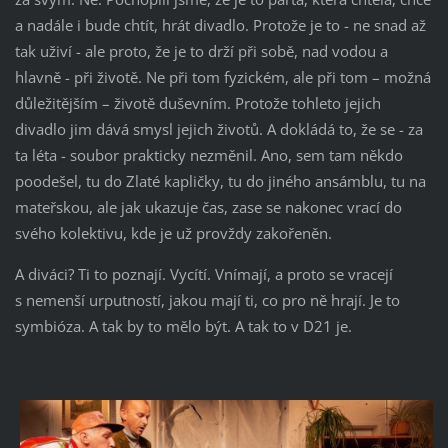
a nadále i bude chtít, hrát divadlo. Protože je to - ne snad až
tak uživí - ale proto, že je to drží při sobě, nad vodou a
hlavně - při životě. Ne při tom fyzickém, ale při tom – možná
důležitějším – životě duševním. Protože tohleto jejich
divadlo jim dává smysl jejich životů. A dokládá to, že se - za
ta léta - soubor prakticky nezměnil. Ano, sem tam někdo
poodešel, tu do Zlaté kapličky, tu do jiného ansámblu, tu na
mateřskou, ale jak ukazuje čas, zase se nakonec vrací do
svého kolektivu, kde je už provždy zakořeněn.
A diváci? Ti to poznají. Vycítí. Vnímají, a proto se vracejí
s nemenší urputností, jakou mají ti, co pro ně hrají. Je to
symbióza. A tak by to mělo být. A tak to v D21 je.