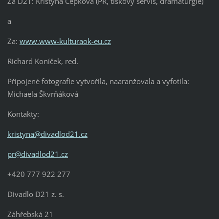
Za D21: Kristýna Čepková (PR, tiskový servis, dramaturgie)
a
Za:
www.www-kulturaok-eu.cz
Richard Koníček, red.
Připojené fotografie vytvořila, naaranžovala a vyfotila:
Michaela Škvrňáková
Kontakty:
kristyna@divadlod21.cz
pr@divadlod21.cz
+420 777 922 277
Divadlo D21 z. s.
Záhřebská 21