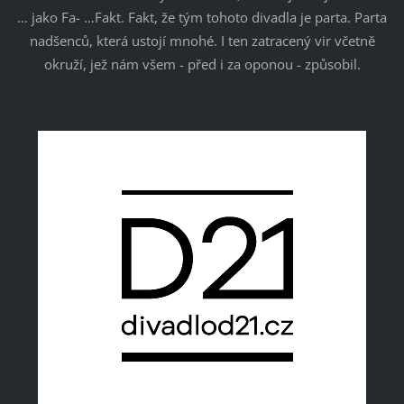
… jako Fa- …Fakt. Fakt, že tým tohoto divadla je parta. Parta
nadšenců, která ustojí mnohé. I ten zatracený vir včetně
okruží, jež nám všem - před i za oponou - způsobil.