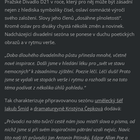
Pražské Divadlo D21 v roce, který pro něj může být zásadní
nejen z hlediska symboliky čísel, oslaví osmnácté výročí
svého založení. Slovy jeho členů „dosáhne plnoletosti“.
Kromě oslav pro diváky chystá několik změn a novinek.
Nadcházející divadelní sezóna se ponese v duchu poetických
obrazů a v rytmu verše.
„Doba dlouhého divadelního půstu přinesla mnohé, včetně
nové inspirace. Došli jsme v hledání léku pro „svět ve stavu
nemocných“ k zásadnímu zjištění. Poezie léčí. Léčí duši! Proto
jsme se vydali ve stopách verše i rytmu a rozhodli se na toto
téma podívat z několika úhlů pohledu.“
Tak charakterizuje připravovanou sezónu
umělecký šéf
Jakub Šmíd
a
dramaturgyně Kristýna Čepková
dodává:
„Průvodci na této tvůrčí cestě nám jsou mistři slova a písma, od
nichž jsme si při svém inspiračním pátrání vzali nejvíc. Navíc
tito naši tři průvodci Jan Antonín Pitínský, Edgar Allan Poe a