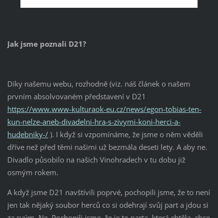
Jak jsme poznali D21?
Díky našemu webu, rozhodně (viz. náš článek o našem
prvním absolvovaném představení v D21
https://www.www-kulturaok-eu.cz/news/egon-tobias-ten-
kun-nelze-aneb-divadelni-hra-s-zivymi-koni-herci-a-
hudebniky-/
). I když si vzpomínáme, že jsme o něm věděli
dříve než před těmi našimi už bezmála deseti lety. A aby ne.
Divadlo působilo na našich Vinohradech v tu dobu již
osmým rokem.
A když jsme D21 navštívili poprvé, pochopili jsme, že to není
jen tak nějaký soubor herců co si odehrají svůj part a jdou si
za svým. Ne. Pochopili jsme, že je to parta, která chtěla, chce