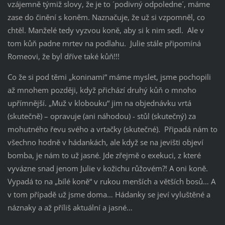
vzájemně týmiž slovy, že je to ´podivný odpoledne´, máme
zase do činění s koněm. Naznačuje, že už si vzpomněl, co
chtěl. Manželé tedy vyzvou koně, aby si k nim sedl. Ale v
tom kůň padne mrtev na podlahu. Julie stále připomíná
Romeovi, že byl dříve také kůň!!!
Co že si pod těmi „koninami“ máme myslet, jsme pochopili
až mnohem později, když přichází druhý kůň o mnoho
upřímnější. „Muž v klobouku“ jim na objednávku vrtá
(skutečně) – opravuje (ani náhodou) - stůl (skutečný) za
mohutného řevu svého a vrtačky (skutečné). Připadá nám to
všechno hodně v hádankách, ale když se na jevišti objeví
bomba, je nám to už jasné. Jde zřejmě o exekuci, z které
vyvázne snad jenom Julie v kožichu růžovém?! A oni koně.
Vypadá to na „bílé koně“ v rukou menších a větších bosů… A
v tom případě už jsme doma… Hádanky se jeví vyluštěné a
náznaky a až příliš aktuální a jasné…