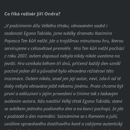
Co říká režisér Jiří Ondra?
„V podzimním dílu Velkého třesku, věnovaném osobě i
osobnosti Egona Tobiáše, jsme svědky dramatu Kazimira
Popesca ´Ten kůň nelže´. Jde o trojdílnou minutovou hru, kterou
servírujeme v celosvětové premiéře. Hra ´´Ten kůň nelže´ pochází
z roku 2007, ovšem doposud nebyla nikdy nikde uvedena na
jevišti. Hra vznikala během tří dnů, přičemž každý den vznikl
poctivě jeden díl a původně byla věnována režisérovi této
inscenace. Ovšem nikdo, snad jen její autor, neví, zda-li od té
doby nebyla věnována ještě někomu jinému. Proto chceme být
první a exkluzivní v jejím provedení a činíme tak s laskavým
svolením autora. Kdo navštíví Velký třesk Egona Tobiáše, stane
se svědkem jednoho podivného dne a na konci pochopí, že jde
v podstatě o den normální. Seznámíme se s Romeem a Julií,
uvidíme opravdového dostihového koně a zažijeme autentický