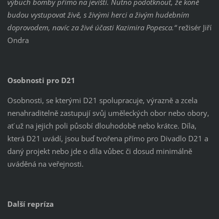
výbuch bomby přímo na jevišti. Nutno podotknout, že koně
budou vystupovat živě, s živými herci a živým hudebním
doprovodem, navíc za živé účasti Kazimira Popesca.“
režisér Jiří
Ondra
Osobnosti pro D21
Osobnosti, se kterými D21 spolupracuje, výrazně a zcela
nenahraditelně zastupují svůj uměleckých obor nebo obory,
ať už na jejich poli působí dlouhodobě nebo krátce. Díla,
která D21 uvádí, jsou buď tvořena přímo pro Divadlo D21 a
daný projekt nebo jde o díla vůbec či dosud minimálně
uváděná na veřejnosti.
Další repríza