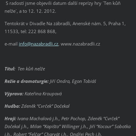
S radostí jsme objevili datum další reprízy hry ´Ten kůň
nelže´, a to 12. 12. 2012.
Tentokrát v Divadle Na zábradlí, Anenské nám. 5, Praha 1,
11533, tel: 222 868 868,
e-mail
info@nazabradli.cz
, www.nazabradli.cz
Titul:
Ten kůň nelže
Režie a dramaturgie:
Jiří Ondra, Egon Tobiáš
Výprava:
Kateřina Kroupová
Hudba:
Zdeněk “Cvrček” Dočekal
Hrají:
Ivana Machalová j.h., Petr Pochop, Zdeněk “Cvrček”
Dočekal j.h., Milan “Kapišto” Willinger j.h., Jiří “Kocour” Sobotka
j.h., Robert “Felčar” Charvát j.h., Ondřej Pech j.h.