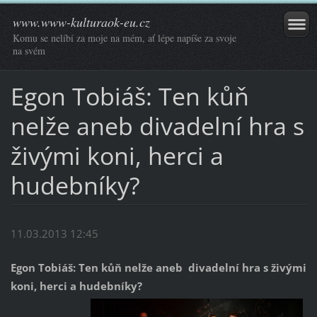
www.www-kulturaok-eu.cz
Komu se nelíbí za moje na mém, ať lépe napíše za svoje
na svém
Egon Tobiáš: Ten kůň
nelže aneb divadelní hra s
živými koni, herci a
hudebníky?
11.03.2013 12:45
Egon Tobiáš: Ten kůň nelže
aneb
divadelní hra s živými
koni, herci a hudebníky?