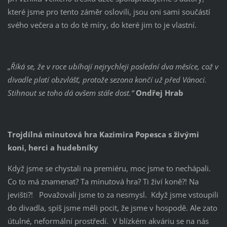
které jsme pro tento záměr oslovili, jsou oni sami součástí
svého večera a to do té míry, do které jim to je vlastní.
„Říká se, že v roce ubíhají nejrychleji poslední dva měsíce, což v
divadle platí obzvlášť, protože sezona končí už před Vánoci.
Stihnout se toho dá ovšem stále dost.“
Ondřej Hrab
Trojdílná minutová hra Kazimira Popesca s živými
koni, herci a hudebníky
Když jsme se chystali na premiéru, moc jsme to nechápali.
Co to má znamenat? Ta minutová hra? Ti živí koně?! Na
jevišti?! Považovali jsme to za nesmysl. Když jsme vstoupili
do divadla, spíš jsme měli pocit, že jsme v hospodě. Ale zato
útulné, neformální prostředí. V blízkém akváriu se na nás