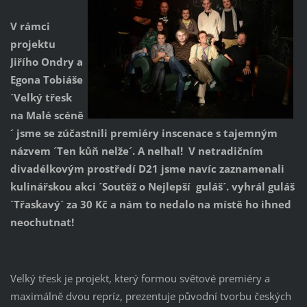
V rámci
projektu
Jiřího Ondry a
Egona Tobiáše
´Velký třesk
na Malé scéně
´ jsme se zúčastnili premiéry inscenace s tajemným
názvem ´Ten kůň nelže´. A nelhal! V netradičním
divadélkovým prostředí D21 jsme navíc zaznamenali
kulinářskou akci ´Soutěž o Nejlepší guláš´. vyhrál guláš
´Třaskavý´ za 30 Kč a nám to nedalo na místě ho ihned
neochutnat!
Velký třesk je projekt, který formou světové premiéry a
maximálně dvou repríz, prezentuje původní tvorbu českých