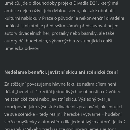
umělců. Jde o dlouhodobý projekt Divadla D21, který má
ambice nejen oživit jeho Malou scénu, ale také obohatit
kulturní nabídku v Praze o původní a nekonvenční divadelní
událost. Unikátní je především záměr představovat nejen
autory divadelních her, prozaiky nebo básníky, ale také
autory děl hudebních, výtvarných a zastupujících další
umělecká odvětví.
Neděláme benefici, jevištní skicu ani scénické čtení
Za stěžejní považujeme hlavně fakt, že naším cílem není
dělat „benefici“ či recitál jednotlivých osobností a už vůbec
ne scénické čtení nebo jevištní skicu. Výsledný tvar je
koncipován jako výsostně divadelní zpracování, akcentující
ve své scénické – tedy režijní, herecké i výtvarně – hudební
složce myšlenky a atmosféru díla jednotlivých autorů. Jelikož
při vzniku Velkého třesku úzce spolupracujeme s autory,