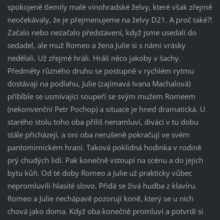
spokojeně tlemily malé vinohradské želvy, které však zřejmě
neočekávaly, že je přejmenujeme na želvy D21. A proč také?!
Začalo nebo nezačalo představení, když jsme usedali do
sedadel, ale muž Romeo a žena Julie si s námi vrásky
nedělali. Už zřejmě hráli. Hráli něco jakoby v šachy.
Předměty různého druhu se postupně v rychlém rytmu
dostávají na podlahu, Julie (zajímavá Ivana Machalová)
přiblble se usmívající soupeří se svým mužem Romeem
(nekonvenční Petr Pochop) a situace je hned dramatická. U
starého stolu toho oba příliš nenamluví, diváci v tu dobu
stále přicházejí, a oni oba nerušeně pokračují ve svém
pantomimickém hraní. Taková poklidná hodinka v rodině
prý chudých lidí. Pak konečně vstoupí na scénu a do jejich
bytu kůň. Od té doby Romeo a Julie už prakticky vůbec
nepromluvili hlasité slovo. Přidá se živá hudba z klavíru.
Romeo a Julie nechápavě pozorují koně, který se u nich
chová jako doma. Když oba konečně promluví a potvrdí si