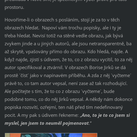
prostoru.
Hovoříme-li o obrazech s posláním, stojí je za to v těch
obrazech hledat. Napoví vám trochu popisky, ale i ty je
třeba hledat. Nevisí totiž na stěně vedle obrazu, jak bývá
zvykem jinde a u jiných autorů, ale jsou netransparentně, ba
až skrytě, vpašovány přímo do obrazu. Kdo hledá, najde. A
když najde, zjistí s údivem, že to, co z obrazu vycítil, to za něj
autor specifikoval a ztvárnil. V obrazech Borise Jirků se dá
prostě ´číst´ jako v napínavém příběhu. A zda z něj ´vyčteme´
právě to, co tam autor vepsal, není zase až tak rozhodující.
Ale počítejte s tím, že to co z obrazu ´vyčteme´, bude
podobné tomu, co do něj Jirků vepsal. A někdy nám dokonce
popiska rozsvítí, ozřejmí, ten náš před tím nedefinovaný
pocit. A my pak s údivem řekneme: „
Ano, to je to co jsem si
myslel, jen jsem to neuměl pojmenovat
.“