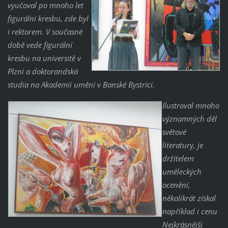
vyučoval po mnoho let
figurální kresbu, zde byl
i rektorem. V současné
době vede figurální
kresbu na universitě v
Plzni a doktorandská
studia na Akademii umění v Banské Bystrici.
Ilustroval mnoho
významných děl
světové
literatury, je
držitelem
uměleckých
ocenění,
několikrát získal
například i cenu
Nejkrásnější