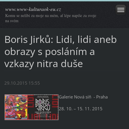
www.www-kulturaok-eu.cz
Komu se nelíbí za moje na mém, ať lépe napíše za svoje
na svém
Boris Jirků: Lidi, lidi aneb
obrazy s posláním a
vzkazy nitra duše
29.10.2015 15:55
Galerie Nová síň - Praha
28. 10. – 15. 11. 2015