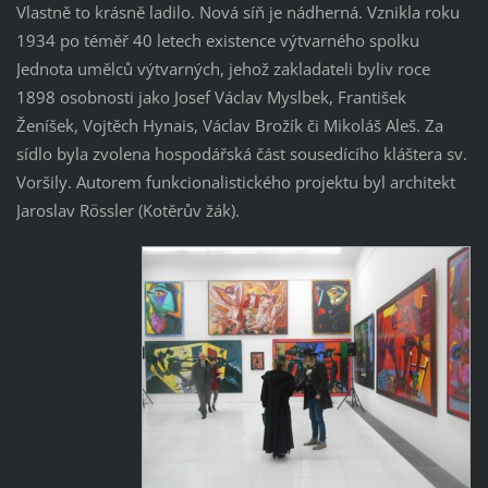
Vlastně to krásně ladilo. Nová síň je nádherná. Vznikla roku
1934 po téměř 40 letech existence výtvarného spolku
Jednota umělců výtvarných, jehož zakladateli byliv roce
1898 osobnosti jako Josef Václav Myslbek, František
Ženíšek, Vojtěch Hynais, Václav Brožík či Mikoláš Aleš. Za
sídlo byla zvolena hospodářská část sousedícího kláštera sv.
Voršily. Autorem funkcionalistického projektu byl architekt
Jaroslav Rössler (Kotěrův žák).