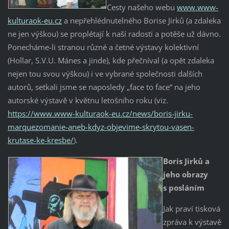
Cesty našeho webu
www.www-
kulturaok-eu.cz
a nepřehlédnutelného Borise Jirků (a zdaleka
ne jen výškou) se proplétají k naší radosti a potěše už dávno.
Ponecháme-li stranou různé a četné výstavy kolektivní
(Hollar, S.V.U. Mánes a jinde), kde přečníval (a opět zdaleka
nejen tou svou výškou) i ve vybrané společnosti dalších
autorů, setkali jsme se naposledy „face to face“ na jeho
autorské výstavě v květnu letošního roku (viz.
https://www.www-kulturaok-eu.cz/news/boris-jirku-
marquezomanie-aneb-kdyz-objevime-skrytou-vasen-
krutase-ke-kresbe/
).
Boris Jirků a
jeho obrazy
s posláním
Jak praví tisková
zpráva k výstavě