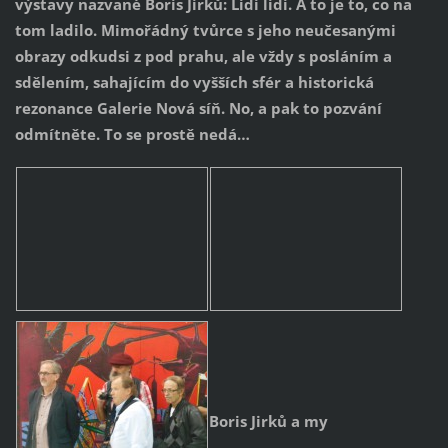
výstavy nazvané Boris Jirků: Lidi lidi. A to je to, co na
tom ladilo. Mimořádný tvůrce s jeho neučesanými
obrazy odkudsi z pod prahu, ale vždy s posláním a
sdělením, sahajícím do vyšších sfér a historická
rezonance Galerie Nová síň. No, a pak to pozvání
odmítněte. To se prostě nedá…
Boris Jirků a my