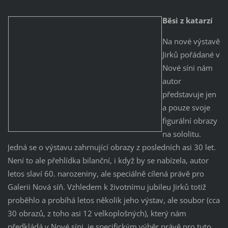
Běsi z katarzí
Na nové výstavě
Jirků pořádané v
Nové síni nám
autor
představuje jen
a pouze svoje
figurální obrazy
na sololitu.
Jedná se o výstavu zahrnující obrazy z posledních asi 30 let.
Není to ale přehlídka bilanční, i když by se nabízela, autor
letos slaví 60. narozeniny, ale speciálně cílená právě pro
Galerii Nová síň. Vzhledem k životnímu jubileu Jirků totiž
proběhlo a probíhá letos několik jeho výstav, ale soubor (cca
30 obrazů, z toho asi 12 velkoplošných), který nám
předkládá v Nové síni, je specifickým výběr právě pro tuto