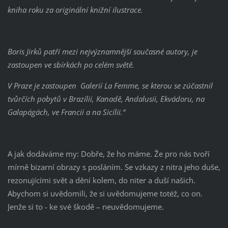
kniha roku za originální knižní ilustrace.
Boris Jirků patří mezi nejvýznamnější současné autory, je
zastoupen ve sbírkách po celém světě.
V Praze je zastoupen Galerií La Femme, se kterou se zúčastnil
tvůrčích pobytů v Brazílii, Kanadě, Andalusii, Ekvádoru, na
Galapágách, ve Francii a na Sicílii.“
A jak dodáváme my: Dobře, že ho máme. Že pro nás tvoří
mírně bizarní obrazy s posláním. Se vzkazy z nitra jeho duše,
rezonujícími svět a dění kolem, do niter a duší našich.
Abychom si uvědomili, že si uvědomujeme totéž, co on.
Jenže si to - ke své škodě – neuvědomujeme.