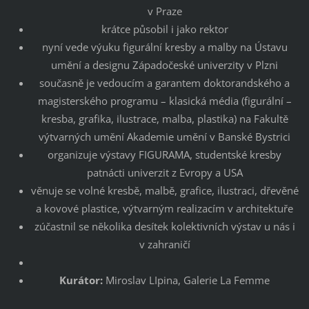
v Praze
krátce působil i jako rektor
nyní vede výuku figurální kresby a malby na Ústavu
umění a designu Západočeské univerzity v Plzni
současně je vedoucím a garantem doktorandského a
magisterského programu – klasická média (figurální –
kresba, grafika, ilustrace, malba, plastika) na Fakultě
výtvarných umění Akademie umění v Banské Bystrici
organizuje výstavy FIGURAMA, studentské kresby
patnácti univerzit z Evropy a USA
věnuje se volné kresbě, malbě, grafice, ilustraci, dřevěné
a kovové plastice, výtvarným realizacím v architektuře
zúčastnil se několika desítek kolektivních výstav u nás i
v zahraničí
Kurátor:
Miroslav LIpina, Galerie La Femme