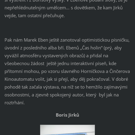
nepřehlédnutelným umělcem… s dovětkem, že kam Jirků
vejde, tam ostatní přečuhuje.
Pak nám Marek Eben ještě zanotoval optimistickou písničku,
úvodní z posledního alba bří. Ebenů „Čas holin“ (prý, aby
vyvážil atmosféru vystavených obrazů) a přidal na
všeobecnou žádost ještě jednu interaktivní píseň, kde
přítomní mohou, po vzoru slavného Horníčkova a Činčerova
Kinoautomatu volit, jak si přejí, aby děj pokračoval. V dobré
pohodě tak začala výstava, na níž se to hemžilo zajímavými
osobnostmi, a zjevně spokojený autor, který byl jak na
roztrhání.
Boris Jirků