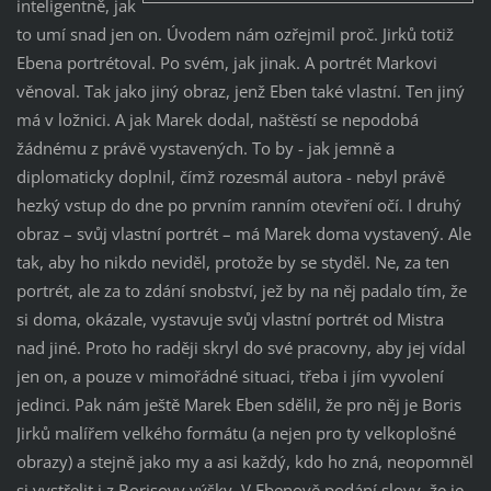
inteligentně, jak
to umí snad jen on. Úvodem nám ozřejmil proč. Jirků totiž
Ebena portrétoval. Po svém, jak jinak. A portrét Markovi
věnoval. Tak jako jiný obraz, jenž Eben také vlastní. Ten jiný
má v ložnici. A jak Marek dodal, naštěstí se nepodobá
žádnému z právě vystavených. To by - jak jemně a
diplomaticky doplnil, čímž rozesmál autora - nebyl právě
hezký vstup do dne po prvním ranním otevření očí. I druhý
obraz – svůj vlastní portrét – má Marek doma vystavený. Ale
tak, aby ho nikdo neviděl, protože by se styděl. Ne, za ten
portrét, ale za to zdání snobství, jež by na něj padalo tím, že
si doma, okázale, vystavuje svůj vlastní portrét od Mistra
nad jiné. Proto ho raději skryl do své pracovny, aby jej vídal
jen on, a pouze v mimořádné situaci, třeba i jím vyvolení
jedinci. Pak nám ještě Marek Eben sdělil, že pro něj je Boris
Jirků malířem velkého formátu (a nejen pro ty velkoplošné
obrazy) a stejně jako my a asi každý, kdo ho zná, neopomněl
si vystřelit i z Borisovy výšky. V Ebenově podání slovy, že je