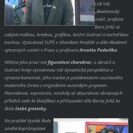
Lidi lidi:
„Akademický
malíř, profesor
Boris Jirků se
zabývá malbou, kresbou, grafikou, knižní ilustrací a sochařskou
tvorbou. Vystudoval SUPŠ v Uherském Hradišti a dále Akademii
výtvarných umění v Praze u profesora
Arnošta Paderlíka
.
Většina jeho prací má
figurativní charakter
, u obrazů a
ilustrací hraje významnou roli dynamická perspektiva a
výrazná barevnost. Jeho tvorba je podobenstvím současného
moderního života s originálním autorským projevem.
Pitoresknost, expresivita, mnohdy až absurdnost obrazových
příběhů vede ke klasifikaci a přiřazování díla Borise Jirků ke
škole
české grotesky.
Na pražské Vysoké škole
uměleckoprůmyslové