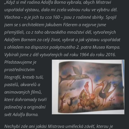
„Když si mě rodina Adolfa Borna vybrala, abych Mistrovi
uspořádal výstavu, dala mi zcela volnou ruku ve výběru děl.
Všechna – a je jich tu cca 160 – jsou z rodinné sbírky. Spojil
jsem se s architektem Jakubem Fišerem a nejprve jsme
přemýšleli, co z toho obrovského množství děl, vytvořených
Adolfem Bornem za celý život, vybrat a jak výstavu uspořádat
s ohledem na dispozice poskytnutého 2. patra Musea Kampa.
Vybírali jsme z děl vytvořených od ro
ku 1964 do roku 2016.
Představujeme je
prostřednictvím
litografií, kreseb tuší,
pastelů, akvarelů a
animovaných filmů,
které dohromady tvoří
jedinečný a originální
svět Adolfa Borna.
Nechybí zde ani jakási Mistrova uměle
cká závěť, kterou je