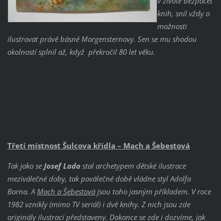
v životě bezpočet
knih, snil vždy o
možnosti
ilustrovat právě básně Morgensternovy. Sen se mu shodou
okolností splnil až, když
překročil 80 let věku.
Třetí místnost Šulcova křídla – Mach a Šebestová
Tak jako se
Josef Lada
stal archetypem dětské ilustrace
meziválečné doby, tak pov
álečné době vládne styl Adolfa
Borna. A
Mach a Šebestová
jsou toho jasným příkladem. V roce
1982 vznikly (mimo TV seriál) i dvě knihy. Z nich jsou zde
originály ilustrací představeny. Dokonce se zde i dozvíme, jak