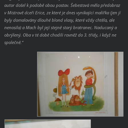
autor došel k podobě obou postav. Šebestová měla předobraz
v Mistrově dceři Erice, ze které je dnes vynikající malířka (jen jí
byly domalovány dlouhé blond vlasy, které vždy chtěla, ale
nenosila) a Mach byl její stejně starý bratranec. Naducaný a
obrýlený. Oba v té době chodili rovněž do 3. třídy, i když ne
společně.“