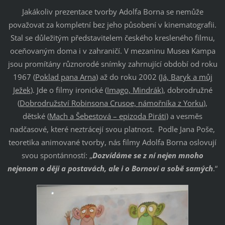
Jakákoliv prezentace tvorby Adolfa Borna se nemůže
považovat za kompletní bez jeho působení v kinematografii.
Stal se důležitým představitelem českého kresleného filmu,
oceňovaným doma i v zahraničí. V mezaninu Musea Kampa
jsou promítány různorodé snímky zahrnující období od roku
1967 (
Poklad pana Arna
) až do roku 2002 (
Já, Baryk a můj
Ježek
). Jde o filmy ironické (
Imago, Mindrák
), dobrodružné
(
Dobrodružství Robinsona Crusoe, námořníka z Yorku
),
dětské (
Mach a Šebestová – epizoda Piráti)
a vesměs
nadčasové, které neztrácejí svou platnost. Podle Jana Poše,
teoretika animované tvorby, nás filmy Adolfa Borna oslovují
svou spontánností: „
Dozvídáme se z ní nejen mnoho
nejenom o ději a postavách, ale i o Bornovi a sobě samých
.“