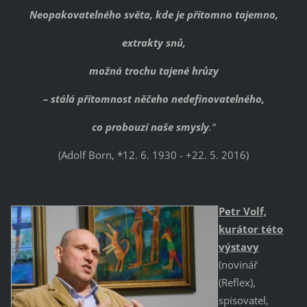
Neopakovatelného světa, kde je přítomno tajemno,
extrakty snů,
možná trochu tajené hrůzy
– stálá přítomnost něčeho nedefinovatelného,
co probouzí naše smysly
.“
(Adolf Born, *12. 6. 1930 - +22. 5. 2016)
Petr Volf,
kurátor této
výstavy
(novinář
(Reflex),
spisovatel,