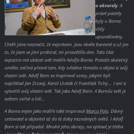
a akvarely
. A
právě pastely
byly u Borna
vždy
upozaďovány.
Chtěli jsme naznačit, že neprávem. Jsou skvěle barevné a už jen
to, že jsem se jimi probíral, mi prosvětlilo den. Tato část
expozice má ukázat svět malíře Adolfa Borna. Protože skutečný
umělec začíná přesně tam, kdy zvládne řemeslo a objeví si svůj
vlastní svět. Adolf Born se inspiroval vzory, jakými byli
například Jan Zrzavý, Kamil Lhoták či František Tichý… I oni si
vytvořili svůj vlastní svět. Tak jako Adolf Born. A Bornův svět je
světem zvířat a lidí…
A Borna nejen jako malíře také inspiroval
Marco Polo
. Dávný
cestovatel a objevitel až do té doby neznámých světů. I Adolf
Born si tak připadal. Mnohé jeho obrazy, na výstavě je třeba