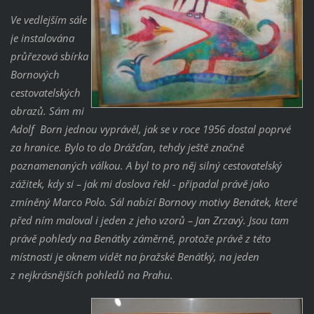
Ve vedlejším sále
je instalována
průřezová sbírka
Bornových
cestovatelských
obrazů. Sám mi
Adolf Born jednou vyprávěl, jak se v roce 1956 dostal poprvé
za hranice. Bylo to do Drážďan, tehdy ještě značně
poznamenaných válkou. A byl to pro něj silný cestovatelský
zážitek, kdy si – jak mi doslova řekl - připadal právě jako
zmíněný Marco Polo. Sál nabízí Bornovy motivy Benátek, které
před ním maloval i jeden z jeho vzorů – Jan Zrzavý. Jsou tam
právě pohledy na Benátky záměrně, protože právě z této
místnosti je oknem vidět na ´pražské Benátky´, na jeden
z nejkrásnějších pohledů na Prahu.