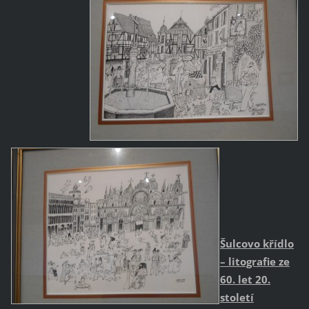
Šulcovo křídlo
– litografie ze
60. let 20.
století