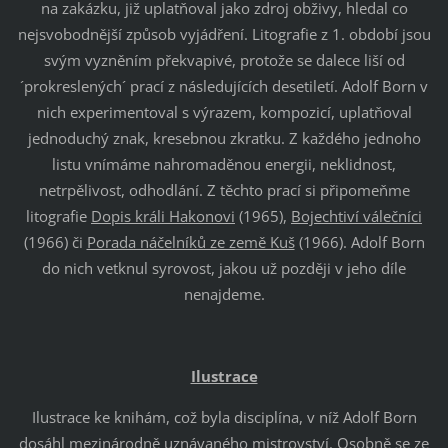
na zakázku, již uplatňoval jako zdroj obživy, hledal co
nejsvobodnější způsob vyjádření. Litografie z 1. období jsou
svým vyzněním překvapivé, protože se dalece liší od
´prokreslených´ prací z následujících desetiletí. Adolf Born v
nich experimentoval s výrazem, kompozicí, uplatňoval
jednoduchý znak, kresebnou zkratku. Z každého jednoho
listu vnímáme nahromaděnou energii, neklidnost,
netrpělivost, odhodlání. Z těchto prací si připomeňme
litografie
Dopis králi Hakonovi
(1965),
Bojechtiví válečníci
(1966) či
Porada náčelníků ze země Kuš
(1966). Adolf Born
do nich vetknul syrovost, jakou už později v jeho díle
nenajdeme.
Ilustrace
Ilustrace ke knihám, což byla disciplína, v níž Adolf Born
dosáhl mezinárodně uznávaného mistrovství. Osobně se ze