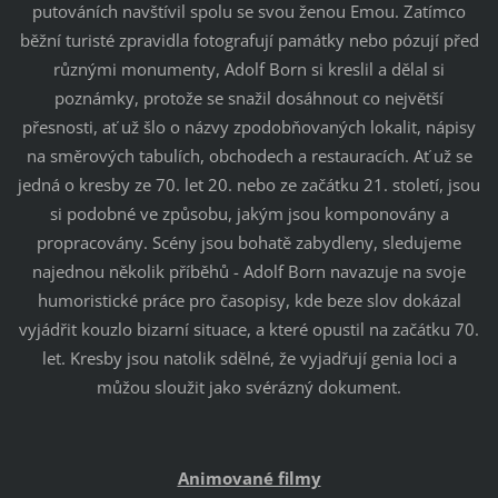
putováních navštívil spolu se svou ženou Emou. Zatímco
běžní turisté zpravidla fotografují památky nebo pózují před
různými monumenty, Adolf Born si kreslil a dělal si
poznámky, protože se snažil dosáhnout co největší
přesnosti, ať už šlo o názvy zpodobňovaných lokalit, nápisy
na směrových tabulích, obchodech a restauracích. Ať už se
jedná o kresby ze 70. let 20. nebo ze začátku 21. století, jsou
si podobné ve způsobu, jakým jsou komponovány a
propracovány. Scény jsou bohatě zabydleny, sledujeme
najednou několik příběhů - Adolf Born navazuje na svoje
humoristické práce pro časopisy, kde beze slov dokázal
vyjádřit kouzlo bizarní situace, a které opustil na začátku 70.
let. Kresby jsou natolik sdělné, že vyjadřují genia loci a
můžou sloužit jako svérázný dokument.
Animované filmy