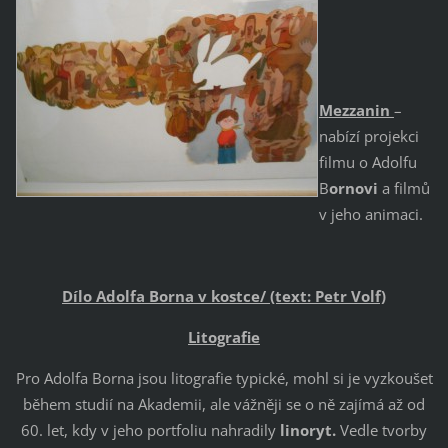
Mezzanin
–
nabízí projekci
filmu o Adolfu
B
ornovi
a filmů
v jeho animaci.
Dílo Adolfa Borna v kostce/ (text: Petr Volf)
Litografie
Pro Adolfa Borna jsou litografie typické, mohl si je vyzkoušet
během studií na Akademii, ale vážněji se o ně zajímá až od
60. let, kdy v jeho portfoliu nahradily
linoryt.
Vedle tvorby