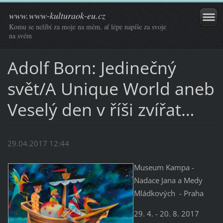
www.www-kulturaok-eu.cz
Komu se nelíbí za moje na mém, ať lépe napíše za svoje
na svém
Adolf Born: Jedinečný
svět/A Unique World aneb
Veselý den v říši zvířat…
29.04.2017 12:44
Museum Kampa -
Nadace Jana a Medy
Mládkových - Praha
29. 4. - 20. 8. 2017