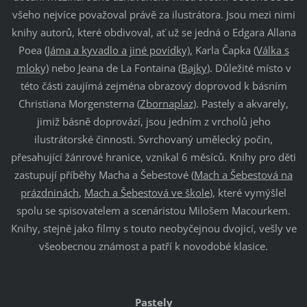
všeho nejvíce považoval právě za ilustrátora. Jsou mezi nimi
knihy autorů, které obdivoval, ať už se jedná o Edgara Allana
Poea (
Jáma a kyvadlo a jiné povídky),
Karla Čapka (
Válka s
mloky)
nebo Jeana de La Fontaina (
Bajky
). Důležité místo v
této části zaujímá zejména obrazový doprovod k básním
Christiana Morgensterna (
Zbornaplaz)
. Pastely a akvarely,
jimiž básně doprovází, jsou jedním z vrcholů jeho
ilustrátorské činnosti. Svrchovaný umělecký počin,
přesahující žánrové hranice, vznikal 6 měsíců. Knihy pro děti
zastupují příběhy Macha a Šebestové (
Mach a Šebestová na
prázdninách
,
Mach a Šebestová ve škole
), které vymýšlel
spolu se spisovatelem a scenáristou Milošem Macourkem.
Knihy, stejně jako filmy s touto neobyčejnou dvojicí, vešly ve
všeobecnou známost a patří k novodobé klasice.
Pastely