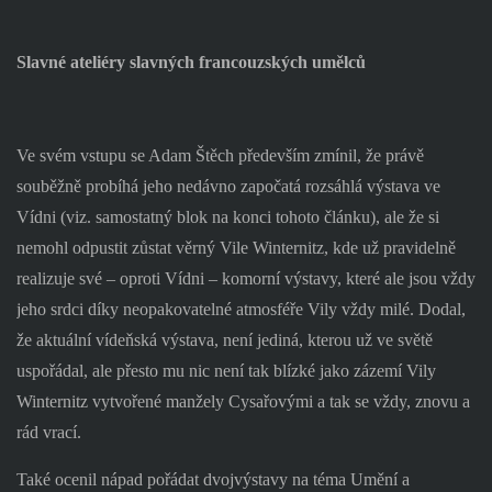
Slavné ateliéry slavných francouzských umělců
Ve svém vstupu se Adam Štěch především zmínil, že právě
souběžně probíhá jeho nedávno započatá rozsáhlá výstava ve
Vídni (viz. samostatný blok na konci tohoto článku), ale že si
nemohl odpustit zůstat věrný Vile Winternitz, kde už pravidelně
realizuje své – oproti Vídni – komorní výstavy, které ale jsou vždy
jeho srdci díky neopakovatelné atmosféře Vily vždy milé. Dodal,
že aktuální vídeňská výstava, není jediná, kterou už ve světě
uspořádal, ale přesto mu nic není tak blízké jako zázemí Vily
Winternitz vytvořené manžely Cysařovými a tak se vždy, znovu a
rád vrací.
Také ocenil nápad pořádat dvojvýstavy na téma Umění a