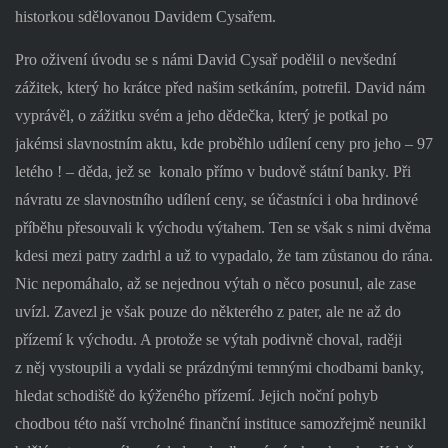
historkou sdělovanou Davidem Cysařem.
Pro oživení úvodu se s námi David Cysař podělil o nevšední
zážitek, který ho krátce před našim setkáním, potrefil. David nám
vyprávěl, o zážitku svém a jeho dědečka, který je potkal po
jakémsi slavnostním aktu, kde proběhlo udílení ceny pro jeho – 97
letého ! – děda, jež se
konalo přímo v budově státní banky. Při
návratu ze slavnostního udílení ceny, se účastníci i oba hrdinové
příběhu přesouvali k východu výtahem. Ten se však s nimi dvěma
kdesi mezi patry zadrhl a už to vypadalo, že tam zůstanou do rána.
Nic nepomáhalo, až se nejednou výtah o něco posunul, ale zase
uvízl. Zavezl je však pouze do některého z pater, ale ne až do
přízemí k východu. A protože se výtah podivně choval, raději
z něj vystoupili a vydali se prázdnými temnými chodbami banky,
hledat schodiště do kýženého přízemí. Jejich noční pohyb
chodbou této naší vrcholné finanční instituce samozřejmě neunikl