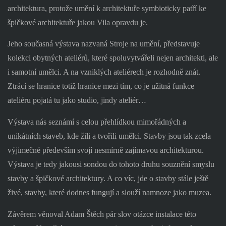
architektura, protože umění k architektuře symbioticky patří ke
špičkové architektuře jakou Vila opravdu je.
Jeho současná výstava nazvaná Stroje na umění, představuje
kolekci obytných ateliérů, které spoluvytvářeli nejen architekti, ale
i samotní umělci. A na vzniklých ateliérech je rozhodně znát.
Ztrácí se hranice totiž hranice mezi tím, co je užitná funkce
ateliéru pojatá tu jako studio, jindy ateliér…
Výstava nás seznámí s celou přehlídkou mimořádných a
unikátních staveb, kde žili a tvořili umělci. Stavby jsou tak zcela
výjimečné především svojí nesmírně zajímavou architekturou.
Výstava je tedy jakousi sondou do tohoto druhu souznění smyslu
stavby a špičkové architektury. A co víc, jde o stavby stále ještě
živé, stavby, které dodnes fungují a slouží namnoze jako muzea.
Závěrem věnoval Adam Štěch pár slov otázce instalace této