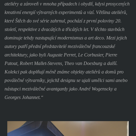
ateliéry a zároveň v mnoha případech i obydlí, kdysi prosycených
kreativní energií výtvarných experimentů a vizí. Většina ateliérů,
které Štěch do své série zahrnul, pochází z první poloviny 20.
století, respektive z dvacátých a třicátých let. V těchto stavbách
dominuje tehdy nastupující modernismus a art deco. Mezi jejich
autory patří přední představitelé meziválečné francouzské
architektury, jako byli Auguste Perret, Le Corbusier, Pierre
Patout, Robert Mallet-Stevens, Theo van Doesburg a další.
Kolekci pak doplňují méně známe objekty ateliérů a domů pro
poválečné výtvarníky, jejichž designu se ujali umělci sami anebo
nástupci meziválečné avantgardy jako André Wogenscky a
Georges Johannet.“