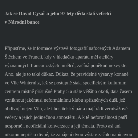
Jak se David Cysař a jeho 97 letý děda stali vetřelci
v Národní bance
Připusťme, že informace výstavě fotografií nafocených Adamem
Štěchem ve Francii, kdy v hledáčku aparátu měl ateliéry
významných francouzských umělců, začíná poněkud nezvykle.
Ano, ale je to také důkaz. Důkaz, že pravidelné výstavy konané
ve Vile Winternitz, jež se postupně stala specifickým kulturním
centrem místně příslušné Prahy 5 a stále většího okolí, dala časem
vzniknout jakémusi neformálnímu klubu spřízněných duší, jež
obdivují nejen Vilu, ale i hostitelský pár a mají rádi vernisážové
večery a jejich jedinečnou atmosféru. A k té neformálnosti patří
nesporně i neoficiální konverzace a její témata. Proto asi ani
nikomu nepřišlo divné, že zahájení dvou výstav začalo napínavou