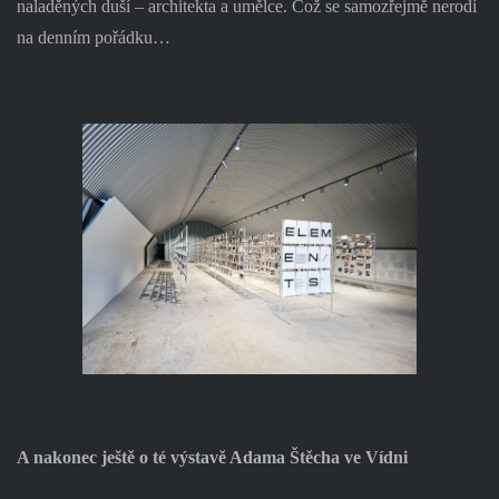
naladěných duší – architekta a umělce. Což se samozřejmě nerodí
na denním pořádku…
A nakonec ještě o té výstavě Adama Štěcha ve Vídni