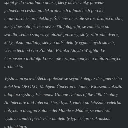
spojil je do vizuálního atlasu, který návštěvníky provede
jedinečnou cestou po dekorativních a funkčních prvcích
modernistické architektury. Štěchův neustále se rozrůstající archiv,
který dnes čítá již více než 7 000 fotografií, se zaměřuje na
svítidla, sedací soupravy, úložné prostory, stoly, zábradlí, dveře,
kliky, okna, podlahy, stěny a další detaily výjimečných staveb,
včetně těch od Gia Pontiho, Franka Lloyda Wrighta, Le
Corbusiera a Adolfa Loose, ale i zapomenutých a málo známých
architektů.
Výstavu připravil Štěch společně se svými kolegy z designérského
kolektivu OKOLO, Matějem Činčerou a Janem Klossem. Jakožto
adaptaci výstavy Elements: Unique Details of the 20th Century
Architecture and Interior, která byla k vidění na letošním veletrhu
nábytku a designu Salone del Mobile v Miláně, se vídeňská
výstava zaměří především na detaily typické pro rakouskou
architekturu.