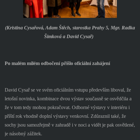
(Kristina Cysařová, Adam Štěch, starostka Prahy 5, Mgr. Radka
Šimková a David Cysař)
Po malém milém odbočení přišlo oficiální zahájení
David Cysař se ve svém oficiálním vstupu především liboval, že
letošní novinka, kombinace dvou výstav současně se osvědčila a
že v tom tedy mohou pokračovat. Odborné výstavy v interiéru i
příští rok vhodně doplní výstavy venkovní. Zdůraznil také, že
sochy jsou samozřejmě v zahradě i v noci a vidět je pak osvětlené,
je násobný zážitek.