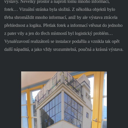
výstavy. Nevelký prostor a naproti tomu mnoho informací,
fotek… Vizuální stránka byla složitá. Z několika objektů bylo
třeba shromáždit mnoho informací, aniž by ale výstava ztrácela
přehlednost a logiku. Přetlak fotek a informací vtěsnat do jednoho
z pater vily a jen do třech místností byl logistický problém…
Vynalézavostí realizátorů se instalace podařila a vznikla tak opět
další nápaditá, a jako vždy srozumitelná, poučná a krásná výstava.