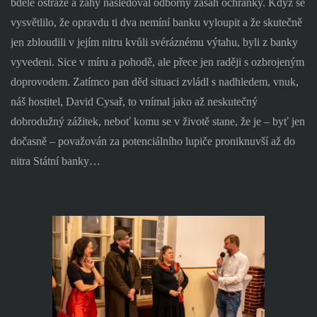
bdělé ostraze a záhy následoval odborný zásah ochranky. Když se
vysvětlilo, že opravdu ti dva nemíní banku vyloupit a že skutečně
jen zbloudili v jejím nitru kvůli svéráznému výtahu, byli z banky
vyvedeni. Sice v míru a pohodě, ale přece jen raději s ozbrojeným
doprovodem. Zatímco pan děd situaci zvládl s nadhledem, vnuk,
náš hostitel, David Cysař, to vnímal jako až neskutečný
dobrodužný zážitek, neboť komu se v životě stane, že je – byť jen
dočasně – považován za potenciálního lupiče proniknuvší až do
nitra Státní banky…