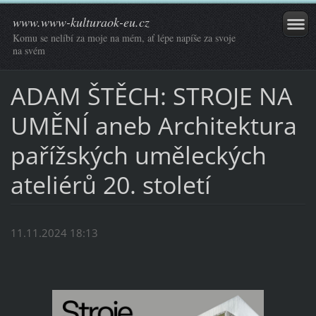
www.www-kulturaok-eu.cz
Komu se nelíbí za moje na mém, ať lépe napíše za svoje
na svém
ADAM ŠTĚCH: STROJE NA
UMĚNÍ aneb Architektura
pařížských uměleckých
ateliérů 20. století
11.11.2024 18:13