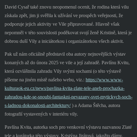
David Cysař také znovu neopomenul ocenit, že rodina která vilu
získala zpět, jim ji svěřila k užívání ve prospěch veřejnosti, že
podporuje jejich aktivity ve Vile připravované. Hlavně však
nepomněl v této souvislosti poděkovat svojí ženě Kristině, která je
dobrou duší Vily a iniciátorkou i organizátorkou všech aktivit.
Pak už nám oficiálně představil oba autory nejnovějších výstav
konaných až do února 2025 ve vile a její zahradě. Pavlínu Kvitu,
která ozvláštnila zahradu Vily svými sochami (o této výstavě
píšeme na jiném místě našeho webu, viz.:
https://www.www-
kulturaok-eu.cz/news/pavlina-kvita-zlate-tele-aneb-prochazka-
zahradou-kde-se-snoubi-fantaskni-nevazany-svet-mytickych-soch-
s-ladnou-dokonalosti-architektury/
) a Adama Štěcha, autora
fotografií vystavených v interiéru vily.
Pavlína Kvita, autorka soch pro venkovní výstavu nazvanou Zlaté
tele a kurátorka této výstavy, Kristýna Jirátová, jakožto dámy,