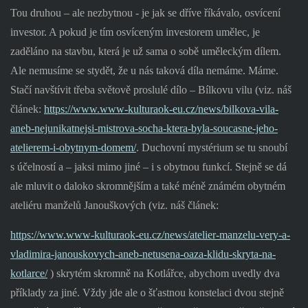
Tou druhou – ale nezbytnou - je jak se dříve říkávalo, osvícení
investor. A pokud je tím osvíceným investorem umělec, je
zaděláno na stavbu, která je už sama o sobě uměleckým dílem.
Ale nemusíme se stydět, že u nás taková díla nemáme. Máme.
Stačí navštívit třeba světově proslulé dílo – Bílkovu vilu (viz. náš
článek:
https://www.www-kulturaok-eu.cz/news/bilkova-vila-
aneb-nejunikatnejsi-mistrova-socha-ktera-byla-soucasne-jeho-
atelierem-i-obytnym-domem/
. Duchovní mystérium se tu snoubí
s účelností a – jaksi mimo jiné – i s obytnou funkcí. Stejně se dá
ale mluvit o daloko skromnějším a také méně známém obytném
ateliéru manželů Janouškových (viz. náš článek:
https://www.www-kulturaok-eu.cz/news/atelier-manzelu-very-a-
vladimira-janouskovych-aneb-netusena-oaza-klidu-skryta-na-
kotlarce/
) skrytém skromně na Kotlářce, abychom uvedly dva
příklady za jiné. Vždy jde ale o šťastnou konstelaci dvou stejně