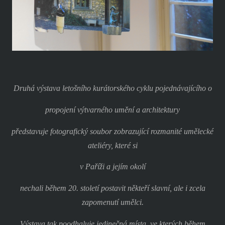
Druhá výstava letošního kurátorského cyklu pojednávajícího o
propojení výtvarného umění a architektury
představuje fotografický soubor zobrazující rozmanité umělecké
ateliéry, které si
v Paříži a jejím okolí
nechali během 20. století postavit někteří slavní, ale i zcela
zapomenutí umělci.
Výstava tak poodhaluje jedinečná místa, ve kterých během