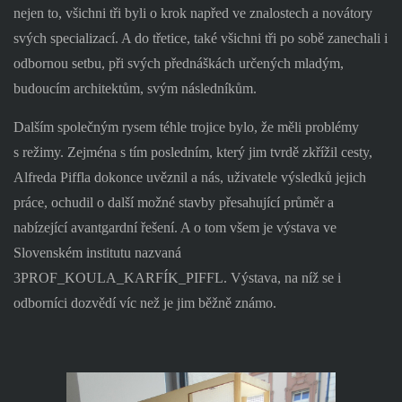
nejen to, všichni tři byli o krok napřed ve znalostech a novátory
svých specializací. A do třetice, také všichni tři po sobě zanechali i
odbornou setbu, při svých přednáškách určených mladým,
budoucím architektům, svým následníkům.
Dalším společným rysem téhle trojice bylo, že měli problémy
s režimy. Zejména s tím posledním, který jim tvrdě zkřížil cesty,
Alfreda Piffla dokonce uvěznil a nás, uživatele výsledků jejich
práce, ochudil o další možné stavby přesahující průměr a
nabízející avantgardní řešení. A o tom všem je výstava ve
Slovenském institutu nazvaná
3PROF_KOULA_KARFÍK_PIFFL. Výstava, na níž se i
odborníci dozvědí víc než je jim běžně známo.