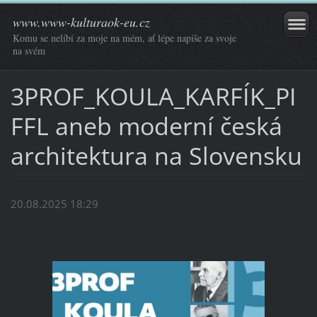
www.www-kulturaok-eu.cz
Komu se nelíbí za moje na mém, ať lépe napíše za svoje
na svém
3PROF_KOULA_KARFÍK_PI
FFL aneb moderní česká
architektura na Slovensku
20.08.2025 18:29