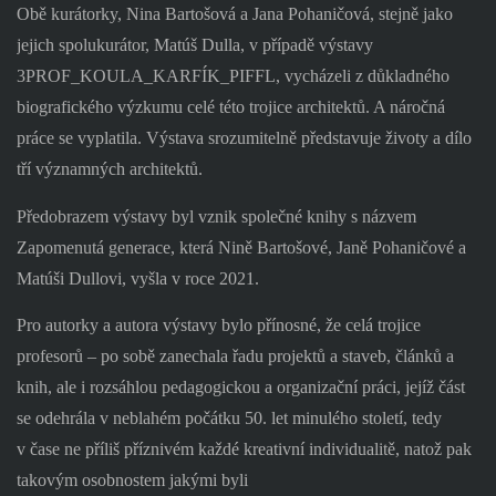
Obě kurátorky, Nina Bartošová a Jana Pohaničová, stejně jako
jejich spolukurátor, Matúš Dulla, v případě výstavy
3PROF_KOULA_KARFÍK_PIFFL, vycházeli z důkladného
biografického výzkumu celé této trojice architektů. A náročná
práce se vyplatila. Výstava srozumitelně představuje životy a dílo
tří významných architektů.
Předobrazem výstavy byl vznik společné knihy s názvem
Zapomenutá generace, která Nině Bartošové, Janě Pohaničové a
Matúši Dullovi, vyšla v roce 2021.
Pro autorky a autora výstavy bylo přínosné, že celá trojice
profesorů – po sobě zanechala řadu projektů a staveb, článků a
knih, ale i rozsáhlou pedagogickou a organizační práci, jejíž část
se odehrála v neblahém počátku 50. let minulého století, tedy
v čase ne příliš příznivém každé kreativní individualitě, natož pak
takovým osobnostem jakými byli