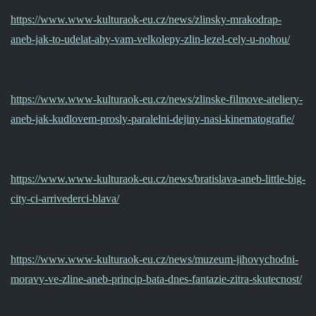
https://www.www-kulturaok-eu.cz/news/zlinsky-mrakodrap-
aneb-jak-to-udelat-aby-vam-velkolepy-zlin-lezel-cely-u-nohou/
https://www.www-kulturaok-eu.cz/news/zlinske-filmove-ateliery-
aneb-jak-kudlovem-prosly-paralelni-dejiny-nasi-kinematografie/
https://www.www-kulturaok-eu.cz/news/bratislava-aneb-little-big-
city-ci-arrivederci-blava/
https://www.www-kulturaok-eu.cz/news/muzeum-jihovychodni-
moravy-ve-zline-aneb-princip-bata-dnes-fantazie-zitra-skutecnost/