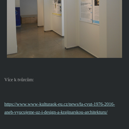
Více k tvůrcům:
https://www.www-kulturaok-eu.cz/news/fa-cvut-1976-2016-
aneb-vyucujeme-uz-i-design-a-krajinarskou-architekturu/