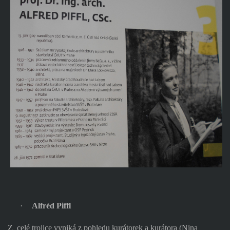
·
Alfréd Piffl
Z celé trojice vyniká z pohledu kurátorek a kurátora (Nina