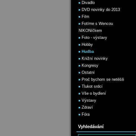
Divadlo
DVD novinky do 2013
Film
Fotíme s Wencou
NIKONíčkem
Foto - výstavy
Hobby
Hudba
Knižní novinky
Kongresy
Ostatní
Proč bychom se netěšili
Tlukot srdcí
Vše o bydlení
Výstavy
Zdraví
Fóra
Vyhledávání