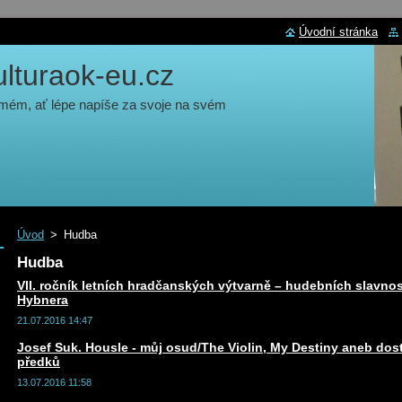
Úvodní stránka
turaok-eu.cz
 mém, ať lépe napíše za svoje na svém
Úvod
>
Hudba
Hudba
VII. ročník letních hradčanských výtvarně – hudebních slavnos
Hybnera
21.07.2016 14:47
Josef Suk. Housle - můj osud/The Violin, My Destiny aneb dos
předků
13.07.2016 11:58