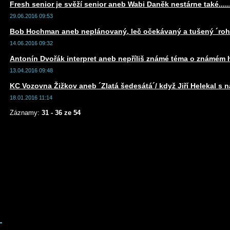
Fresh senior je svěží senior aneb Wabi Daněk nestárne také..........
29.06.2016 09:53
Bob Hochman aneb neplánovaný, leč očekávaný a tušený ´rohl
14.06.2016 09:32
Antonín Dvořák interpret aneb nepříliš známé téma o známém 
13.04.2016 09:48
KC Vozovna Žižkov aneb ´Zlatá šedesátá´/ když Jiří Helekal s 
18.01.2016 11:14
Záznamy:
31 - 36 ze 54