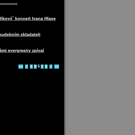
..........
íkový´ koncert Ivana Hlase
hudebním skladateli
námi evergreeny zpíval
6
<<
<
4
5
7
8
>
>>