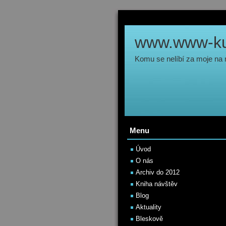
www.www-kul
Komu se nelíbí za moje na
Menu
Úvod
O nás
Archiv do 2012
Kniha návštěv
Blog
Aktuality
Bleskově