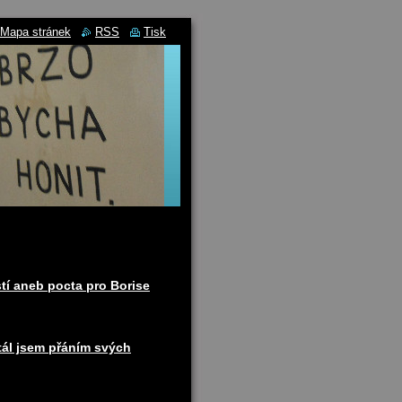
Mapa stránek
RSS
Tisk
tí aneb pocta pro Borise
tál jsem přáním svých