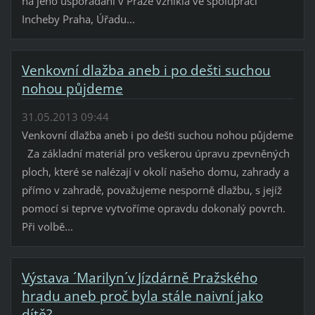
na jeho uspořádání v Praze vznikla ve spolupráci
Incheby Praha, Úřadu...
Venkovní dlažba aneb i po dešti suchou
nohou půjdeme
31.05.2013 09:44
Venkovní dlažba aneb i po dešti suchou nohou půjdeme
Za základní materiál pro veškerou úpravu zpevněných
ploch, které se nalézají v okolí našeho domu, zahrady a
přímo v zahradě, považujeme nesporně dlažbu, s jejíž
pomocí si teprve vytvoříme opravdu dokonalý povrch.
Při volbě...
Výstava ´Marilyn´v Jízdárně Pražského
hradu aneb proč byla stále naivní jako
dítě?