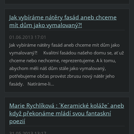
Jak vybíráme nátěry fasád aneb chceme
mít dům jako vymalovaný?!
01.06.2013 17:01
Jak vybíráme nátěry fasád aneb chceme mít dům jako
vymalovaný?! Kvalitní fasádou našeho domu se, ať už
chceme nebo nechceme, reprezentujeme. A k tomu,
abychom měli náš dům stále jako vymalovaný,
potřebujeme občas provést zbrusu nový nátěr jeho
fasády. Natíráme-li...
Marie Rychlíková : ´Keramické koláže´ aneb
když překonáme mládí svou fantaskní
poezií
31.05.2013 13:17