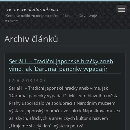
www.www-kulturaok-eu.cz
Komu se nelíbí za moje na mém, ať lépe napíše za svoje
na svém
Archiv článků
Seriál I. – Tradiční japonské hračky aneb
víme, jak ´Daruma´ panenky vypadají?
02.06.2013 14:00
Seriál I. – Tradiční japonské hračky aneb víme, jak
´Daruma´ panenky vypadají? Muzeum hlavního města
Prahy uspořádalo ve spolupráci s Národním muzeem
výstavu japonských hraček ze sbírek Náprstkova muzea
asijských, afrických a amerických kultur s názvem
„Hrajeme si celý den“. Výstava potrvá...