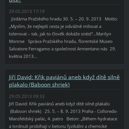
29.05.2013 17:19
Jízdárna Pražského hradu 30. 5. – 20. 9. 2013 Motto:
„Myslím, že nejlepší cesta je odvážně milovat a
tolerovat – tak, jak to člověk dokáže snést“…Marilyn
Monroe Správa Pražského hradu, florentské Museo
Salvatore Ferragamo a společnost Armentano nás 29.
května 2013...
Jiří David: Křik paviánů aneb když dítě silně
plakalo (Baboon shriek)
29.05.2013 09:33
Jiří David: Křik paviánů aneb když dítě silně plakalo
(Baboon shriek) 25. 5. – 8. 9. 2013 Praha - Colloredo-
Mansfeldský palác, 4. patro Beton: „Během hydratace
a tvrdnutí probíhají v betonu fyzikální a chemické