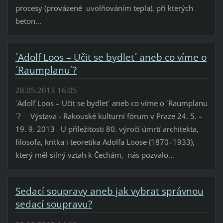
procesy (provázené uvolňováním tepla), při kterých
beton...
´Adolf Loos – Učit se bydlet´ aneb co víme o
´Raumplanu´?
28.05.2013 16:05
´Adolf Loos – Učit se bydlet´ aneb co víme o ´Raumplanu
´? Výstava - Rakouské kulturní fórum v Praze 24. 5. –
19. 9. 2013 U příležitosti 80. výročí úmrtí architekta,
filosofa, kritka i teoretika Adolfa Loose (1870–1933),
který měl silný vztah k Čechám, nás pozvalo...
Sedací soupravy aneb jak vybrat správnou
sedací soupravu?