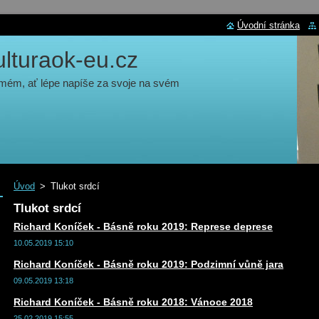
Úvodní stránka
turaok-eu.cz
 mém, ať lépe napíše za svoje na svém
Úvod
>
Tlukot srdcí
Tlukot srdcí
Richard Koníček - Básně roku 2019: Represe deprese
10.05.2019 15:10
Richard Koníček - Básně roku 2019: Podzimní vůně jara
09.05.2019 13:18
Richard Koníček - Básně roku 2018: Vánoce 2018
25.02.2019 15:55