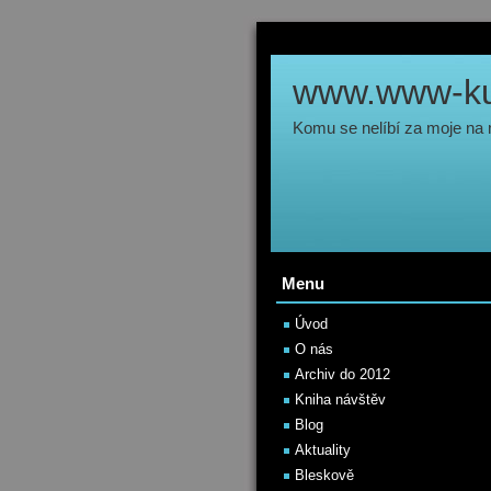
www.www-kul
Komu se nelíbí za moje na
Menu
Úvod
O nás
Archiv do 2012
Kniha návštěv
Blog
Aktuality
Bleskově