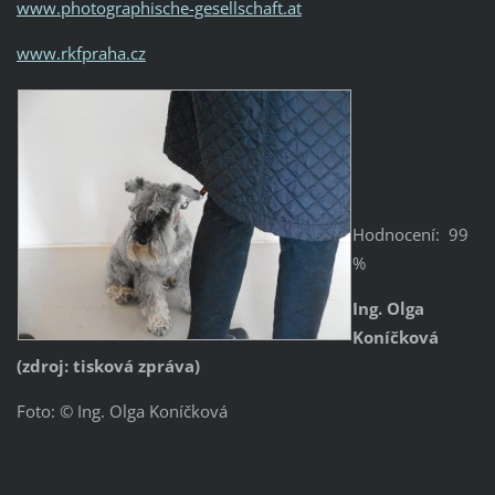
www.photographische-gesellschaft.at
www.rkfpraha.cz
Hodnocení: 99
%
Ing. Olga
Koníčková
(zdroj: tisková zpráva)
Foto: © Ing. Olga Koníčková