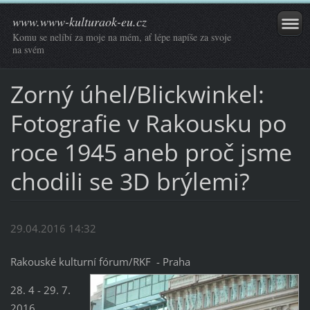
www.www-kulturaok-eu.cz
Komu se nelíbí za moje na mém, ať lépe napíše za svoje
na svém
Zorný úhel/Blickwinkel:
Fotografie v Rakousku po
roce 1945 aneb proč jsme
chodili se 3D brýlemi?
29.04.2016 14:32
Rakouské kulturní fórum/RKF - Praha
28. 4 - 29. 7.
2016