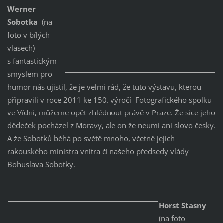
Werner
Sobotka
(na
foto v bílých
vlasech)
s fantastickým
smyslem pro
humor nás ujistil, že je velmi rád, že tuto výstavu, kterou
připravili v roce 2011 ke 150. výročí Fotografického spolku
ve Vídni, můžeme opět zhlédnout právě v Praze. Že sice jeho
dědeček pocházel z Moravy, ale on že neumí ani slovo česky.
A že Sobotků běhá po světě mnoho, včetně jejich
rakouského ministra vnitra či našeho předsedy vlády
Bohuslava Sobotky.
Horst Stasny
(na foto