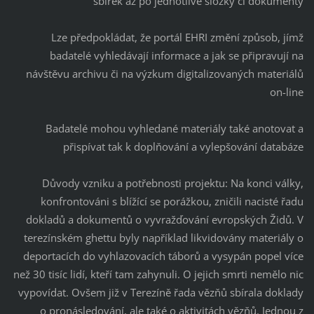
sbírek až po jednotlivé složky či dokumenty
Lze předpokládat, že portál EHRI změní způsob, jímž
badatelé vyhledávají informace a jak se připravují na
návštěvu archivu či na výzkum digitalizovaných materiálů
on-line
Badatelé mohou vyhledané materiály také anotovat a
přispívat tak k doplňování a vylepšování databáze
Důvody vzniku a potřebnosti projektu: Na konci války,
konfrontováni s blížící se porážkou, zničili nacisté řadu
dokladů a dokumentů o vyvražďování evropských Židů. V
terezínském ghettu byly například likvidovány materiály o
deportacích do vyhlazovacích táborů a vysypán popel více
než 30 tisíc lidí, kteří tam zahynuli. O jejich smrti nemělo nic
vypovídat. Ovšem již v Terezíně řada vězňů sbírala doklady
o pronásledování, ale také o aktivitách vězňů. Jednou z