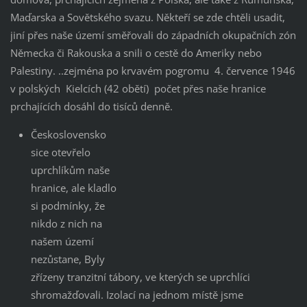
Maďarska a Sovětského svazu. Někteří se zde chtěli usadit,
jiní přes naše území směřovali do západních okupačních zón
Německa či Rakouska a snili o cestě do Ameriky nebo
Palestiny. ..zejména po krvavém pogromu 4. července 1946
v polských Kielcích (42 obětí) počet přes naše hranice
prchajících dosáhl do tisíců denně.
Československo
sice otevřelo
uprchlíkům naše
hranice, ale kladlo
si podmínky, že
nikdo z nich na
našem území
nezůstane, Byly
zřízeny tranzitní tábory, ve kterých se uprchlíci
shromažďovali. Izolací na jednom místě jsme