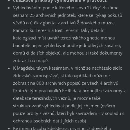
u
kázkové příklady vyhledávání v průvodci:
Vyhledáváním podle klíčového slova ´Útěky´ získáme
seznam 25 archivních jednotek, které se týkají pokusů
vězňů o útěk z ghetta, z archivů Židovského muzea,
Památníku Terezín a Beit Terezín. Díky detailní
katalogizaci míst uvnitř terezínského ghetta mohou
badatelé nejen vyhledávat podle jednotlivých kasáren,
domů či dalších objektů, ale mohou si také dokumenty
zobrazit na mapě.
K Magdeburským kasárnám, v nichž se nacházelo sídlo
židovské ´samosprávy´, si tak například můžeme
zobrazit na 800 archivních popisů ze všech 4 archivů.
Protože tým pracovníků EHRI data propojil se záznamy z
databáze terezínských vězňů, je možné také
strukturovaně vyhledávat podle jejich jmen (ovšem
pouze pro ty z vězňů, kteří byli zavražděni – v souladu s
ochranou osobních dat žijících osob)
Ke jménu Jacoba Edelsteina, prvního „židovského