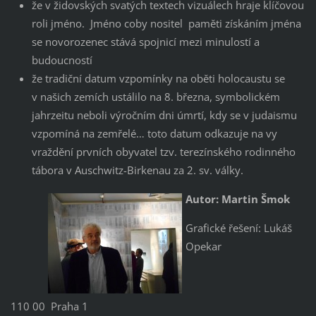
že v židovských svatých textech vizuálech hraje klíčovou
roli jméno. Jméno coby nositel paměti získáním jména
se novorozenec stává spojnicí mezi minulostí a
budoucností
že tradiční datum vzpomínky na oběti holocaustu se
v našich zemích ustálilo na 8. března, symbolickém
jahrzeitu neboli výročním dni úmrtí, kdy se v judaismu
vzpomíná na zemřelé… toto datum odkazuje na vy
vraždění prvních obyvatel tzv. terezínského rodinného
tábora v Auschwitz-Birkenau za 2. sv. války.
Autor: Martin Šmok
Grafické řešení: Lukáš
Opekar
110 00 Praha 1