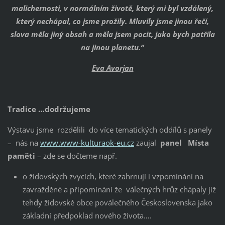
malichernosti, v normálním životě, který mi byl vzdálený,
který nechápal, co jsme prožily. Mluvily jsme jinou řečí,
slova měla jiný obsah a měla jsem pocit, jako bych patřila
na jinou planetu.“
Eva Avorjan
Tradice …dodržujeme
Výstavu jsme rozdělili do více tematických oddílů s panely
– nás na
www.www-kulturaok-eu.cz
zaujal
panel Místa
paměti
– zde se dočteme např.
o židovských zvycích, které zahrnují i vzpomínání na
zavražděné a připomínání že válečných hrůz chápaly již
tehdy židovské obce poválečného Československa jako
základní předpoklad nového života….