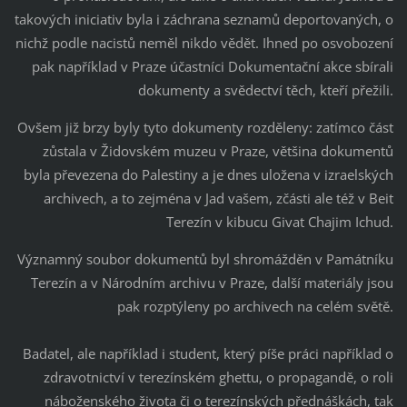
takových iniciativ byla i záchrana seznamů deportovaných, o
nichž podle nacistů neměl nikdo vědět. Ihned po osvobození
pak například v Praze účastníci Dokumentační akce sbírali
dokumenty a svědectví těch, kteří přežili.
Ovšem již brzy byly tyto dokumenty rozděleny: zatímco část
zůstala v Židovském muzeu v Praze, většina dokumentů
byla převezena do Palestiny a je dnes uložena v izraelských
archivech, a to zejména v Jad vašem, zčásti ale též v Beit
Terezín v kibucu Givat Chajim Ichud.
Významný soubor dokumentů byl shromážděn v Památníku
Terezín a v Národním archivu v Praze, další materiály jsou
pak rozptýleny po archivech na celém světě.
Badatel, ale například i student, který píše práci například o
zdravotnictví v terezínském ghettu, o propagandě, o roli
náboženského života či o terezínských přednáškách, tak