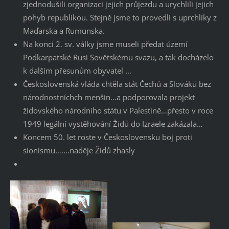
zjednodušili organizaci jejich průjezdu a urychlili jejich
pohyb republikou. Stejně jsme to provedli s uprchlíky z
Maďarska a Rumunska.
Na konci 2. sv. války jsme museli předat území
Podkarpatské Rusi Sovětskému svazu, a tak docházelo
k dalším přesunům obyvatel …
Československá vláda chtěla stát Čechů a Slováků bez
národnostníchch menšin…a podporovala projekt
židovského národního státu v Palestině…přesto v roce
1949 legální vystěhování Židů do Izraele zakázala…
Koncem 50. let roste v Československu boj proti
sionismu…....naděje Židů zhasly