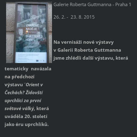
Galerie Roberta Guttmanna - Praha 1
26. 2. - 23. 8. 2015
Na vernisáži nové výstavy
v Galerii Roberta Guttmanna
jsme zhlédli další výstavu, která
tematicky navázala
na předchozí
výstavu ´
Orient v
Čechách? Židovští
uprchlíci za
první
světové války´
,
která
uváděla 20. století
jako éru uprchlíků.