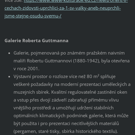
cechach-zidovsti-uprchlici-za-1-sv-valky-aneb-neuprchli-
jsme-stejne-osudu-svemu-/
Galerie Roberta Guttmanna
Galerie, pojmenovaná po známém pražském naivním
malíři Robertu Guttmannovi (1880-1942), byla otevřena
v roce 2001.
Výstavní prostor o rozloze více než 80 m² splňuje
veškeré požadavky na moderní prezentaci uměleckých a
muzejních sbírek. Kvalitní regulovatelné zastínění oken
a vstup přes dvojí zádveří zabraňují přímému vlivu
vnějšího prostředí a umožňují udržení stabilních
optimálních klimatických podmínek galerie, která může
být použita i pro prezentaci necitlivějších materiálů
(pergamen, staré tisky, sbírka historického textilu).