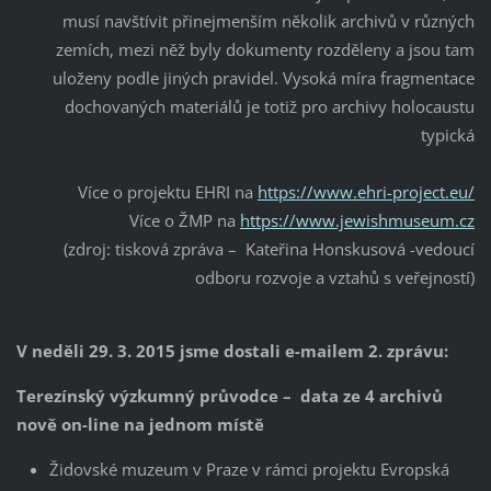
musí navštívit přinejmenším několik archivů v různých
zemích, mezi něž byly dokumenty rozděleny a jsou tam
uloženy podle jiných pravidel. Vysoká míra fragmentace
dochovaných materiálů je totiž pro archivy holocaustu
typická
Více o projektu EHRI na
https://www.ehri-project.eu/
Více o ŽMP na
https://www.jewishmuseum.cz
(zdroj: tisková zpráva – Kateřina Honskusová -vedoucí
odboru rozvoje a vztahů s veřejností)
V neděli 29. 3. 2015 jsme dostali e-mailem 2. zprávu:
Terezínský výzkumný průvodce – data ze 4 archivů
nově on-line na jednom místě
Židovské muzeum v Praze v rámci projektu Evropská