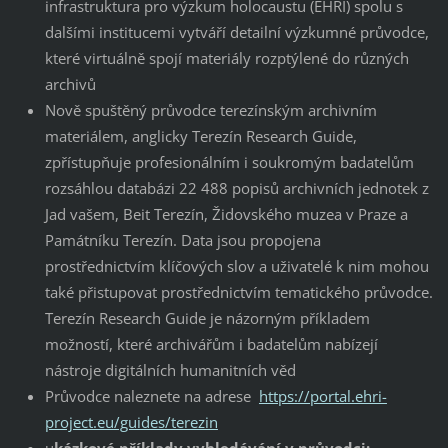
infrastruktura pro výzkum holocaustu (EHRI) spolu s
dalšími institucemi vytváří detailní výzkumné průvodce,
které virtuálně spojí materiály rozptýlené do různých
archivů
Nově spuštěný průvodce terezínským archivním
materiálem, anglicky Terezín Research Guide,
zpřístupňuje profesionálním i soukromým badatelům
rozsáhlou databázi 22 488 popisů archivních jednotek z
Jad vašem, Beit Terezín, Židovského muzea v Praze a
Památníku Terezín. Data jsou propojena
prostřednictvím klíčových slov a uživatelé k nim mohou
také přistupovat prostřednictvím tematického průvodce.
Terezín Research Guide je názorným příkladem
možností, které archivářům i badatelům nabízejí
nástroje digitálních humanitních věd
Průvodce naleznete na adrese
https://portal.ehri-
project.eu/guides/terezin