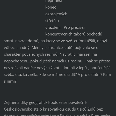
nepřinesl
konec
ozbrojených
střetů a
vraždění. Pro přeživší
koncentračních táborů pochodů
smrti návrat domů, na který se ve své euforii těšili, nebyl
vůbec snadný. Měnily se hranice států, bojovalo se o
charakter poválečných režimů. Navrátilci naráželi na
nepochopení…pokud ještě neměli už rodinu… pak se přesto
nevzdávali naděje nových život…doufali v lepší., poučenější
svět… otázka zněla, kde se máme usadit? A pro ostatní? Kam
s nimi?
Zejména díky geografické poloze se poválečné
Československo stalo křižovatkou osudů tisíců Židů bez
domova, prchajících zejména z Polska, ale také z Rumunska,