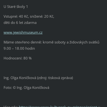
U Staré školy 1
Vstupné: 40 Kč, snížené: 20 Kč,
děti do 6 let zdarma
www.jewishmuseum.cz
Máme otevřeno denně: kromě soboty a židovských svátků
9.00 – 18.00 hodin
Hodnocení: 80 %
Ing. Olga Koníčková (zdroj: tisková zpráva)
Foto: © Ing. Olga Koníčková
Více zde:
https://www.www-kulturaok-eu.cz/news/orient-v-