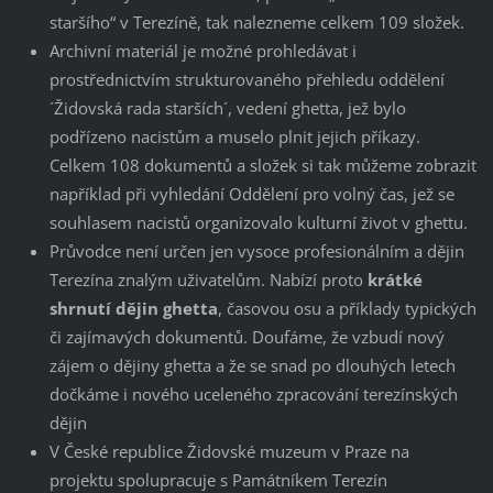
staršího“ v Terezíně, tak nalezneme celkem 109 složek.
Archivní materiál je možné prohledávat i
prostřednictvím strukturovaného přehledu oddělení
´Židovská rada starších´, vedení ghetta, jež bylo
podřízeno nacistům a muselo plnit jejich příkazy.
Celkem 108 dokumentů a složek si tak můžeme zobrazit
například při vyhledání Oddělení pro volný čas, jež se
souhlasem nacistů organizovalo kulturní život v ghettu.
Průvodce není určen jen vysoce profesionálním a dějin
Terezína znalým uživatelům. Nabízí proto
krátké
shrnutí dějin ghetta
, časovou osu a příklady typických
či zajímavých dokumentů. Doufáme, že vzbudí nový
zájem o dějiny ghetta a že se snad po dlouhých letech
dočkáme i nového uceleného zpracování terezínských
dějin
V České republice Židovské muzeum v Praze na
projektu spolupracuje s Památníkem Terezín