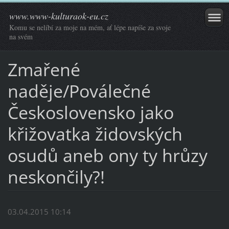
www.www-kulturaok-eu.cz
Komu se nelíbí za moje na mém, ať lépe napíše za svoje
na svém
Zmařené
naděje/Poválečné
Československo jako
křižovatka židovských
osudů aneb ony ty hrůzy
neskončily?!
03.04.2015 10:14