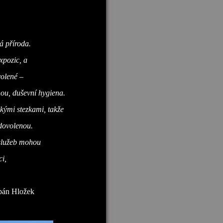
á příroda.
xpozic, a
volené –
inou, duševní hygiena.
ckými stezkami, takže
 dovolenou.
služeb mohou
ci,
ěpán Hložek