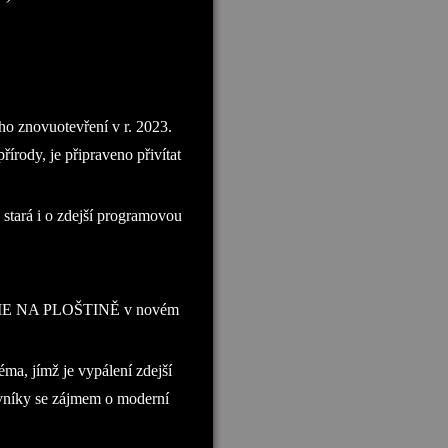
ho znovuotevření v r. 2023.
řírody, je připraveno přivítat
stará i o zdejší programovou
GÉDIE NA PLOŠTINĚ v novém
, jímž je vypálení zdejší
ěvníky se zájmem o moderní