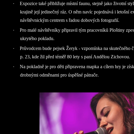
·
Expozice také přibližuje místní faunu, stejně jako životní styl 
krajině její jedinečný ráz. O něm navíc pojednává i letošní 
návštěvnickým centrem s řadou dobových fotografií.
·
Pro malé návštěvníky připravil tým pracovníků Ploštiny zpes
ukrytého pokladu.
·
Průvodcem bude pejsek Žeryk - vzpomínka na skutečného č
p. 23, kde žil před téměř 80 lety s paní Andělou Zichovou.
·
Na pokladně je pro děti připravena mapka a cílem hry je zís
drobnými odměnami pro úspěšné pátrače.