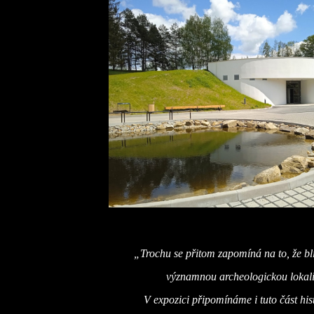
„Trochu se přitom zapomíná na to, že blí
významnou archeologickou lokali
V expozici připomínáme i tuto část his