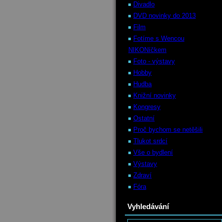
Divadlo
DVD novinky do 2013
Film
Fotíme s Wencou
NIKONíčkem
Foto - výstavy
Hobby
Hudba
Knižní novinky
Kongresy
Ostatní
Proč bychom se netěšili
Tlukot srdcí
Vše o bydlení
Výstavy
Zdraví
Fóra
Vyhledávání