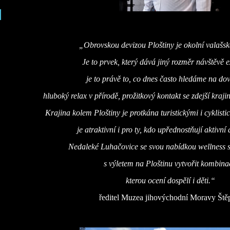
„Obrovskou devizou Ploštiny je okolní valašsk
Je to prvek, který dává jiný rozměr návštěvě e
je to právě to, co dnes často hledáme na do
hluboký relax v přírodě, prožitkový kontakt se zdejší kraj
Krajina kolem Ploštiny je protkána turistickými i cyklisti
je atraktivní i pro ty, kdo upřednostňují aktivní
Nedaleké Luhačovice se svou nabídkou wellness 
s výletem na Ploštinu vytvořit kombina
kterou ocení dospělí i děti.“
ředitel Muzea jihovýchodní Moravy Št