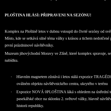
PLOŠTINA HLÁSÍ: PŘIPRAVENI NA SEZÓNU!
Komplex na Ploštině letos v dubnu vstoupil do čtvrté sezóny od své
Místo, kde se setkává silné téma války s krásou a tichem nedotčené p
první prázdninové návštěvníky.
Muzeum jihovýchodní Moravy ve Zlíně, které komplex spravuje, se 
nabídku.
·
Hlavním magnetem zůstává i letos stálá expozice TRA
oválném objektu návštěvnického centra, ukrytého v terénu
·
Expozice NOVÁ 0PLOŠTINA láká s ohledem na ústřední téma
pasekářské obce na sklonku 2. světové války, hlavně návšt
historii republiky.