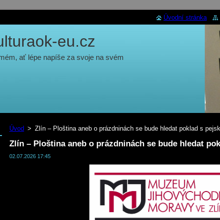
Úvodní stránka
turaok-eu.cz
 mém, ať lépe napíše za svoje na svém
Úvod
>
Zlín – Ploština aneb o prázdninách se bude hledat poklad s pe
Zlín – Ploština aneb o prázdninách se bude hledat p
02.07.2026 17:45