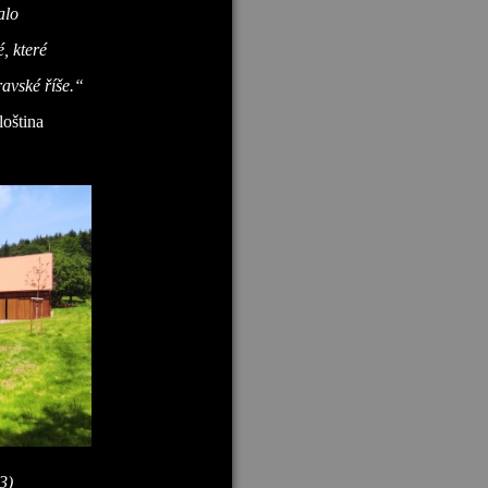
alo
, které
avské říše.“
oština
3)