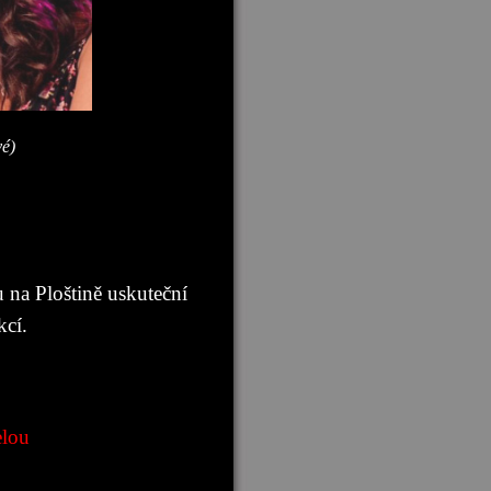
é)
na Ploštině uskuteční
kcí.
elou