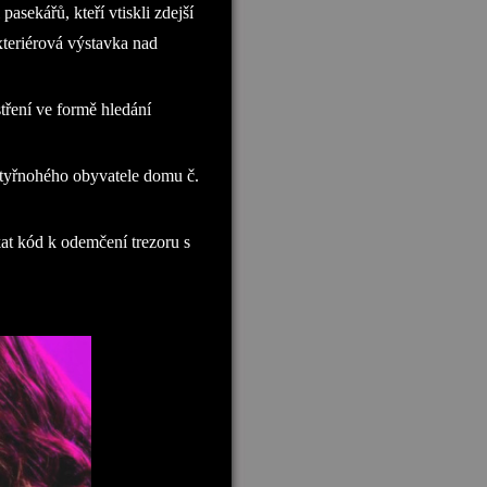
pasekářů, kteří vtiskli zdejší
exteriérová výstavka nad
tření ve formě hledání
tyřnohého obyvatele domu č.
kat kód k odemčení trezoru s