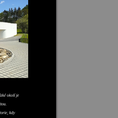
zké okolí je
tou.
torie, kdy