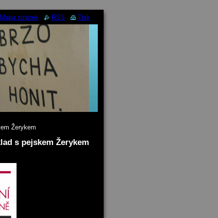
Mapa stránek
RSS
Tisk
jskem Žerykem
oklad s pejskem Žerykem