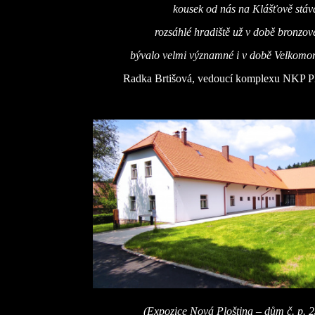
kousek od nás na Klášťově stáv
rozsáhlé hradiště už v době bronzové
bývalo velmi významné i v době Velkomor
Radka Brtišová, vedoucí komplexu NKP Pl
(Expozice Nová Ploština – dům č. p. 2