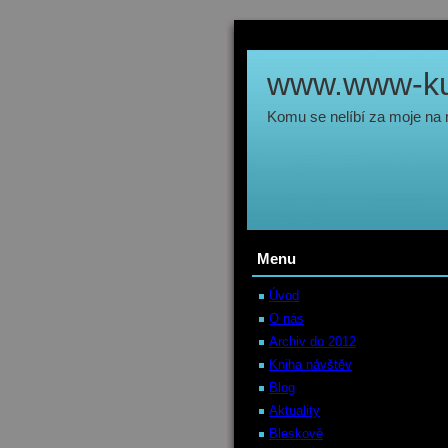
www.www-kul
Komu se nelíbí za moje na
Menu
Úvod
O nás
Archiv do 2012
Kniha návštěv
Blog
Aktuality
Bleskově