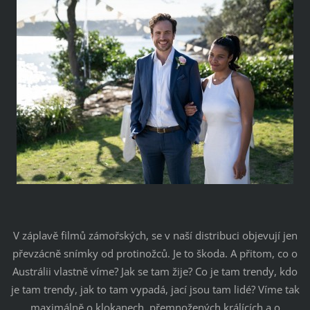
V záplavě filmů zámořských, se v naší distribuci objevují jen
převzácně snímky od protinožců. Je to škoda. A přitom, co o
Austrálii vlastně víme? Jak se tam žije? Co je tam trendy, kdo
je tam trendy, jak to tam vypadá, jací jsou tam lidé? Víme tak
maximálně o klokanech, přemnožených králících a o