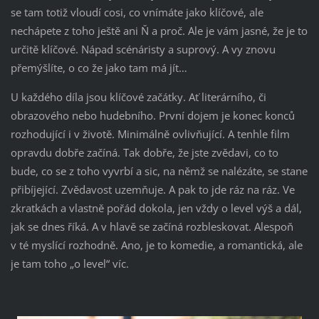
se tam totiž vloudí cosi, co vnímáte jako klíčové, ale
nechápete z toho ještě ani Ň a proč. Ale je vám jasné, že je to
určitě klíčové. Nápad scénáristy a suprový. A vy znovu
přemýšlíte, o co že jako tam má jít…
U každého díla jsou klíčové začátky. Ať literárního, či
obrazového nebo hudebního. První dojem je konec konců
rozhodující i v životě. Minimálně ovlivňující. A tenhle film
opravdu dobře začíná. Tak dobře, že jste zvědavi, co to
bude, co se z toho vyvrbí a sic, na němž se nalézáte, se stane
přibíjející. Zvědavost uzemňuje. A pak to jde ráz na ráz. Ve
zkratkách a vlastně pořád dokola, jen vždy o level výš a dál,
jak se dnes říká. A v hlavě se začíná rozbleskovat. Alespoň
v té myslící rozhodně. Ano, je to komedie, a romantická, ale
je tam toho „o level“ víc.