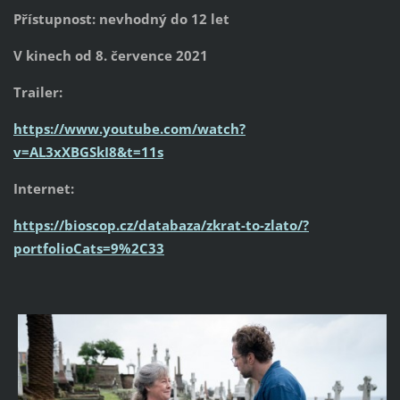
Přístupnost: nevhodný do 12 let
V kinech od 8. července 2021
Trailer:
https://www.youtube.com/watch?
v=AL3xXBGSkI8&t=11s
Internet:
https://bioscop.cz/databaza/zkrat-to-zlato/?
portfolioCats=9%2C33