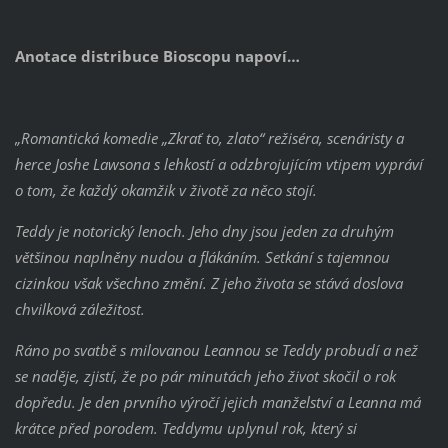
Anotace distribuce Bioscopu napoví…
„Romantická komedie „Zkrať to, zlato“ režiséra, scenáristy a
herce Joshe Lawsona s lehkostí a odzbrojujícím vtipem vypráví
o tom, že každý okamžik v životě za něco stojí.
Teddy je notorický lenoch. Jeho dny jsou jeden za druhým
většinou naplněny nudou a flákáním. Setkání s tajemnou
cizinkou však všechno změní. Z jeho života se stává doslova
chvilková záležitost.
Ráno po svatbě s milovanou Leannou se Teddy probudí a než
se naděje, zjistí, že po pár minutách jeho život skočil o rok
dopředu. Je den prvního výročí jejich manželství a Leanna má
krátce před porodem. Teddymu uplynul rok, který si