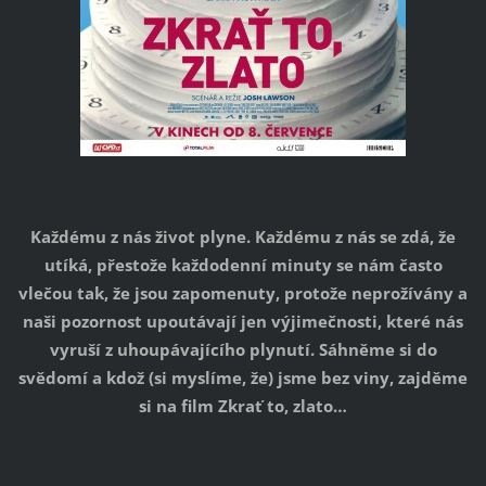
Každému z nás život plyne. Každému z nás se zdá, že
utíká, přestože každodenní minuty se nám často
vlečou tak, že jsou zapomenuty, protože neprožívány a
naši pozornost upoutávají jen výjimečnosti, které nás
vyruší z uhoupávajícího plynutí. Sáhněme si do
svědomí a kdož (si myslíme, že) jsme bez viny, zajděme
si na film Zkrať to, zlato…