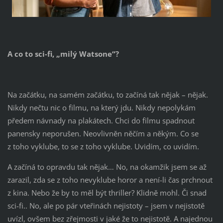
A co to sci-fi, „milý Watsone“?
Na začátku, na samém začátku, to začíná tak nějak – nějak.
Nikdy nečtu nic o filmu, na který jdu. Nikdy nepolykám
předem návnady na plakátech. Chci do filmu spadnout
panensky neporušen. Neovlivněn něčím a někým. Co se
z toho vyklube, to se z toho vyklube. Uvidím, co uvidím.
A začíná to opravdu tak nějak… No, na okamžik jsem se až
zarazil, zda se z toho nevyklube horor a není-li čas prchnout
z kina. Nebo že by to měl být thriller? Klidně mohl. Či snad
sci-fi.. No, ale po pár vteřinách nejistoty – jsem v nejistotě
uvízl, ovšem bez zřejmosti v jaké že to nejistotě. A najednou