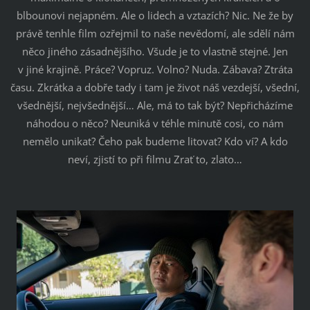
blbounovi nejapném. Ale o lidech a vztazích? Nic. Ne že by
právě tenhle film ozřejmil to naše nevědomí, ale sdělí nám
něco jiného zásadnějšího. Všude je to vlastně stejné. Jen
v jiné krajině. Práce? Vopruz. Volno? Nuda. Zábava? Ztráta
času. Zkrátka a dobře tady i tam je život náš vezdejší, všední,
všednější, nejvšednější… Ale, má to tak být? Nepřicházíme
náhodou o něco? Neuniká v téhle minutě cosi, co nám
nemělo unikat? Čeho pak budeme litovat? Kdo ví? A kdo
neví, zjistí to při filmu Zrať to, zlato…