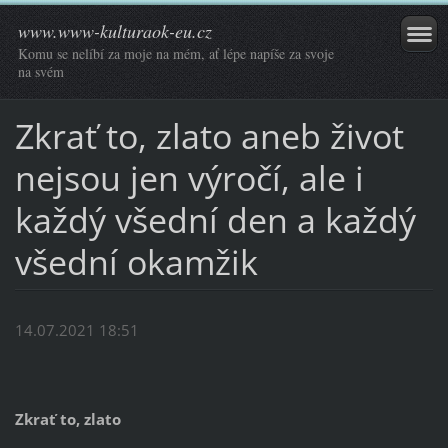
www.www-kulturaok-eu.cz
Komu se nelíbí za moje na mém, ať lépe napíše za svoje
na svém
Zkrať to, zlato aneb život
nejsou jen výročí, ale i
každý všední den a každý
všední okamžik
14.07.2021 18:51
Zkrať to, zlato