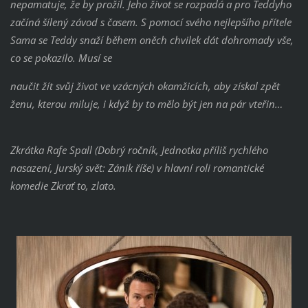
nepamatuje, že by prožil. Jeho život se rozpadá a pro Teddyho
začíná šílený závod s časem. S pomocí svého nejlepšího přítele
Sama se Teddy snaží během oněch chvilek dát dohromady vše,
co se pokazilo. Musí se
naučit žít svůj život ve vzácných okamžicích, aby získal zpět
ženu, kterou miluje, i když by to mělo být jen na pár vteřin…
Zkrátka Rafe Spall (Dobrý ročník, Jednotka příliš rychlého
nasazení, Jurský svět: Zánik říše) v hlavní roli romantické
komedie Zkrať to, zlato.