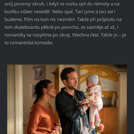
svůj povinný okruh, i když se vozka zpil do němoty a na
kozlíku vůbec neseděl. Nebo spal. Tací jsme a tací asi i
budeme. Film na tom nic nezmění. Takže při průjezdu na
tom skateboardu pěkně po povrchu, se zasměje až až, i
romantiky se nasytíme po okraj. Všechna čest. Takže jo – je
to romantická komedie.