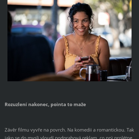
Rozuzlení nakonec, pointa to maže
Závěr filmu vyvře na povrch. Na komedii a romantickou. Tak
jako se do mysli vloudí podprahová reklam, co prý prolétne