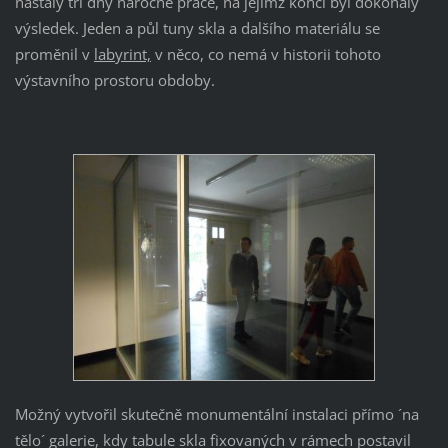
nastaly tři dny náročné práce, na jejímž konci byl dokonalý
výsledek. Jeden a půl tuny skla a dalšího materiálu se
proměnil v
labyrint,
v něco, co nemá v historii tohoto
výstavního prostoru obdoby.
Možný vytvořil skutečně monumentální instalaci přímo ´na
tělo´ galerie, kdy tabule skla fixovaných v rámech postavil