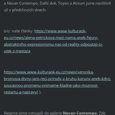
a Nevan Contempo. Další dvě, Toyen a Atrium jsme navštívili
už v předchozích dnech.
(viz. naše články:
https://www.www-kulturaok-
eu.cz/news/alena-petrickova-mezi-nama-aneb-figury-
abstraktniho-expresionismu-nas-od-reality-odpoutaji-ci-
utek-z-mesta/a
https://www.www-kulturaok-eu.cz/news/veronika-
bromova-divny-jaro-reci-prirody-v-kruhu-koruny-aneb-kdyz-
soucasnou-promenu-vnimame-kladne-jako-moznost-
restartu-a-napravy/
).
Nejprve jsme vstoupili do galerie
Nevan Contempo
. Zde