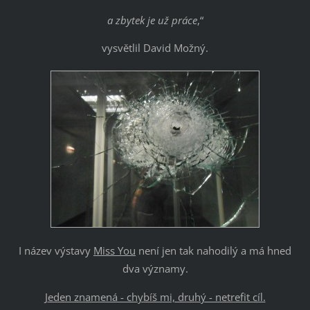
a zbytek je už práce
,“
vysvětlil David Možný.
I název výstavy
Miss You
není jen tak nahodilý a má hned
dva významy.
J
eden znamená - chybíš mi, druhý - netrefit cíl.