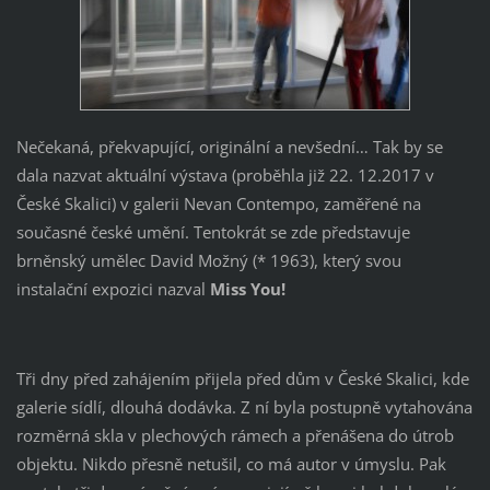
Nečekaná, překvapující, originální a nevšední… Tak by se
dala nazvat aktuální výstava (proběhla již 22. 12.2017 v
České Skalici) v galerii Nevan Contempo, zaměřené na
současné české umění. Tentokrát se zde představuje
brněnský umělec David Možný (* 1963), který svou
instalační expozici nazval
Miss You!
Tři dny před zahájením přijela před dům v České Skalici, kde
galerie sídlí, dlouhá dodávka. Z ní byla postupně vytahována
rozměrná skla v plechových rámech a přenášena do útrob
objektu. Nikdo přesně netušil, co má autor v úmyslu. Pak