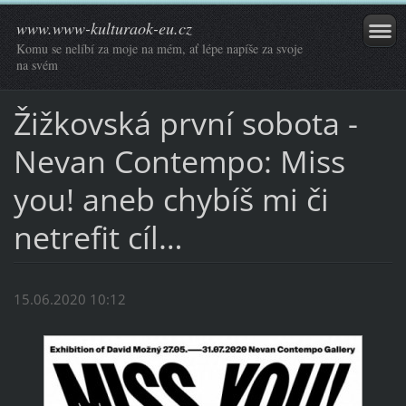
www.www-kulturaok-eu.cz
Komu se nelíbí za moje na mém, ať lépe napíše za svoje
na svém
Žižkovská první sobota -
Nevan Contempo: Miss
you! aneb chybíš mi či
netrefit cíl…
15.06.2020 10:12