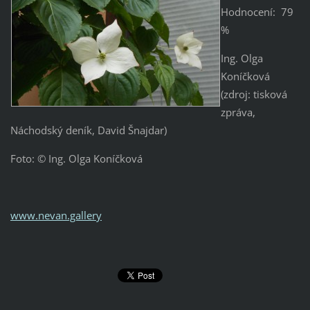
Hodnocení: 79
%
Ing. Olga
Koníčková
(zdroj: tisková
zpráva,
Náchodský deník, David Šnajdar)
Foto: © Ing. Olga Koníčková
www.nevan.gallery