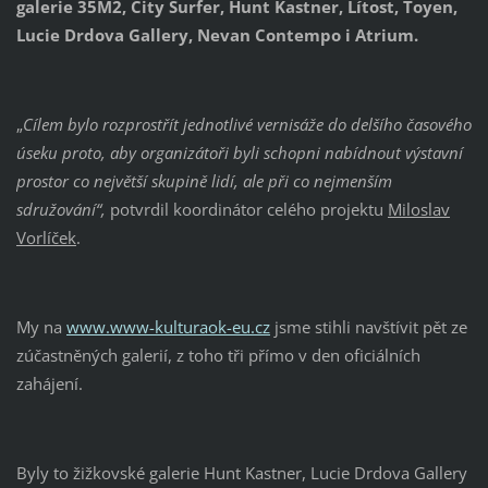
galerie 35M2, City Surfer, Hunt Kastner, Lítost, Toyen,
Lucie Drdova Gallery, Nevan Contempo i Atrium.
„
Cílem bylo rozprostřít jednotlivé vernisáže do delšího časového
úseku proto, aby organizátoři byli schopni nabídnout výstavní
prostor co největší skupině lidí, ale při co nejmenším
sdružování“,
potvrdil koordinátor celého projektu
Miloslav
Vorlíček
.
My na
www.www-kulturaok-eu.cz
jsme stihli navštívit pět ze
zúčastněných galerií, z toho tři přímo v den oficiálních
zahájení.
Byly to žižkovské galerie Hunt Kastner, Lucie Drdova Gallery