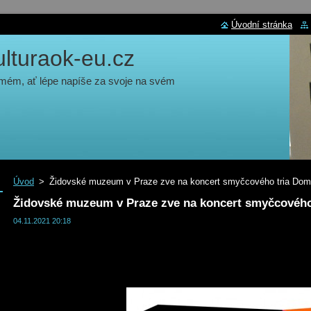
Úvodní stránka
turaok-eu.cz
 mém, ať lépe napíše za svoje na svém
Úvod
>
Židovské muzeum v Praze zve na koncert smyčcového tria Dom
Židovské muzeum v Praze zve na koncert smyčcového
04.11.2021 20:18