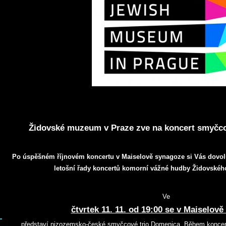
Židovské muzeum v Praze zve na koncert smyčc
Po úspěšném říjnovém koncertu v Maiselově synagoze si Vás dovolu
letošní řady koncertů komorní vážné hudby Židovské
Ve
čtvrtek 11. 11. od 19:00 se v Maiselov
představí nizozemsko-české smyčcové trio Domenica. Během koncert