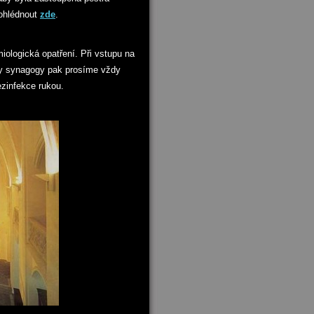
rohlédnout
zde
.
ologická opatření. Při vstupu na
ovy synagogy pak prosíme vždy
dezinfekce rukou.