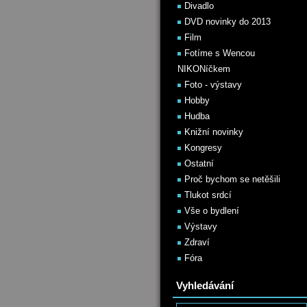
Divadlo
DVD novinky do 2013
Film
Fotíme s Wencou
NIKONíčkem
Foto - výstavy
Hobby
Hudba
Knižní novinky
Kongresy
Ostatní
Proč bychom se netěšili
Tlukot srdcí
Vše o bydlení
Výstavy
Zdraví
Fóra
Vyhledávání