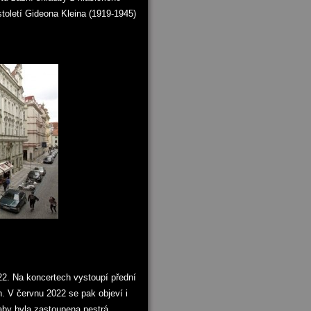
toletí Gideona Kleina (1919-1945)
22. Na koncertech vystoupí přední
. V červnu 2022 se pak objeví i
 aby byla zastoupena pestrá