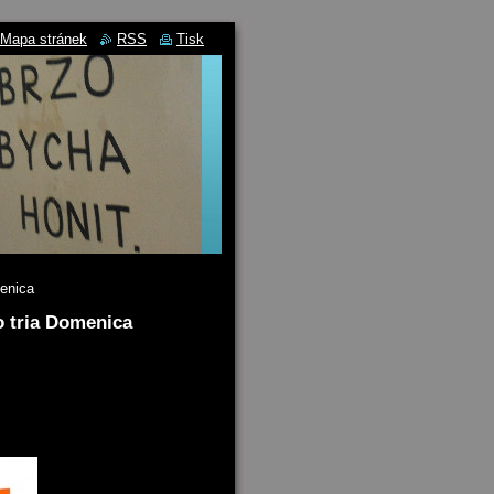
Mapa stránek
RSS
Tisk
enica
 tria Domenica