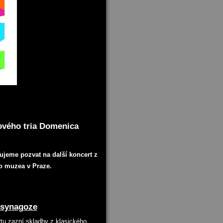
ového tria Domenica
jeme pozvat na další koncert z
ho muzea v Praze.
ě synagoze
u zazní skladby z klasického