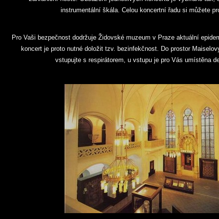
instrumentální škála. Celou koncertní řadu si můžete p
Pro Vaši bezpečnost dodržuje Židovské muzeum v Praze aktuální epidemi
koncert je proto nutné doložit tzv. bezinfekčnost. Do prostor Maisel
vstupujte s respirátorem, u vstupu je pro Vás umístěna 