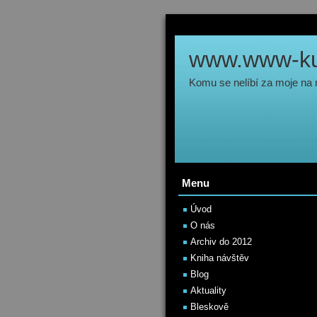
www.www-kul
Komu se nelíbí za moje na
Menu
Úvod
O nás
Archiv do 2012
Kniha návštěv
Blog
Aktuality
Bleskově