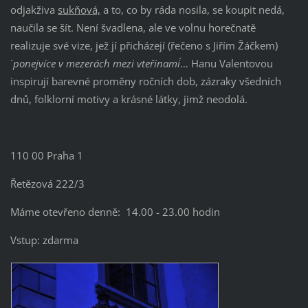
odjakživa
sukňová,
a to, co by ráda nosila, se koupit nedá,
naučila se šít. Není švadlena, ale ve volnu horečnatě
realizuje své vize, jež jí přicházejí (řečeno s Jiřím Žáčkem)
´
ponejvíce v mezerách mezi vteřinami´
… Hanu Valentovou
inspirují barevné proměny ročních dob, zázraky všedních
dnů, folklorní motivy a krásné látky, jimž neodolá.
110 00 Praha 1
Řetězová 222/3
Máme otevřeno denně: 14.00 - 23.00 hodin
Vstup: zdarma