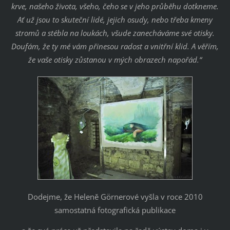
krve, našeho života, všeho, čeho se v jeho průběhu dotkneme.
Ať už jsou to skuteční lidé, jejich osudy, nebo třeba kmeny
stromů a stébla na loukách, všude zanecháváme své otisky.
Doufám, že ty mé vám přinesou radost a vnitřní klid. A věřím,
že vaše otisky zůstanou v mých obrazech napořád.“
Dodejme, že Heleně Görnerové vyšla v roce 2010
samostatná fotografická publikace