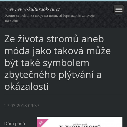
www.www-kulturaok-eu.cz
Komu se nelíbí za moje na mém, ať lépe napíše za svoje
na svém
Ze života stromů aneb
móda jako taková může
být také symbolem
zbytečného plýtvání a
okázalosti
27.03.2018 09:37
Dům pánů