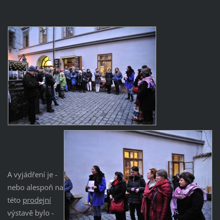
A vyjádření je -
nebo alespoň na
této
prodejní
výstavě bylo -