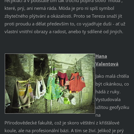
recyklací a v podstatě tím tak trochu popírá slovo ´móda´,
které, prý, ani nemá ráda. Móda je pro ni spíš symbol
zbytečného plýtvání a okázalosti. Proto se Tereza snaží jít
proti proudu a dělat především to, co vyjadřuje duši - ať už
vlastní vnitřní obrazy a radost, anebo ty sdílené od jiných.
Hana
Valentová
Jako malá chtěla
být cikánkou, co
hádá z ruky.
Vystudovala
užitou geofyziku
na
Přírodovědecké fakultě, což je skoro věštění z křišťálové
koule, ale na profesionální bázi. A tím se živí. Jelikož je prý