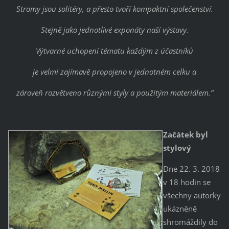
Stromy jsou solitéry, a přesto tvoří kompaktní společenství.
Stejně jako jednotlivé exponáty naší výstavy.
Výtvarné uchopení tématu každým z účastníků
je velmi zajímavě propojeno v jednotném celku a
zároveň rozvětveno různými styly a použitým materiálem.“
Začátek byl
stylový
Dne 22. 3. 2018
v 18 hodin se
všechny autorky
ukázněně
shromáždily do