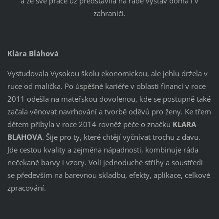
a že své práce už představila na řadě výstav doma i v
zahraničí.
Klára Bláhová
Vystudovala Vysokou školu ekonomickou, ale jehlu držela v
ruce od malička. Po úspěšné kariéře v oblasti financí v roce
2011 odešla na mateřskou dovolenou, kde se postupně také
začala věnovat navrhování a tvorbě oděvů pro ženy. Ke třem
dětem přibyla v roce 2014 rovněž péče o značku
KLARA
BLAHOVA
. Šije pro ty, které chtějí vyčnívat trochu z davu.
Jde cestou kvality a zejména nápadnosti, kombinuje ráda
nečekaně barvy i vzory. Volí jednoduché střihy a soustředí
se především na barevnou skladbu, efekty, aplikace, celkové
zpracování.