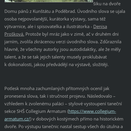
šiku na dvoře
Domu pánů z Kunštátu a Poděbrad. Úvodního slova se ujala
osoba nejpovolanější, kurátorka výstavy, sama též
výtvarnice, ale i spisovatelka a ilustrátorka -
Denisa
Prošková.
Protože byl mráz jako v zimě, ač v druhém dni
jarním, zvolila zkrácenou verzi úvodního slova. Zdůraznila
hlavně, že všechny autorky jsou autodidaktky, ale že měly
talent, a že se tak jejich talenty musely proklubávat
k dokonalosti, jakou předvádějí na výstavě, složitěji.
Potlesk mnoha zachumlaných přítomných ocenil jak
pronesená slova, tak i stručnost projevu. Následovalo –
vzhledem k zvolenému paláci – stylové vystoupení taneční
sekce SHŠ Collegium Armatum (
https://www.collegium-
armatum.cz/
) v dobových kostýmech přímo na historickém
dvoře. Po výstupu tanečnic nastal sestup všech do útulna a