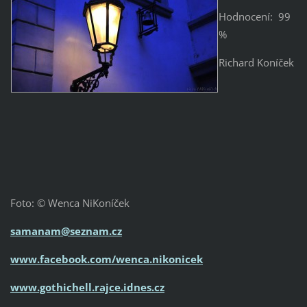
Hodnocení: 99
%
Richard Koníček
Foto: © Wenca NiKoníček
samanam@seznam.cz
www.facebook.com/wenca.nikonicek
www.gothichell.rajce.idnes.cz