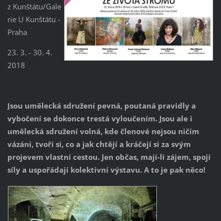
z Kunštátu/Gale
rie U Kunštátu -
Praha
23. 3. - 30. 4.
2018
Jsou umělecká sdružení pevná, poutaná pravidly a
vybočení se dokonce trestá vyloučením. Jsou ale i
umělecká sdružení volná, kde členové nejsou ničím
vázáni, tvoří si, co a jak chtějí a kráčejí si za svým
projevem vlastní cestou. Jen občas, mají-li zájem, spojí
síly a uspořádají kol
ektivní výstavu. A to je pak něco!