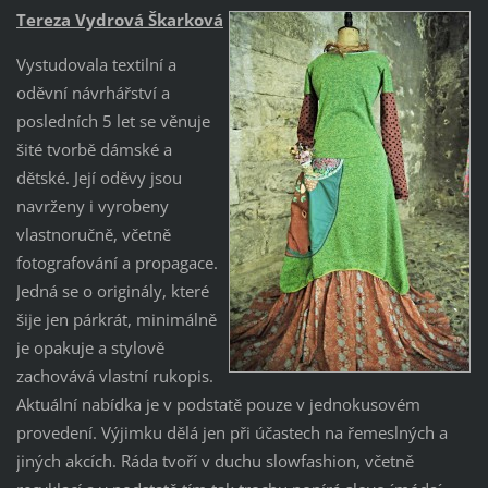
Tereza Vydrová Škarková
Vystudovala textilní a
oděvní návrhářství a
posledních 5 let se věnuje
šité tvorbě dámské a
dětské. Její oděvy jsou
navrženy i vyrobeny
vlastnoručně, včetně
fotografování a propagace.
Jedná se o originály, které
šije jen párkrát, minimálně
je opakuje a stylově
zachovává vlastní rukopis.
Aktuální nabídka je v podstatě pouze v jednokusovém
provedení. Výjimku dělá jen při účastech na řemeslných a
jiných akcích. Ráda tvoří v duchu slowfashion, včetně