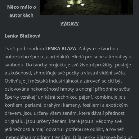
Něco málo o
autorkách
výstavy
Lenka Blažková
Tvoří pod značkou
LENKA BLAZA
. Zabývá se tvorbou
autorského šperku a artefaktů.
Hledá pro sebe alternativy a
svobodu. Do tvorby projektuje své životní prožitky, postoje
a zkušenosti, zhmotňuje své pocity a vlastní vidění světa.
Ovlivňuje ji městská industriálnost a zároveň se cítí být
oslovována nekonečností hmoty a energií přírodního světa.
Šperky vznikají unikátní technikou pájení, kombinuje je s
korálem, perlami, drahými kameny, fosiliemi a exotickým
dřevem. Jsou určeny všem ženám, které dávají přednost
originálu. Jsou určeny ženám, které jsou si vědomy své
jedinečnosti a mají odvahu i potřebu se odlišit, a rovněž
nepodléhají módním trendům. Díla Lenky Blažkové bylo už