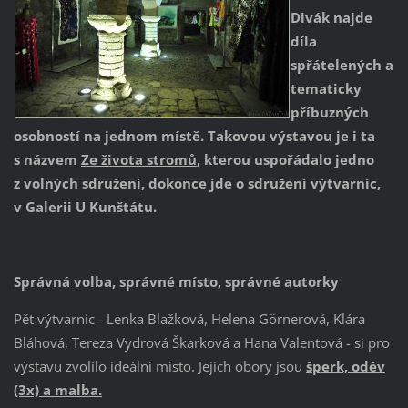
Divák najde
díla
spřátelených a
tematicky
příbuzných
osobností na jednom místě. Takovou výstavou je i ta
s názvem
Ze života stromů
, kterou uspořádalo jedno
z volných sdružení, dokonce jde o sdružení výtvarnic,
v Galerii U Kunštátu.
Správná volba, správné místo, správné autorky
Pět výtvarnic - Lenka Blažková, Helena Görnerová, Klára
Bláhová, Tereza Vydrová Škarková a Hana Valentová - si pro
výstavu zvolilo ideální místo. Jejich obory jsou
šperk, oděv
(3x) a malba.