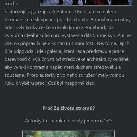
trochu
historizující, gotizující. A Galerie U Kunštátu se nalézá
v románském sklepení z pol. 12. století. Atmosféra prostor,
kde zněly kroky českého krále Jiřího z Poděbrad, tak
vytvořila ideální kulisu pro vystavená díla 5 umělkyň. Ale ne
vše, co připravily, je v kontextu s minulostí. Ne, to ne, jejich
díla odpovídají ideji galerie, která ráda představuje práce
barevností či výlučností od středověké architektury odlišné,
aby vynikl kontrast a napětí mezi duchem středověku a
současna. Proto autorky z volného sdružení měly volnou
ruku k výběru prací. Což byl nesporný klad.
Proč
Ze života stromů
?
Autorky to charakterizovaly jednoznačně
: