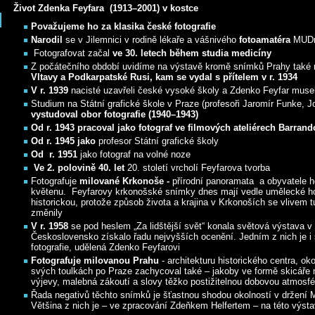
Život Zdenka Feyfara (1913–2001) v kostce
Považujeme ho za klasika české fotografie
Narodil
se v Jilemnici v rodině lékaře a vášnivého
fotoamatéra
MUDr.
Fotografovat začal
ve 30. letech během studia medicíny
Z počátečního období uvidíme na výstavě kromě snímků Prahy také m
Vltavy a Podkarpatské Rusi, kam se vydal s přítelem v r. 1934
V r. 1939
nacisté uzavřeli české vysoké školy a Zdenko Feyfar musel
Studium na Státní grafické škole v Praze (profesoři Jaromír Funke, 
vystudoval obor fotografie (1940–1943)
Od r. 1943 pracoval jako fotograf ve filmových ateliérech Barrand
Od r. 1945 jako
profesor Státní grafické školy
Od r. 1951
jako fotograf na volné noze
Ve 2. polovině 40. let
20. století vrcholí Feyfarova tvorba
Fotografuje
milované Krkonoše -
přírodní panoramata a obyvatele hor
květenu. Feyfarovy krkonošské snímky dnes mají vedle umělecké ho
historickou, protože způsob života a krajina v Krkonoších se vlivem 
změnily
V r. 1958
se pod heslem „Za lidštější svět“ konala světová výstava v 
Československo získalo řadu nejvyšších ocenění. Jedním z nich je i 
fotografie, udělená Zdenko Feyfarovi
Fotografuje milovanou Prahu
- architekturu historického centra, oko
svých toulkách po Praze zachycoval také – jakoby ve formě skicáře
výjevy, malebná zákoutí a slovy těžko postižitelnou dobovou atmosf
Řada negativů těchto snímků je šťastnou shodou okolností v držení
Většina z nich je – ve zpracování Zdeňkem Helfertem – na této výst