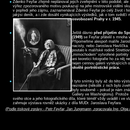
Zdenko Feyfar zřejmě neplánoval jejich zveřejnění v této podobě, ale
výřez zpozorovaného motivu poukazují na jeho mistrovské vidění skut
v popředí jeho zájmu, zaznamenával Zdenko Feyfar po celý život i hist
jakýsi deník, a i zde dosáhl vynikajících výsledků, jak o tom svědčí
osvobození Prahy v r. 1945.
Ještě dávno
před přijetím do S
(1949)
se Feyfar přátelil s mnoha v
Připomeňme alespoň malíře Jaros
nacisty, nebo Jaroslava Havlíčka. 
poutalo k malířské rodině Stretti
„mimochodem“ vytvořené portréty – 
ani teoretici fotografie ho za něj 
nejen cennou galerii vynikajících o
skvělé portrétistické práce.
I tyto snímky byly až do této výs
neznámé (několik z nich bylo zveř
byly souborně – pokud je nám zn
Gallery ve Washingtonu). Protože 
svého otce a jeho fotografického díla, které téměř vždy uváděl i ve vl
zahrnuje výstava rovněž ukázky z díla MUDr. Jaroslava Feyfara.
(Podle tiskové zprávy - Petr Feyfar, Jan Jungmann, zpracovala Ing. Olga