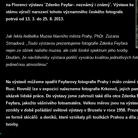
na Florenci výstavu ´Zdenko Feyfar– neznámý i známý´. Výstava ke
stému výročí narození tohoto významného českého fotografa
potrvá od 13. 3. do 25. 8. 2013.
Jak řekla ředitelka Muzea hlavního města Prahy, PhDr. Zuzana
Strnadová: „Touto výstavou prezentujeme fotografie Zdenka Feyfara
nejen ze sbírek našeho muzea, ale celé široké spektrum jeho tvorby.
Doufám, že návštěvníky výstava potěší vysokou kvalitou jednotlivých fotogr
jedinečnou atmosférou“.
Na výstavě můžeme spatřit Feyfarovy fotografie Prahy i málo známé 
Rusi. Rovněž lze v expozici nalezneme fotografie Krkonoš, jejich pa
ukázek lidské práce. Do výstavy jsme zahrnuli také díla otce Zdenka 
Feyfara, jakožto vášnivého fotoamatéra. Velkou měrou jsou na výstav
vznikly v době pořádání světové výstavy v Bruselu v roce 1958. Pre
ve formě skicářů a deníků, které vznikaly při toulkách Prahou a díla z
tvorby.