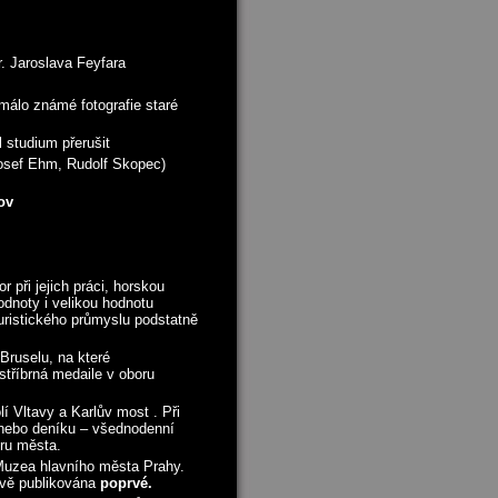
 Jaroslava Feyfara
álo známé fotografie staré
 studium přerušit
Josef Ehm, Rudolf Skopec)
ov
 při jejich práci, horskou
dnoty i velikou hodnotu
turistického průmyslu podstatně
Bruselu, na které
stříbrná medaile v oboru
lí Vltavy a Karlův most . Při
 nebo deníku – všednodenní
éru města.
 Muzea hlavního města Prahy.
avě publikována
poprvé.