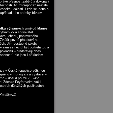
 právě přesnost záběrů a dokonalý
ečnosti. Ač fotoreportáž nestála
orické události. I zde se jedná o
 například jeho snímky
během
polku výtvarných umělců Mánes
ýtvarníky a spisovateli.
lava Lebedu, popraveného
Zvlášť pevné přátelství ho
ových. Jím postupně jakoby
sám se necítil být portrétistou a
nepokládali – představují dnes
sobností, ale jsou i příkladem
tavy v České republice většinou
ejněno v monografii a vystaveny
ámo – dosud pouze v Ewing
si Zdenko Feyfar velmi vážil
astních důležitých publikacích,
 Koníčková)