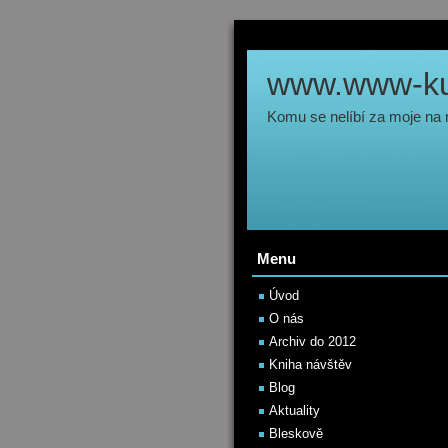
www.www-kul
Komu se nelíbí za moje na
Menu
Úvod
O nás
Archiv do 2012
Kniha návštěv
Blog
Aktuality
Bleskově