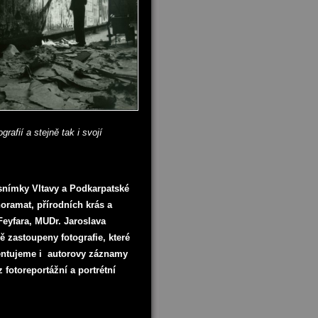
afií a stejně tak i svojí
snímky Vltavy a Podkarpatské
noramat, přírodních krás a
Feyfara, MUDr. Jaroslava
ě zastoupeny fotografie, které
zentujeme i autorovy záznamy
 fotoreportážní a portrétní