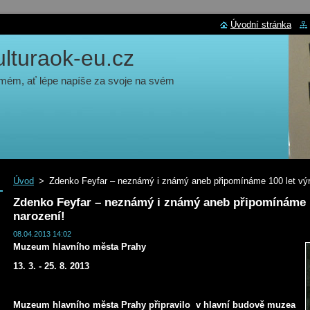
Úvodní stránka
turaok-eu.cz
 mém, ať lépe napíše za svoje na svém
Úvod
>
Zdenko Feyfar – neznámý i známý aneb připomínáme 100 let výro
Zdenko Feyfar – neznámý i známý aneb připomínáme 1
narození!
08.04.2013 14:02
Muzeum hlavního města Prahy
13. 3. - 25. 8. 2013
Muzeum hlavního města Prahy připravilo v hlavní budově muzea