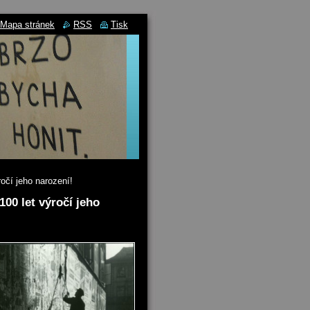
Mapa stránek
RSS
Tisk
čí jeho narození!
00 let výročí jeho