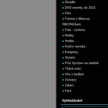
Divadlo
DVD novinky do 2013
Film
Fotíme s Wencou
NIKONíčkem
Foto - výstavy
Hobby
Hudba
Knižní novinky
Kongresy
Ostatní
Proč bychom se netěšili
Tlukot srdcí
Vše o bydlení
Výstavy
Zdraví
Fóra
Vyhledávání