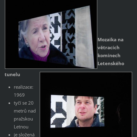
Mozaika
na
větracích
komínech
Letenského
tunelu
realizace:
1969
tyčí se 20
metrů nad
pražskou
Letnou
je složená