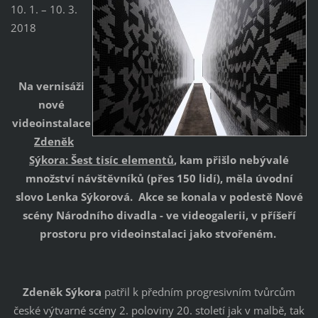
10. 1. – 10. 3.
2018
Na vernisáži
nové
videoinstalace
Zdeněk
Sýkora: Šest tisíc elementů
, kam přišlo nebývalé
množství návštěvníků (přes 150 lidí), měla úvodní
slovo Lenka Sýkorová. Akce se konala v podestě
Nové
scény Národního divadla
- ve videogalerii, v příšeří
prostoru pro videoinstalaci jako stvořeném.
Zdeněk Sýkora
patřil k předním progresivním tvůrcům
české výtvarné scény 2. poloviny 20. století jak v malbě, tak