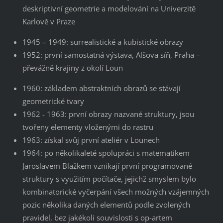
deskriptivní geometrie a modelování na Univerzitě
Karlově v Praze
1945 – 1949: surrealistické a kubistické obrazy
1952: první samostatná výstava, Alšova síň, Praha –
převážně krajiny z okolí Loun
1960: základem abstraktních obrazů se stávají
geometrické tvary
1962 - 1963: první obrazy nazvané struktury, jsou
tvořeny elementy vloženými do rastru
1963: získal svůj první ateliér v Lounech
1964: po několikaleté spolupráci s matematikem
Jaroslavem Blažkem vznikají první programované
struktury s využitím počítače, jejichž smyslem bylo
kombinatorické vyčerpání všech možných vzájemných
pozic několika daných elementů podle zvolených
pravidel, bez jakékoli souvislosti s op-artem