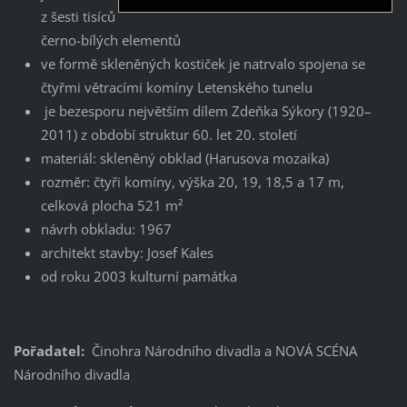
z šesti tisíců
černo-bílých elementů
ve formě skleněných kostiček je natrvalo spojena se
čtyřmi větracími komíny Letenského tunelu
je bezesporu největším dílem Zdeňka Sýkory (1920–
2011) z období struktur 60. let 20. století
materiál: skleněný obklad (Harusova mozaika)
rozměr: čtyři komíny, výška 20, 19, 18,5 a 17 m,
celková plocha 521 m²
návrh obkladu: 1967
architekt stavby: Josef Kales
od roku 2003 kulturní památka
Pořadatel:
Činohra Národního divadla a NOVÁ SCÉNA
Národního divadla