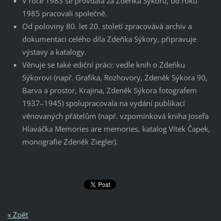
V roce 1983 se provdala za Zdeňka Sýkoru, od roku
1985 pracovali společně.
Od poloviny 80. let 20. století zpracovává archiv a
dokumentaci celého díla Zdeňka Sýkory, připravuje
výstavy a katalogy.
Věnuje se také ediční práci: vedle knih o Zdeňku
Sýkorovi (např. Grafika, Rozhovory, Zdeněk Sýkora 90,
Barva a prostor, Krajina, Zdeněk Sýkora fotografem
1937–1945) spolupracovala na vydání publikací
věnovaných přátelům (např. vzpomínková kniha Josefa
Hlaváčka Memories are memories, katalog Vítek Čapek,
monografie Zdeněk Ziegler).
« Zpět