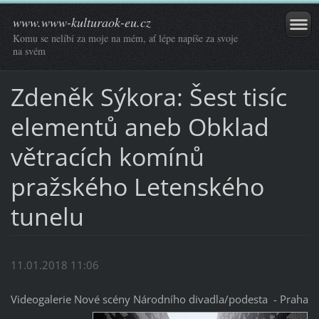
www.www-kulturaok-eu.cz
Komu se nelíbí za moje na mém, ať lépe napíše za svoje
na svém
Zdeněk Sýkora: Šest tisíc
elementů aneb Obklad
větracích komínů
pražského Letenského
tunelu
11.01.2018 11:06
Videogalerie Nové scény Národního divadla/podesta - Praha