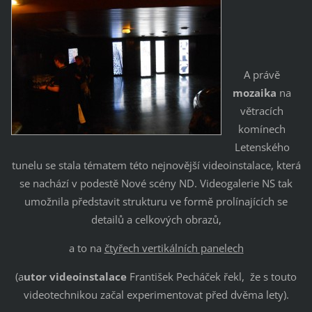
A právě
mozaika
na
větracích
komínech
Letenského
tunelu se stala tématem této nejnovější videoinstalace, která
se nachází v podestě Nové scény ND. Videogalerie NS tak
umožnila představit strukturu ve formě prolínajících se
detailů a celkových obrazů,
a to na
čtyřech vertikálních panelech
(a
utor videoinstalace
František Pecháček řekl, že s touto
videotechnikou začal experimentovat před dvěma lety).