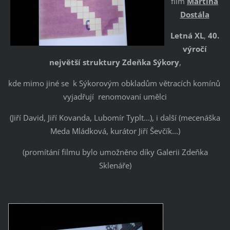
film
Martina
Dostála
Letná XL
,
40.
výročí
největší struktury Zdeňka Sýkory
,
kde mimo jiné se k Sýkorovým obkladům větracích komínů
vyjadřují renomovaní umělci
(Jiří David, Jiří Kovanda, Lubomír Typlt...), i další (mecenáška
Meda Mládková, kurátor Jiří Ševčík...)
(promítání filmu bylo umožněno díky Galerii Zdeňka
Sklenáře)